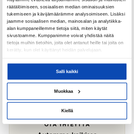
Ostotoimeksiantopalvelumme sopii myös esimerkiksi
räätälöimiseen, sosiaalisen median ominaisuuksien
sijoitus- ja vapaa-ajan asuntojen ostoon.
tukemiseen ja kävijämäärämme analysoimiseen. Lisäksi
jaamme sosiaalisen median, mainosalan ja analytiikka-
LUE LISÄÄ
alan kumppaneillemme tietoja siitä, miten käytät
sivustoamme. Kumppanimme voivat yhdistää näitä
tietoja muihin tietoihin, joita olet antanut heille tai joita on
kerätty, kun olet käyttänyt heidän palvelujaan.
Salli kaikki
Muokkaa
Kiellä
OTA YHTEYTTÄ