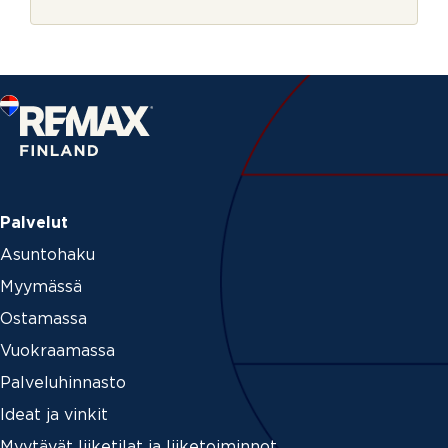
r
j
e
Palvelut
Asuntohaku
Myymässä
Ostamassa
Vuokraamassa
Palveluhinnasto
Ideat ja vinkit
Myytävät liiketilat ja liiketoiminnot