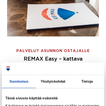
PALVELUT ASUNNON OSTAJALLE
REMAX Easy – kattava
palvelupaketti asunnon ostoon
REMAX Easy on palvelupakettimme asunnon
ostajille.
Tee ostotoimeksianto ja etsimme juuri
Suostumus
Yksityiskohdat
Tietoja
sinulle sopivan kodin, eikä sinun tarvitse nähdä
vaivaa sen löytämiseksi.
Tämä sivusto käyttää evästeitä
Hoidamme koko ostoprosessin puolestasi.
Käytämme evästeitä tarjoamamme sisällön ja mainosten