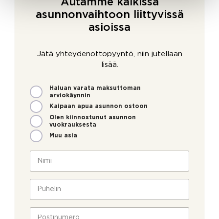
Autamme kaikissa
asunnonvaihtoon liittyvissä
asioissa
Jätä yhteydenottopyyntö, niin jutellaan
lisää.
M
Haluan varata maksuttoman
i
arviokäynnin
t
Kaipaan apua asunnon ostoon
e
Olen kiinnostunut asunnon
n
vuokrauksesta
v
Muu asia
o
V
i
N
i
m
i
e
m
m
s
e
i
P
t
o
*
u
i
l
h
U
l
e
P
u
a