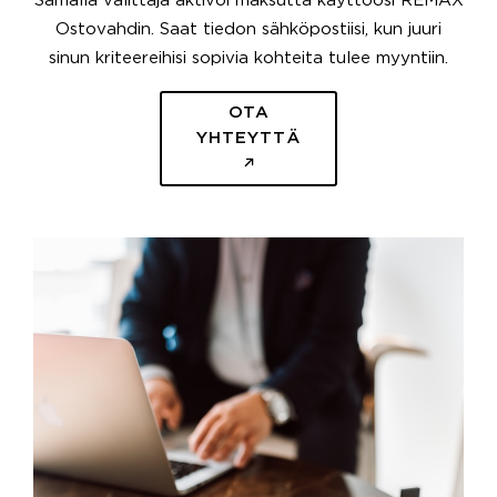
Samalla välittäjä aktivoi maksutta käyttöösi REMAX
Ostovahdin. Saat tiedon sähköpostiisi, kun juuri
sinun kriteereihisi sopivia kohteita tulee myyntiin.
OTA
YHTEYTTÄ