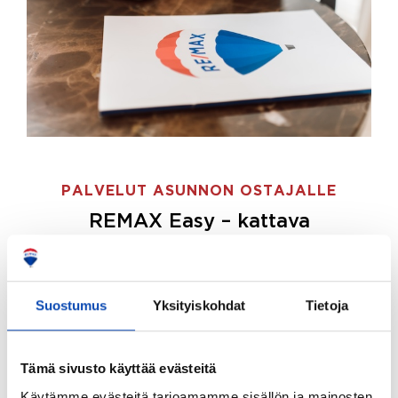
PALVELUT ASUNNON OSTAJALLE
REMAX Easy – kattava
palvelupaketti asunnon ostoon
REMAX Easy on palvelupakettimme asunnon
ostajille.
Tee ostotoimeksianto ja etsimme juuri
Suostumus
Yksityiskohdat
Tietoja
sinulle sopivan kodin, eikä sinun tarvitse nähdä
vaivaa sen löytämiseksi.
Tämä sivusto käyttää evästeitä
Hoidamme koko ostoprosessin puolestasi.
Käytämme evästeitä tarjoamamme sisällön ja mainosten