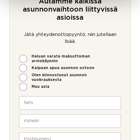
Autamme kaikissa
asunnonvaihtoon liittyvissä
asioissa
Jätä yhteydenottopyyntö, niin jutellaan
lisää.
M
Haluan varata maksuttoman
i
arviokäynnin
t
Kaipaan apua asunnon ostoon
e
Olen kiinnostunut asunnon
n
vuokrauksesta
v
Muu asia
o
i
N
m
i
m
m
e
i
P
o
*
u
l
h
l
e
P
a