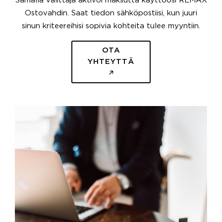
Samalla välittäjä aktivoi maksutta käyttöösi REMAX
Ostovahdin. Saat tiedon sähköpostiisi, kun juuri
sinun kriteereihisi sopivia kohteita tulee myyntiin.
OTA
YHTEYTTÄ