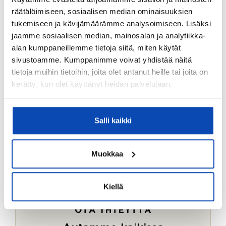
Ostotoimeksiantopalvelumme sopii myös esimerkiksi
räätälöimiseen, sosiaalisen median ominaisuuksien
sijoitus- ja vapaa-ajan asuntojen ostoon.
tukemiseen ja kävijämäärämme analysoimiseen. Lisäksi
jaamme sosiaalisen median, mainosalan ja analytiikka-
LUE LISÄÄ
alan kumppaneillemme tietoja siitä, miten käytät
sivustoamme. Kumppanimme voivat yhdistää näitä
tietoja muihin tietoihin, joita olet antanut heille tai joita on
kerätty, kun olet käyttänyt heidän palvelujaan.
Salli kaikki
Muokkaa
Kiellä
OTA YHTEYTTÄ