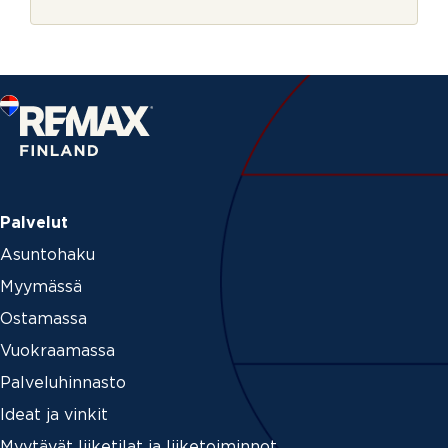
r
n
j
t
e
_
e
m
a
i
l
v
o
i
m
Palvelut
m
e
Asuntohaku
Myymässä
Ostamassa
Vuokraamassa
Palveluhinnasto
Ideat ja vinkit
Myytävät liiketilat ja liiketoiminnot