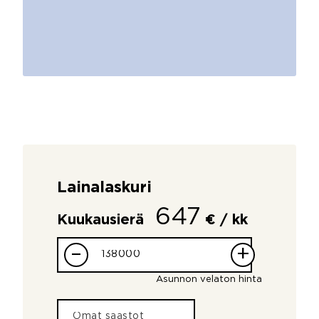
Lainalaskuri
647
Kuukausierä
€ / kk
–
+
Asunnon velaton hinta