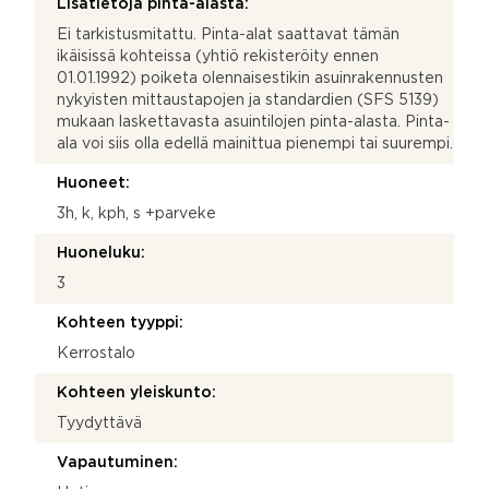
Lisätietoja pinta-alasta:
Ei tarkistusmitattu. Pinta-alat saattavat tämän
ikäisissä kohteissa (yhtiö rekisteröity ennen
01.01.1992) poiketa olennaisestikin asuinrakennusten
nykyisten mittaustapojen ja standardien (SFS 5139)
mukaan laskettavasta asuintilojen pinta-alasta. Pinta-
ala voi siis olla edellä mainittua pienempi tai suurempi.
Huoneet:
3h, k, kph, s +parveke
Huoneluku:
3
Kohteen tyyppi:
Kerrostalo
Kohteen yleiskunto:
Tyydyttävä
Vapautuminen: