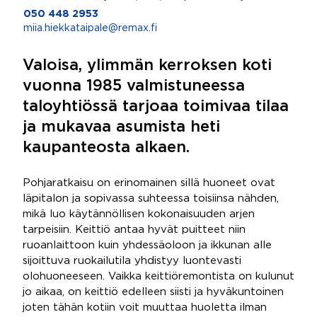
050 448 2953
miia.hiekkataipale@remax.fi
Valoisa, ylimmän kerroksen koti
vuonna 1985 valmistuneessa
taloyhtiössä tarjoaa toimivaa tilaa
ja mukavaa asumista heti
kaupanteosta alkaen.
Pohjaratkaisu on erinomainen sillä huoneet ovat
läpitalon ja sopivassa suhteessa toisiinsa nähden,
mikä luo käytännöllisen kokonaisuuden arjen
tarpeisiin. Keittiö antaa hyvät puitteet niin
ruoanlaittoon kuin yhdessäoloon ja ikkunan alle
sijoittuva ruokailutila yhdistyy luontevasti
olohuoneeseen. Vaikka keittiöremontista on kulunut
jo aikaa, on keittiö edelleen siisti ja hyväkuntoinen
joten tähän kotiin voit muuttaa huoletta ilman