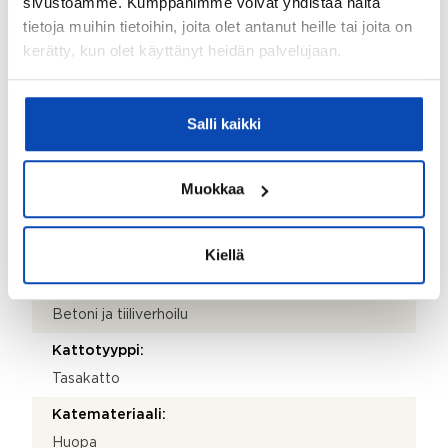
sivustoamme. Kumppanimme voivat yhdistää näitä
tietoja muihin tietoihin, joita olet antanut heille tai joita on
Postitoimipaikka:
kerätty, kun olet käyttänyt heidän palvelujaan.
Helsinki
Isännöitsijäntodistuksen päivämäärä:
Salli kaikki
27.03.2026
Valmistumisvuosi:
Muokkaa
1985
Käyttöönottovuosi:
1985
Kiellä
Rakennus- ja pintamateriaalit:
Betoni ja tiiliverhoilu
Kattotyyppi:
Tasakatto
Katemateriaali:
Huopa