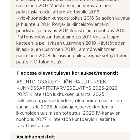
uusiminen 2017 Väestönsuojan varustaminen
pelastuslain edellyttämälle tasolle 2016
Kylpyhuoneiden kuntokartoitus 2016 Salaojien kuvaus
ja huuhtelu 2014 Pohja- ja kiinteistöviemärin
puhdistus ja kuvaus 2014 Ilmastoinnin nuohous 2012
Patteriverkoston tasapainotus 2011 Vesikattojen
katteen ja pellityksen uusiminen 2010 Käyttöveden
linjasulkujen uusiminen 2010 Lämmönvaihtimen
uusiminen 2008 Julkisivun paikkakorjaukset (A-talon
pääty + C-talon osia)
Tiedossa olevat tulevat korjaukset/remontit:
ASUNTO-OSAKEYHTIÖN HALLITUKSEN
KUNNOSSAPITOTARVESELVITYS 2025-2029
2025 Kiinteistön lukituksen uusinta. 2025
Julkisivujen, parvekkeiden ja ikkunoiden uusimisen
suunnittelu 2026 Julkisivujen, parvekkeiden ja
ikkunoiden uusimisen toteutus. 2026 IV-kanavien
nuohous 2027 Kiinteistön kuntoarvion laadinta
tarvittavilta osin
Asuinhuoneistot: