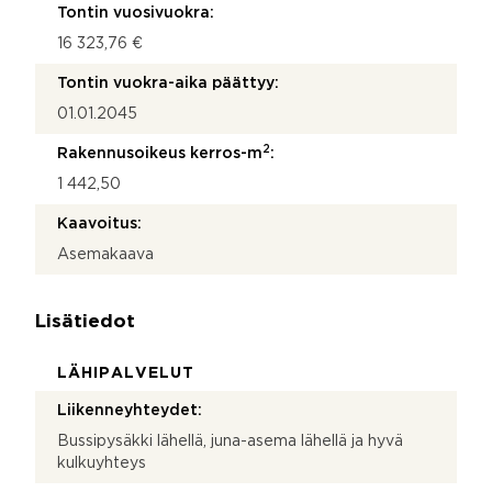
Tontin vuosivuokra:
16 323,76 €
Tontin vuokra-aika päättyy:
01.01.2045
2
Rakennusoikeus kerros-m
:
1 442,50
Kaavoitus:
Asemakaava
Lisätiedot
LÄHIPALVELUT
Liikenneyhteydet:
Bussipysäkki lähellä, juna-asema lähellä ja hyvä
kulkuyhteys