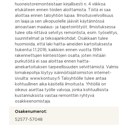
huoneistoremonteistaan kirjallisesti n. 4 viikkoa
etukäteen ennen töiden aloittamista. Töitä ei saa
aloittaa ennen taloyhtiön lupaa. Ilmoitusvelvollisuus
on laaja ja sen ulkopuolelle jäävät käytännössä
ainoastaan maalaus- ja tapetointityöt. Ilmoituksessa
tulee olla riittävä selvitys remontista, esim. työselitys,
suunnitelmat ja tekoajankohdat. Osakkaan tulee
huomioida, että laki haitta-aineiden kartoituksesta
tiukentui 1.1.2016, kaikkien ennen vuotta 1994
rakennettujen kiinteistöjen osalta, joten mitään
purkutöitä ei saa aloittaa ennen haitta-
ainekartoituksen tarpeellisuuden selvittämistä. Valmis
lomakepohja löytyy isännöitsijätoimiston internet-
sivuilta: www.kontuoy.fi Taloyhtiölle tulee antaa
kohtuullinen aika käsitellä ilmoitusta. Yhtiöllä on
oikeus asettaa työlle valvoja, jonka kohtuullisista
kustannuksista vastaa remonttiin ryhtyvä
osakkeenomistaja.
Osakenumerot:
52577-57048