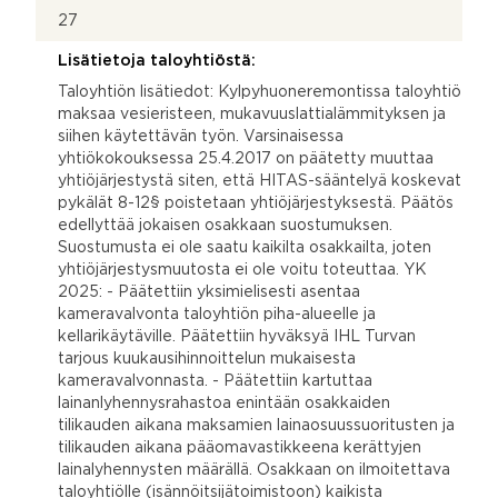
27
Lisätietoja taloyhtiöstä:
Taloyhtiön lisätiedot: Kylpyhuoneremontissa taloyhtiö
maksaa vesieristeen, mukavuuslattialämmityksen ja
siihen käytettävän työn. Varsinaisessa
yhtiökokouksessa 25.4.2017 on päätetty muuttaa
yhtiöjärjestystä siten, että HITAS-sääntelyä koskevat
pykälät 8-12§ poistetaan yhtiöjärjestyksestä. Päätös
edellyttää jokaisen osakkaan suostumuksen.
Suostumusta ei ole saatu kaikilta osakkailta, joten
yhtiöjärjestysmuutosta ei ole voitu toteuttaa. YK
2025: - Päätettiin yksimielisesti asentaa
kameravalvonta taloyhtiön piha-alueelle ja
kellarikäytäville. Päätettiin hyväksyä IHL Turvan
tarjous kuukausihinnoittelun mukaisesta
kameravalvonnasta. - Päätettiin kartuttaa
lainanlyhennysrahastoa enintään osakkaiden
tilikauden aikana maksamien lainaosuussuoritusten ja
tilikauden aikana pääomavastikkeena kerättyjen
lainalyhennysten määrällä. Osakkaan on ilmoitettava
taloyhtiölle (isännöitsijätoimistoon) kaikista