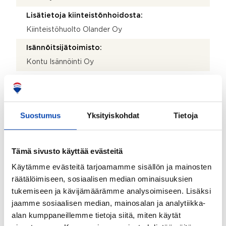
Lisätietoja kiinteistönhoidosta:
Kiinteistöhuolto Olander Oy
Isännöitsijätoimisto:
Kontu Isännöinti Oy
Isännöitsijän nimi:
Oskari Akselinmäki
Sähköposti:
Suostumus
Yksityiskohdat
Tietoja
oskari.akselinmaki@kontuoy.fi
Puhelinnumero:
Tämä sivusto käyttää evästeitä
010 739 8990
Käytämme evästeitä tarjoamamme sisällön ja mainosten
Katuosoite:
räätälöimiseen, sosiaalisen median ominaisuuksien
tukemiseen ja kävijämäärämme analysoimiseen. Lisäksi
Läkkisepäntie 23
jaamme sosiaalisen median, mainosalan ja analytiikka-
Postinumero:
alan kumppaneillemme tietoja siitä, miten käytät
00620