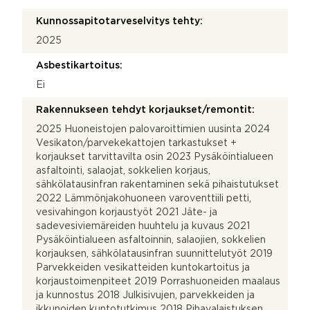
Kunnossapitotarveselvitys tehty:
2025
Asbestikartoitus:
Ei
Rakennukseen tehdyt korjaukset/remontit:
2025 Huoneistojen palovaroittimien uusinta 2024
Vesikaton/parvekekattojen tarkastukset +
korjaukset tarvittavilta osin 2023 Pysäköintialueen
asfaltointi, salaojat, sokkelien korjaus,
sähkölatausinfran rakentaminen sekä pihaistutukset
2022 Lämmönjakohuoneen varoventtiili petti,
vesivahingon korjaustyöt 2021 Jäte- ja
sadevesiviemäreiden huuhtelu ja kuvaus 2021
Pysäköintialueen asfaltoinnin, salaojien, sokkelien
korjauksen, sähkölatausinfran suunnittelutyöt 2019
Parvekkeiden vesikatteiden kuntokartoitus ja
korjaustoimenpiteet 2019 Porrashuoneiden maalaus
ja kunnostus 2018 Julkisivujen, parvekkeiden ja
ikkunoiden kuntotutkimus 2018 Pihavalaistuksen