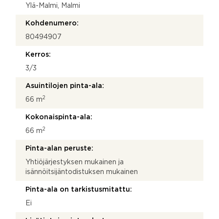
Ylä-Malmi, Malmi
Kohdenumero:
80494907
Kerros:
3/3
Asuintilojen pinta-ala:
2
66 m
Kokonaispinta-ala:
2
66 m
Pinta-alan peruste:
Yhtiöjärjestyksen mukainen ja
isännöitsijäntodistuksen mukainen
Pinta-ala on tarkistusmitattu:
Ei