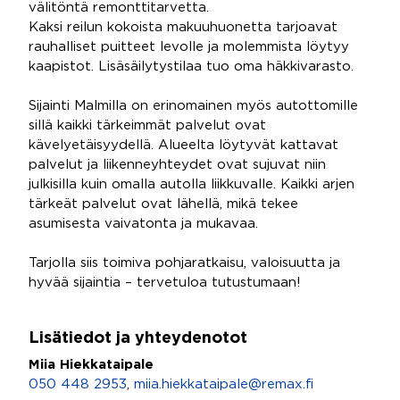
välitöntä remonttitarvetta.
Kaksi reilun kokoista makuuhuonetta tarjoavat
rauhalliset puitteet levolle ja molemmista löytyy
kaapistot. Lisäsäilytystilaa tuo oma häkkivarasto.
Sijainti Malmilla on erinomainen myös autottomille
sillä kaikki tärkeimmät palvelut ovat
kävelyetäisyydellä. Alueelta löytyvät kattavat
palvelut ja liikenneyhteydet ovat sujuvat niin
julkisilla kuin omalla autolla liikkuvalle. Kaikki arjen
tärkeät palvelut ovat lähellä, mikä tekee
asumisesta vaivatonta ja mukavaa.
Tarjolla siis toimiva pohjaratkaisu, valoisuutta ja
hyvää sijaintia – tervetuloa tutustumaan!
Lisätiedot ja yhteydenotot
Miia Hiekkataipale
050 448 2953
,
miia.hiekkataipale@remax.fi