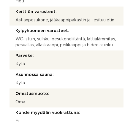
Heti
Keittiön varusteet:
Astianpesukone, jääkaappipakastin ja liesituuletin
Kylpyhuoneen varusteet:
WC-istuin, suihku, pesukoneliitäntä, lattialämmitys,
pesuallas, allaskaappi, peilikaappi ja bidee-suihku
Parveke:
Kyllä
Asunnossa sauna:
Kyllä
Omistusmuoto:
Oma
Kohde myydään vuokrattuna:
Ei