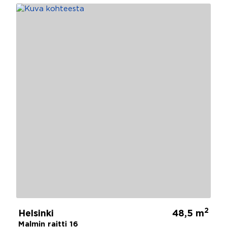
2
Helsinki
48,5 m
Malmin raitti 16