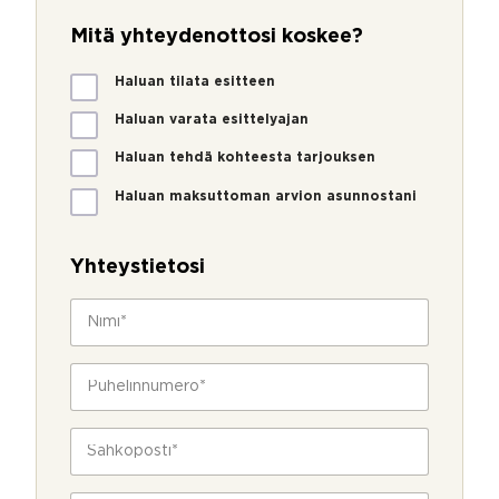
Mitä yhteydenottosi koskee?
M
Haluan tilata esitteen
i
t
Haluan varata esittelyajan
ä
Haluan tehdä kohteesta tarjouksen
y
h
Haluan maksuttoman arvion asunnostani
t
e
y
Yhteystietosi
d
e
N
n
i
o
m
t
*
i
P
t
k
*
u
o
o
h
s
s
e
S
i
k
l
ä
k
e
i
h
o
e