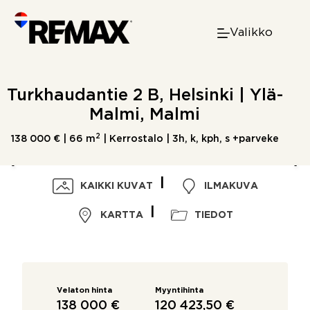
Skip
to
Valikko
content
Turkhaudantie 2 B, Helsinki | Ylä-
Malmi, Malmi
2
138 000 € |
66 m
| Kerrostalo | 3h, k, kph, s +parveke
KAIKKI KUVAT
ILMAKUVA
KARTTA
TIEDOT
Velaton hinta
Myyntihinta
138 000 €
120 423,50 €