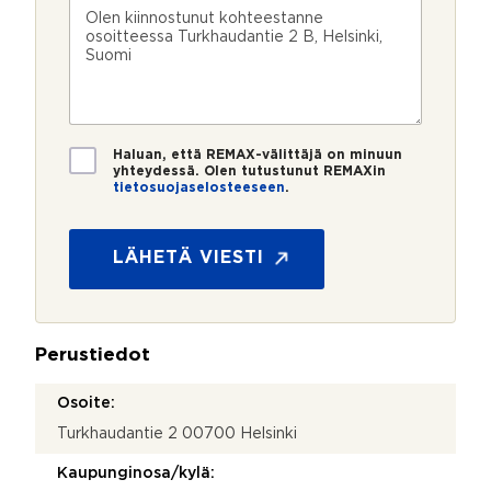
n
k
s
V
?
n
ö
k
i
u
p
e
e
m
o
e
s
e
s
?
t
r
t
i
o
i
*
*
T
Haluan, että REMAX-välittäjä on minuun
i
yhteydessä. Olen tutustunut REMAXin
tietosuojaselosteeseen
.
e
t
o
s
LÄHETÄ VIESTI
u
o
j
a
Perustiedot
*
Osoite:
Turkhaudantie 2 00700 Helsinki
Kaupunginosa/kylä: