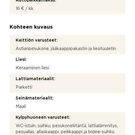
Autopaikkamaksu:
16 € / kk
Kohteen kuvaus
Keittiön varusteet:
Astianpesukone, jääkaappipakastin ja liesituuletin
Liesi:
Keraaminen liesi
Lattiamateriaalit:
Parketti
Seinämateriaalit:
Maali
Kylpyhuoneen varusteet:
WC-istuin, suihku, pesukoneliitäntä, lattialämmitys,
pesuallas, allaskaappi, peilikaappi ja bidee-suihku