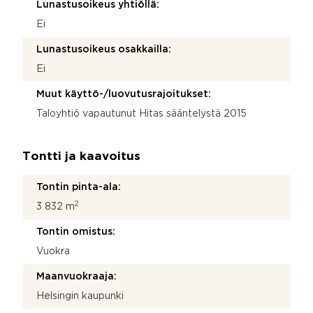
Lunastusoikeus yhtiöllä:
Ei
Lunastusoikeus osakkailla:
Ei
Muut käyttö-/luovutusrajoitukset:
Taloyhtiö vapautunut Hitas sääntelystä 2015
Tontti ja kaavoitus
Tontin pinta-ala:
2
3 832 m
Tontin omistus:
Vuokra
Maanvuokraaja:
Helsingin kaupunki