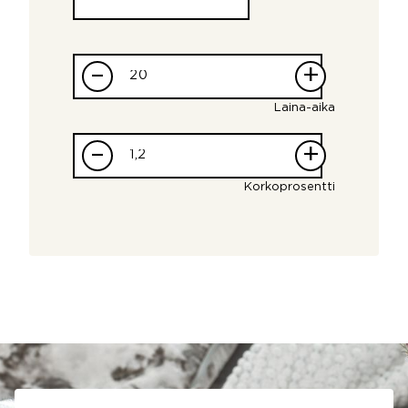
–
+
Laina-aika
–
+
Korkoprosentti