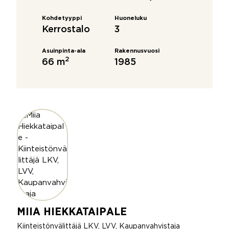
Kohdetyyppi
Huoneluku
Kerrostalo
3
Asuinpinta-ala
Rakennusvuosi
2
66 m
1985
MIIA HIEKKATAIPALE
Kiinteistönvälittäjä LKV, LVV, Kaupanvahvistaja