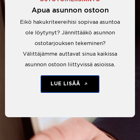
Apua asunnon ostoon
Eikö hakukriteereihisi sopivaa asuntoa
ole löytynyt? Jännittääkö asunnon
ostotarjouksen tekeminen?
Välittäjämme auttavat sinua kaikissa
asunnon ostoon liittyvissä asioissa.
LUE LISÄÄ