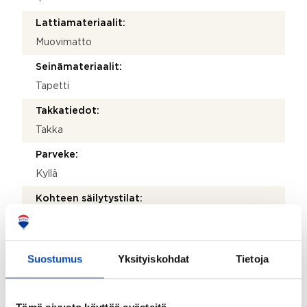
Lattiamateriaalit:
Muovimatto
Seinämateriaalit:
Tapetti
Takkatiedot:
Takka
Parveke:
Kyllä
Kohteen säilytystilat:
Ullakko, vaatehuone ja kellarikomero
Kohde on liitetty tietoliikenneverkkoon:
Suostumus
Yksityiskohdat
Tietoja
Ei
Myyjän aikana huoneistoon tehdyt toimenpiteet:
2017 jätevesijärjestelmä uusittu ajantasaiseksi,