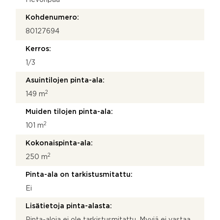
Kohdenumero:
80127694
Kerros:
1/3
Asuintilojen pinta-ala:
2
149 m
Muiden tilojen pinta-ala:
2
101 m
Kokonaispinta-ala:
2
250 m
Pinta-ala on tarkistusmitattu:
Ei
Lisätietoja pinta-alasta:
Pinta-aloja ei ole tarkistusmitattu. Myyjä ei vastaa