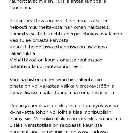
rauhoittavat mielen. Tulisija antaa lämpöä ja
tunnelmaa.
Kaikki tarvittava on oivasti valmiina tai sitten
helposti muunneltavissa ihan oman näköiseksi.
Lämmityksestä huolehtii energiatehokas maalämpö.
Vesi tulee omasta kaivosta.
Kauniisti hoidetussa pihapiirissä on useampia
rakennuksia.
Viehättävää on kaunis omassa rauhassaan
läikehtivä lampi rantasaunoineen.
Vanhaa historiaa henkivän hirsirakenteisen
pihatalon voi valjastaa vaikka vieraskäyttöön ja
tämän lisäksi maalaistunnelmaa romantisoi aitta.
Upean ja arvokkaan paikkansa ottaa myös vanha
kivinavetta, johon voi loihtia tilaa monipuolisiin
elämyksiin. Varsinkin ullakko on ideanikkarin unelma.
Lisäksi varastotilaa on reippaasti kauniissa
punamultaisessa pihapiiriin sopivassa ladossa.