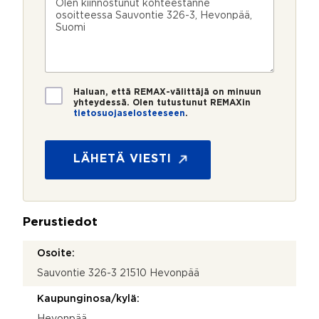
n
ö
k
i
u
p
e
e
m
o
e
s
e
s
?
t
r
t
i
o
i
*
*
T
Haluan, että REMAX-välittäjä on minuun
i
yhteydessä. Olen tutustunut REMAXin
tietosuojaselosteeseen
.
e
V
t
i
o
e
s
LÄHETÄ VIESTI
s
u
t
o
i
j
*
a
Perustiedot
*
Osoite:
Sauvontie 326-3 21510 Hevonpää
Kaupunginosa/kylä:
Hevonpää