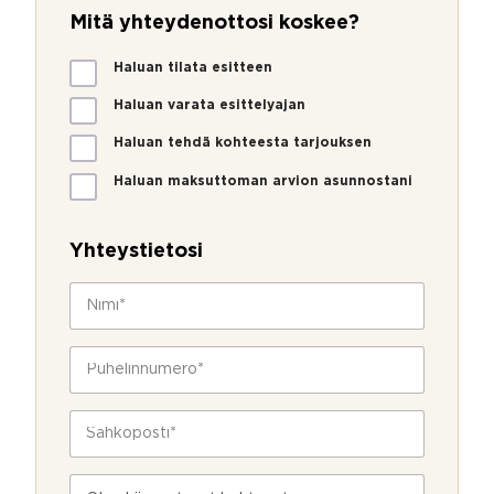
Mitä yhteydenottosi koskee?
M
Haluan tilata esitteen
i
t
Haluan varata esittelyajan
ä
Haluan tehdä kohteesta tarjouksen
y
h
Haluan maksuttoman arvion asunnostani
t
e
y
Yhteystietosi
d
e
N
n
i
o
m
t
i
P
t
*
u
o
h
s
e
S
i
l
ä
k
i
h
o
n
k
s
V