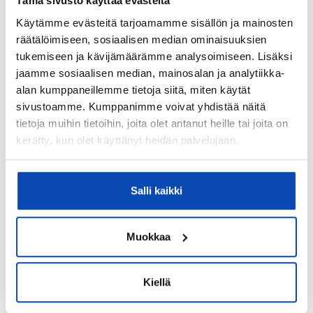
Tämä sivusto käyttää evästeitä
ikkunoita ja ovia uusittu sekä katto maalattu, 2010
Käytämme evästeitä tarjoamamme sisällön ja mainosten
maalämpö asennettu, 1989 keittiö remontoitu.
räätälöimiseen, sosiaalisen median ominaisuuksien
Kohteen yleiskunto:
tukemiseen ja kävijämäärämme analysoimiseen. Lisäksi
jaamme sosiaalisen median, mainosalan ja analytiikka-
Tyydyttävä
alan kumppaneillemme tietoja siitä, miten käytät
Kohde myydään kalustettuna:
sivustoamme. Kumppanimme voivat yhdistää näitä
Ei
tietoja muihin tietoihin, joita olet antanut heille tai joita on
kerätty, kun olet käyttänyt heidän palvelujaan.
Kiinteistö
Salli kaikki
Kiinteistötunnus:
577-467-1-18
Valmistumisvuosi:
Muokkaa
1960
Käyttöönottovuosi:
Kiellä
1960