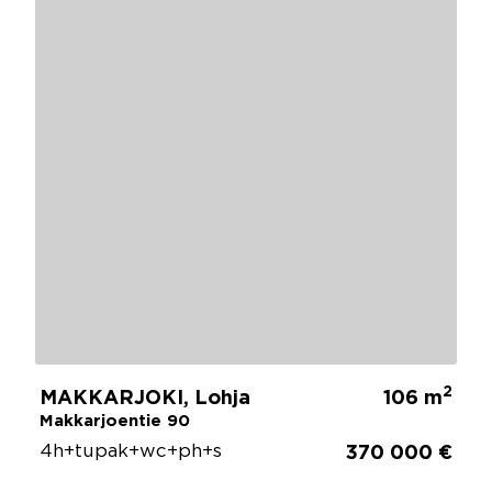
2
MAKKARJOKI, Lohja
106 m
Makkarjoentie 90
4h+tupak+wc+ph+s
370 000 €