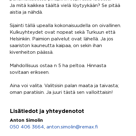
Ja mitä kaikkea täältä vielä löytyykään? Se pitää
aistia ja nähdä.
Sijainti tällä upealla kokonaisuudella on oivallinen.
Kulkuyhteydet ovat nopeat sekä Turkuun että
Helsinkiin. Paimion palvelut ovat lähellä. Ja jos
saariston kauneutta kaipaa, on sekin ihan
kivenheiton päässä.
Mahdollisuus ostaa n 5 ha peltoa. Hinnasta
sovitaan erikseen.
Aina voi valita. Valitsisin palan maata ja taivasta;
oman paratiisin. Ja juuri tästä sen valloittaisin!
Lisätiedot ja yhteydenotot
Anton Simolin
050 406 3664
,
anton.simolin@remax.fi