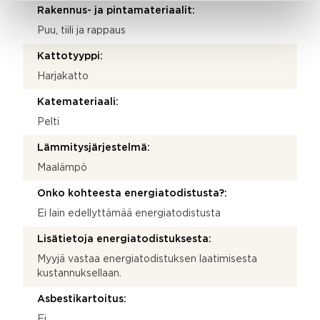
Rakennus- ja pintamateriaalit:
Puu, tiili ja rappaus
Kattotyyppi:
Harjakatto
Katemateriaali:
Pelti
Lämmitysjärjestelmä:
Maalämpö
Onko kohteesta energiatodistusta?:
Ei lain edellyttämää energiatodistusta
Lisätietoja energiatodistuksesta:
Myyjä vastaa energiatodistuksen laatimisesta
kustannuksellaan.
Asbestikartoitus:
Ei