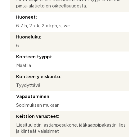
pinta-alatietojen oikeellisuudesta.
Huoneet:
6-7 h, 2 x k, 2 x kph, s, wc
Huoneluku:
6
Kohteen tyyppi:
Maatila
Kohteen yleiskunto:
Tyydyttävä
Vapautuminen:
Sopimuksen mukaan
Keittiön varusteet:
Liesituuletin, astianpesukone, jääkaappipakastin, liesi
ja kiinteät valaisimet