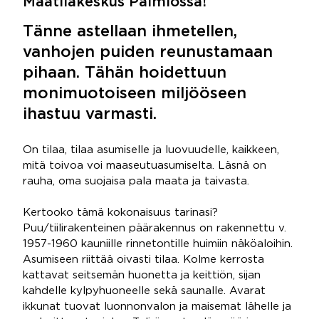
Maatilakeskus Paimiossa!
Tänne astellaan ihmetellen,
vanhojen puiden reunustamaan
pihaan. Tähän hoidettuun
monimuotoiseen miljööseen
ihastuu varmasti.
On tilaa, tilaa asumiselle ja luovuudelle, kaikkeen,
mitä toivoa voi maaseutuasumiselta. Läsnä on
rauha, oma suojaisa pala maata ja taivasta.
Kertooko tämä kokonaisuus tarinasi?
Puu/tiilirakenteinen päärakennus on rakennettu v.
1957-1960 kauniille rinnetontille huimiin näköaloihin.
Asumiseen riittää oivasti tilaa. Kolme kerrosta
kattavat seitsemän huonetta ja keittiön, sijan
kahdelle kylpyhuoneelle sekä saunalle. Avarat
ikkunat tuovat luonnonvalon ja maisemat lähelle ja