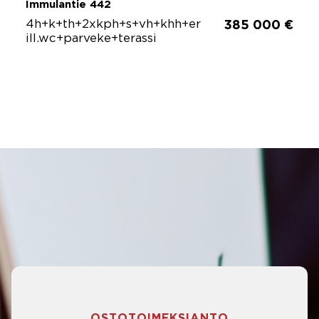
Immulantie 442
4h+k+th+2xkph+s+vh+khh+er
385 000 €
ill.wc+parveke+terassi
OSTOTOIMEKSIANTO