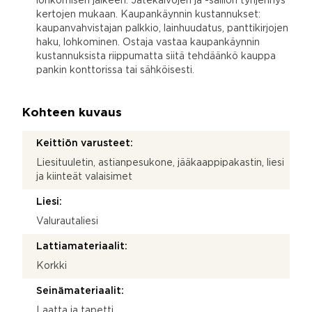
lohkomisen jälkeen. Jätekaivojen ja -säiliön tyhjennys
kertojen mukaan. Kaupankäynnin kustannukset:
kaupanvahvistajan palkkio, lainhuudatus, panttikirjojen
haku, lohkominen. Ostaja vastaa kaupankäynnin
kustannuksista riippumatta siitä tehdäänkö kauppa
pankin konttorissa tai sähköisesti.
Kohteen kuvaus
Keittiön varusteet:
Liesituuletin, astianpesukone, jääkaappipakastin, liesi
ja kiinteät valaisimet
Liesi:
Valurautaliesi
Lattiamateriaalit:
Korkki
Seinämateriaalit:
Laatta ja tapetti