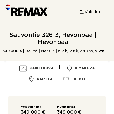
Skip
to
Valikko
content
Sauvontie 326-3, Hevonpää |
Hevonpää
2
349 000 € |
149 m
| Maatila | 6-7 h, 2 x k, 2 x kph, s, wc
KAIKKI KUVAT
ILMAKUVA
KARTTA
TIEDOT
Velaton hinta
Myyntihinta
349 000 €
349 000 €