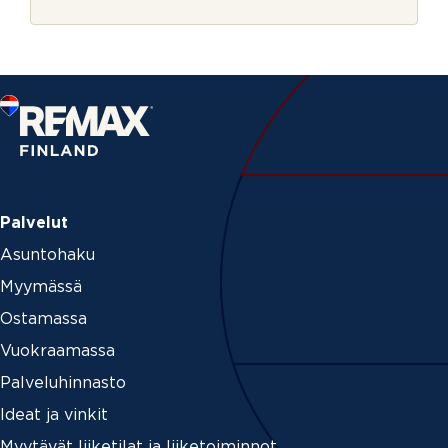
r
s
j
k
e
i
r
j
e
Palvelut
Asuntohaku
Myymässä
Ostamassa
Vuokraamassa
Palveluhinnasto
Ideat ja vinkit
Myytävät liiketilat ja liiketoiminnot