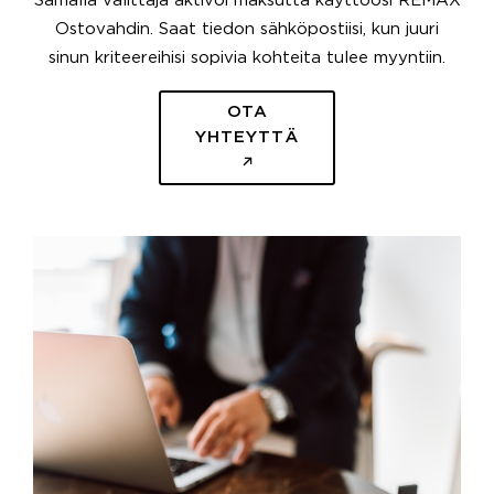
Samalla välittäjä aktivoi maksutta käyttöösi REMAX
Ostovahdin. Saat tiedon sähköpostiisi, kun juuri
sinun kriteereihisi sopivia kohteita tulee myyntiin.
OTA
YHTEYTTÄ