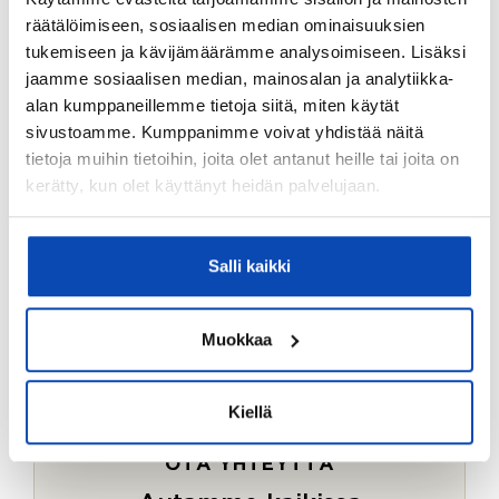
Ostotoimeksiantopalvelumme sopii myös esimerkiksi
räätälöimiseen, sosiaalisen median ominaisuuksien
sijoitus- ja vapaa-ajan asuntojen ostoon.
tukemiseen ja kävijämäärämme analysoimiseen. Lisäksi
jaamme sosiaalisen median, mainosalan ja analytiikka-
LUE LISÄÄ
alan kumppaneillemme tietoja siitä, miten käytät
sivustoamme. Kumppanimme voivat yhdistää näitä
tietoja muihin tietoihin, joita olet antanut heille tai joita on
kerätty, kun olet käyttänyt heidän palvelujaan.
Salli kaikki
Muokkaa
Kiellä
OTA YHTEYTTÄ