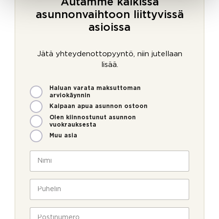
Autamme kaikissa
asunnonvaihtoon liittyvissä
asioissa
Jätä yhteydenottopyyntö, niin jutellaan
lisää.
M
Haluan varata maksuttoman
i
arviokäynnin
t
Kaipaan apua asunnon ostoon
e
Olen kiinnostunut asunnon
n
vuokrauksesta
v
Muu asia
o
i
N
m
i
m
m
e
i
P
o
*
u
l
h
l
e
P
a