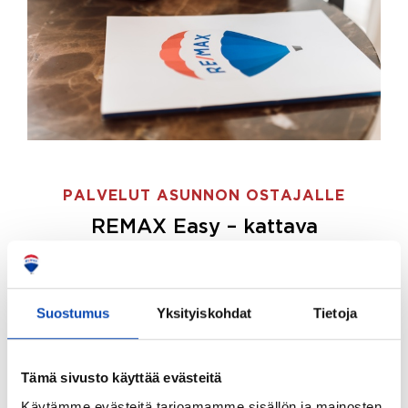
PALVELUT ASUNNON OSTAJALLE
REMAX Easy – kattava
palvelupaketti asunnon ostoon
REMAX Easy on palvelupakettimme asunnon
ostajille.
Tee ostotoimeksianto ja etsimme juuri
Suostumus
Yksityiskohdat
Tietoja
sinulle sopivan kodin, eikä sinun tarvitse nähdä
vaivaa sen löytämiseksi.
Tämä sivusto käyttää evästeitä
Hoidamme koko ostoprosessin puolestasi.
Käytämme evästeitä tarjoamamme sisällön ja mainosten