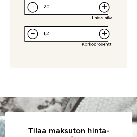
–
+
Laina-aika
–
+
Korkoprosentti
Tilaa maksuton hinta-