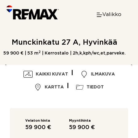
Skip
to
Valikko
content
Munckinkatu 27 A, Hyvinkää
2
59 900 € |
53 m
| Kerrostalo | 2h,k,kph/wc,et,parveke.
KAIKKI KUVAT
ILMAKUVA
KARTTA
TIEDOT
Velaton hinta
Myyntihinta
59 900 €
59 900 €