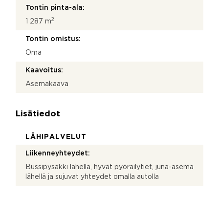
Tontin pinta-ala:
2
1 287 m
Tontin omistus:
Oma
Kaavoitus:
Asemakaava
Lisätiedot
LÄHIPALVELUT
Liikenneyhteydet:
Bussipysäkki lähellä, hyvät pyöräilytiet, juna-asema
lähellä ja sujuvat yhteydet omalla autolla