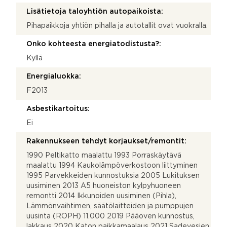
Lisätietoja taloyhtiön autopaikoista:
Pihapaikkoja yhtiön pihalla ja autotallit ovat vuokralla.
Onko kohteesta energiatodistusta?:
Kyllä
Energialuokka:
F2013
Asbestikartoitus:
Ei
Rakennukseen tehdyt korjaukset/remontit:
1990 Peltikatto maalattu 1993 Porraskäytävä
maalattu 1994 Kaukolämpöverkostoon liittyminen
1995 Parvekkeiden kunnostuksia 2005 Lukituksen
uusiminen 2013 A5 huoneiston kylpyhuoneen
remontti 2014 Ikkunoiden uusiminen (Pihla),
Lämmönvaihtimen, säätölaitteiden ja pumppujen
uusinta (ROPH) 11.000 2019 Pääoven kunnostus,
lakkaus 2020 Katon paikkamaalaus 2021 Sadevesien