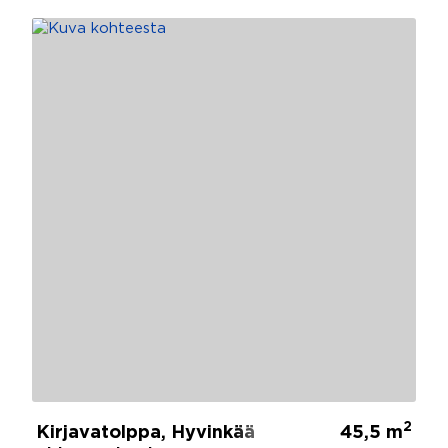
2
Kirjavatolppa, Hyvinkää
45,5 m