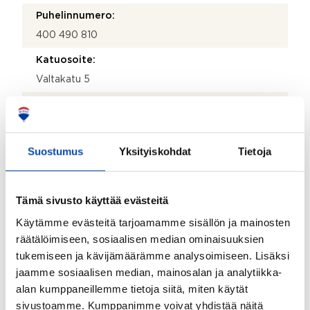
Puhelinnumero:
400 490 810
Katuosoite:
Valtakatu 5
Postinumero:
05800
Postitoimipaikka:
Suostumus
Yksityiskohdat
Tietoja
Hyvinkää
Isännöitsijäntodistuksen päivämäärä:
Tämä sivusto käyttää evästeitä
14.08.2024
Käytämme evästeitä tarjoamamme sisällön ja mainosten
räätälöimiseen, sosiaalisen median ominaisuuksien
Valmistumisvuosi:
tukemiseen ja kävijämäärämme analysoimiseen. Lisäksi
1969
jaamme sosiaalisen median, mainosalan ja analytiikka-
Rakennus- ja pintamateriaalit:
alan kumppaneillemme tietoja siitä, miten käytät
Tiili
sivustoamme. Kumppanimme voivat yhdistää näitä