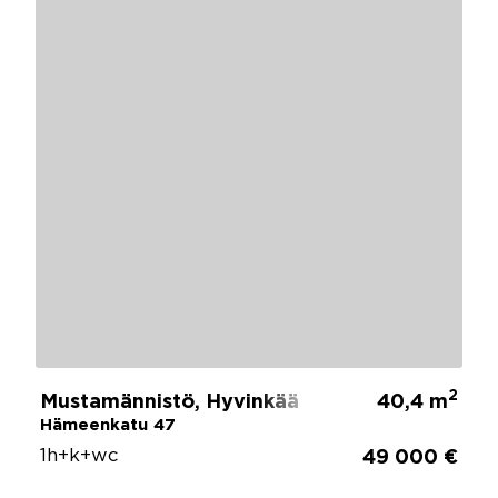
2
Mustamännistö, Hyvinkää
40,4 m
Hämeenkatu 47
1h+k+wc
49 000 €