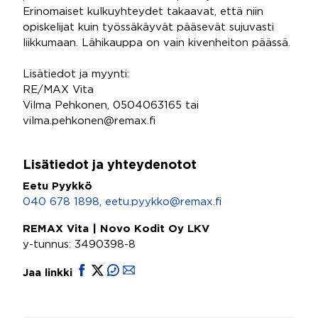
Erinomaiset kulkuyhteydet takaavat, että niin
opiskelijat kuin työssäkäyvät pääsevät sujuvasti
liikkumaan. Lähikauppa on vain kivenheiton päässä.
Lisätiedot ja myynti:
RE/MAX Vita
Vilma Pehkonen, 0504063165 tai
vilma.pehkonen@remax.fi
Lisätiedot ja yhteydenotot
Eetu Pyykkö
040 678 1898
,
eetu.pyykko@remax.fi
REMAX Vita | Novo Kodit Oy LKV
y-tunnus: 3490398-8
Jaa linkki