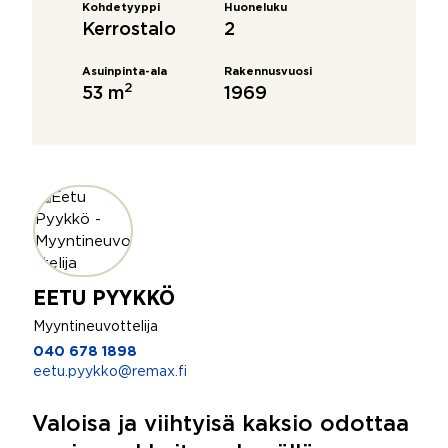
Kohdetyyppi
Huoneluku
Kerrostalo
2
Asuinpinta-ala
Rakennusvuosi
2
53 m
1969
EETU PYYKKÖ
Myyntineuvottelija
040 678 1898
eetu.pyykko@remax.fi
Valoisa ja viihtyisä kaksio odottaa