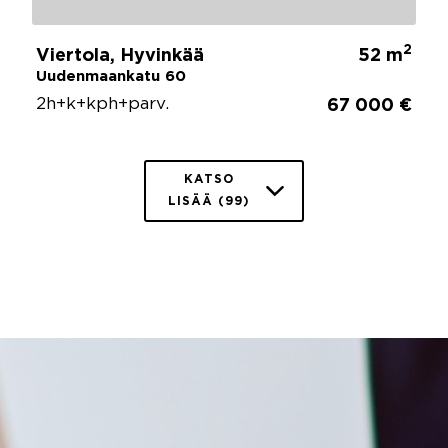
2
Viertola, Hyvinkää
52 m
Uudenmaankatu 60
2h+k+kph+parv.
67 000 €
KATSO
LISÄÄ (99)