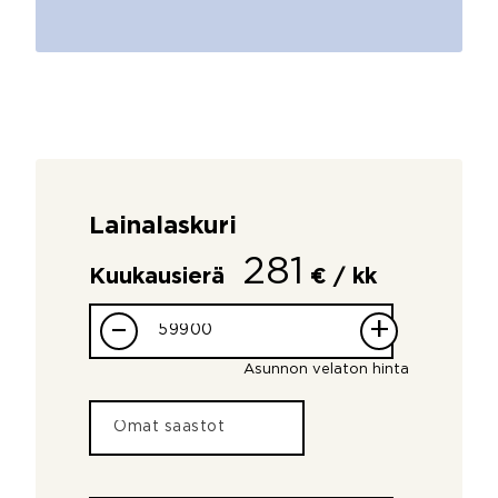
Lainalaskuri
281
Kuukausierä
€ / kk
–
+
Asunnon velaton hinta