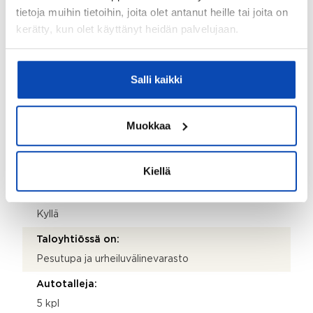
tietoja muihin tietoihin, joita olet antanut heille tai joita on
Kattotyyppi:
kerätty, kun olet käyttänyt heidän palvelujaan.
Pulpettikatto
Katemateriaali:
Salli kaikki
Pelti
Lämmitysjärjestelmä:
Muokkaa
Kaukolämpö
Hissi:
Kiellä
Ei
Taloyhtiössä sauna:
Kyllä
Taloyhtiössä on:
Pesutupa ja urheiluvälinevarasto
Autotalleja:
5 kpl