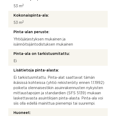
2
53 m
Kokonaispinta-ala:
2
53 m
Pinta-alan peruste:
Yhtiöjärjestyksen mukainen ja
isännöitsijäntodistuksen mukainen
Pinta-ala on tarkistusmitattu:
Ei
Lisätietoja pinta-alasta:
Ei tarkistusmitattu. Pinta-alat saattavat tämän
ikäisissä kohteissa (yhtiö rekisteröity ennen 1.1.1992)
poiketa olennaisestikin asuinrakennusten nykyisten
mittaustapojen ja standardien (SFS 5139) mukaan
laskettavasta asuintilojen pinta-alasta. Pinta-ala voi
siis olla edellä mainittua pienempi tai suurempi.
Huoneet: