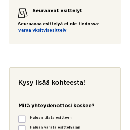
Seuraavat esittelyt
Seuraavaa esittelyä ei ole tiedossa:
Varaa yksityisesittely
Kysy lisää kohteesta!
Mitä yhteydenottosi koskee?
M
Haluan tilata esitteen
i
t
Haluan varata esittelyajan