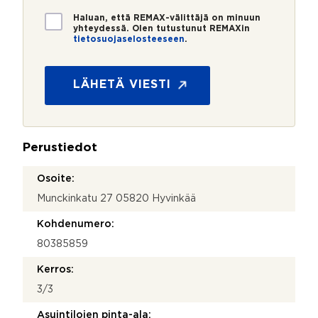
*
*
T
Haluan, että REMAX-välittäjä on minuun
i
yhteydessä. Olen tutustunut REMAXin
tietosuojaselosteeseen
.
e
*
t
o
s
LÄHETÄ VIESTI
u
o
j
a
Perustiedot
*
Osoite:
Munckinkatu 27 05820 Hyvinkää
Kohdenumero:
80385859
Kerros:
3/3
Asuintilojen pinta-ala: