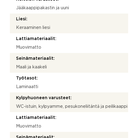
Jääkaappipakastin ja uuni
Liesi:
Keraaminen liesi
Lattiamateriaalit:
Muovimatto
Seinämateriaalit:
Maali ja kaakeli
Työtasot:
Laminaatti
Kylpyhuoneen varusteet:
WC-istuin, kylpyamme, pesukoneliitäntä ja peilikaappi
Lattiamateriaalit:
Muovimatto
Seinämateriaalit: