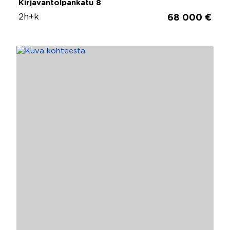
Kirjavantolpankatu 8
2h+k
68 000 €