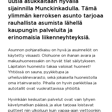
uusia asukkaitaan hyvällä
sijainnilla Munckinkadulla. Tämä
ylimmän kerroksen asunto tarjoaa
rauhallista asumista lähellä
kaupungin palveluita ja
erinomaisia liikenneyhteyksiä.
Asunnon pohjaratkaisu on hyvä ja asuinneliöt on
käytetty viisaasti. Olohuone on ihanan avara ja
makuuhuoneessakin on hyvät tilat säilytykseen.
Läpitalon huoneisto takaa valoisat huoneet!
Yhtiössä on sauna, pyykkitupa ja
urheiluvälinevarasto, sekä jokaisella huoneistolla
oma irtainvarasto. Pihalla on hyvin parkkitilaa ja
autotallit ovat vuokrattavissa yhtiöltä.
Hyvinkään keskustan palvelut ovat vain lyhyen
kävelymatkan päässä, ja alue tarjoaa loistavat
puitteet niin ulkoiluun kuin vapaa-ajan viettoonkin.