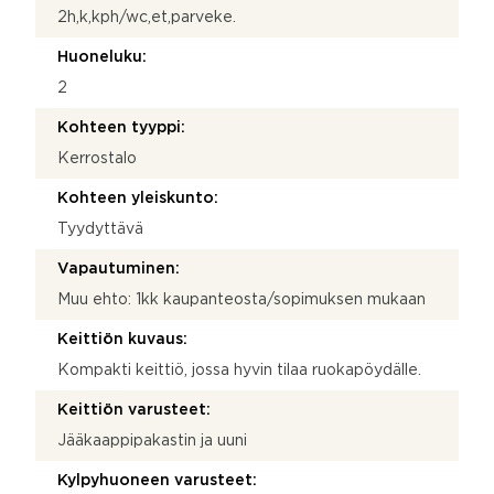
2h,k,kph/wc,et,parveke.
Huoneluku:
2
Kohteen tyyppi:
Kerrostalo
Kohteen yleiskunto:
Tyydyttävä
Vapautuminen:
Muu ehto: 1kk kaupanteosta/sopimuksen mukaan
Keittiön kuvaus:
Kompakti keittiö, jossa hyvin tilaa ruokapöydälle.
Keittiön varusteet:
Jääkaappipakastin ja uuni
Kylpyhuoneen varusteet: