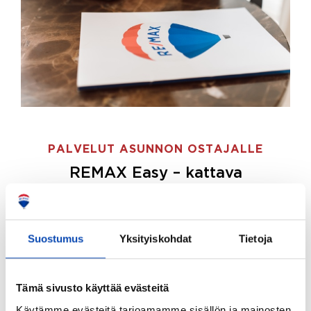
PALVELUT ASUNNON OSTAJALLE
REMAX Easy – kattava
palvelupaketti asunnon ostoon
REMAX Easy on palvelupakettimme asunnon
ostajille.
Tee ostotoimeksianto ja etsimme juuri
Suostumus
Yksityiskohdat
Tietoja
sinulle sopivan kodin, eikä sinun tarvitse nähdä
vaivaa sen löytämiseksi.
Tämä sivusto käyttää evästeitä
Hoidamme koko ostoprosessin puolestasi.
Käytämme evästeitä tarjoamamme sisällön ja mainosten