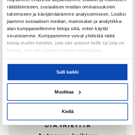
Ostotoimeksiantopalvelumme sopii myös esimerkiksi
räätälöimiseen, sosiaalisen median ominaisuuksien
sijoitus- ja vapaa-ajan asuntojen ostoon.
tukemiseen ja kävijämäärämme analysoimiseen. Lisäksi
jaamme sosiaalisen median, mainosalan ja analytiikka-
LUE LISÄÄ
alan kumppaneillemme tietoja siitä, miten käytät
sivustoamme. Kumppanimme voivat yhdistää näitä
tietoja muihin tietoihin, joita olet antanut heille tai joita on
kerätty, kun olet käyttänyt heidän palvelujaan.
Salli kaikki
Muokkaa
Kiellä
OTA YHTEYTTÄ