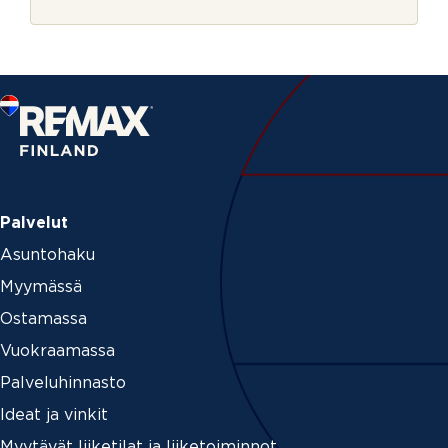
r
j
e
Palvelut
Asuntohaku
Myymässä
Ostamassa
Vuokraamassa
Palveluhinnasto
Ideat ja vinkit
Myytävät liiketilat ja liiketoiminnot