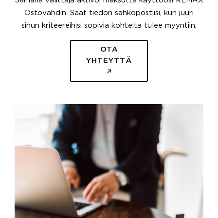
Samalla välittäjä aktivoi maksutta käyttöösi REMAX
Ostovahdin. Saat tiedon sähköpostiisi, kun juuri
sinun kriteereihisi sopivia kohteita tulee myyntiin.
OTA
YHTEYTTÄ