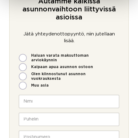
Autamme kaikissa
asunnonvaihtoon liittyvissä
asioissa
Jätä yhteydenottopyyntö, niin jutellaan
lisää.
M
Haluan varata maksuttoman
i
arviokäynnin
t
Kaipaan apua asunnon ostoon
e
Olen kiinnostunut asunnon
n
vuokrauksesta
v
Muu asia
o
i
N
m
i
m
m
e
i
P
o
*
u
l
h
l
e
P
a