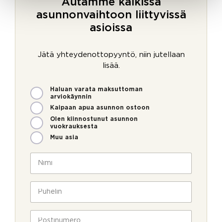
Autamme kaikissa
asunnonvaihtoon liittyvissä
asioissa
Jätä yhteydenottopyyntö, niin jutellaan
lisää.
M
Haluan varata maksuttoman
i
arviokäynnin
t
Kaipaan apua asunnon ostoon
e
Olen kiinnostunut asunnon
n
vuokrauksesta
v
Muu asia
o
i
N
m
i
m
m
e
i
P
o
*
u
l
h
l
e
P
a