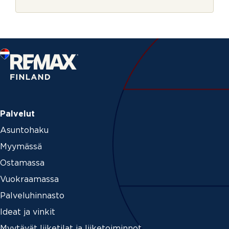
r
j
e
Palvelut
Asuntohaku
Myymässä
Ostamassa
Vuokraamassa
Palveluhinnasto
Ideat ja vinkit
Myytävät liiketilat ja liiketoiminnot