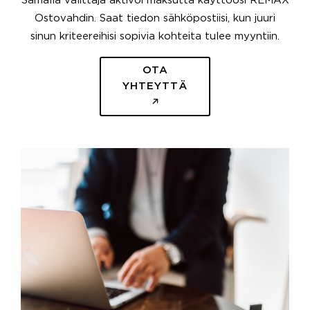
Samalla välittäjä aktivoi maksutta käyttöösi REMAX
Ostovahdin. Saat tiedon sähköpostiisi, kun juuri
sinun kriteereihisi sopivia kohteita tulee myyntiin.
OTA
YHTEYTTÄ