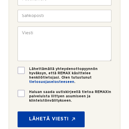
l
o
a
i
s
v
n
t
S
u
*
i
ä
k
n
h
*
s
u
k
V
i
m
ö
i
e
p
e
r
o
s
o
s
t
*
t
i
i
*
V
Lähettämällä yhteydenottopyynnön
a
hyväksyn, että REMAX käsittelee
henkilötietojasi. Olen tutustunut
h
tietosuojaselosteeseen
.
v
i
U
Haluan saada uutiskirjeellä tietoa REMAXin
s
u
palveluista liittyen asumiseen ja
t
kiinteistönvälitykseen.
t
u
i
s
s
*
k
LÄHETÄ VIESTI
i