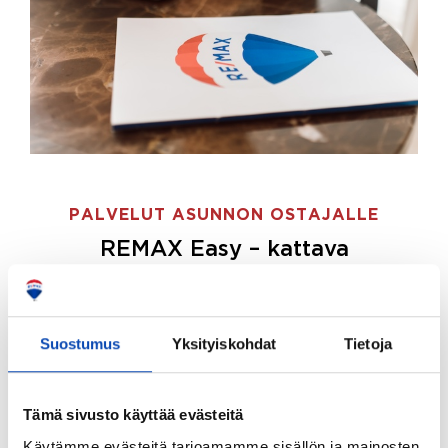
PALVELUT ASUNNON OSTAJALLE
REMAX Easy – kattava
palvelupaketti asunnon ostoon
REMAX Easy on palvelupakettimme asunnon
ostajille.
Tee ostotoimeksianto ja etsimme juuri
Suostumus
Yksityiskohdat
Tietoja
sinulle sopivan kodin, eikä sinun tarvitse nähdä
vaivaa sen löytämiseksi.
Tämä sivusto käyttää evästeitä
Hoidamme koko ostoprosessin puolestasi.
Käytämme evästeitä tarjoamamme sisällön ja mainosten