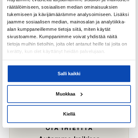
Ostotoimeksiantopalvelumme sopii myös esimerkiksi
räätälöimiseen, sosiaalisen median ominaisuuksien
sijoitus- ja vapaa-ajan asuntojen ostoon.
tukemiseen ja kävijämäärämme analysoimiseen. Lisäksi
jaamme sosiaalisen median, mainosalan ja analytiikka-
LUE LISÄÄ
alan kumppaneillemme tietoja siitä, miten käytät
sivustoamme. Kumppanimme voivat yhdistää näitä
tietoja muihin tietoihin, joita olet antanut heille tai joita on
kerätty, kun olet käyttänyt heidän palvelujaan.
Salli kaikki
Muokkaa
Kiellä
OTA YHTEYTTÄ