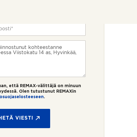
uan, että REMAX-välittäjä on minuun
eydessä. Olen tutustunut REMAXin
tosuojaselosteeseen
.
HETÄ VIESTI