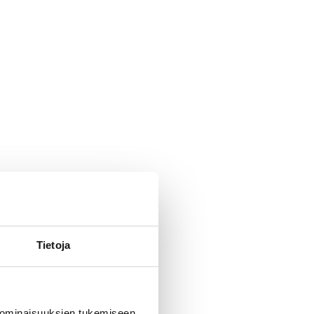
Tietoja
 ominaisuuksien tukemiseen