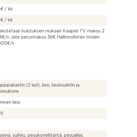
 € / kk
 € / kk
askutetaan kulutuksen mukaan Kaapeli TV maksu 2
4€/v Jäte perusmaksu 36€ Hallinnollisten töiden
 400€/v
pipakastin (2 kpl), liesi, liesituuletin ja
npesukone
inen liesi
ti
seinä, suihku, pesukoneliitäntä, pesuallas,