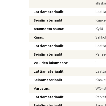
allask
Lattiamateriaalit:
Laatt
Seinämateriaalit:
Kaakel
Asunnossa sauna:
Kyllä
Kiuas:
Sähkö
Lattiamateriaalit:
Laatt
Seinämateriaalit:
Paneel
WC:iden lukumäärä:
1
Lattiamateriaalit:
Laatt
Seinämateriaalit:
Kaakel
Varustus:
WC-istu
Lattiamateriaalit:
Parket
Seinämateriaalit:
Tapett