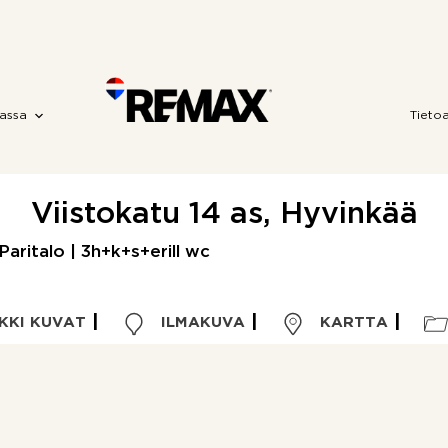
assa
Tieto
Viistokatu 14 as, Hyvinkää
Paritalo | 3h+k+s+erill wc
KKI KUVAT
ILMAKUVA
KARTTA
Kohdetyyppi