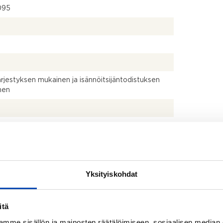
095
ärjestyksen mukainen ja isännöitsijäntodistuksen
nen
kistusmitattu. Pinta-alat saattavat tämän ikäisissä
ssa (yhtiö rekisteröity ennen 01.01.1992) poiketa
isestikin asuinrakennusten nykyisten
stapojen ja standardien (SFS 5139) mukaan
avasta asuintilojen pinta-alasta. Pinta-ala voi siis
Yksityiskohdat
dellä mainittua pienempi tai suurempi.
+erill wc
itä
mme sisällön ja mainosten räätälöimiseen, sosiaalisen median