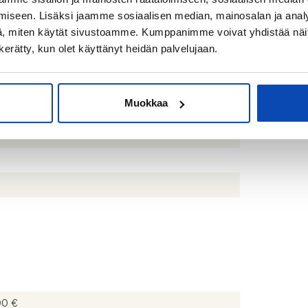
lo
iseen. Lisäksi jaamme sosiaalisen median, mainosalan ja analy
, miten käytät sivustoamme. Kumppanimme voivat yhdistää näitä t
ttävä
n kerätty, kun olet käyttänyt heidän palvelujaan.
uksen mukaan
pipakastin (2 kpl), liesi, liesituuletin ja
npesukone
Muokkaa
seinä, suihku, pesukoneliitäntä, pesuallas,
aappi, lattialämmitys ja lämminvesivaraaja
00 €