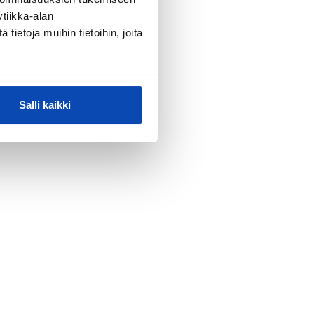
tiikka-alan
ietoja muihin tietoihin, joita
Salli kaikki