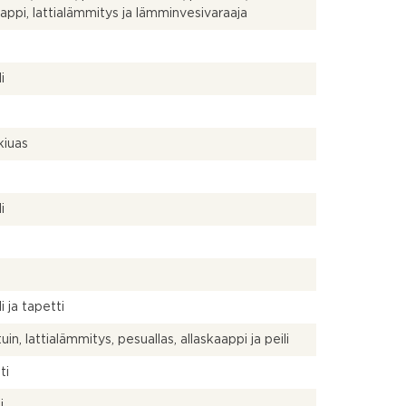
aappi, lattialämmitys ja lämminvesivaraaja
a
i
kiuas
a
i
a
i ja tapetti
in, lattialämmitys, pesuallas, allaskaappi ja peili
ti
i