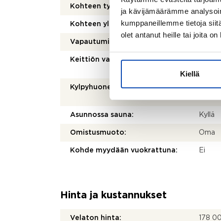
Kohteen tyyppi:
Parita
ja kävijämäärämme analysoim
kumppaneillemme tietoja siitä
Kohteen yleiskunto:
Tyydy
olet antanut heille tai joita o
Vapautuminen:
Sopim
Keittiön varusteet:
Jääkaap
astia
Kiellä
Kylpyhuoneen varusteet:
Suihku
allask
Asunnossa sauna:
Kyllä
Omistusmuoto:
Oma
Kohde myydään vuokrattuna:
Ei
Hinta ja kustannukset
Velaton hinta:
178 0