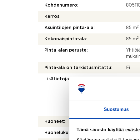
Kohdenumero:
80511
Kerros:
2
Asuintilojen pinta-ala:
85 m
2
Kokonaispinta-ala:
85 m
Pinta-alan peruste:
Yhtiöj
mukai
Pinta-ala on tarkistusmitattu:
Ei
Lisätietoja pinta-alasta:
Ei tar
kohtei
olenna
mittau
laskett
Suostumus
olla e
Huoneet:
3h+k+s
Tämä sivusto käyttää eväste
Huoneluku:
3
Käytämme evästeitä tarjoama