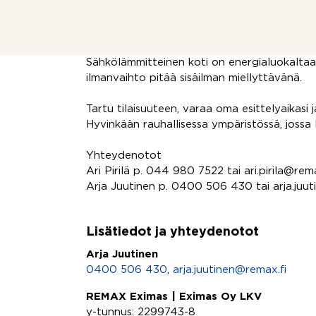
arkeen. Asunto Oy Hyvinkään Viistokatu 14 on
jossa on vain kolme asuntoa. Yhtiö tarjoaa 
TV:n.
Sähkölämmitteinen koti on energialuokaltaan
ilmanvaihto pitää sisäilman miellyttävänä.
Tartu tilaisuuteen, varaa oma esittelyaikasi
Hyvinkään rauhallisessa ympäristössä, jossa 
Yhteydenotot
Ari Pirilä p. 044 980 7522 tai ari.pirila@rema
Arja Juutinen p. 0400 506 430 tai arja.juu
Lisätiedot ja yhteydenotot
Arja Juutinen
0400 506 430
,
arja.juutinen@remax.fi
REMAX Eximas | Eximas Oy LKV
y-tunnus: 2299743-8