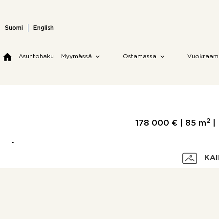
Skip
to
content
Suomi
English
Asuntohaku
Myymässä
Ostamassa
Vuokraam
2
178 000 € |
85 m
| 
KAI
Velaton hinta
Myyntihinta