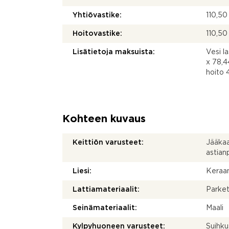
Yhtiövastike:
110,50
Hoitovastike:
110,50
Lisätietoja maksuista:
Vesi l
x 78,4
hoito
Kohteen kuvaus
Keittiön varusteet:
Jääkaap
astia
Liesi:
Keraam
Lattiamateriaalit:
Parket
Seinämateriaalit:
Maali
Kylpyhuoneen varusteet:
Suihku