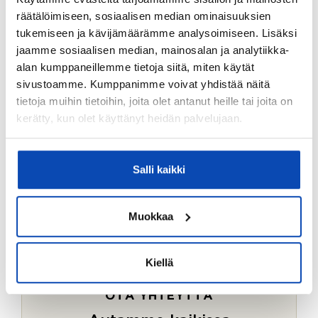
Ostotoimeksiantopalvelumme sopii myös esimerkiksi
räätälöimiseen, sosiaalisen median ominaisuuksien
sijoitus- ja vapaa-ajan asuntojen ostoon.
tukemiseen ja kävijämäärämme analysoimiseen. Lisäksi
jaamme sosiaalisen median, mainosalan ja analytiikka-
LUE LISÄÄ
alan kumppaneillemme tietoja siitä, miten käytät
sivustoamme. Kumppanimme voivat yhdistää näitä
tietoja muihin tietoihin, joita olet antanut heille tai joita on
kerätty, kun olet käyttänyt heidän palvelujaan.
Salli kaikki
Muokkaa
Kiellä
OTA YHTEYTTÄ