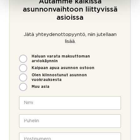
Autamme kaikissa
asunnonvaihtoon liittyvissä
asioissa
Jätä yhteydenottopyyntö, niin jutellaan
lisää.
M
Haluan varata maksuttoman
i
arviokäynnin
t
Kaipaan apua asunnon ostoon
e
Olen kiinnostunut asunnon
n
vuokrauksesta
v
Muu asia
o
i
N
m
i
m
m
e
i
P
o
*
u
l
h
l
e
P
a