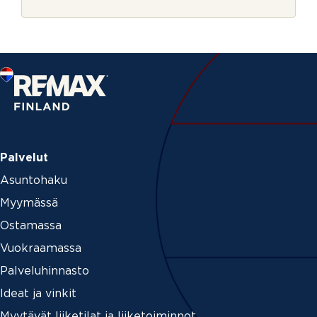
r
s
j
t
e
u
s
M
i
t
e
n
Palvelut
Asuntohaku
Myymässä
Ostamassa
Vuokraamassa
Palveluhinnasto
Ideat ja vinkit
Myytävät liiketilat ja liiketoiminnot