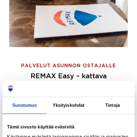
PALVELUT ASUNNON OSTAJALLE
REMAX Easy – kattava
palvelupaketti asunnon ostoon
REMAX Easy on palvelupakettimme asunnon
ostajille.
Tee ostotoimeksianto ja etsimme juuri
Suostumus
Yksityiskohdat
Tietoja
sinulle sopivan kodin, eikä sinun tarvitse nähdä
vaivaa sen löytämiseksi.
Tämä sivusto käyttää evästeitä
Hoidamme koko ostoprosessin puolestasi.
Käytämme evästeitä tarjoamamme sisällön ja mainosten