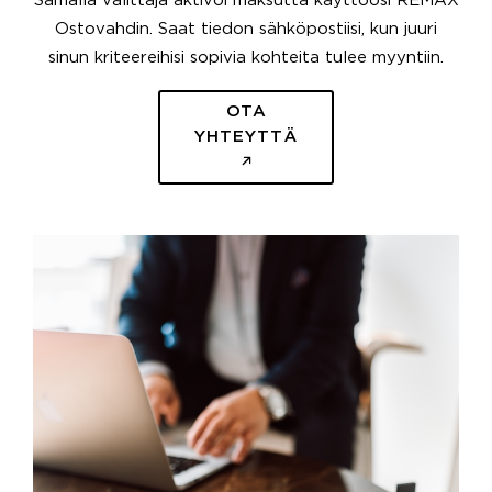
Samalla välittäjä aktivoi maksutta käyttöösi REMAX
Ostovahdin. Saat tiedon sähköpostiisi, kun juuri
sinun kriteereihisi sopivia kohteita tulee myyntiin.
OTA
YHTEYTTÄ