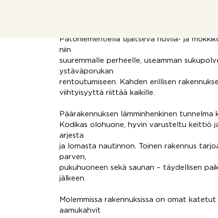
luonnonrauhaa, laadukasta mökkiasumista ja
järviloman tunnelmaa.
Patoniementiellä sijaitseva huvila- ja mökki
niin
suuremmalle perheelle, useamman sukupolven 
ystäväporukan
rentoutumiseen. Kahden erillisen rakennuksen
viihtyisyyttä riittää kaikille.
Päärakennuksen lämminhenkinen tunnelma k
Kodikas olohuone, hyvin varusteltu keittiö
arjesta
ja lomasta nautinnon. Toinen rakennus tarjo
parven,
pukuhuoneen sekä saunan – täydellisen pai
jälkeen.
Molemmissa rakennuksissa on omat katetut te
aamukahvit