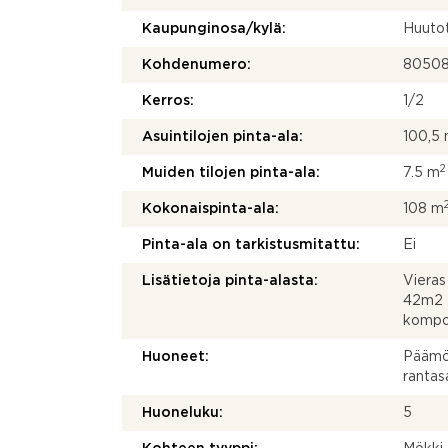
Kaupunginosa/kylä:
Huuto
Kohdenumero:
8050
Kerros:
1/2
Asuintilojen pinta-ala:
100,5
2
Muiden tilojen pinta-ala:
7.5 m
Kokonaispinta-ala:
108 m
Pinta-ala on tarkistusmitattu:
Ei
Lisätietoja pinta-alasta:
Vieras
42m2 R
kompos
Huoneet:
Päämök
rantas
Huoneluku:
5