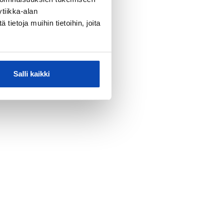
tiikka-alan
ietoja muihin tietoihin, joita
Salli kaikki