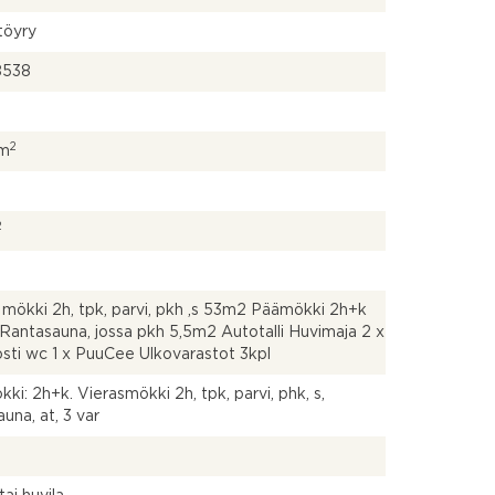
töyry
8538
2
 m
2
 mökki 2h, tpk, parvi, pkh ,s 53m2 Päämökki 2h+k
antasauna, jossa pkh 5,5m2 Autotalli Huvimaja 2 x
ti wc 1 x PuuCee Ulkovarastot 3kpl
ki: 2h+k. Vierasmökki 2h, tpk, parvi, phk, s,
auna, at, 3 var