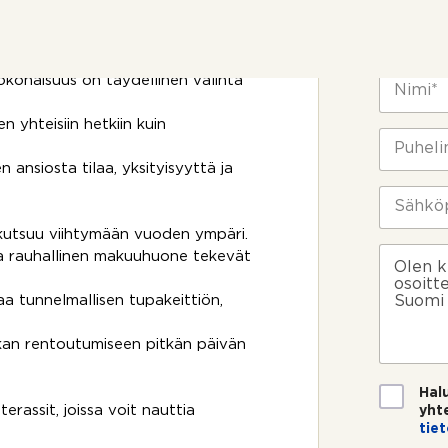
 aitoa suomalaisen
y
d
Yhteyst
e
n
N
kokonaisuus on täydellinen valinta
o
i
t
m
yhteisiin hetkiin kuin
t
i
P
o
*
u
 ansiosta tilaa, yksityisyyttä ja
s
h
i
e
S
k
l
ä
o
i
h
utsuu viihtymään vuoden ympäri.
s
n
k
V
 ja rauhallinen makuuhuone tekevät
k
n
ö
i
e
u
p
e
aa tunnelmallisen tupakeittiön,
e
m
o
s
?
e
s
t
r
kan rentoutumiseen pitkän päivän
t
i
o
i
*
*
T
Hal
i
rassit, joissa voit nauttia
yht
e
tie
t
a