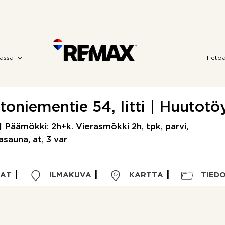
assa
Tieto
toniementie 54, Iitti | Huutotö
 | Päämökki: 2h+k. Vierasmökki 2h, tpk, parvi,
asauna, at, 3 var
VAT
ILMAKUVA
KARTTA
TIED