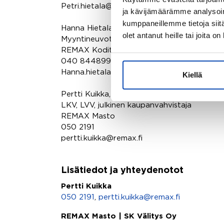
Petri.hietala@remax.fi
ja kävijämäärämme analysoim
kumppaneillemme tietoja siitä
Hanna Hietala
olet antanut heille tai joita o
Myyntineuvottelija, 3D kuvaus
REMAX Kodit
040 8448991
Hanna.hietala@remax.fi
Kiellä
Pertti Kuikka,
LKV, LVV, julkinen kaupanvahvistaja
REMAX Masto
050 2191
pertti.kuikka@remax.fi
Lisätiedot ja yhteydenotot
Pertti Kuikka
050 2191
,
pertti.kuikka@remax.fi
REMAX Masto | SK Välitys Oy