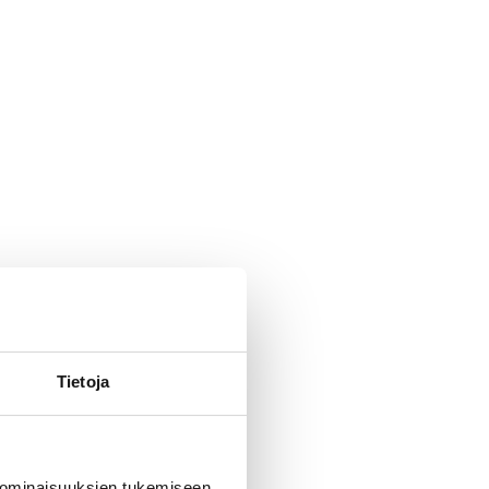
Tietoja
 ominaisuuksien tukemiseen