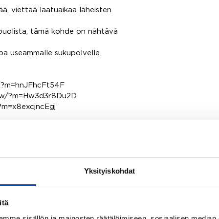
n
ää, viettää laatuaikaa läheisten
t
_
e
 puolista, tämä kohde on nähtävä
m
a
apa useammalle sukupolvelle.
i
l
w/?m=hnJFhcFt54F
show/?m=Hw3d3r8Du2D
/?m=x8excjncEgj
iisiin.
Yksityiskohdat
itä
mme sisällön ja mainosten räätälöimiseen, sosiaalisen median