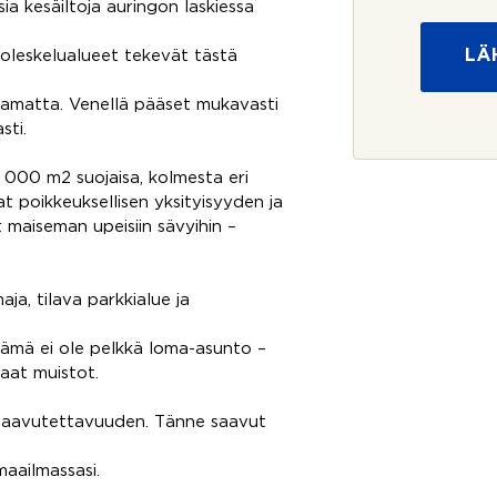
sia kesäiltoja auringon laskiessa
o
g
s
e
LÄ
ät oleskelualueet tekevät tästä
u
n
o
t
j
_
htamatta. Venellä pääset mukavasti
a
e
sti.
*
m
a
 000 m2 suojaisa, kolmesta eri
i
t poikkeuksellisen yksityisyyden ja
l
 maiseman upeisiin sävyihin –
l
i
s
t
aja, tilava parkkialue ja
i
n
Tämä ei ole pelkkä loma-asunto –
g
aat muistot.
_
i
d
n saavutettavuuden. Tänne saavut
a
g
maailmassasi.
e