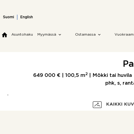
Skip
to
content
Suomi
English
Asuntohaku
Myymässä
Ostamassa
Vuokraam
Pa
2
649 000 € |
100,5 m
| Mökki tai huvila
phk, s, rant
KAIKKI KU