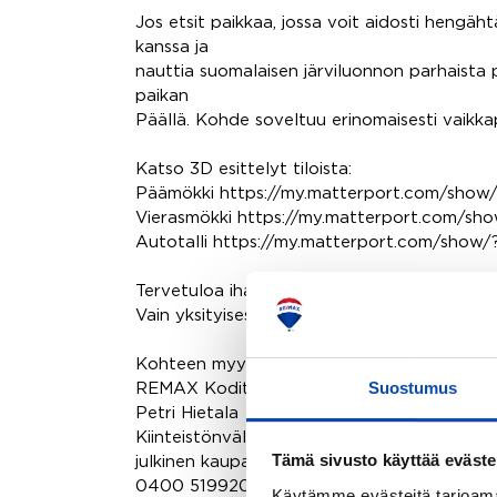
Jos etsit paikkaa, jossa voit aidosti hengäht
kanssa ja
nauttia suomalaisen järviluonnon parhaista
paikan
Päällä. Kohde soveltuu erinomaisesti vaikk
Katso 3D esittelyt tiloista:
Päämökki https://my.matterport.com/sho
Vierasmökki https://my.matterport.com/
Autotalli https://my.matterport.com/show
Tervetuloa ihastumaan Konniveden rantaparat
Vain yksityisesittelyt!
Kohteen myynnistä ja esittelyistä vastaa :
Suostumus
REMAX Kodit
Petri Hietala
Kiinteistönvälittäjä LKV, LVV
Tämä sivusto käyttää eväste
julkinen kaupanvahvistaja
0400 519920
Käytämme evästeitä tarjoama