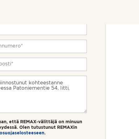
ietosi
uan, että REMAX-välittäjä on minuun
eydessä. Olen tutustunut REMAXin
tosuojaselosteeseen
.