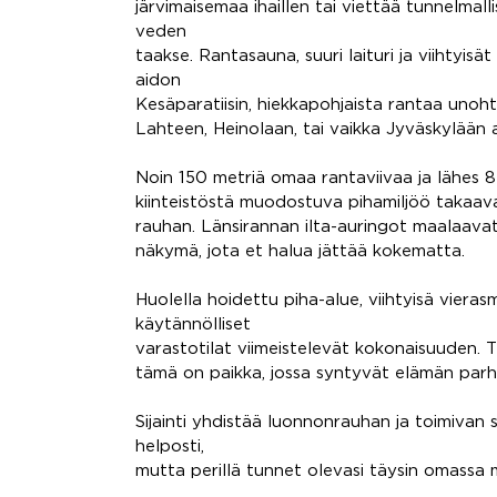
järvimaisemaa ihaillen tai viettää tunnelmalli
veden
taakse. Rantasauna, suuri laituri ja viihtyis
aidon
Kesäparatiisin, hiekkapohjaista rantaa uno
Lahteen, Heinolaan, tai vaikka Jyväskylään a
Noin 150 metriä omaa rantaviivaa ja lähes 8
kiinteistöstä muodostuva pihamiljöö takaava
rauhan. Länsirannan ilta-auringot maalaavat
näkymä, jota et halua jättää kokematta.
Huolella hoidettu piha-alue, viihtyisä vierasm
käytännölliset
varastotilat viimeistelevät kokonaisuuden. 
tämä on paikka, jossa syntyvät elämän parh
Sijainti yhdistää luonnonrauhan ja toimiva
helposti,
mutta perillä tunnet olevasi täysin omassa 