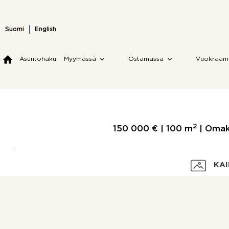
Skip
to
content
Suomi
English
Asuntohaku
Myymässä
Ostamassa
Vuokraam
2
150 000 € |
100 m
| Omako
KAI
Velaton