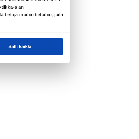
tiikka-alan
ietoja muihin tietoihin, joita
Salli kaikki