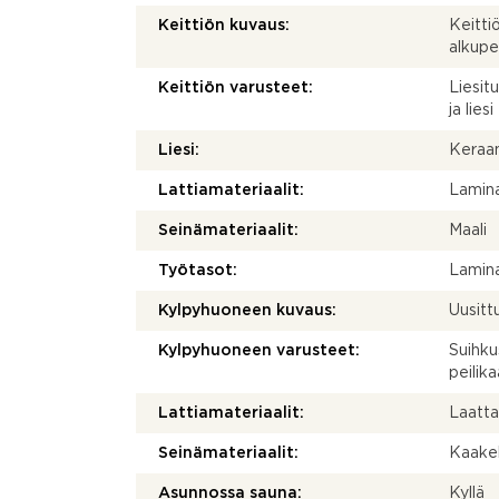
Keittiön kuvaus:
Keitti
alkupe
Keittiön varusteet:
Liesit
ja liesi
Liesi:
Keraam
Lattiamateriaalit:
Lamina
Seinämateriaalit:
Maali
Työtasot:
Lamina
Kylpyhuoneen kuvaus:
Uusitt
Kylpyhuoneen varusteet:
Suihku
peilika
Lattiamateriaalit:
Laatt
Seinämateriaalit:
Kaakel
Asunnossa sauna:
Kyllä