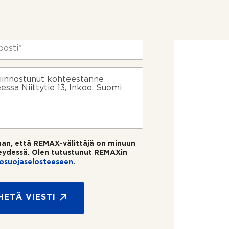
uan, että REMAX-välittäjä on minuun
eydessä. Olen tutustunut REMAXin
tosuojaselosteeseen
.
HETÄ VIESTI