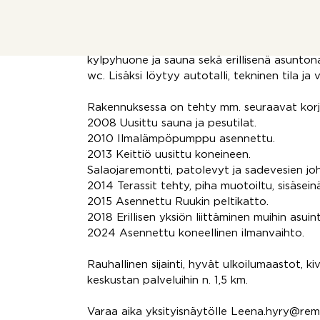
perheelle.
Asuinpinta-alaa on 100 m2: kolme makuuhuon
kylpyhuone ja sauna sekä erillisenä asunto
wc. Lisäksi löytyy autotalli, tekninen tila ja 
Rakennuksessa on tehty mm. seuraavat korj
2008 Uusittu sauna ja pesutilat.
2010 Ilmalämpöpumppu asennettu.
2013 Keittiö uusittu koneineen.
Salaojaremontti, patolevyt ja sadevesien jo
2014 Terassit tehty, piha muotoiltu, sisäsein
2015 Asennettu Ruukin peltikatto.
2018 Erillisen yksiön liittäminen muihin asuinti
2024 Asennettu koneellinen ilmanvaihto.
Rauhallinen sijainti, hyvät ulkoilumaastot, k
keskustan palveluihin n. 1,5 km.
Varaa aika yksityisnäytölle Leena.hyry@rem