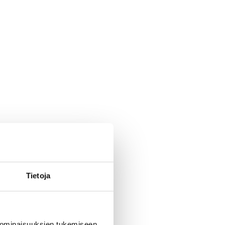
Tietoja
 ominaisuuksien tukemiseen