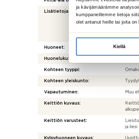
Pinta-ala on tarkistusmitattu:
Ei
ja kävijämäärämme analysoim
Lisätietoja pinta-alasta:
Arkkit
kumppaneillemme tietoja siitä
talous
olet antanut heille tai joita o
erilli
myöhem
Autota
Kiellä
Huoneet:
5h,k,th
Huoneluku:
5
Kohteen tyyppi:
Omako
Kohteen yleiskunto:
Tyydy
Vapautuminen:
Muu eh
Keittiön kuvaus:
Keitti
alkupe
Keittiön varusteet:
Liesit
ja liesi
Kylpyhuoneen kuvaus:
Uusitt