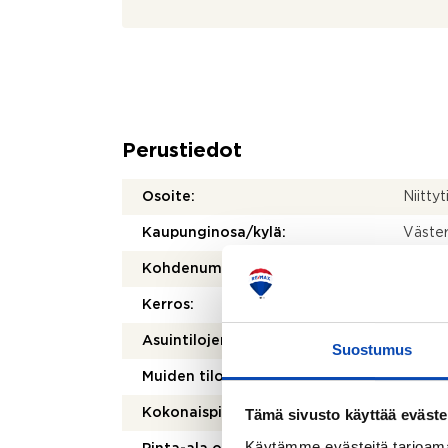
Perustiedot
Osoite:
Niitty
Kaupunginosa/kylä:
Väster
Kohdenumero:
8050
Kerros:
1/1
Asuintilojen pinta-ala:
100 m
Suostumus
2
Muiden tilojen pinta-ala:
50 m
Tämä sivusto käyttää eväste
Kokonaispinta-ala:
150 m
Käytämme evästeitä tarjoama