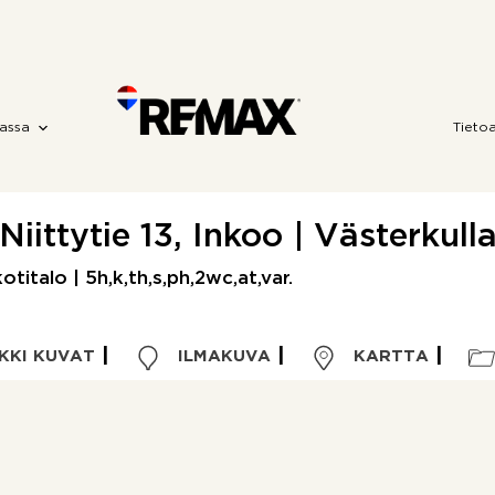
assa
Tieto
Niittytie 13, Inkoo | Västerkull
titalo | 5h,k,th,s,ph,2wc,at,var.
KKI KUVAT
ILMAKUVA
KARTTA
Korkein tarjous