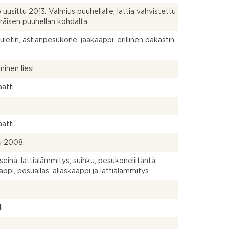
ö uusittu 2013. Valmius puuhellalle, lattia vahvistettu
räisen puuhellan kohdalta.
uuletin, astianpesukone, jääkaappi, erillinen pakastin
inen liesi
atti
atti
u 2008.
seinä, lattialämmitys, suihku, pesukoneliitäntä,
appi, pesuallas, allaskaappi ja lattialämmitys
a
i