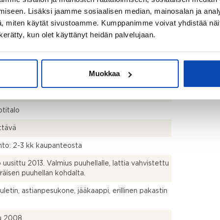
iseen. Lisäksi jaamme sosiaalisen median, mainosalan ja analy
ehtikuvien mukaan huoneistoala on 100 m2 ja
, miten käytät sivustoamme. Kumppanimme voivat yhdistää näitä t
tilat 25 m2. Varasto/askartelutilasta on tehty
n kerätty, kun olet käyttänyt heidän palvelujaan.
nen asunto jossa wc ja suihkuvaraus ja johon on
min avattu kulku varsinaisesta asunnosta.
lli ja varastot ovat alimmassa kerroksessa.
Muokkaa
,s,ph,2wc,at,var.
titalo
ttävä
to: 2-3 kk kaupanteosta
ö uusittu 2013. Valmius puuhellalle, lattia vahvistettu
räisen puuhellan kohdalta.
uuletin, astianpesukone, jääkaappi, erillinen pakastin
u 2008.