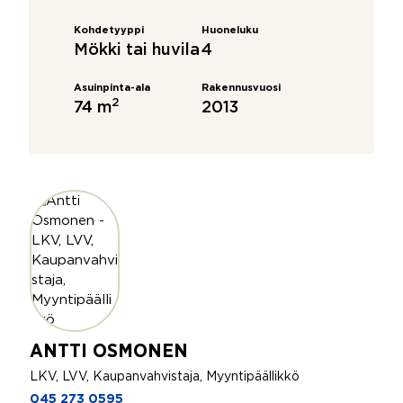
Kohdetyyppi
Huoneluku
Mökki tai huvila
4
Asuinpinta-ala
Rakennusvuosi
2
74 m
2013
ANTTI OSMONEN
LKV, LVV, Kaupanvahvistaja, Myyntipäällikkö
045 273 0595