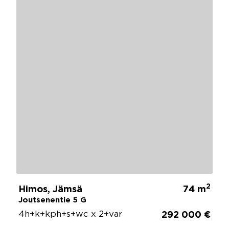
2
Himos, Jämsä
74 m
Joutsenentie 5 G
4h+k+kph+s+wc x 2+var
292 000 €