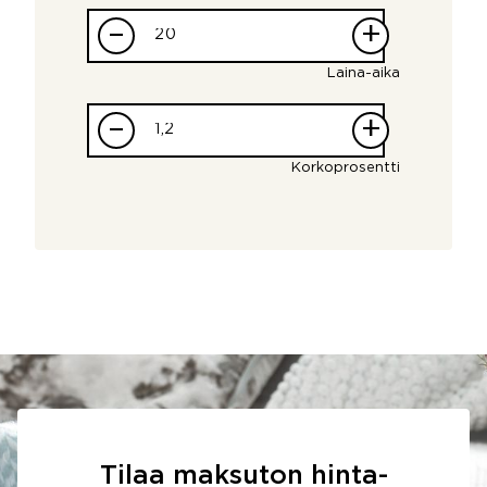
–
+
Laina-aika
–
+
Korkoprosentti
Tilaa maksuton hinta-