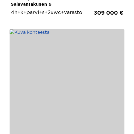
Salavantakunen 6
4h+k+parvi+s+2xwc+varasto
309 000 €