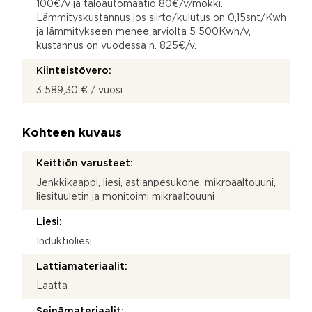
100€/v ja taloautomaatio 80€/v/mökki.
Lämmityskustannus jos siirto/kulutus on 0,15snt/Kwh
ja lämmitykseen menee arviolta 5 500Kwh/v,
kustannus on vuodessa n. 825€/v.
Kiinteistövero:
3 589,30 € / vuosi
Kohteen kuvaus
Keittiön varusteet:
Jenkkikaappi, liesi, astianpesukone, mikroaaltouuni,
liesituuletin ja monitoimi mikraaltouuni
Liesi:
Induktioliesi
Lattiamateriaalit:
Laatta
Seinämateriaalit: