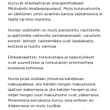
löytyvät etäohjattavat energiatehokkaat
Mitshubishi ilmalämpöpumput. Myös kulunvalvonta
on sähköinen, joten avainten kanssa säätämisestä ei
täällä tarvitse murehtia.
Huvilan sisätiloihin on myös panostettu näyttävillä
ja ajattomilla valinnoilla, pintamateriaalit, varusteet,
koneet, laitteet, talotekniikka ovat laadukkaita,
kestäviä ja huolto varmoja.
Elinkaariajattelu, toteutustapa ja lopputulokset
ovat suunnittelun ja toteutuksen prioriteetteja
kyseisissä kohteissa.
Huvila pitää sisällään yhteensä kahdeksan
makuupaikkaa, yksi kahden hengen makuuhuone
sijaitsee alakerrassa ja yksi kahden hengen ja yksi
neljän hengen suuri makuuhuone ovat yläkerrassa.
Molemmista kerroksista löytyy oma erillinen wc.
Alakerrassa on myös tyylikäs