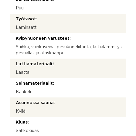
Puu
Työtasot:
Laminaatti
Kylpyhuoneen varusteet:
Suihku, suihkuseinä, pesukoneliitäntä, lattialämmitys,
pesuallas ja allaskaappi
Lattiamateriaalit:
Laatta
Seinämateriaalit:
Kaakeli
Asunnossa sauna:
Kyllä
Kiuas:
Sähkökiuas