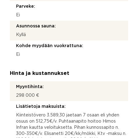
Parveke:
Ei
Asunnossa sauna:
Kyllä
Kohde myydään vuokrattuna:
Ei
Hinta ja kustannukset
Myyntihinta:
298 000 €
Lisätietoja maksuista:
Kiinteistövero 3.589,30 jaetaan 7 osaan eli yhden
osuus on 512,75€/v. Puhtaanapito hoitoo Himos
Infran kautta veloituksetta. Pihan kunnossapito n.
300-350€/v. Elisanetti 20€/kk/mökki, Ktv -maksu n.