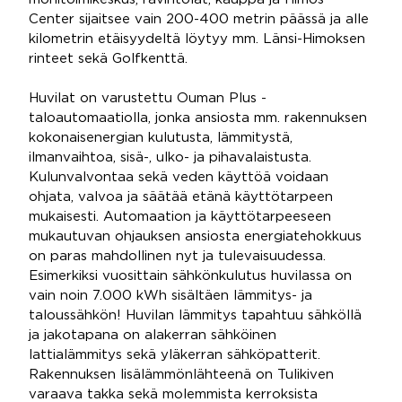
Center sijaitsee vain 200-400 metrin päässä ja alle
kilometrin etäisyydeltä löytyy mm. Länsi-Himoksen
rinteet sekä Golfkenttä.
Huvilat on varustettu Ouman Plus -
taloautomaatiolla, jonka ansiosta mm. rakennuksen
kokonaisenergian kulutusta, lämmitystä,
ilmanvaihtoa, sisä-, ulko- ja pihavalaistusta.
Kulunvalvontaa sekä veden käyttöä voidaan
ohjata, valvoa ja säätää etänä käyttötarpeen
mukaisesti. Automaation ja käyttötarpeeseen
mukautuvan ohjauksen ansiosta energiatehokkuus
on paras mahdollinen nyt ja tulevaisuudessa.
Esimerkiksi vuosittain sähkönkulutus huvilassa on
vain noin 7.000 kWh sisältäen lämmitys- ja
taloussähkön! Huvilan lämmitys tapahtuu sähköllä
ja jakotapana on alakerran sähköinen
lattialämmitys sekä yläkerran sähköpatterit.
Rakennuksen lisälämmönlähteenä on Tulikiven
varaava takka sekä molemmista kerroksista