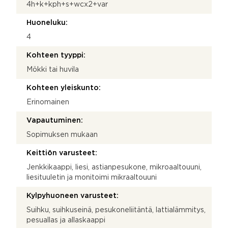
4h+k+kph+s+wcx2+var
Huoneluku:
4
Kohteen tyyppi:
Mökki tai huvila
Kohteen yleiskunto:
Erinomainen
Vapautuminen:
Sopimuksen mukaan
Keittiön varusteet:
Jenkkikaappi, liesi, astianpesukone, mikroaaltouuni,
liesituuletin ja monitoimi mikraaltouuni
Kylpyhuoneen varusteet:
Suihku, suihkuseinä, pesukoneliitäntä, lattialämmitys,
pesuallas ja allaskaappi