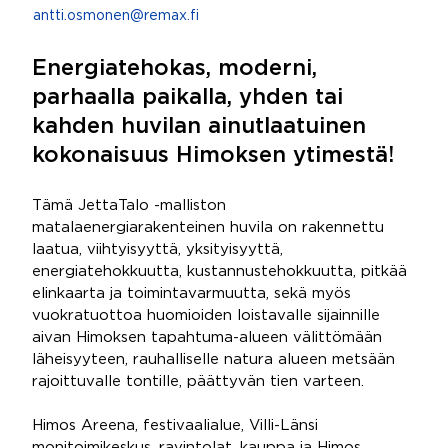
antti.osmonen@remax.fi
Energiatehokas, moderni,
parhaalla paikalla, yhden tai
kahden huvilan ainutlaatuinen
kokonaisuus Himoksen ytimestä!
Tämä JettaTalo -malliston
matalaenergiarakenteinen huvila on rakennettu
laatua, viihtyisyyttä, yksityisyyttä,
energiatehokkuutta, kustannustehokkuutta, pitkää
elinkaarta ja toimintavarmuutta, sekä myös
vuokratuottoa huomioiden loistavalle sijainnille
aivan Himoksen tapahtuma-alueen välittömään
läheisyyteen, rauhalliselle natura alueen metsään
rajoittuvalle tontille, päättyvän tien varteen.
Himos Areena, festivaalialue, Villi-Länsi
monitoimikeskus, ravintolat, kauppa ja Himos