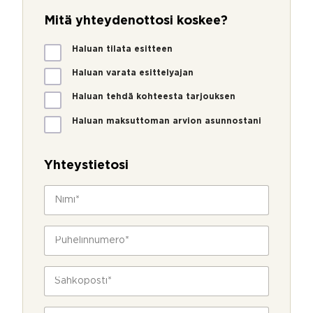
Mitä yhteydenottosi koskee?
M
Haluan tilata esitteen
i
t
Haluan varata esittelyajan
ä
Haluan tehdä kohteesta tarjouksen
y
h
Haluan maksuttoman arvion asunnostani
t
e
y
Yhteystietosi
d
e
N
n
i
o
m
t
i
P
t
*
u
o
h
s
e
S
i
l
ä
k
i
h
o
n
k
s
V