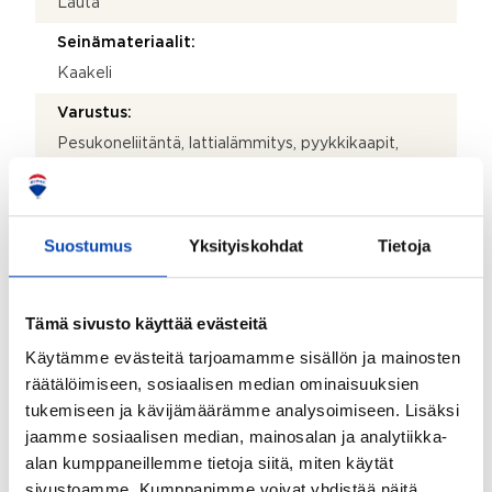
Lauta
Seinämateriaalit:
Kaakeli
Varustus:
Pesukoneliitäntä, lattialämmitys, pyykkikaapit,
pöytätaso, pesukone ja pesukone kuivaustoiminnalla
Lattiamateriaalit:
Laminaatti
Suostumus
Yksityiskohdat
Tietoja
Seinämateriaalit:
Paneeli
Tämä sivusto käyttää evästeitä
Makuuhuoneiden lukumäärä:
Käytämme evästeitä tarjoamamme sisällön ja mainosten
3
räätälöimiseen, sosiaalisen median ominaisuuksien
tukemiseen ja kävijämäärämme analysoimiseen. Lisäksi
Lattiamateriaalit:
jaamme sosiaalisen median, mainosalan ja analytiikka-
Laminaatti
alan kumppaneillemme tietoja siitä, miten käytät
Seinämateriaalit:
sivustoamme. Kumppanimme voivat yhdistää näitä