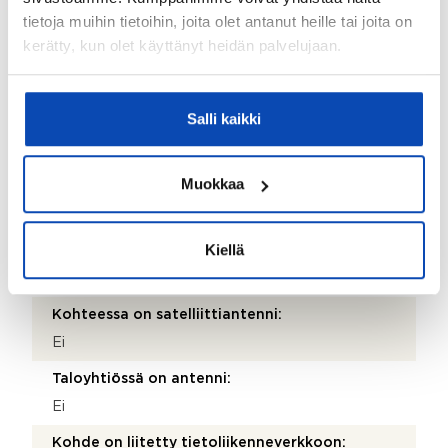
tietoja muihin tietoihin, joita olet antanut heille tai joita on
Paneeli
kerätty, kun olet käyttänyt heidän palvelujaan.
Takkatiedot:
Varaava takka
Salli kaikki
Parveke:
Ei
Muokkaa
Terassi:
Kyllä
Kiellä
Kohteen säilytystilat:
Kylmä ulkovarasto
Kohteessa on satelliittiantenni:
Ei
Taloyhtiössä on antenni:
Ei
Kohde on liitetty tietoliikenneverkkoon: