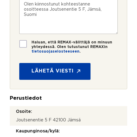
n
ö
k
i
u
p
e
e
m
o
e
s
e
s
?
t
r
t
i
o
i
*
*
T
Haluan, että REMAX-välittäjä on minuun
i
yhteydessä. Olen tutustunut REMAXin
tietosuojaselosteeseen
.
e
t
o
s
LÄHETÄ VIESTI
u
o
j
a
Perustiedot
*
Osoite:
Joutsenentie 5 F 42100 Jämsä
Kaupunginosa/kylä: