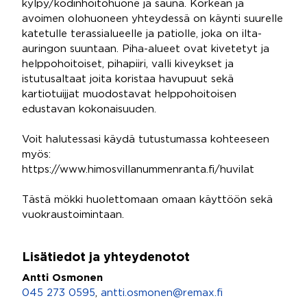
kylpy/kodinhoitohuone ja sauna. Korkean ja
avoimen olohuoneen yhteydessä on käynti suurelle
katetulle terassialueelle ja patiolle, joka on ilta-
auringon suuntaan. Piha-alueet ovat kivetetyt ja
helppohoitoiset, pihapiiri, valli kiveykset ja
istutusaltaat joita koristaa havupuut sekä
kartiotuijjat muodostavat helppohoitoisen
edustavan kokonaisuuden.
Voit halutessasi käydä tutustumassa kohteeseen
myös:
https://www.himosvillanummenranta.fi/huvilat
Tästä mökki huolettomaan omaan käyttöön sekä
vuokraustoimintaan.
Lisätiedot ja yhteydenotot
Antti Osmonen
045 273 0595
,
antti.osmonen@remax.fi