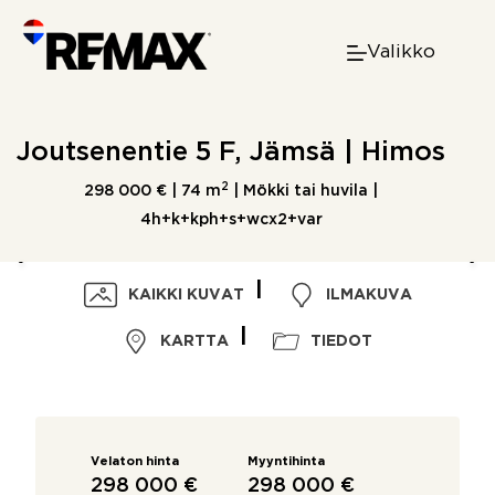
Skip
to
Valikko
content
Joutsenentie 5 F, Jämsä | Himos
2
298 000 € |
74 m
| Mökki tai huvila |
4h+k+kph+s+wcx2+var
KAIKKI KUVAT
ILMAKUVA
KARTTA
TIEDOT
Velaton hinta
Myyntihinta
298 000 €
298 000 €