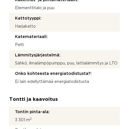
Elementtitalo ja puu
Kattotyyppi:
Harjakatto
Katemateriaali:
Pelti
Lämmitysjärjestelmä:
Sähkö, ilmalämpöpumppu, puu, lattialämmitys ja LTO
Onko kohteesta energiatodistusta?:
Ei lain edellyttämää energiatodistusta
Tontti ja kaavoitus
Tontin pinta-ala:
2
3 301 m