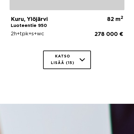
2
Kuru, Ylöjärvi
82 m
Luoteentie 950
2h+tpk+s+wc
278 000 €
KATSO
LISÄÄ (15)