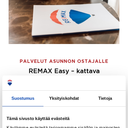
PALVELUT ASUNNON OSTAJALLE
REMAX Easy – kattava
palvelupaketti asunnon ostoon
REMAX Easy on palvelupakettimme asunnon
ostajille.
Tee ostotoimeksianto ja etsimme juuri
Suostumus
Yksityiskohdat
Tietoja
sinulle sopivan kodin, eikä sinun tarvitse nähdä
vaivaa sen löytämiseksi.
Tämä sivusto käyttää evästeitä
Hoidamme koko ostoprosessin puolestasi.
Käytämme evästeitä tarjoamamme sisällön ja mainosten