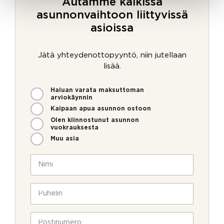
Autamme kaikissa
asunnonvaihtoon liittyvissä
asioissa
Jätä yhteydenottopyyntö, niin jutellaan
lisää.
M
Haluan varata maksuttoman
i
arviokäynnin
t
Kaipaan apua asunnon ostoon
e
Olen kiinnostunut asunnon
n
vuokrauksesta
v
Muu asia
o
i
N
m
i
m
m
e
i
P
o
*
u
l
h
*
l
e
P
M
a