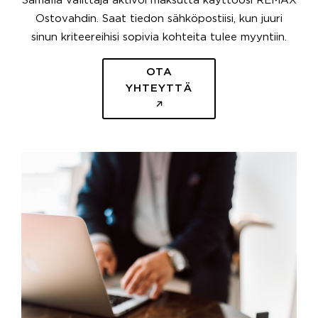
Samalla välittäjä aktivoi maksutta käyttöösi REMAX
Ostovahdin. Saat tiedon sähköpostiisi, kun juuri
sinun kriteereihisi sopivia kohteita tulee myyntiin.
OTA
YHTEYTTÄ