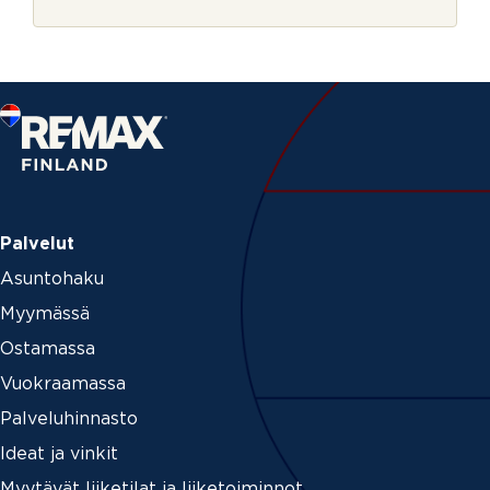
r
j
e
Palvelut
Asuntohaku
Myymässä
Ostamassa
Vuokraamassa
Palveluhinnasto
Ideat ja vinkit
Myytävät liiketilat ja liiketoiminnot