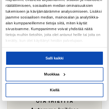
Ostotoimeksiantopalvelumme sopii myös esimerkiksi
räätälöimiseen, sosiaalisen median ominaisuuksien
sijoitus- ja vapaa-ajan asuntojen ostoon.
tukemiseen ja kävijämäärämme analysoimiseen. Lisäksi
jaamme sosiaalisen median, mainosalan ja analytiikka-
LUE LISÄÄ
alan kumppaneillemme tietoja siitä, miten käytät
sivustoamme. Kumppanimme voivat yhdistää näitä
tietoja muihin tietoihin, joita olet antanut heille tai joita on
kerätty, kun olet käyttänyt heidän palvelujaan.
Salli kaikki
Muokkaa
Kiellä
OTA YHTEYTTÄ