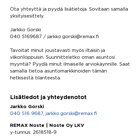
Ota yhteyttä ja pyydä lisätietoja. Sovitaan samalla
yksityisesittely.
Jarkko Gorski
040 5169687 / jarkko.gorski@remax.fi
Tavoitat minut joustavasti myös iltaisin ja
viikonloppuisin. Suunnitteletko oman asuntosi
myyntiä? Pyydä minut ilmaiselle arviokäynnille. Saat
samalla tietoa asuntomarkkinoiden tämän
hetkisestä tilanteesta.
Lisätiedot ja yhteydenotot
Jarkko Gorski
040 516 9687
,
jarkko.gorski@remax.fi
REMAX Noste | Noste Oy LKV
y-tunnus: 2618518-9