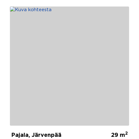
2
Pajala, Järvenpää
29 m