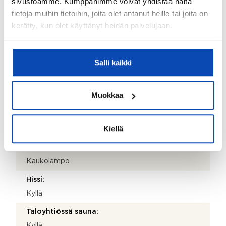
sivustoamme. Kumppanimme voivat yhdistää näitä
tietoja muihin tietoihin, joita olet antanut heille tai joita on
Käyttöönottovuosi:
kerätty, kun olet käyttänyt heidän palvelujaan.
2017
Rakennus- ja pintamateriaalit:
Salli kaikki
Betoni
Kattotyyppi:
Muokkaa
Tasakatto
Katemateriaali:
Kiellä
Huopa
Lämmitysjärjestelmä:
Kaukolämpö
Hissi:
Kyllä
Taloyhtiössä sauna:
Kyllä