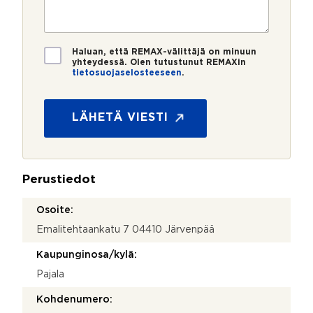
e
s
?
t
r
t
i
o
i
*
*
T
Haluan, että REMAX-välittäjä on minuun
i
yhteydessä. Olen tutustunut REMAXin
tietosuojaselosteeseen
.
e
t
o
s
LÄHETÄ VIESTI
u
o
j
a
Perustiedot
*
Osoite:
Emalitehtaankatu 7 04410 Järvenpää
Kaupunginosa/kylä:
Pajala
Kohdenumero: