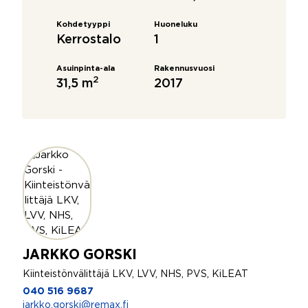
Kohdetyyppi
Huoneluku
Kerrostalo
1
Asuinpinta-ala
Rakennusvuosi
2
31,5 m
2017
JARKKO GORSKI
Kiinteistönvälittäjä LKV, LVV, NHS, PVS, KiLEAT
040 516 9687
jarkko.gorski@remax.fi