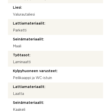
Liesi:
Valurautaliesi
Lattiamateriaalit:
Parketti
Seinämateriaalit:
Maali
Työtasot:
Laminaatti
Kylpyhuoneen varusteet:
Peilikaappi ja WC-istuin
Lattiamateriaalit:
Laatta
Seinämateriaalit:
Kaakeli