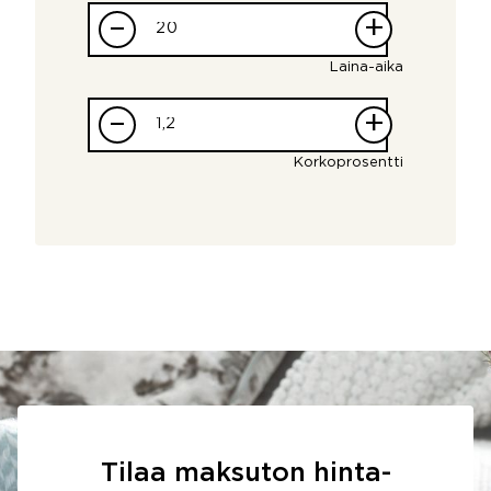
–
+
Laina-aika
–
+
Korkoprosentti
Tilaa maksuton hinta-