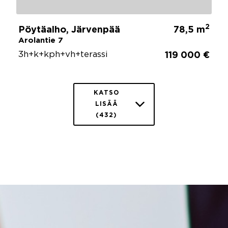
2
Pöytäalho, Järvenpää
78,5 m
Arolantie 7
3h+k+kph+vh+terassi
119 000 €
KATSO
LISÄÄ
(432)