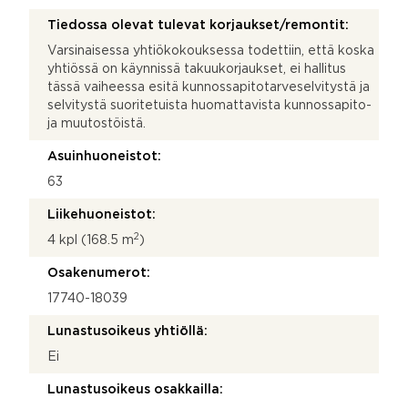
Tiedossa olevat tulevat korjaukset/remontit:
Varsinaisessa yhtiökokouksessa todettiin, että koska
yhtiössä on käynnissä takuukorjaukset, ei hallitus
tässä vaiheessa esitä kunnossapitotarveselvitystä ja
selvitystä suoritetuista huomattavista kunnossapito-
ja muutostöistä.
Asuinhuoneistot:
63
Liikehuoneistot:
2
4 kpl (168.5 m
)
Osakenumerot:
17740-18039
Lunastusoikeus yhtiöllä:
Ei
Lunastusoikeus osakkailla: