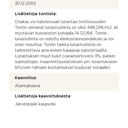
30.12.2065
Lisätietoja tontista:
Osakas voi halutessaan lunastaa tonttiosuuden.
Tontin viimeisin lunastushinta on ollut 448,29€/m2, eli
myytävän huoneiston kohdalla 14 121,16€. Tontin
lunastuhinta on sidottu elinkustannusindeksiin ja voi
siten muuttua. Tontin tarkka lunastushinta on
tarkistettava aina ennen kauppaa isännöitsijältä.
Lunastuksen muut kulut (varainsiirtovero 3%, pankin,
isännöitsijän, maanmittauslaitoksen ym. lunastukseen
liittyvien tahojen kustannukset kuuluvat ostajalle).
Kaavoitus:
Asemakaava
Lisätietoja kaavoituksesta:
Järvenpään kaupunki