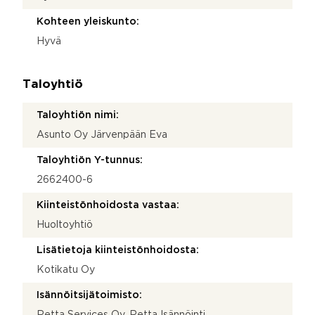
Kohteen yleiskunto:
Hyvä
Taloyhtiö
Taloyhtiön nimi:
Asunto Oy Järvenpään Eva
Taloyhtiön Y-tunnus:
2662400-6
Kiinteistönhoidosta vastaa:
Huoltoyhtiö
Lisätietoja kiinteistönhoidosta:
Kotikatu Oy
Isännöitsijätoimisto:
Retta Services Oy, Retta Isännöinti