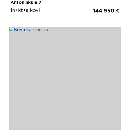
Antoninkuja 7
1h+kt+alkovi
144 950 €