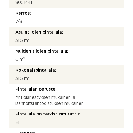
80514411
Kerros:
7/8
Asuintilojen pinta-ala:
2
31,5 m
Muiden tilojen pinta-ala:
2
0 m
Kokonaispinta-ala:
2
31,5 m
Pinta-alan peruste:
Yhtiöjärjestyksen mukainen ja
isännöitsijäntodistuksen mukainen
Pinta-ala on tarkistusmitattu:
Ei