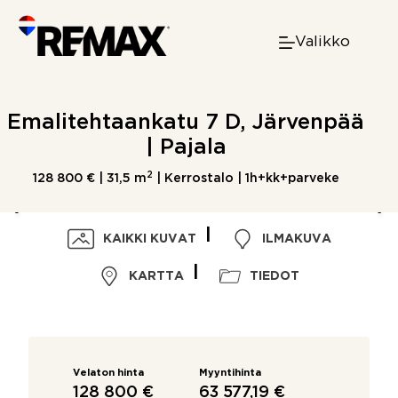
Skip
to
Valikko
content
Emalitehtaankatu 7 D, Järvenpää
| Pajala
2
128 800 € |
31,5 m
| Kerrostalo | 1h+kk+parveke
KAIKKI KUVAT
ILMAKUVA
KARTTA
TIEDOT
Velaton hinta
Myyntihinta
128 800 €
63 577,19 €