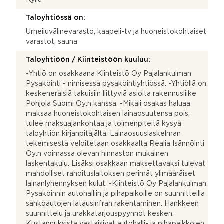
Taloyhtiössä on:
Urheiluvälinevarasto, kaapeli-tv ja huoneistokohtaiset
varastot, sauna
Taloyhtiöön / Kiinteistöön kuuluu:
-Yhtiö on osakkaana Kiinteistö Oy Pajalankulman
Pysäköinti - nimisessä pysäköintiyhtiössä. -Yhtiöllä on
keskeneräisiä takuisiin liittyviä asioita rakennusliike
Pohjola Suomi Oy:n kanssa. -Mikäli osakas haluaa
maksaa huoneistokohtaisen lainaosuutensa pois,
tulee maksuajankohtaa ja toimenpiteitä kysyä
taloyhtiön kirjanpitäjältä. Lainaosuuslaskelman
tekemisestä veloitetaan osakkaalta Realia Isännöinti
Oy:n voimassa olevan hinnaston mukainen
laskentakulu. Lisäksi osakkaan maksettavaksi tulevat
mahdolliset rahoituslaitoksen perimät ylimääräiset
lainanlyhennyksen kulut. -Kiinteistö Oy Pajalankulman
Pysäköinnin autohalliin ja pihapaikoille on suunnitteilla
sähköautojen latausinfran rakentaminen. Hankkeen
suunnittelu ja urakkatarjouspyynnöt kesken.
Kustannuksista vastaisivat autohalli- ja pihapaikkojen