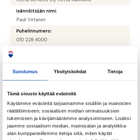
Isännöitsijän nimi:
Pauli Virtanen
Puhelinnumero:
010 228 4000
Katuosoite:
Valimotie 17-19
Suostumus
Yksityiskohdat
Tietoja
Postinumero:
00380
Postitoimipaikka:
Tämä sivusto käyttää evästeitä
Helsinki
Käytämme evästeitä tarjoamamme sisällön ja mainosten
räätälöimiseen, sosiaalisen median ominaisuuksien
Isännöitsijäntodistuksen päivämäärä:
tukemiseen ja kävijämäärämme analysoimiseen. Lisäksi
21.06.2022
jaamme sosiaalisen median, mainosalan ja analytiikka-
Valmistumisvuosi:
alan kumppaneillemme tietoja siitä, miten käytät
2017