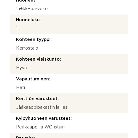
Huoneet:
1h+kk+parveke
Huoneluku:
1
Kohteen tyyppi:
Kerrostalo
Kohteen yleiskunto:
Hyvä
Vapautuminen:
Heti
Keittiön varusteet:
Jääkaappipakastin ja liesi
Kylpyhuoneen varusteet:
Peilikaappi ja WC-istuin