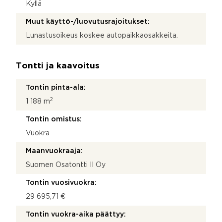
Kyllä
Muut käyttö-/luovutusrajoitukset:
Lunastusoikeus koskee autopaikkaosakkeita.
Tontti ja kaavoitus
Tontin pinta-ala:
2
1 188 m
Tontin omistus:
Vuokra
Maanvuokraaja:
Suomen Osatontti II Oy
Tontin vuosivuokra:
29 695,71 €
Tontin vuokra-aika päättyy: