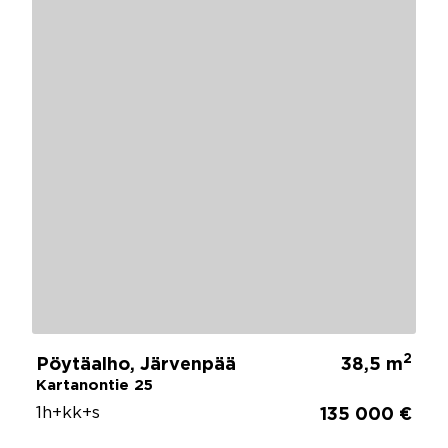
2
Pöytäalho, Järvenpää
38,5 m
Kartanontie 25
1h+kk+s
135 000 €