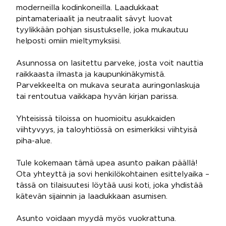
moderneilla kodinkoneilla. Laadukkaat
pintamateriaalit ja neutraalit sävyt luovat
tyylikkään pohjan sisustukselle, joka mukautuu
helposti omiin mieltymyksiisi.
Asunnossa on lasitettu parveke, josta voit nauttia
raikkaasta ilmasta ja kaupunkinäkymistä.
Parvekkeelta on mukava seurata auringonlaskuja
tai rentoutua vaikkapa hyvän kirjan parissa.
Yhteisissä tiloissa on huomioitu asukkaiden
viihtyvyys, ja taloyhtiössä on esimerkiksi viihtyisä
piha-alue.
Tule kokemaan tämä upea asunto paikan päällä!
Ota yhteyttä ja sovi henkilökohtainen esittelyaika –
tässä on tilaisuutesi löytää uusi koti, joka yhdistää
kätevän sijainnin ja laadukkaan asumisen.
Asunto voidaan myydä myös vuokrattuna.