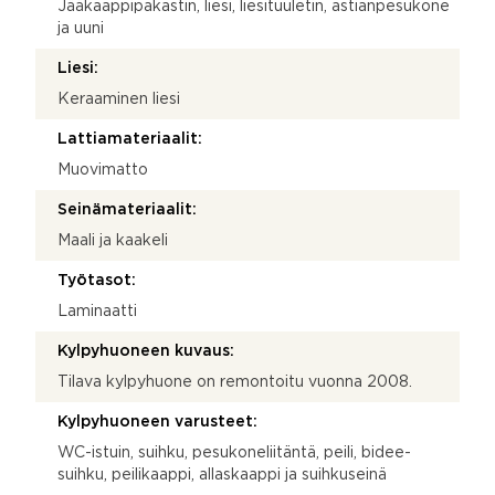
Jääkaappipakastin, liesi, liesituuletin, astianpesukone
ja uuni
Liesi:
Keraaminen liesi
Lattiamateriaalit:
Muovimatto
Seinämateriaalit:
Maali ja kaakeli
Työtasot:
Laminaatti
Kylpyhuoneen kuvaus:
Tilava kylpyhuone on remontoitu vuonna 2008.
Kylpyhuoneen varusteet:
WC-istuin, suihku, pesukoneliitäntä, peili, bidee-
suihku, peilikaappi, allaskaappi ja suihkuseinä