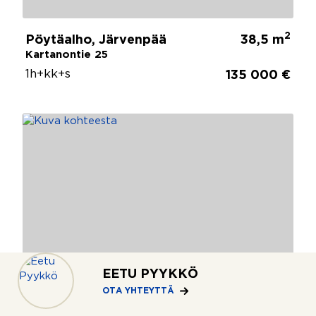
2
Pöytäalho, Järvenpää
38,5 m
Kartanontie 25
1h+kk+s
135 000 €
EETU PYYKKÖ
OTA YHTEYTTÄ