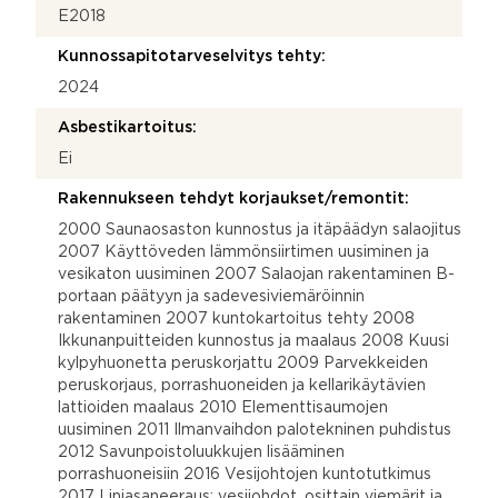
E2018
Kunnossapitotarveselvitys tehty:
2024
Asbestikartoitus:
Ei
Rakennukseen tehdyt korjaukset/remontit:
2000 Saunaosaston kunnostus ja itäpäädyn salaojitus
2007 Käyttöveden lämmönsiirtimen uusiminen ja
vesikaton uusiminen 2007 Salaojan rakentaminen B-
portaan päätyyn ja sadevesiviemäröinnin
rakentaminen 2007 kuntokartoitus tehty 2008
Ikkunanpuitteiden kunnostus ja maalaus 2008 Kuusi
kylpyhuonetta peruskorjattu 2009 Parvekkeiden
peruskorjaus, porrashuoneiden ja kellarikäytävien
lattioiden maalaus 2010 Elementtisaumojen
uusiminen 2011 Ilmanvaihdon palotekninen puhdistus
2012 Savunpoistoluukkujen lisääminen
porrashuoneisiin 2016 Vesijohtojen kuntotutkimus
2017 Linjasaneeraus: vesijohdot, osittain viemärit ja