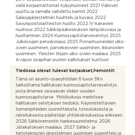
vielä korjaamattomat kylpyhuoneet 2021 Väliovet
uusittu ja samalla vaihdettu karmit 2022
Salaojajärjestelmän huuhtelu ja kuvaus 2022
Savunpoistolaitteiston huolto 2022 IV-kanavien
nuohous 2022 Sähköpääkeskuksen lämpökuvaus ja
huoltaminen 2024 Kunnossapitotarveselvitys 2025
Julkisivujen peruskorjaus 2025 Porrashuoneiden ulko-
ovien uusiminen, parvekeovien uusiminen, ikkunoiden
uusiminen. Yleisten tilojen ulko-ovien maalaus 2025
A-rapun sisäpihan puolen kallistukset kuntoon
Tiedossa olevat tulevat korjaukset/remontit:
Tämä on asunto-osaeyhtiölain 6 luvun 3§:n
tarkoittama hallituksen kunnossapitotarveselvitys,
josta ilmenee seuraavan viiden vuoden
kunnossapitotarve. Yhtiökokous merkitsee
hallituksen selvityksen tiedoksi. Käynnistettävien
toimenpiteiden suunnittelusta, toteutuksesta ja
rahoituksesta päätetään yhtiökokouksessa erikseen.
2026 Sähköremontin hankesuunnitelma. 2026
Jätekatoksen maalaus. 2027 Sähkö- ja
tietoteknisten järjestelmien uusimisen suunnittelu ja