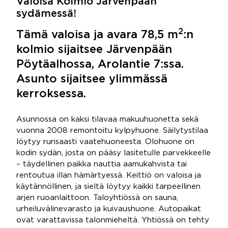
Valoisa Kolmio Järvenpään
sydämessä!
2
Tämä valoisa ja avara 78,5 m
:n
kolmio sijaitsee Järvenpään
Pöytäalhossa, Arolantie 7:ssa.
Asunto sijaitsee ylimmässä
kerroksessa.
Asunnossa on kaksi tilavaa makuuhuonetta sekä
vuonna 2008 remontoitu kylpyhuone. Säilytystilaa
löytyy runsaasti vaatehuoneesta. Olohuone on
kodin sydän, josta on pääsy lasitetulle parvekkeelle
– täydellinen paikka nauttia aamukahvista tai
rentoutua illan hämärtyessä. Keittiö on valoisa ja
käytännöllinen, ja sieltä löytyy kaikki tarpeellinen
arjen ruoanlaittoon. Taloyhtiössä on sauna,
urheiluvälinevarasto ja kuivaushuone. Autopaikat
ovat varattavissa talonmieheltä. Yhtiössä on tehty