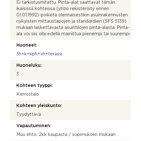
Ei tarkistusmitattu. Pinta-alat saattavat tämän
ikäisissä kohteissa (yhtiö rekisteröity ennen
01.01.1992) poiketa olennaisestikin asuinrakennusten
nykyisten mittaustapojen ja standardien (SFS 5139)
mukaan laskettavasta asuintilojen pinta-alasta. Pinta-
ala voi siis olla edellä mainittua pienempi tai suurempi.
Huoneet:
3h+k+kph+vh+terassi
Huoneluku:
3
Kohteen tyyppi:
Kerrostalo
Kohteen yleiskunto:
Tyydyttävä
Vapautuminen:
Muu ehto: 2kk kaupasta / sopimuksen mukaan