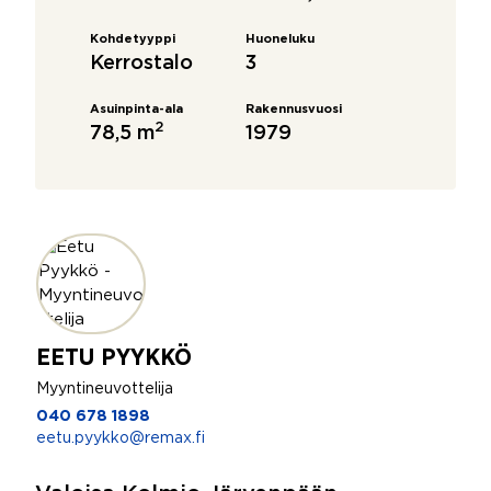
Kohdetyyppi
Huoneluku
Kerrostalo
3
Asuinpinta-ala
Rakennusvuosi
2
78,5 m
1979
EETU PYYKKÖ
Myyntineuvottelija
040 678 1898
eetu.pyykko@remax.fi