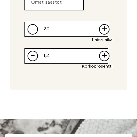
–
+
Laina-aika
–
+
Korkoprosentti