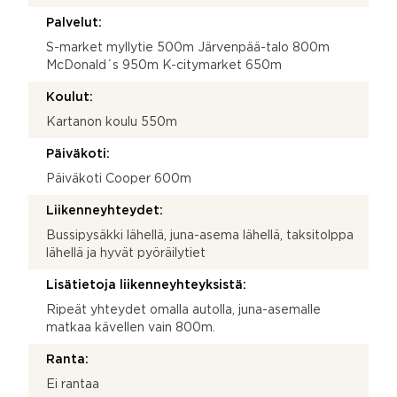
Palvelut:
S-market myllytie 500m Järvenpää-talo 800m
McDonald´s 950m K-citymarket 650m
Koulut:
Kartanon koulu 550m
Päiväkoti:
Päiväkoti Cooper 600m
Liikenneyhteydet:
Bussipysäkki lähellä, juna-asema lähellä, taksitolppa
lähellä ja hyvät pyöräilytiet
Lisätietoja liikenneyhteyksistä:
Ripeät yhteydet omalla autolla, juna-asemalle
matkaa kävellen vain 800m.
Ranta:
Ei rantaa