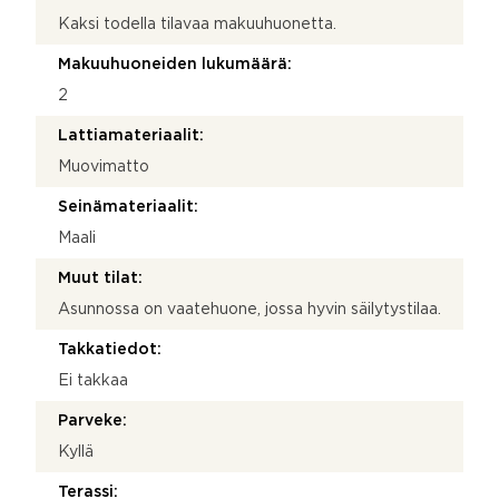
Kaksi todella tilavaa makuuhuonetta.
Makuuhuoneiden lukumäärä:
2
Lattiamateriaalit:
Muovimatto
Seinämateriaalit:
Maali
Muut tilat:
Asunnossa on vaatehuone, jossa hyvin säilytystilaa.
Takkatiedot:
Ei takkaa
Parveke:
Kyllä
Terassi: