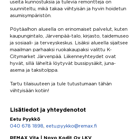
useita kunnostuksia ja tulevia remontteja on
suunniteltu, mikä takaa viihtyisän ja hyvin hoidetun
asumisympäristön.
Pöytäalhon alueella on erinomaiset palvelut, kuten
kaupungintalo, Järvenpää-talo, kirjasto, taidemuseo
ja sosiaali- ja terveyskeskus. Lisäksi alueella sijaitsee
maailman parhaaksi ruokakaupaksi valittu K-
Citymarket Järvenpää. Liikenneyhteydet ovat
hyvät, sillä läheltä löytyvät bussipysäkit, juna-
asema ja taksitolppa.
Tartu tilaisuuteen ja tule tutustumaan tähän
viihtyisään kotiin!
Lisätiedot ja yhteydenotot
Eetu Pyykkö
040 678 1898
,
eetu.pyykko@remax.fi
REMAX Vita | Novo Kodit Oy LKV