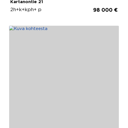
Kartanontie 21
2h+k+kph+ p
98 000 €