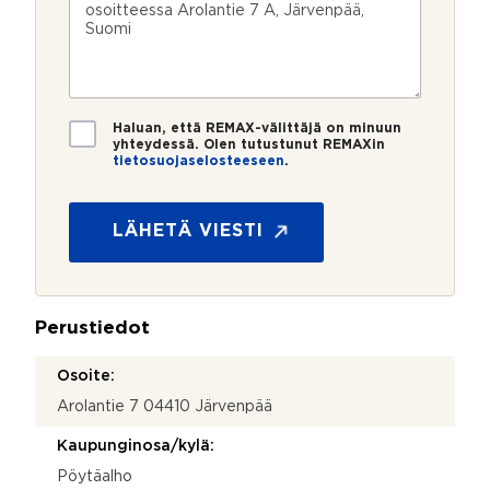
u
p
e
e
m
o
e
s
e
s
?
t
r
t
i
o
i
*
*
T
Haluan, että REMAX-välittäjä on minuun
i
yhteydessä. Olen tutustunut REMAXin
tietosuojaselosteeseen
.
e
t
o
s
LÄHETÄ VIESTI
u
o
j
a
Perustiedot
*
Osoite:
Arolantie 7 04410 Järvenpää
Kaupunginosa/kylä:
Pöytäalho