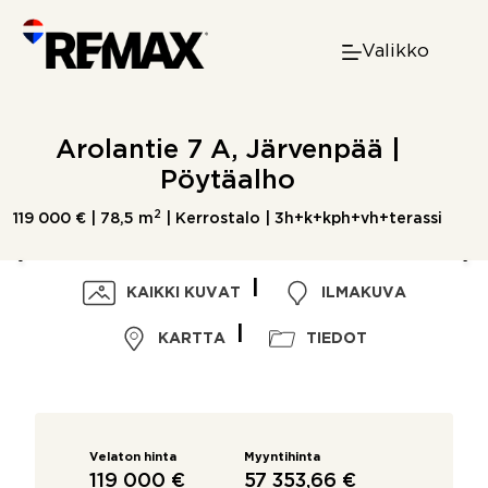
Skip
to
Valikko
content
Arolantie 7 A, Järvenpää |
Pöytäalho
2
119 000 € |
78,5 m
| Kerrostalo | 3h+k+kph+vh+terassi
KAIKKI KUVAT
ILMAKUVA
KARTTA
TIEDOT
Velaton hinta
Myyntihinta
119 000 €
57 353,66 €