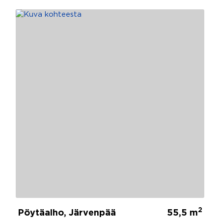
2
Pöytäalho, Järvenpää
55,5 m