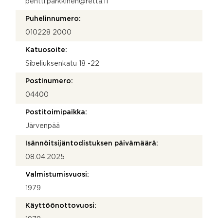
pentti.parkkinen@retta.fi
Puhelinnumero:
010228 2000
Katuosoite:
Sibeliuksenkatu 18 -22
Postinumero:
04400
Postitoimipaikka:
Järvenpää
Isännöitsijäntodistuksen päivämäärä:
08.04.2025
Valmistumisvuosi:
1979
Käyttöönottovuosi: