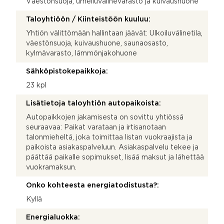
Väestönsuoja, urheiluvälinevarasto ja kuivaushuone
Taloyhtiöön / Kiinteistöön kuuluu:
Yhtiön välittömään hallintaan jäävät: Ulkoiluvälinetila,
väestönsuoja, kuivaushuone, saunaosasto,
kylmävarasto, lämmönjakohuone
Sähköpistokepaikkoja:
23 kpl
Lisätietoja taloyhtiön autopaikoista:
Autopaikkojen jakamisesta on sovittu yhtiössä
seuraavaa: Paikat varataan ja irtisanotaan
talonmieheltä, joka toimittaa listan vuokraajista ja
paikoista asiakaspalveluun. Asiakaspalvelu tekee ja
päättää paikalle sopimukset, lisää maksut ja lähettää
vuokramaksun.
Onko kohteesta energiatodistusta?:
Kyllä
Energialuokka: