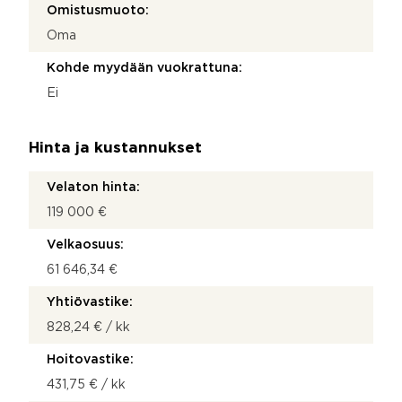
Omistusmuoto:
Oma
Kohde myydään vuokrattuna:
Ei
Hinta ja kustannukset
Velaton hinta:
119 000 €
Velkaosuus:
61 646,34 €
Yhtiövastike:
828,24 € / kk
Hoitovastike:
431,75 € / kk