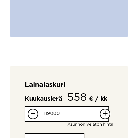
Lainalaskuri
558
Kuukausierä
€ / kk
–
+
Asunnon velaton hinta