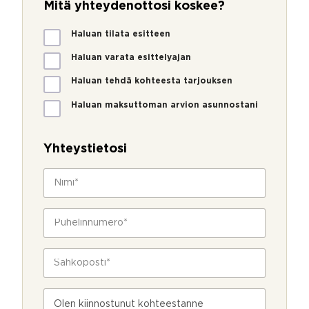
Mitä yhteydenottosi koskee?
M
Haluan tilata esitteen
i
t
Haluan varata esittelyajan
ä
Haluan tehdä kohteesta tarjouksen
y
h
Haluan maksuttoman arvion asunnostani
t
e
y
Yhteystietosi
d
e
N
n
i
o
m
t
i
P
t
*
u
o
h
s
e
S
i
l
ä
k
i
h
o
n
k
s
V
n
ö
k
i