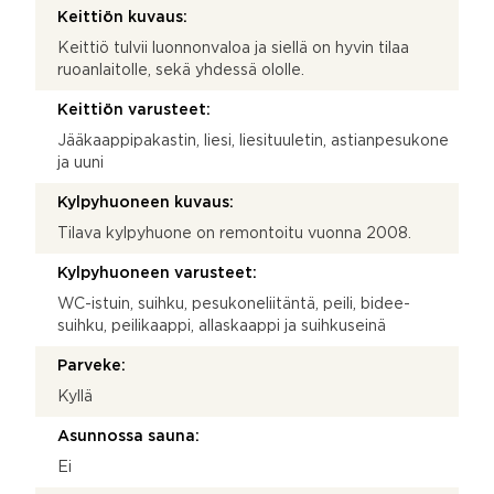
Keittiön kuvaus:
Keittiö tulvii luonnonvaloa ja siellä on hyvin tilaa
ruoanlaitolle, sekä yhdessä ololle.
Keittiön varusteet:
Jääkaappipakastin, liesi, liesituuletin, astianpesukone
ja uuni
Kylpyhuoneen kuvaus:
Tilava kylpyhuone on remontoitu vuonna 2008.
Kylpyhuoneen varusteet:
WC-istuin, suihku, pesukoneliitäntä, peili, bidee-
suihku, peilikaappi, allaskaappi ja suihkuseinä
Parveke:
Kyllä
Asunnossa sauna:
Ei