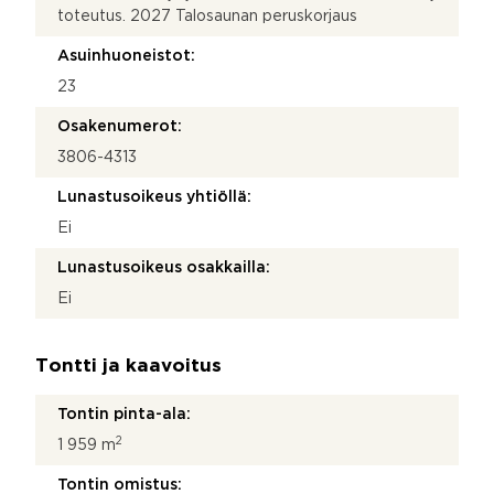
toteutus. 2027 Talosaunan peruskorjaus
Asuinhuoneistot:
23
Osakenumerot:
3806-4313
Lunastusoikeus yhtiöllä:
Ei
Lunastusoikeus osakkailla:
Ei
Tontti ja kaavoitus
Tontin pinta-ala:
2
1 959 m
Tontin omistus: