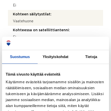
Ei
Kohteen säilytystilat:
Vaatehuone
Kohteessa on satelliittiantenni:
Ei
Taloyhtiössä on antenni:
Kyllä
Suostumus
Yksityiskohdat
Tietoja
Kohteen yleiskunto:
Tyydyttävä
Tämä sivusto käyttää evästeitä
Käytämme evästeitä tarjoamamme sisällön ja mainosten
Taloyhtiö
räätälöimiseen, sosiaalisen median ominaisuuksien
tukemiseen ja kävijämäärämme analysoimiseen. Lisäksi
Taloyhtiön nimi:
jaamme sosiaalisen median, mainosalan ja analytiikka-
Asunto OY Arolan-Salpa
alan kumppaneillemme tietoja siitä, miten käytät
Taloyhtiön Y-tunnus: