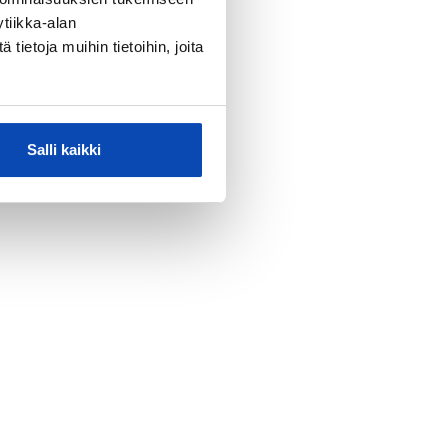
tiikka-alan
ietoja muihin tietoihin, joita
Salli kaikki