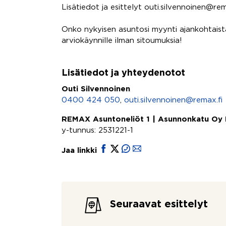
Lisätiedot ja esittelyt outi.silvennoinen@r
Onko nykyisen asuntosi myynti ajankohtaista
arviokäynnille ilman sitoumuksia!
Lisätiedot ja yhteydenotot
Outi Silvennoinen
0400 424 050
,
outi.silvennoinen@remax.fi
REMAX Asuntoneliöt 1 | Asunnonkatu Oy
y-tunnus: 2531221-1
Jaa linkki
Seuraavat esittelyt