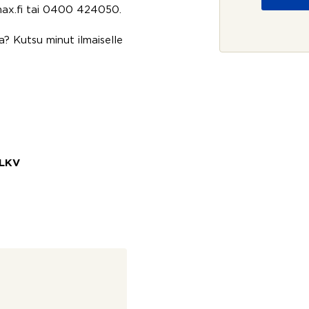
o
y
emax.fi tai 0400 424050.
j
d
a
e
? Kutsu minut ilmaiselle
*
n
o
t
t
o
s
i
 LKV