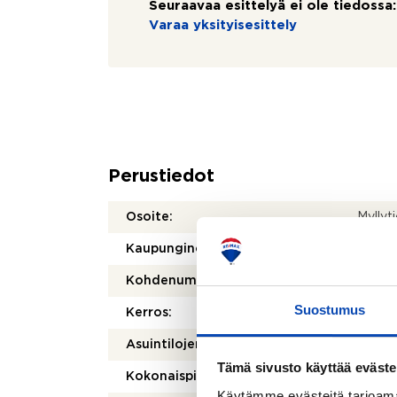
Seuraavaa esittelyä ei ole tiedossa:
Varaa yksityisesittely
Perustiedot
Osoite:
Myllyt
Kaupunginosa/kylä:
Pöytä
Kohdenumero:
80416
Suostumus
Kerros:
2/5
2
Asuintilojen pinta-ala:
60 m
Tämä sivusto käyttää eväste
2
Kokonaispinta-ala:
60 m
Käytämme evästeitä tarjoama