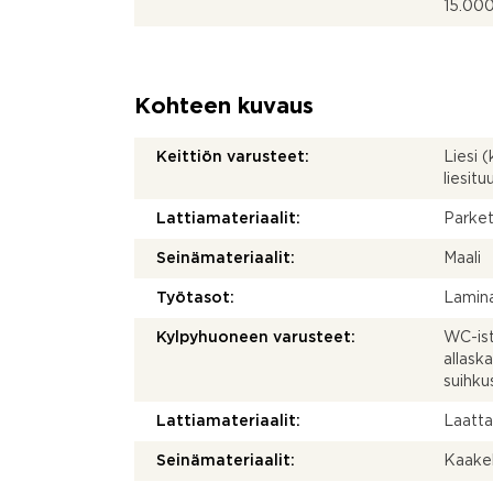
15.000
Kohteen kuvaus
Keittiön varusteet:
Liesi (
liesit
Lattiamateriaalit:
Parket
Seinämateriaalit:
Maali
Työtasot:
Lamina
Kylpyhuoneen varusteet:
WC-ist
allask
suihku
Lattiamateriaalit:
Laatt
Seinämateriaalit:
Kaakel