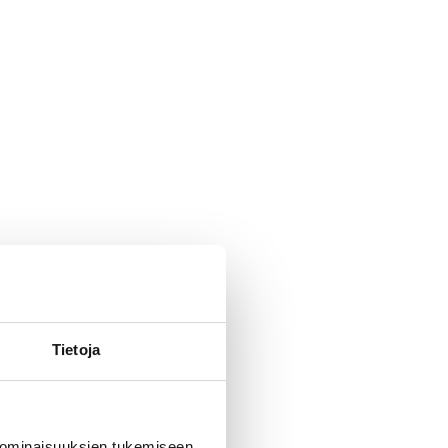
Tietoja
 ominaisuuksien tukemiseen