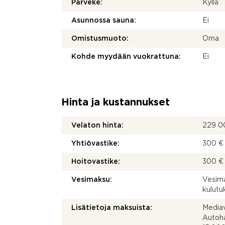
Parveke:
Kyllä
Asunnossa sauna:
Ei
Omistusmuoto:
Oma
Kohde myydään vuokrattuna:
Ei
Hinta ja kustannukset
Velaton hinta:
229 0
Yhtiövastike:
300 € 
Hoitovastike:
300 € 
Vesimaksu:
Vesima
kulut
Lisätietoja maksuista:
Mediav
Autoha