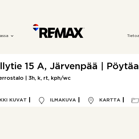
assa
Tieto
llytie 15 A, Järvenpää | Pöytäa
rrostalo | 3h, k, rt, kph/wc
KKI KUVAT
ILMAKUVA
KARTTA
Kohdetyyppi