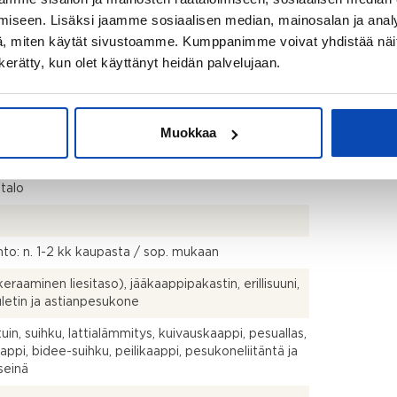
ärjestyksen mukainen
iseen. Lisäksi jaamme sosiaalisen median, mainosalan ja analy
, miten käytät sivustoamme. Kumppanimme voivat yhdistää näitä t
n kerätty, kun olet käyttänyt heidän palvelujaan.
istusmitattu. Pinta-ala voi siis olla edellä mainittua
pi tai suurempi.
rt, kph/wc
Muokkaa
talo
to: n. 1-2 kk kaupasta / sop. mukaan
keraaminen liesitaso), jääkaappipakastin, erillisuuni,
uuletin ja astianpesukone
uin, suihku, lattialämmitys, kuivauskaappi, pesuallas,
aappi, bidee-suihku, peilikaappi, pesukoneliitäntä ja
seinä