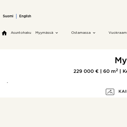
Skip
to
content
Suomi
English
Asuntohaku
Myymässä
Ostamassa
Vuokraam
My
2
229 000 € |
60 m
| Ke
KAI
Velaton hinta
Myyntihinta