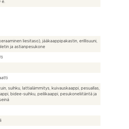
 e.
keraaminen liesitaso), jääkaappipakastin, erillisuuni,
uuletin ja astianpesukone
ti
atti
uin, suihku, lattialämmitys, kuivauskaappi, pesuallas,
aappi, bidee-suihku, peilikaappi, pesukoneliitäntä ja
seinä
a
i