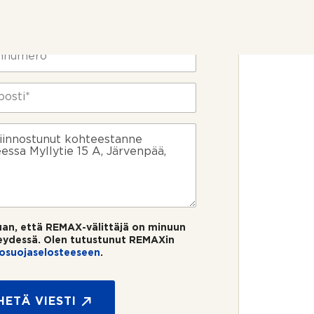
uan, että REMAX-välittäjä on minuun
eydessä. Olen tutustunut REMAXin
tosuojaselosteeseen
.
HETÄ VIESTI