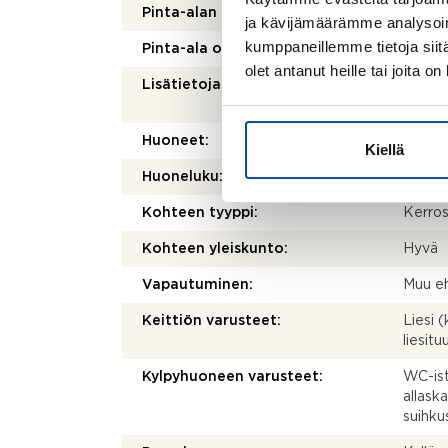
Pinta-alan peruste:
Yhtiöj
ja kävijämäärämme analysoim
kumppaneillemme tietoja siitä
Pinta-ala on tarkistusmitattu:
Ei
olet antanut heille tai joita o
Lisätietoja pinta-alasta:
Ei tark
pienem
Huoneet:
3h, k, 
Kiellä
Huoneluku:
3
Kohteen tyyppi:
Kerros
Kohteen yleiskunto:
Hyvä
Vapautuminen:
Muu eh
Keittiön varusteet:
Liesi (
liesit
Kylpyhuoneen varusteet:
WC-ist
allask
suihku