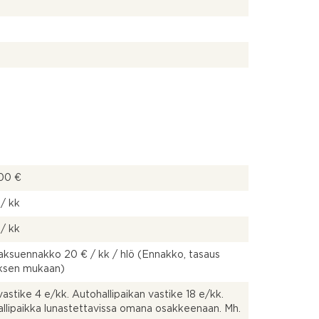
00 €
/ kk
/ kk
ksuennakko 20 € / kk / hlö (Ennakko, tasaus
uksen mukaan)
astike 4 e/kk. Autohallipaikan vastike 18 e/kk.
llipaikka lunastettavissa omana osakkeenaan. Mh.