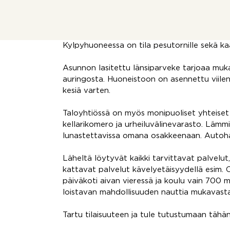
Toisessa kerroksessa sijaitsevassa päätyas
parkettilattiat ja maalatut seinät, jotka luov
Vaaleasävyinen keittiö, ruokailutila ja oloh
valoisaa tilaa. Molemmat makuuhuoneet on v
Kylpyhuoneessa on tila pesutornille sekä kaa
Asunnon lasitettu länsiparveke tarjoaa muk
auringosta. Huoneistoon on asennettu viil
kesiä varten.
Taloyhtiössä on myös monipuoliset yhteiset 
kellarikomero ja urheiluvälinevarasto. Lämm
lunastettavissa omana osakkeenaan. Autohall
Läheltä löytyvät kaikki tarvittavat palvelu
kattavat palvelut kävelyetäisyydellä esim. 
päiväkoti aivan vieressä ja koulu vain 700 
loistavan mahdollisuuden nauttia mukavasta
Tartu tilaisuuteen ja tule tutustumaan tähän