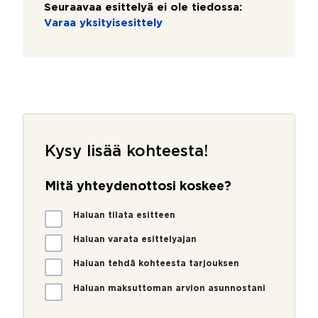
Seuraavaa esittelyä ei ole tiedossa:
Varaa yksityisesittely
Kysy lisää kohteesta!
Mitä yhteydenottosi koskee?
M
Haluan tilata esitteen
i
t
Haluan varata esittelyajan
ä
Haluan tehdä kohteesta tarjouksen
y
h
Haluan maksuttoman arvion asunnostani
t
V
e
i