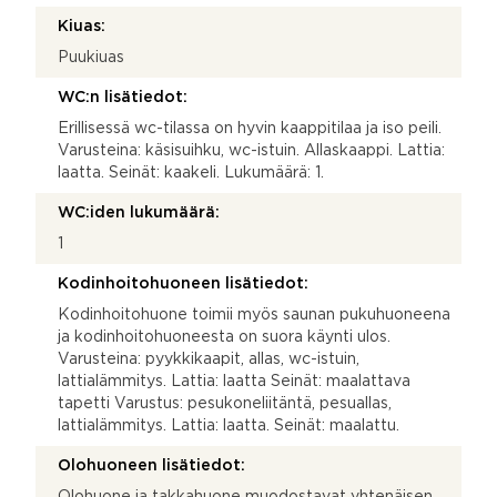
Kiuas:
Puukiuas
WC:n lisätiedot:
Erillisessä wc-tilassa on hyvin kaappitilaa ja iso peili.
Varusteina: käsisuihku, wc-istuin. Allaskaappi. Lattia:
laatta. Seinät: kaakeli. Lukumäärä: 1.
WC:iden lukumäärä:
1
Kodinhoitohuoneen lisätiedot:
Kodinhoitohuone toimii myös saunan pukuhuoneena
ja kodinhoitohuoneesta on suora käynti ulos.
Varusteina: pyykkikaapit, allas, wc-istuin,
lattialämmitys. Lattia: laatta Seinät: maalattava
tapetti Varustus: pesukoneliitäntä, pesuallas,
lattialämmitys. Lattia: laatta. Seinät: maalattu.
Olohuoneen lisätiedot:
Olohuone ja takkahuone muodostavat yhtenäisen,