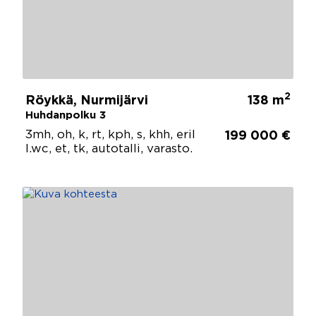
2
Röykkä, Nurmijärvi
138 m
Huhdanpolku 3
3mh, oh, k, rt, kph, s, khh, eril
199 000 €
l.wc, et, tk, autotalli, varasto.