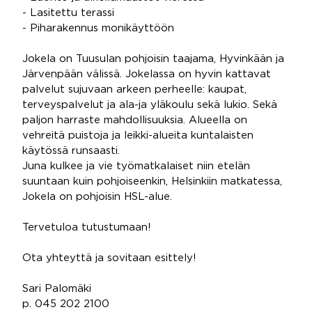
- Lasitettu terassi
- Piharakennus monikäyttöön
Jokela on Tuusulan pohjoisin taajama, Hyvinkään ja
Järvenpään välissä. Jokelassa on hyvin kattavat
palvelut sujuvaan arkeen perheelle: kaupat,
terveyspalvelut ja ala-ja yläkoulu sekä lukio. Sekä
paljon harraste mahdollisuuksia. Alueella on
vehreitä puistoja ja leikki-alueita kuntalaisten
käytössä runsaasti.
Juna kulkee ja vie työmatkalaiset niin etelän
suuntaan kuin pohjoiseenkin, Helsinkiin matkatessa,
Jokela on pohjoisin HSL-alue.
Tervetuloa tutustumaan!
Ota yhteyttä ja sovitaan esittely!
Sari Palomäki
p. 045 202 2100