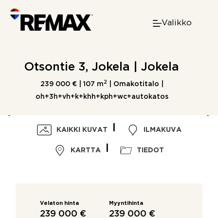
Skip
to
Valikko
content
Otsontie 3, Jokela | Jokela
2
239 000 € |
107 m
| Omakotitalo |
oh+3h+vh+k+khh+kph+wc+autokatos
KAIKKI KUVAT
ILMAKUVA
KARTTA
TIEDOT
Velaton hinta
Myyntihinta
239 000 €
239 000 €