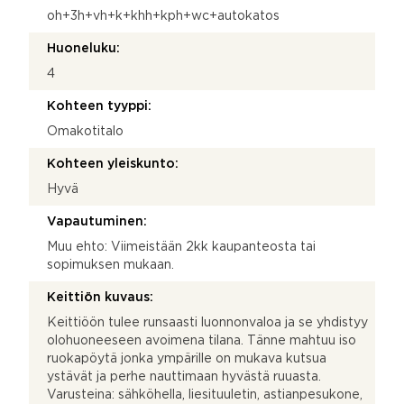
oh+3h+vh+k+khh+kph+wc+autokatos
Huoneluku:
4
Kohteen tyyppi:
Omakotitalo
Kohteen yleiskunto:
Hyvä
Vapautuminen:
Muu ehto: Viimeistään 2kk kaupanteosta tai
sopimuksen mukaan.
Keittiön kuvaus:
Keittiöön tulee runsaasti luonnonvaloa ja se yhdistyy
olohuoneeseen avoimena tilana. Tänne mahtuu iso
ruokapöytä jonka ympärille on mukava kutsua
ystävät ja perhe nauttimaan hyvästä ruuasta.
Varusteina: sähköhella, liesituuletin, astianpesukone,