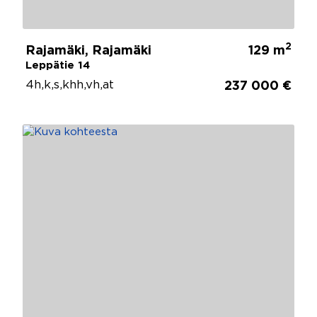
2
Rajamäki, Rajamäki
129 m
Leppätie 14
4h,k,s,khh,vh,at
237 000 €