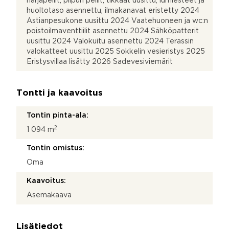
harjapellit, piipun pellit, tikkaat uusittu; lumiesteet ja
huoltotaso asennettu, ilmakanavat eristetty 2024
Astianpesukone uusittu 2024 Vaatehuoneen ja wc:n
poistoilmaventtiilit asennettu 2024 Sähköpatterit
uusittu 2024 Valokuitu asennettu 2024 Terassin
valokatteet uusittu 2025 Sokkelin vesieristys 2025
Eristysvillaa lisätty 2026 Sadevesiviemärit
Tontti ja kaavoitus
Tontin pinta-ala:
2
1 094 m
Tontin omistus:
Oma
Kaavoitus:
Asemakaava
Lisätiedot