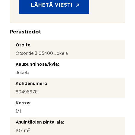
s
LÄHETÄ VIESTI
u
o
j
a
Perustiedot
*
Osoite:
Otsontie 3 05400 Jokela
Kaupunginosa/kylä:
Jokela
Kohdenumero:
80496678
Kerros:
1/1
Asuintilojen pinta-ala:
2
107 m