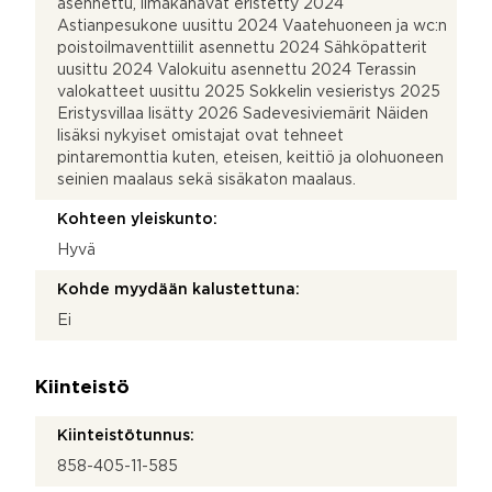
asennettu, ilmakanavat eristetty 2024
Astianpesukone uusittu 2024 Vaatehuoneen ja wc:n
poistoilmaventtiilit asennettu 2024 Sähköpatterit
uusittu 2024 Valokuitu asennettu 2024 Terassin
valokatteet uusittu 2025 Sokkelin vesieristys 2025
Eristysvillaa lisätty 2026 Sadevesiviemärit Näiden
lisäksi nykyiset omistajat ovat tehneet
pintaremonttia kuten, eteisen, keittiö ja olohuoneen
seinien maalaus sekä sisäkaton maalaus.
Kohteen yleiskunto:
Hyvä
Kohde myydään kalustettuna:
Ei
Kiinteistö
Kiinteistötunnus:
858-405-11-585