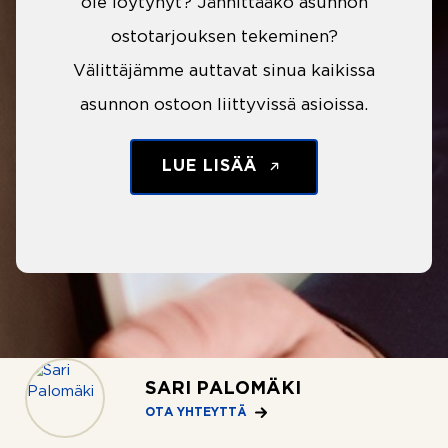
ole löytynyt? Jännittääkö asunnon
ostotarjouksen tekeminen?
Välittäjämme auttavat sinua kaikissa
asunnon ostoon liittyvissä asioissa.
LUE LISÄÄ
SARI PALOMÄKI
OTA YHTEYTTÄ