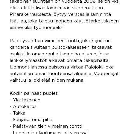
takapihan suuntaan on vuodelta 2008, se on yksi
oleskelutila lisää lämpimään vuodenaikaan.
Piharakennuksesta löytyy verstas ja lämmintä
lisätilaa, joka taipuu moneen käyttötarkoitukseen
esimerkiksi työhuoneeksi.
Päättyvän tien viimeinen tontti, joka rajoittuu
kahdelta sivultaan puisto-alueeseen, takaavat
asukkaille oman rauhallisen piha-alueen, jossa
lenkkeilymaastot alkavat omalta takapihalta,
luonnontilaisessa puistossa virtaa Palojoki, joka
antaa ihan oman luonteensa alueelle. Vuodenajat
vaihtuu ja joki elää niiden mukana.
Kodin parhaat puolet:
- Yksitasoinen
- Autokatos
- Takka
- Suojaisa oma piha
- Päättyvän tien viimeinen tontti
- Luonto ja ulkoilumaastot vieressä