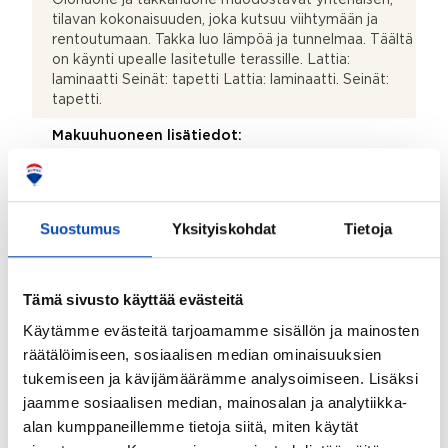
tilavan kokonaisuuden, joka kutsuu viihtymään ja
rentoutumaan. Takka luo lämpöä ja tunnelmaa. Täältä
on käynti upealle lasitetulle terassille. Lattia:
laminaatti Seinät: tapetti Lattia: laminaatti. Seinät:
tapetti.
Makuuhuoneen lisätiedot:
Makuuhuoneet ovat tilavia ja molemmissa on tilaa
säilytysratkaisuille. Lattia: laminaatti Seinät: tapetti
Lattia: laminaatti. Seinät: tapetti.
Suostumus
Yksityiskohdat
Tietoja
Makuuhuoneiden lukumäärä:
2
Tämä sivusto käyttää evästeitä
Muut tilat:
Käytämme evästeitä tarjoamamme sisällön ja mainosten
Työhuone jota moni kaipaa! Omassa rauhassa talon
päädyssä, työhuoneeksi suunniteltu tila, josta oma
räätälöimiseen, sosiaalisen median ominaisuuksien
uloskäynti, voit vaikka vastaanottaa asiakkaita
tukemiseen ja kävijämäärämme analysoimiseen. Lisäksi
kotona! Lattia: laminaatti Seinät: tapetti Eteinen
jaamme sosiaalisen median, mainosalan ja analytiikka-
Lattia: laminaatti Seinät: tapetti
alan kumppaneillemme tietoja siitä, miten käytät
Takkatiedot: