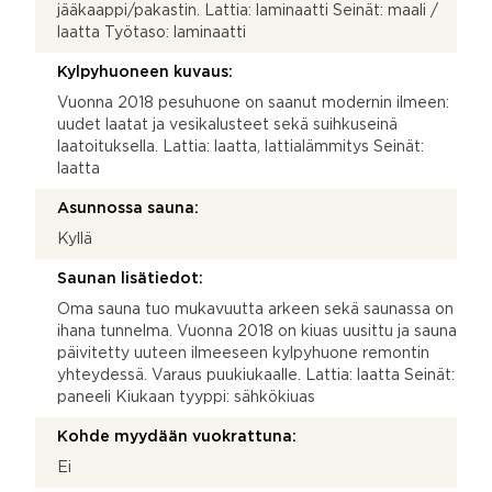
jääkaappi/pakastin. Lattia: laminaatti Seinät: maali /
laatta Työtaso: laminaatti
Kylpyhuoneen kuvaus:
Vuonna 2018 pesuhuone on saanut modernin ilmeen:
uudet laatat ja vesikalusteet sekä suihkuseinä
laatoituksella. Lattia: laatta, lattialämmitys Seinät:
laatta
Asunnossa sauna:
Kyllä
Saunan lisätiedot:
Oma sauna tuo mukavuutta arkeen sekä saunassa on
ihana tunnelma. Vuonna 2018 on kiuas uusittu ja sauna
päivitetty uuteen ilmeeseen kylpyhuone remontin
yhteydessä. Varaus puukiukaalle. Lattia: laatta Seinät:
paneeli Kiukaan tyyppi: sähkökiuas
Kohde myydään vuokrattuna:
Ei