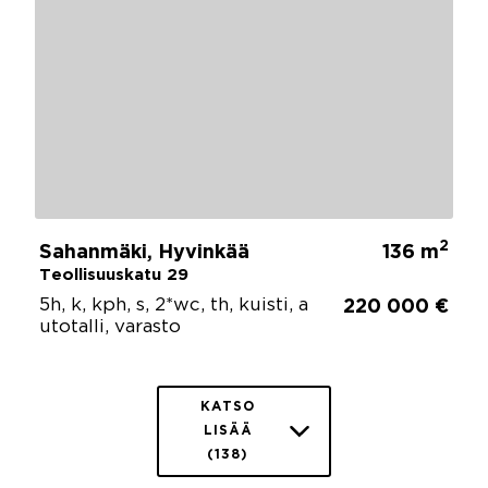
2
Sahanmäki, Hyvinkää
136 m
Teollisuuskatu 29
5h, k, kph, s, 2*wc, th, kuisti, a
220 000 €
utotalli, varasto
KATSO
LISÄÄ
(138)