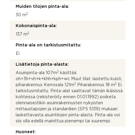
Muiden tilojen pinta-ala:
2
30 m
Kokonaispinta-ala:
2
137 m
Pinta-ala on tarkistusmitattu:
Ei
Lisätietoja pinta-alasta:
2
Asuinpinta-ala 107m
käsittää:
oh+3h+vh+k+khh+kph+wc Muut tilat: lasitettu kuisti,
2
2
piharakennus Kerrosala 121m
Piharakennus 18 m
Ei
tarkistusmitattu. Pinta-alat saattavat tämän ikäisissä
kohteissa (rekisteröity ennen 01.01.1992) poiketa
olennaisestikin asuinrakennusten nykyisten
mittaustapojen ja standardien (SFS 5139) mukaan
laskettavasta asuintilojen pinta-alasta. Pinta-ala voi
siis olla edellä mainittua pienempi tai suurempi.
Huoneet: