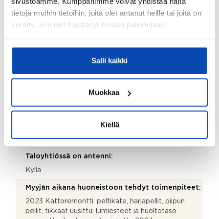
sivustoamme. Kumppanimme voivat yhdistää näitä
tietoja muihin tietoihin, joita olet antanut heille tai joita on
Takka
kerätty, kun olet käyttänyt heidän palvelujaan.
Terassi:
Kyllä
Salli kaikki
Lisätietoja terassista:
Lasitettu terassi, joka on todellinen kesäolohuone!
Muokkaa
Kohteen säilytystilat:
Vaatehuone, ulkovarasto ja kaapistot
Kiellä
Kohteessa on satelliittiantenni:
Ei
Taloyhtiössä on antenni:
Kyllä
Myyjän aikana huoneistoon tehdyt toimenpiteet:
2023 Kattoremontti: peltikate, harjapellit, piipun
pellit, tikkaat uusittu; lumiesteet ja huoltotaso