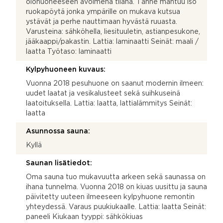
olohuoneeseen avoimena tilana. Tänne mahtuu iso
ruokapöytä jonka ympärille on mukava kutsua
ystävät ja perhe nauttimaan hyvästä ruuasta.
Varusteina: sähköhella, liesituuletin, astianpesukone,
jääkaappi/pakastin. Lattia: laminaatti Seinät: maali /
laatta Työtaso: laminaatti
Kylpyhuoneen kuvaus:
Vuonna 2018 pesuhuone on saanut modernin ilmeen:
uudet laatat ja vesikalusteet sekä suihkuseinä
laatoituksella. Lattia: laatta, lattialämmitys Seinät:
laatta
Asunnossa sauna:
Kyllä
Saunan lisätiedot:
Oma sauna tuo mukavuutta arkeen sekä saunassa on
ihana tunnelma. Vuonna 2018 on kiuas uusittu ja sauna
päivitetty uuteen ilmeeseen kylpyhuone remontin
yhteydessä. Varaus puukiukaalle. Lattia: laatta Seinät:
paneeli Kiukaan tyyppi: sähkökiuas