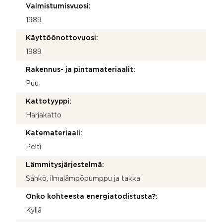
Valmistumisvuosi:
1989
Käyttöönottovuosi:
1989
Rakennus- ja pintamateriaalit:
Puu
Kattotyyppi:
Harjakatto
Katemateriaali:
Pelti
Lämmitysjärjestelmä:
Sähkö, ilmalämpöpumppu ja takka
Onko kohteesta energiatodistusta?:
Kyllä