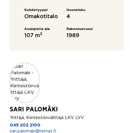
Kohdetyyppi
Huoneluku
Omakotitalo
4
Asuinpinta-ala
Rakennusvuosi
2
107 m
1989
SARI PALOMÄKI
Yrittäjä, Kiinteistönvälittäjä LKV, LVV
045 202 2100
sari.palomaki@remax.fi