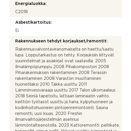
Energialuokka:
C2018
Asbestikartoitus:
Ei
Rakennukseen tehdyt korjaukset/remontit:
Rakennusvalvontaviranomaiselta on haettu/saatu
lupa. Lopputarkastus on tehty. Korjauksiin liittyvät
suunnitelmat ja asiakirjat ovat saatavilla. 2005
Ilmalämpöpumppu 2008 Pihakompostori 2008
Piharakennuksen rakentaminen 2008 Terassin
rakentaminen 2008 Varaston muuttaminen
huonetilaksi 2010 Takka uusittu 2011
Lämminvesivaraaja uusittu 2017 Talon ulkomaalaus
2018 Seiniä tapetoitu, lattiaan laminaatin vaihto,
keittiön työtasot uusittu ja hana, kylpyhuoneen ja
kodinhoitohuoneen pintojenremontointi. Sauna
remontti, uusi kiuas. 2020 Freshin
ilmanvaihtojärjestelmän asennus
lämmöntalteenotolla. 2023 Kattoremontti: peltikate,