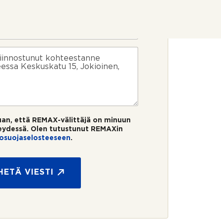
uan, että REMAX-välittäjä on minuun
eydessä. Olen tutustunut REMAXin
tosuojaselosteeseen
.
HETÄ VIESTI