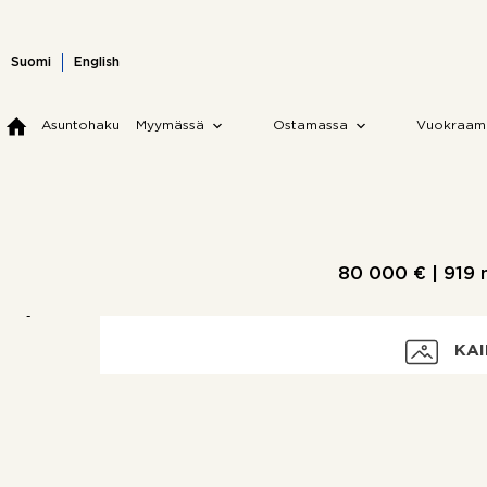
Skip
to
content
Suomi
English
Asuntohaku
Myymässä
Ostamassa
Vuokraam
80 000 € |
919 
KAI
Velaton hinta
Myyntihinta