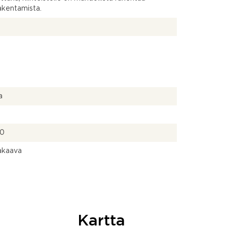
akentamista.
a
60
kaava
Kartta