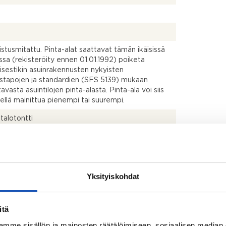
2
kistusmitattu. Pinta-alat saattavat tämän ikäisissä
ssa (rekisteröity ennen 01.01.1992) poiketa
isestikin asuinrakennusten nykyisten
stapojen ja standardien (SFS 5139) mukaan
avasta asuintilojen pinta-alasta. Pinta-ala voi siis
dellä mainittua pienempi tai suurempi.
talotontti
to: Kohde vuokrattu osittain, tyhjän tilan osalta
uu heti ostajan käyttöön.
Yksityiskohdat
itä
mme sisällön ja mainosten räätälöimiseen, sosiaalisen median