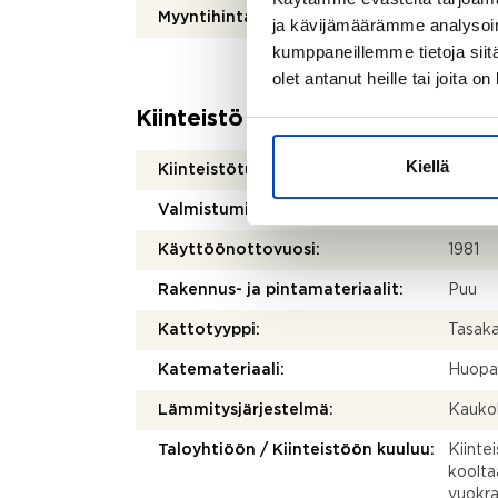
Myyntihinta:
80 00
ja kävijämäärämme analysoim
kumppaneillemme tietoja siitä
olet antanut heille tai joita o
Kiinteistö
Kiellä
Kiinteistötunnus:
169-40
Valmistumisvuosi:
1981
Käyttöönottovuosi:
1981
Rakennus- ja pintamateriaalit:
Puu
Kattotyyppi:
Tasak
Katemateriaali:
Huop
Lämmitysjärjestelmä:
Kauko
Taloyhtiöön / Kiinteistöön kuuluu:
Kiintei
koolta
vuokra