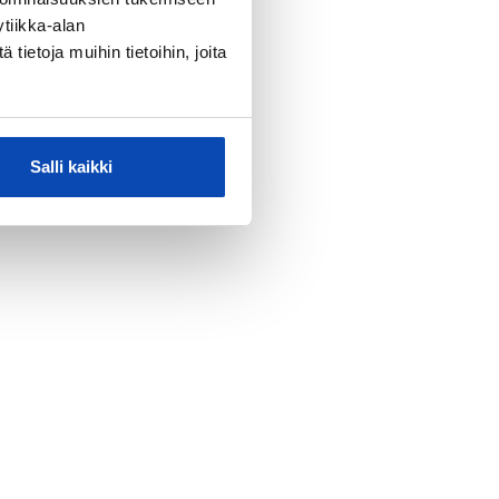
tiikka-alan
ietoja muihin tietoihin, joita
Salli kaikki