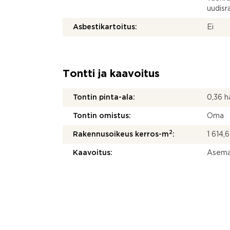
uudisr
Asbestikartoitus:
Ei
Tontti ja kaavoitus
Tontin pinta-ala:
0,36 h
Tontin omistus:
Oma
2
Rakennusoikeus kerros-m
:
1 614,
Kaavoitus:
Asema