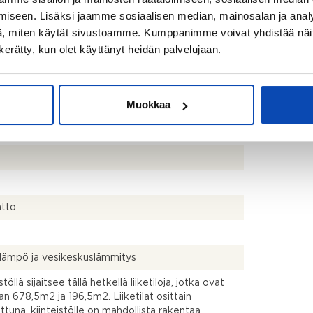
0 €
iseen. Lisäksi jaamme sosiaalisen median, mainosalan ja analy
, miten käytät sivustoamme. Kumppanimme voivat yhdistää näitä t
n kerätty, kun olet käyttänyt heidän palvelujaan.
Muokkaa
8-1-305 (määräala), 169-408-1-14
atto
a
lämpö ja vesikeskuslämmitys
stöllä sijaitsee tällä hetkellä liiketiloja, jotka ovat
an 678,5m2 ja 196,5m2. Liiketilat osittain
ttuna, kiinteistölle on mahdollista rakentaa