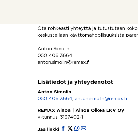
monimuotoisen liiketoiminnan harjoittamisen t
mahdollista purkaa. Kiinteistön voi jatkojalo
liiketilakokonaisuutena.
Ota rohkeasti yhteyttä ja tutustutaan koko
keskustellaan käyttömahdollisuuksista pare
Anton Simolin
050 406 3664
anton.simolin@remax.fi
Lisätiedot ja yhteydenotot
Anton Simolin
050 406 3664
,
anton.simolin@remax.fi
REMAX Ainoa | Ainoa Oikea LKV Oy
y-tunnus: 3137402-1
Jaa linkki