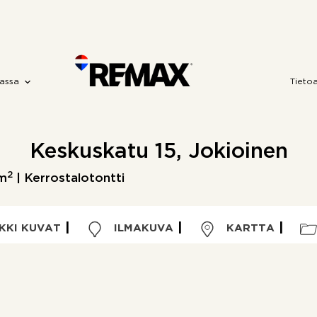
assa
Tieto
Keskuskatu 15, Jokioinen
2
m
| Kerrostalotontti
KKI KUVAT
ILMAKUVA
KARTTA
Kohdetyyppi