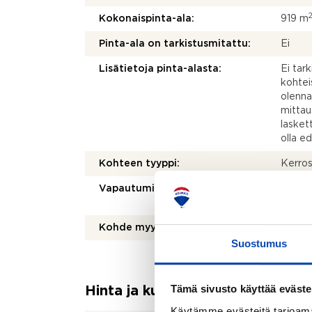
Kokonaispinta-ala:
919 m
Pinta-ala on tarkistusmitattu:
Ei
Lisätietoja pinta-alasta:
Ei tar
kohtei
olenna
mittau
laskett
olla e
Kohteen tyyppi:
Kerros
Vapautuminen:
Muu eh
vapaut
Kohde myydään vuokrattuna:
Kyllä
Suostumus
Tämä sivusto käyttää eväste
Hinta ja kustannukset
Käytämme evästeitä tarjoama