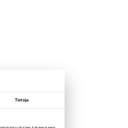
Tietoja
 ominaisuuksien tukemiseen