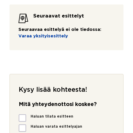
Seuraavat esittelyt
Seuraavaa esittelyä ei ole tiedossa:
Varaa yksityisesittely
Kysy lisää kohteesta!
Mitä yhteydenottosi koskee?
M
Haluan tilata esitteen
i
t
Haluan varata esittelyajan
ä