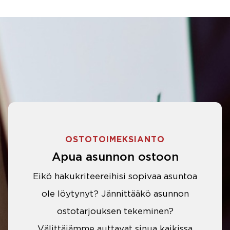
OSTOTOIMEKSIANTO
Apua asunnon ostoon
Eikö hakukriteereihisi sopivaa asuntoa
ole löytynyt? Jännittääkö asunnon
ostotarjouksen tekeminen?
Välittäjämme auttavat sinua kaikissa