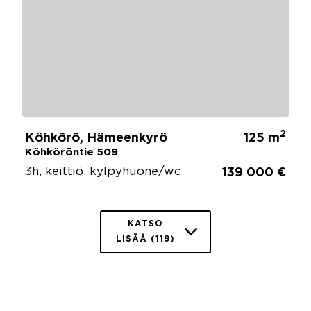
2
Köhkörö, Hämeenkyrö
125 m
Köhköröntie 509
3h, keittiö, kylpyhuone/wc
139 000 €
KATSO
LISÄÄ (119)