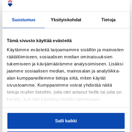
maalaus - 2020 Kattoremontti aluskatteineen, 2020
16 kpl aurinkopaneeleita + invertteri ja akusto, 2024
Ilmalämpöpumppu Mitsubishi, 2024 Uusi tiskikone.
Suostumus
Yksityiskohdat
Tietoja
Kohteen yleiskunto:
Hyvä
Tämä sivusto käyttää evästeitä
Kohde myydään kalustettuna:
Käytämme evästeitä tarjoamamme sisällön ja mainosten
Ei
räätälöimiseen, sosiaalisen median ominaisuuksien
tukemiseen ja kävijämäärämme analysoimiseen. Lisäksi
Kiinteistö
jaamme sosiaalisen median, mainosalan ja analytiikka-
alan kumppaneillemme tietoja siitä, miten käytät
Kiinteistötunnus:
sivustoamme. Kumppanimme voivat yhdistää näitä
179-430-4-116
tietoja muihin tietoihin, joita olet antanut heille tai joita on
kerätty, kun olet käyttänyt heidän palvelujaan.
Valmistumisvuosi:
1972
Käyttöönottovuosi:
Salli kaikki
1972