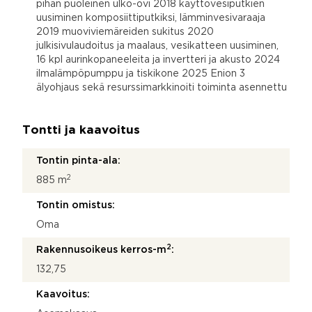
pihan puoleinen ulko-ovi 2018 käyttövesiputkien
uusiminen komposiittiputkiksi, lämminvesivaraaja
2019 muoviviemäreiden sukitus 2020
julkisivulaudoitus ja maalaus, vesikatteen uusiminen,
16 kpl aurinkopaneeleita ja invertteri ja akusto 2024
ilmalämpöpumppu ja tiskikone 2025 Enion 3
älyohjaus sekä resurssimarkkinoiti toiminta asennettu
Tontti ja kaavoitus
Tontin pinta-ala:
2
885 m
Tontin omistus:
Oma
2
Rakennusoikeus kerros-m
:
132,75
Kaavoitus: