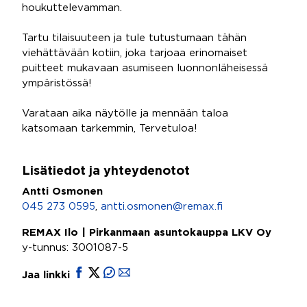
houkuttelevamman.
Tartu tilaisuuteen ja tule tutustumaan tähän
viehättävään kotiin, joka tarjoaa erinomaiset
puitteet mukavaan asumiseen luonnonläheisessä
ympäristössä!
Varataan aika näytölle ja mennään taloa
katsomaan tarkemmin, Tervetuloa!
Lisätiedot ja yhteydenotot
Antti Osmonen
045 273 0595
,
antti.osmonen@remax.fi
REMAX Ilo | Pirkanmaan asuntokauppa LKV Oy
y-tunnus: 3001087-5
Jaa linkki