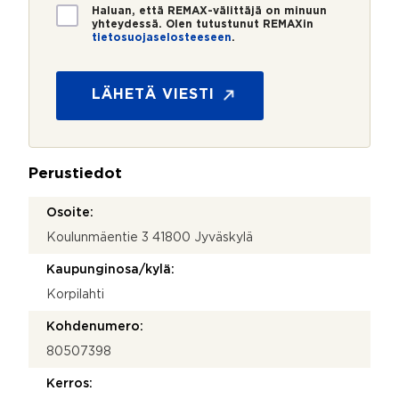
*
*
T
Haluan, että REMAX-välittäjä on minuun
i
yhteydessä. Olen tutustunut REMAXin
tietosuojaselosteeseen
.
e
t
o
s
LÄHETÄ VIESTI
u
o
j
a
Perustiedot
*
Osoite:
Koulunmäentie 3 41800 Jyväskylä
Kaupunginosa/kylä:
Korpilahti
Kohdenumero:
80507398
Kerros: