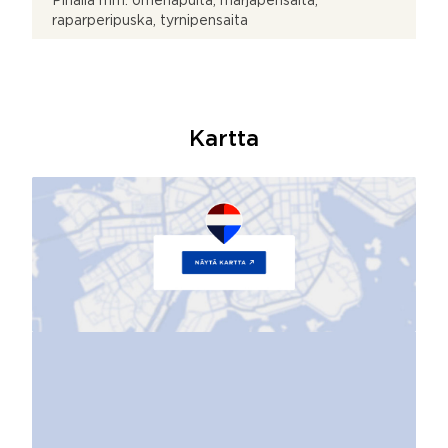
Pihalla mm. omenapuita, marjapensaita,
raparperipuska, tyrnipensaita
Kartta