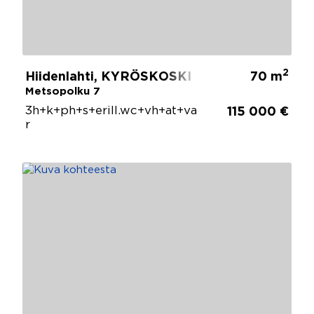
2
Hiidenlahti, KYRÖSKOSKI
70 m
Metsopolku 7
3h+k+ph+s+erill.wc+vh+at+va
115 000 €
r