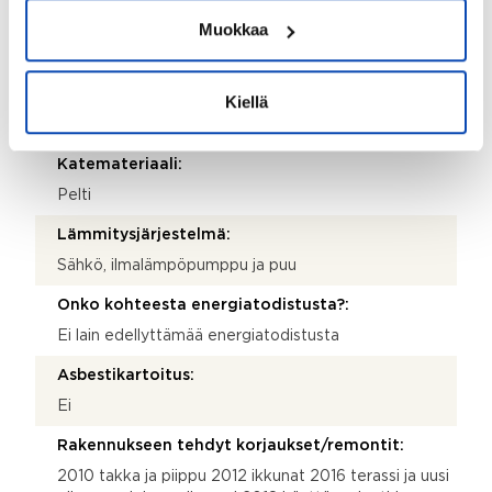
Rakennus- ja pintamateriaalit:
Muokkaa
Betoni ja puu
Kattotyyppi:
Kiellä
Harjakatto
Katemateriaali:
Pelti
Lämmitysjärjestelmä:
Sähkö, ilmalämpöpumppu ja puu
Onko kohteesta energiatodistusta?:
Ei lain edellyttämää energiatodistusta
Asbestikartoitus:
Ei
Rakennukseen tehdyt korjaukset/remontit:
2010 takka ja piippu 2012 ikkunat 2016 terassi ja uusi