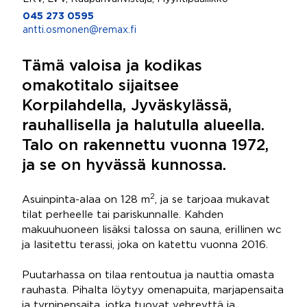
045 273 0595
antti.osmonen@remax.fi
Tämä valoisa ja kodikas
omakotitalo sijaitsee
Korpilahdella, Jyväskylässä,
rauhallisella ja halutulla alueella.
Talo on rakennettu vuonna 1972,
ja se on hyvässä kunnossa.
2
Asuinpinta-alaa on 128 m
, ja se tarjoaa mukavat
tilat perheelle tai pariskunnalle. Kahden
makuuhuoneen lisäksi talossa on sauna, erillinen wc
ja lasitettu terassi, joka on katettu vuonna 2016.
Puutarhassa on tilaa rentoutua ja nauttia omasta
rauhasta. Pihalta löytyy omenapuita, marjapensaita
ja tyrnipensaita, jotka tuovat vehreyttä ja