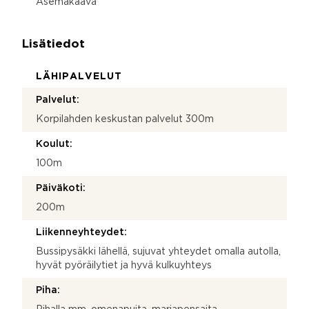
Asemakaava
Lisätiedot
LÄHIPALVELUT
Palvelut:
Korpilahden keskustan palvelut 300m
Koulut:
100m
Päiväkoti:
200m
Liikenneyhteydet:
Bussipysäkki lähellä, sujuvat yhteydet omalla autolla,
hyvät pyöräilytiet ja hyvä kulkuyhteys
Piha: