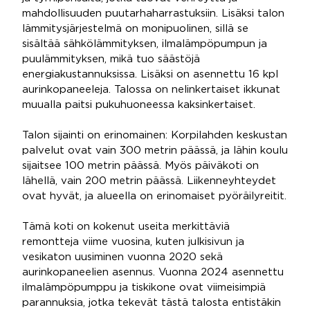
mahdollisuuden puutarhaharrastuksiin. Lisäksi talon
lämmitysjärjestelmä on monipuolinen, sillä se
sisältää sähkölämmityksen, ilmalämpöpumpun ja
puulämmityksen, mikä tuo säästöjä
energiakustannuksissa. Lisäksi on asennettu 16 kpl
aurinkopaneeleja. Talossa on nelinkertaiset ikkunat
muualla paitsi pukuhuoneessa kaksinkertaiset.
Talon sijainti on erinomainen: Korpilahden keskustan
palvelut ovat vain 300 metrin päässä, ja lähin koulu
sijaitsee 100 metrin päässä. Myös päiväkoti on
lähellä, vain 200 metrin päässä. Liikenneyhteydet
ovat hyvät, ja alueella on erinomaiset pyöräilyreitit.
Tämä koti on kokenut useita merkittäviä
remontteja viime vuosina, kuten julkisivun ja
vesikaton uusiminen vuonna 2020 sekä
aurinkopaneelien asennus. Vuonna 2024 asennettu
ilmalämpöpumppu ja tiskikone ovat viimeisimpiä
parannuksia, jotka tekevät tästä talosta entistäkin