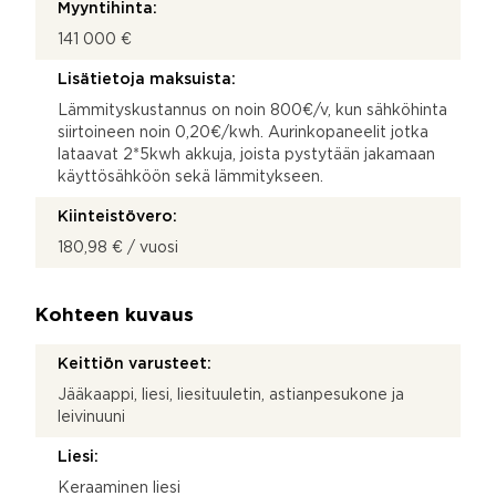
Myyntihinta:
141 000 €
Lisätietoja maksuista:
Lämmityskustannus on noin 800€/v, kun sähköhinta
siirtoineen noin 0,20€/kwh. Aurinkopaneelit jotka
lataavat 2*5kwh akkuja, joista pystytään jakamaan
käyttösähköön sekä lämmitykseen.
Kiinteistövero:
180,98 € / vuosi
Kohteen kuvaus
Keittiön varusteet:
Jääkaappi, liesi, liesituuletin, astianpesukone ja
leivinuuni
Liesi:
Keraaminen liesi