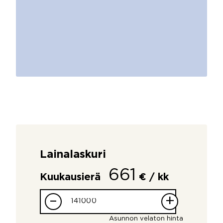
Lainalaskuri
661
Kuukausierä
€ / kk
–
+
Asunnon velaton hinta