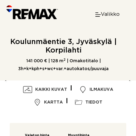
Skip
to
Valikko
content
Koulunmäentie 3, Jyväskylä |
Korpilahti
2
141 000 € |
128 m
| Omakotitalo |
3h+k+kph+s+wc+var.+autokatos/puuvaja
KAIKKI KUVAT
ILMAKUVA
KARTTA
TIEDOT
Velaton hinta
Myyntihinta