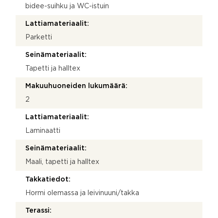
bidee-suihku ja WC-istuin
Lattiamateriaalit:
Parketti
Seinämateriaalit:
Tapetti ja halltex
Makuuhuoneiden lukumäärä:
2
Lattiamateriaalit:
Laminaatti
Seinämateriaalit:
Maali, tapetti ja halltex
Takkatiedot:
Hormi olemassa ja leivinuuni/takka
Terassi: