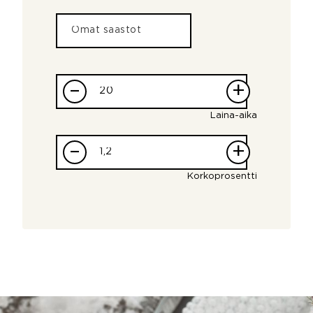
–
+
Laina-aika
–
+
Korkoprosentti