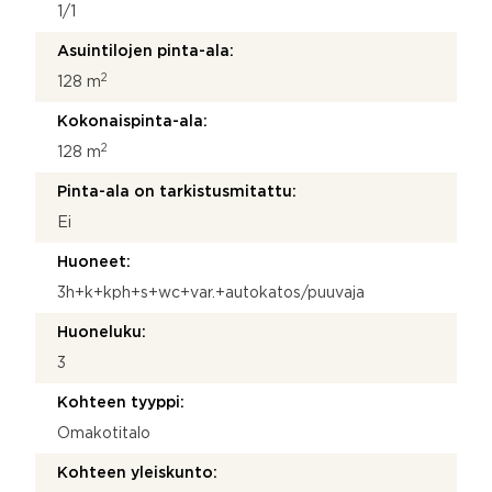
1/1
Asuintilojen pinta-ala:
2
128 m
Kokonaispinta-ala:
2
128 m
Pinta-ala on tarkistusmitattu:
Ei
Huoneet:
3h+k+kph+s+wc+var.+autokatos/puuvaja
Huoneluku:
3
Kohteen tyyppi:
Omakotitalo
Kohteen yleiskunto: