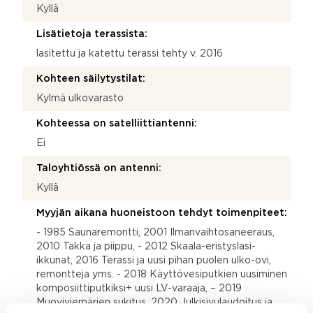
Kyllä
Lisätietoja terassista:
lasitettu ja katettu terassi tehty v. 2016
Kohteen säilytystilat:
Kylmä ulkovarasto
Kohteessa on satelliittiantenni:
Ei
Taloyhtiössä on antenni:
Kyllä
Myyjän aikana huoneistoon tehdyt toimenpiteet:
- 1985 Saunaremontti, 2001 Ilmanvaihtosaneeraus,
2010 Takka ja piippu, - 2012 Skaala-eristyslasi-
ikkunat, 2016 Terassi ja uusi pihan puolen ulko-ovi,
remontteja yms. - 2018 Käyttövesiputkien uusiminen
komposiittiputkiksi+ uusi LV-varaaja, – 2019
Muoviviemärien sukitus, 2020 Julkisivulaudoitus ja