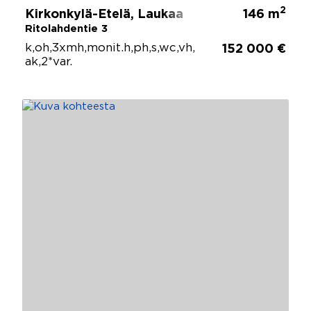
2
Kirkonkylä-Etelä, Laukaa
146 m
Ritolahdentie 3
k,oh,3xmh,monit.h,ph,s,wc,vh,
152 000 €
ak,2*var.