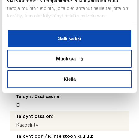
sivustoamme. Kumppanimme voivat yhdistää näitä
2007
tietoja muihin tietoihin, joita olet antanut heille tai joita on
kerätty, kun olet käyttänyt heidän palvelujaan.
Rakennus- ja pintamateriaalit:
Puu
Kattotyyppi:
Salli kaikki
Harjakatto
Katemateriaali:
Muokkaa
Tiili
Lämmitysjärjestelmä:
Kiellä
Sähkö
Taloyhtiössä sauna:
Ei
Taloyhtiössä on:
Kaapeli-tv
Taloyhtiöön / Kiinteistöön kuuluu: