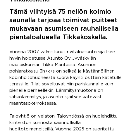
Tämä viihtyisä 75 neliön kolmio
saunalla tarjoaa toimivat puitteet
mukavaan asumiseen rauhallisella
pientaloalueella Tikkakoskella.
Vuonna 2007 valmistunut rivitaloasunto sijaitsee
hyvin hoidetussa Asunto Oy Jyväskylän
maalaiskunnan Tikka Maritassa. Asunnon
pohjaratkaisu 3h+k+s on selkeä ja käytännöllinen,
kodinhoitohuoneesta suora käynti osittain katetulle
terassille. Tilat soveltuvat niin pariskunnalle kuin
pienelle perheellekin. Lämmitysmuotona on
sähkölämmitys, ja asunto sijaitsee kätevästi
maantasokerroksessa.
Taloyhtiö on velaton. Taloyhtiössä on huolehdittu
kiinteistön kunnosta säännöllisillä
huoltotoimenpiteillä. Vuonna 2025 on suoritettu