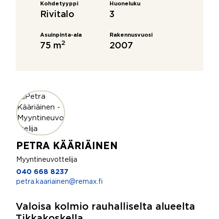
Kohdetyyppi
Huoneluku
Rivitalo
3
Asuinpinta-ala
Rakennusvuosi
2
75 m
2007
PETRA KÄÄRIÄINEN
Myyntineuvottelija
040 668 8237
petra.kaariainen@remax.fi
Valoisa kolmio rauhalliselta alueelta
Tikkakoskella