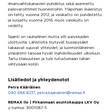
ilmanvaihtokanavien puhdistus sekä asennettu
palovaroittimet huoneistoihin. Yläpohjan lisäeristys
on tehty vuonna 2012, ja vesikatto on puhdistettu
ja suojattu vuonna 2016, myös valokuitu on
vedetty.
Sijainti on rauhallinen mutta silti palveluiden
ulottuvilla. Lähistöltä löytyvät bussipysäkit
takaavat sujuvat yhteydet, ja luonnonläheinen
ympäristö tarjoaa hyvät mahdollisuudet ulkoiluun.
Tartu tilaisuuteen ja tule tutustumaan tähän
viihtyisään kotiin.
Lisätiedot ja yhteydenotot
Petra Kääriäinen
040 668 8237
,
petra.kaariainen@remax.fi
REMAX Ilo | Pirkanmaan asuntokauppa LKV Oy
y-tunnus: 3001087-5