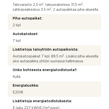
2
2
Talovarasto 2,5 m
, talousrakennus 31,5 m
,
2
sähköpääkeskus 3,5 m
, 2 autopaikkaa piha-alueella.
Piha-autopaikat:
2 kpl
Autokatokset:
7 kpl
Lisätietoja taloyhtiön autopaikoista:
2
Autokatospaikat 7 kpl, 89,5 m
. Lisäksi piha-alueella
yksi autopaikka yhtiön suorassa hallinnassa.
Onko kohteesta energiatodistusta?:
Kyllä
Energialuokka:
E2018
Lisätietoja energiatodistuksesta:
2
E-luku 227 kWhE/(m
vuosi)