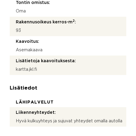
Tontin omistus:
Oma
2
Rakennusoikeus kerros-m
:
93
Kaavoitus:
Asemakaava
Lisätietoja kaavoituksesta:
kartta.jkl.fi
Lisätiedot
LÄHIPALVELUT
Liikenneyhteydet:
Hyvä kulkuyhteys ja sujuvat yhteydet omalla autolla