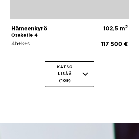
2
Hämeenkyrö
102,5 m
Osaketie 4
4h+k+s
117 500 €
KATSO
LISÄÄ
(109)