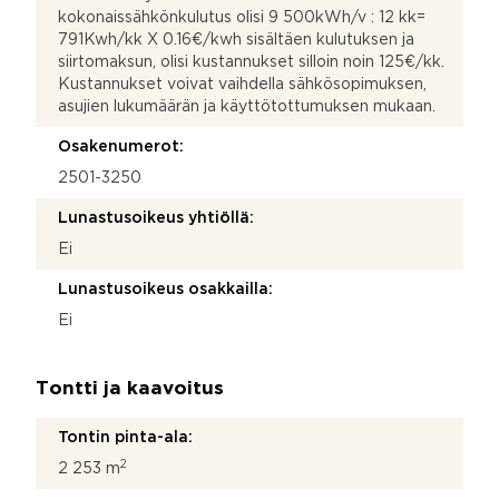
kokonaissähkönkulutus olisi 9 500kWh/v : 12 kk=
791Kwh/kk X 0.16€/kwh sisältäen kulutuksen ja
siirtomaksun, olisi kustannukset silloin noin 125€/kk.
Kustannukset voivat vaihdella sähkösopimuksen,
asujien lukumäärän ja käyttötottumuksen mukaan.
Osakenumerot:
2501-3250
Lunastusoikeus yhtiöllä:
Ei
Lunastusoikeus osakkailla:
Ei
Tontti ja kaavoitus
Tontin pinta-ala:
2
2 253 m