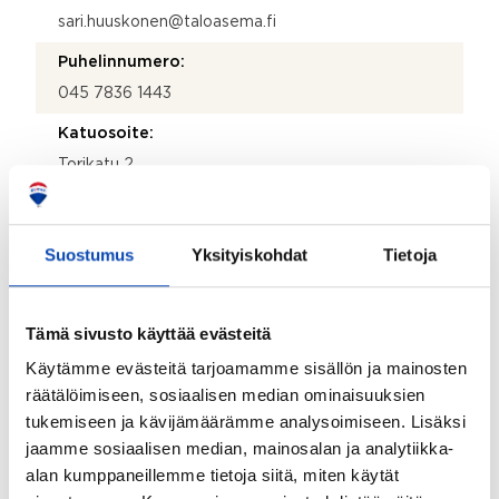
sari.huuskonen@taloasema.fi
Puhelinnumero:
045 7836 1443
Katuosoite:
Torikatu 2
Postinumero:
44100
Suostumus
Yksityiskohdat
Tietoja
Postitoimipaikka:
Äänekoski
Tämä sivusto käyttää evästeitä
Isännöitsijäntodistuksen päivämäärä:
Käytämme evästeitä tarjoamamme sisällön ja mainosten
16.06.2026
räätälöimiseen, sosiaalisen median ominaisuuksien
Valmistumisvuosi:
tukemiseen ja kävijämäärämme analysoimiseen. Lisäksi
jaamme sosiaalisen median, mainosalan ja analytiikka-
2007
alan kumppaneillemme tietoja siitä, miten käytät
Käyttöönottovuosi: