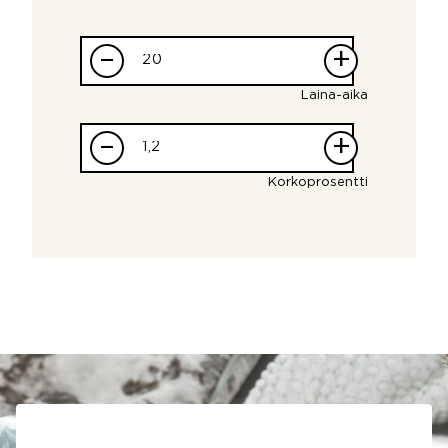
–
+
Laina-aika
–
+
Korkoprosentti