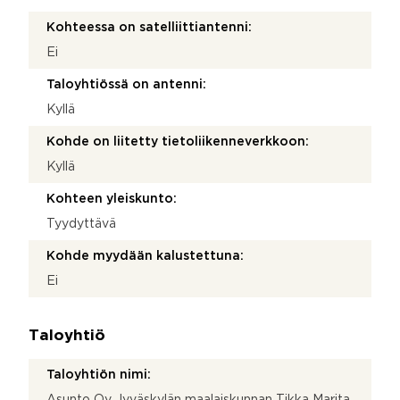
Kohteessa on satelliittiantenni:
Ei
Taloyhtiössä on antenni:
Kyllä
Kohde on liitetty tietoliikenneverkkoon:
Kyllä
Kohteen yleiskunto:
Tyydyttävä
Kohde myydään kalustettuna:
Ei
Taloyhtiö
Taloyhtiön nimi:
Asunto Oy Jyväskylän maalaiskunnan Tikka Marita