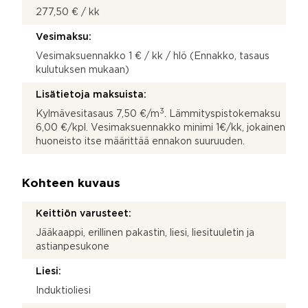
277,50 € / kk
Vesimaksu:
Vesimaksuennakko 1 € / kk / hlö (Ennakko, tasaus
kulutuksen mukaan)
Lisätietoja maksuista:
3
Kylmävesitasaus 7,50 €/m
. Lämmityspistokemaksu
6,00 €/kpl. Vesimaksuennakko minimi 1€/kk, jokainen
huoneisto itse määrittää ennakon suuruuden.
Kohteen kuvaus
Keittiön varusteet:
Jääkaappi, erillinen pakastin, liesi, liesituuletin ja
astianpesukone
Liesi:
Induktioliesi