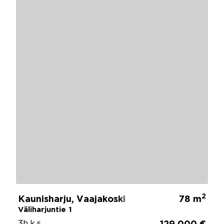
2
Kaunisharju, Vaajakoski
78 m
Väliharjuntie 1
3h,k,s