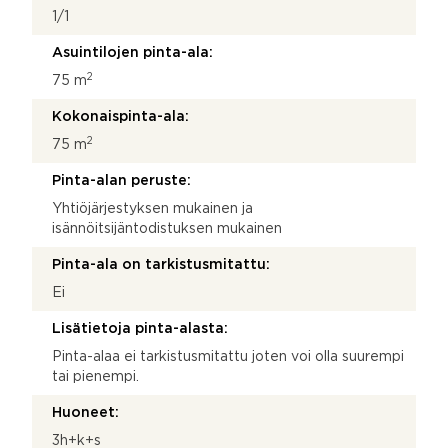
1/1
Asuintilojen pinta-ala:
2
75 m
Kokonaispinta-ala:
2
75 m
Pinta-alan peruste:
Yhtiöjärjestyksen mukainen ja
isännöitsijäntodistuksen mukainen
Pinta-ala on tarkistusmitattu:
Ei
Lisätietoja pinta-alasta:
Pinta-alaa ei tarkistusmitattu joten voi olla suurempi
tai pienempi.
Huoneet:
3h+k+s