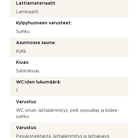
Lattiamateriaalit:
Laminaatti
Kylpyhuoneen varusteet:
Suihku
Asunnossa sauna:
Kyllä
Kiuas:
Sähkökiuas
WC:iden lukumäärä:
1
Varustus:
WC-istuin, lattialämmitys, peili, pesuallas ja bidee-
suihku
Varustus:
Pesukoneliitäntä, lattialämmitys ja lattiakaivo