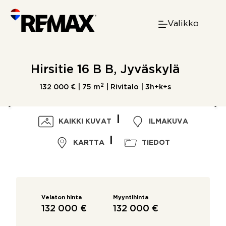
Skip
to
Valikko
content
Hirsitie 16 B B, Jyväskylä
2
132 000 € |
75 m
| Rivitalo | 3h+k+s
KAIKKI KUVAT
ILMAKUVA
KARTTA
TIEDOT
Velaton hinta
Myyntihinta
132 000 €
132 000 €