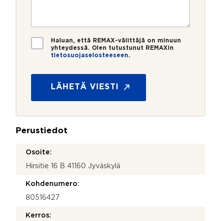
s
e
s
?
t
r
t
i
o
i
*
*
T
Haluan, että REMAX-välittäjä on minuun
i
yhteydessä. Olen tutustunut REMAXin
tietosuojaselosteeseen
.
e
t
o
s
LÄHETÄ VIESTI
u
o
j
a
Perustiedot
*
Osoite:
Hirsitie 16 B 41160 Jyväskylä
Kohdenumero:
80516427
Kerros: