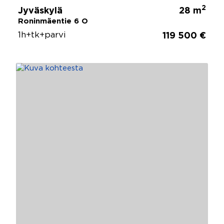
2
Jyväskylä
28 m
Roninmäentie 6 O
1h+tk+parvi
119 500 €