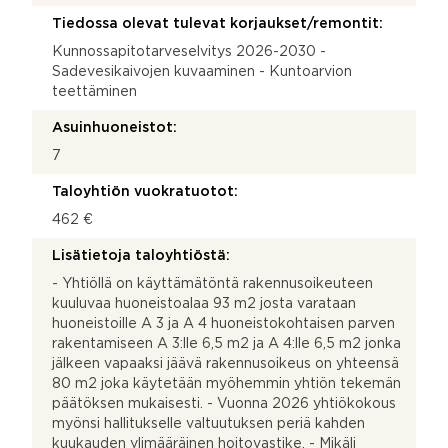
Tiedossa olevat tulevat korjaukset/remontit:
Kunnossapitotarveselvitys 2026-2030 -
Sadevesikaivojen kuvaaminen - Kuntoarvion
teettäminen
Asuinhuoneistot:
7
Taloyhtiön vuokratuotot:
462 €
Lisätietoja taloyhtiöstä:
- Yhtiöllä on käyttämätöntä rakennusoikeuteen
kuuluvaa huoneistoalaa 93 m2 josta varataan
huoneistoille A 3 ja A 4 huoneistokohtaisen parven
rakentamiseen A 3:lle 6,5 m2 ja A 4:lle 6,5 m2 jonka
jälkeen vapaaksi jäävä rakennusoikeus on yhteensä
80 m2 joka käytetään myöhemmin yhtiön tekemän
päätöksen mukaisesti. - Vuonna 2026 yhtiökokous
myönsi hallitukselle valtuutuksen periä kahden
kuukauden ylimääräinen hoitovastike. - Mikäli