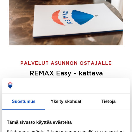
PALVELUT ASUNNON OSTAJALLE
REMAX Easy – kattava
palvelupaketti asunnon ostoon
REMAX Easy on palvelupakettimme asunnon
ostajille.
Tee ostotoimeksianto ja etsimme juuri
Suostumus
Yksityiskohdat
Tietoja
sinulle sopivan kodin, eikä sinun tarvitse nähdä
vaivaa sen löytämiseksi.
Tämä sivusto käyttää evästeitä
Hoidamme koko ostoprosessin puolestasi.
Käytämme evästeitä tarjoamamme sisällön ja mainosten