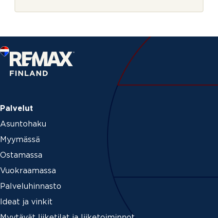
r
j
j
e
e
V
a
h
v
i
s
t
u
s
Palvelut
Asuntohaku
Myymässä
Ostamassa
Vuokraamassa
Palveluhinnasto
Ideat ja vinkit
Myytävät liiketilat ja liiketoiminnot