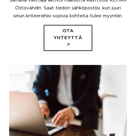
Samalla välittäjä aktivoi maksutta käyttöösi REMAX
Ostovahdin. Saat tiedon sähköpostiisi, kun juuri
sinun kriteereihisi sopivia kohteita tulee myyntiin.
OTA
YHTEYTTÄ