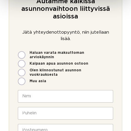
Autamme kaikissa
asunnonvaihtoon liittyvissä
asioissa
Jätä yhteydenottopyyntö, niin jutellaan
lisää.
M
Haluan varata maksuttoman
i
arviokäynnin
t
Kaipaan apua asunnon ostoon
e
Olen kiinnostunut asunnon
n
vuokrauksesta
v
Muu asia
o
i
N
m
i
m
m
e
i
P
o
*
u
l
h
l
e
P
a