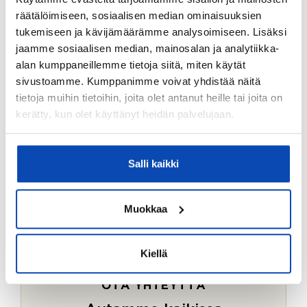
Ostotoimeksiantopalvelumme sopii myös esimerkiksi
räätälöimiseen, sosiaalisen median ominaisuuksien
sijoitus- ja vapaa-ajan asuntojen ostoon.
tukemiseen ja kävijämäärämme analysoimiseen. Lisäksi
jaamme sosiaalisen median, mainosalan ja analytiikka-
LUE LISÄÄ
alan kumppaneillemme tietoja siitä, miten käytät
sivustoamme. Kumppanimme voivat yhdistää näitä
tietoja muihin tietoihin, joita olet antanut heille tai joita on
kerätty, kun olet käyttänyt heidän palvelujaan.
Salli kaikki
Muokkaa
Kiellä
OTA YHTEYTTÄ