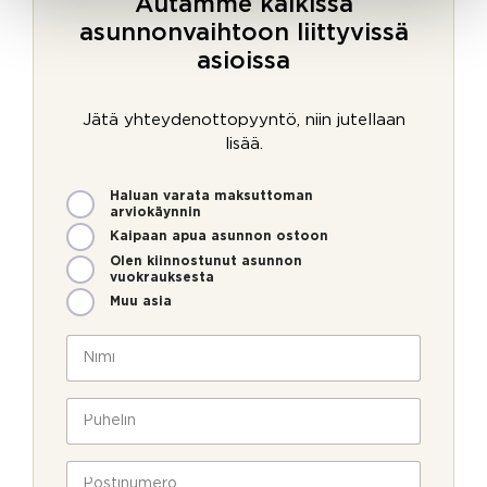
Autamme kaikissa
asunnonvaihtoon liittyvissä
asioissa
Jätä yhteydenottopyyntö, niin jutellaan
lisää.
M
Haluan varata maksuttoman
i
arviokäynnin
t
Kaipaan apua asunnon ostoon
e
Olen kiinnostunut asunnon
n
vuokrauksesta
v
Muu asia
o
i
N
m
i
m
m
e
i
P
o
*
u
l
h
l
e
P
a