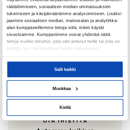
Ostotoimeksiantopalvelumme sopii myös esimerkiksi
räätälöimiseen, sosiaalisen median ominaisuuksien
sijoitus- ja vapaa-ajan asuntojen ostoon.
tukemiseen ja kävijämäärämme analysoimiseen. Lisäksi
jaamme sosiaalisen median, mainosalan ja analytiikka-
LUE LISÄÄ
alan kumppaneillemme tietoja siitä, miten käytät
sivustoamme. Kumppanimme voivat yhdistää näitä
tietoja muihin tietoihin, joita olet antanut heille tai joita on
kerätty, kun olet käyttänyt heidän palvelujaan.
Salli kaikki
Muokkaa
Kiellä
OTA YHTEYTTÄ