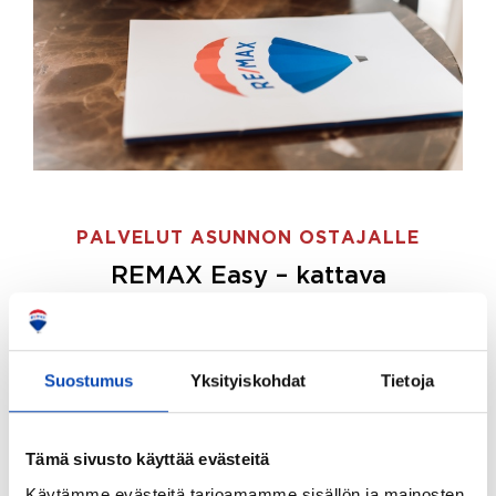
PALVELUT ASUNNON OSTAJALLE
REMAX Easy – kattava
palvelupaketti asunnon ostoon
REMAX Easy on palvelupakettimme asunnon
ostajille.
Tee ostotoimeksianto ja etsimme juuri
Suostumus
Yksityiskohdat
Tietoja
sinulle sopivan kodin, eikä sinun tarvitse nähdä
vaivaa sen löytämiseksi.
Tämä sivusto käyttää evästeitä
Hoidamme koko ostoprosessin puolestasi.
Käytämme evästeitä tarjoamamme sisällön ja mainosten