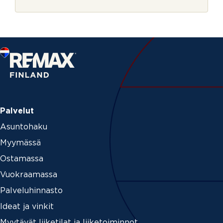
r
i
j
n
e
u
t
m
_
m
e
d
i
u
m
Palvelut
Asuntohaku
Myymässä
Ostamassa
Vuokraamassa
Palveluhinnasto
Ideat ja vinkit
Myytävät liiketilat ja liiketoiminnot