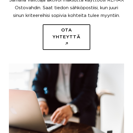
Samalla välittäjä aktivoi maksutta käyttöösi REMAX
Ostovahdin. Saat tiedon sähköpostiisi, kun juuri
sinun kriteereihisi sopivia kohteita tulee myyntiin.
OTA
YHTEYTTÄ