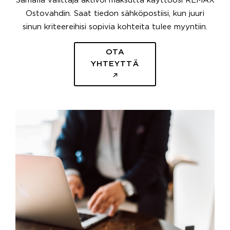
Samalla välittäjä aktivoi maksutta käyttöösi REMAX
Ostovahdin. Saat tiedon sähköpostiisi, kun juuri
sinun kriteereihisi sopivia kohteita tulee myyntiin.
OTA
YHTEYTTÄ