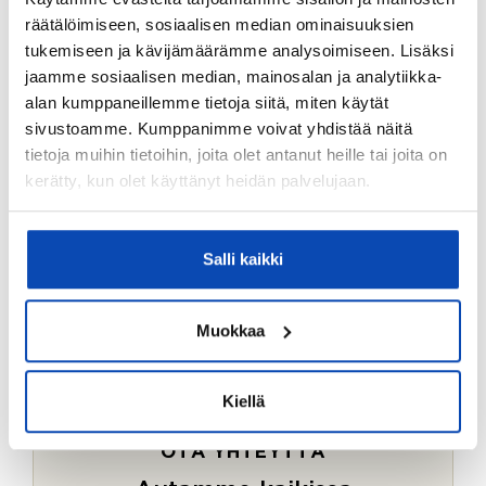
Ostotoimeksiantopalvelumme sopii myös esimerkiksi
räätälöimiseen, sosiaalisen median ominaisuuksien
sijoitus- ja vapaa-ajan asuntojen ostoon.
tukemiseen ja kävijämäärämme analysoimiseen. Lisäksi
jaamme sosiaalisen median, mainosalan ja analytiikka-
LUE LISÄÄ
alan kumppaneillemme tietoja siitä, miten käytät
sivustoamme. Kumppanimme voivat yhdistää näitä
tietoja muihin tietoihin, joita olet antanut heille tai joita on
kerätty, kun olet käyttänyt heidän palvelujaan.
Salli kaikki
Muokkaa
Kiellä
OTA YHTEYTTÄ