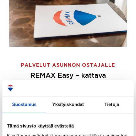
PALVELUT ASUNNON OSTAJALLE
REMAX Easy – kattava
palvelupaketti asunnon ostoon
REMAX Easy on palvelupakettimme asunnon
ostajille.
Tee ostotoimeksianto ja etsimme juuri
Suostumus
Yksityiskohdat
Tietoja
sinulle sopivan kodin, eikä sinun tarvitse nähdä
vaivaa sen löytämiseksi.
Tämä sivusto käyttää evästeitä
Hoidamme koko ostoprosessin puolestasi.
Käytämme evästeitä tarjoamamme sisällön ja mainosten