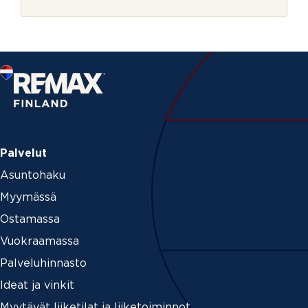
r
j
e
Palvelut
Asuntohaku
Myymässä
Ostamassa
Vuokraamassa
Palveluhinnasto
Ideat ja vinkit
Myytävät liiketilat ja liiketoiminnot