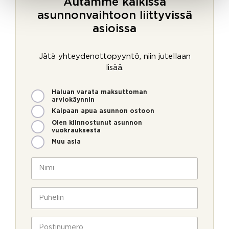
Autamme kaikissa
asunnonvaihtoon liittyvissä
asioissa
Jätä yhteydenottopyyntö, niin jutellaan
lisää.
M
Haluan varata maksuttoman
i
arviokäynnin
t
Kaipaan apua asunnon ostoon
e
Olen kiinnostunut asunnon
n
vuokrauksesta
v
Muu asia
o
i
N
m
i
m
m
v
e
i
P
o
o
*
u
i
l
h
m
l
e
P
m
a