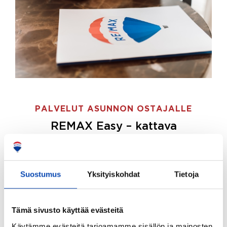
PALVELUT ASUNNON OSTAJALLE
REMAX Easy – kattava
palvelupaketti asunnon ostoon
REMAX Easy on palvelupakettimme asunnon
ostajille.
Tee ostotoimeksianto ja etsimme juuri
Suostumus
Yksityiskohdat
Tietoja
sinulle sopivan kodin, eikä sinun tarvitse nähdä
vaivaa sen löytämiseksi.
Tämä sivusto käyttää evästeitä
Hoidamme koko ostoprosessin puolestasi.
Käytämme evästeitä tarjoamamme sisällön ja mainosten