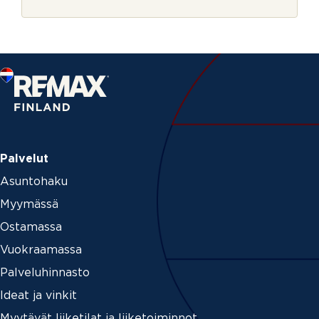
r
n
j
u
e
m
e
r
o
Palvelut
Asuntohaku
Myymässä
Ostamassa
Vuokraamassa
Palveluhinnasto
Ideat ja vinkit
Myytävät liiketilat ja liiketoiminnot