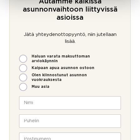
Autamme kaikissa
asunnonvaihtoon liittyvissä
asioissa
Jätä yhteydenottopyyntö, niin jutellaan
lisää.
M
Haluan varata maksuttoman
i
arviokäynnin
t
Kaipaan apua asunnon ostoon
e
Olen kiinnostunut asunnon
n
vuokrauksesta
v
Muu asia
o
i
N
m
i
m
m
e
i
P
o
*
u
l
h
l
e
P
a