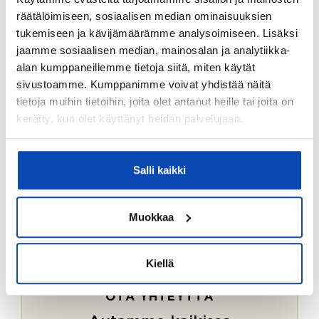
Ostotoimeksiantopalvelumme sopii myös esimerkiksi
räätälöimiseen, sosiaalisen median ominaisuuksien
sijoitus- ja vapaa-ajan asuntojen ostoon.
tukemiseen ja kävijämäärämme analysoimiseen. Lisäksi
jaamme sosiaalisen median, mainosalan ja analytiikka-
LUE LISÄÄ
alan kumppaneillemme tietoja siitä, miten käytät
sivustoamme. Kumppanimme voivat yhdistää näitä
tietoja muihin tietoihin, joita olet antanut heille tai joita on
kerätty, kun olet käyttänyt heidän palvelujaan.
Salli kaikki
Muokkaa
Kiellä
OTA YHTEYTTÄ