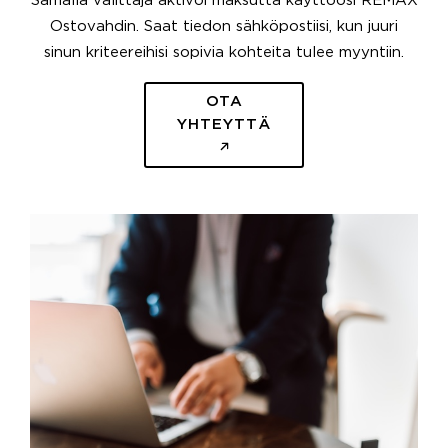
Samalla välittäjä aktivoi maksutta käyttöösi REMAX
Ostovahdin. Saat tiedon sähköpostiisi, kun juuri
sinun kriteereihisi sopivia kohteita tulee myyntiin.
OTA
YHTEYTTÄ