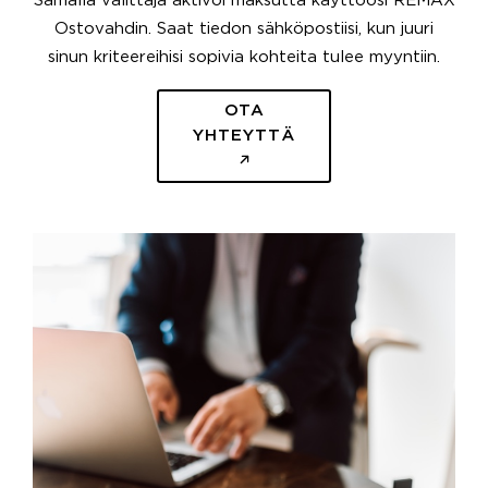
Samalla välittäjä aktivoi maksutta käyttöösi REMAX
Ostovahdin. Saat tiedon sähköpostiisi, kun juuri
sinun kriteereihisi sopivia kohteita tulee myyntiin.
OTA
YHTEYTTÄ