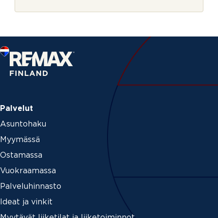
r
n
j
V
e
a
h
v
i
s
t
u
s
Palvelut
Asuntohaku
Myymässä
Ostamassa
Vuokraamassa
Palveluhinnasto
Ideat ja vinkit
Myytävät liiketilat ja liiketoiminnot