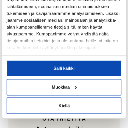
Ostotoimeksiantopalvelumme sopii myös esimerkiksi
räätälöimiseen, sosiaalisen median ominaisuuksien
sijoitus- ja vapaa-ajan asuntojen ostoon.
tukemiseen ja kävijämäärämme analysoimiseen. Lisäksi
jaamme sosiaalisen median, mainosalan ja analytiikka-
LUE LISÄÄ
alan kumppaneillemme tietoja siitä, miten käytät
sivustoamme. Kumppanimme voivat yhdistää näitä
tietoja muihin tietoihin, joita olet antanut heille tai joita on
kerätty, kun olet käyttänyt heidän palvelujaan.
Salli kaikki
Muokkaa
Kiellä
OTA YHTEYTTÄ