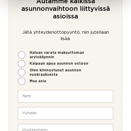
Autamme kaikissa
asunnonvaihtoon liittyvissä
asioissa
Jätä yhteydenottopyyntö, niin jutellaan
lisää.
M
Haluan varata maksuttoman
i
arviokäynnin
t
Kaipaan apua asunnon ostoon
e
Olen kiinnostunut asunnon
n
vuokrauksesta
v
Muu asia
o
i
N
m
i
m
m
e
i
P
o
*
u
l
h
l
e
P
a