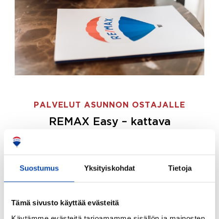
PALVELUT ASUNNON OSTAJALLE
REMAX Easy – kattava
palvelupaketti asunnon ostoon
REMAX Easy on palvelupakettimme asunnon
ostajille.
Tee ostotoimeksianto ja etsimme juuri
Suostumus
Yksityiskohdat
Tietoja
sinulle sopivan kodin, eikä sinun tarvitse nähdä
vaivaa sen löytämiseksi.
Tämä sivusto käyttää evästeitä
Hoidamme koko ostoprosessin puolestasi.
Käytämme evästeitä tarjoamamme sisällön ja mainosten