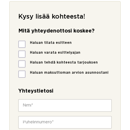
Kysy lisää kohteesta!
Mitä yhteydenottosi koskee?
M
Haluan tilata esitteen
i
t
Haluan varata esittelyajan
ä
Haluan tehdä kohteesta tarjouksen
y
h
Haluan maksuttoman arvion asunnostani
t
S
e
ä
y
h
Yhteystietosi
d
k
e
ö
N
n
p
i
o
o
m
t
s
i
P
t
t
*
u
o
i
h
s