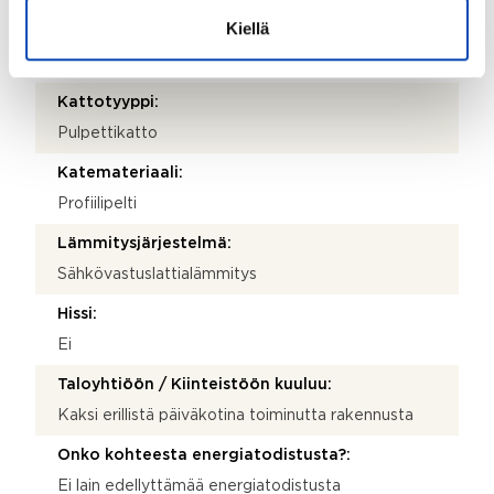
Kiellä
Rakennus- ja pintamateriaalit:
Puu
Kattotyyppi:
Pulpettikatto
Katemateriaali:
Profiilipelti
Lämmitysjärjestelmä:
Sähkövastuslattialämmitys
Hissi:
Ei
Taloyhtiöön / Kiinteistöön kuuluu:
Kaksi erillistä päiväkotina toiminutta rakennusta
Onko kohteesta energiatodistusta?:
Ei lain edellyttämää energiatodistusta