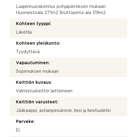
Laajennusrakennus pohjapiirroksen mukaan:
Huoneistoala 271m2 Bruttopinta-ala 319m2
Kohteen tyyppi:
Liiketila
Kohteen yleiskunto:
Tyydyttävä
Vapautuminen:
Sopimuksen mukaan
Keittiön kuvaus:
Valmistuskeittiö laitteineen
Keittiön varusteet:
Jääkaappi, astianpesukone, liesi ja liesituuletin
Parveke:
Ei