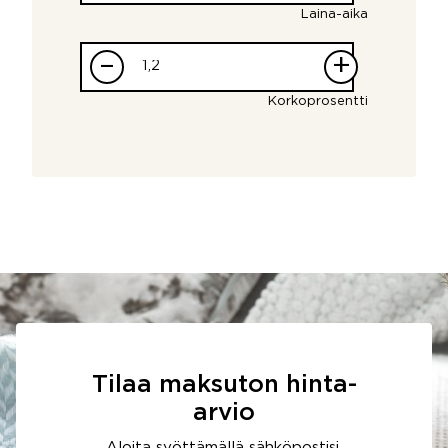
Laina-aika
–
+
Korkoprosentti
Tilaa maksuton hinta-
arvio
Aloita syöttämällä sähköpostisi.