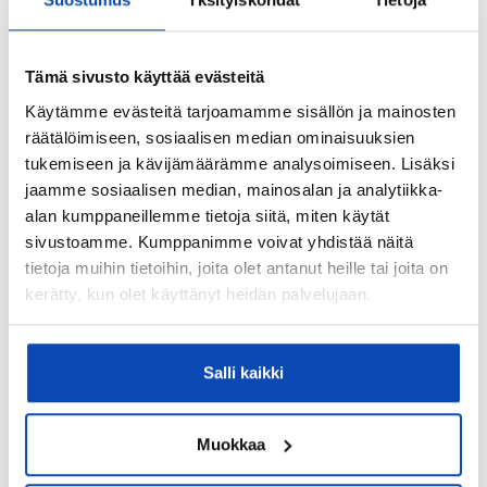
Lisätietoja säilytystiloista:
Varastot
Tämä sivusto käyttää evästeitä
Kohteen yleiskunto:
Käytämme evästeitä tarjoamamme sisällön ja mainosten
Tyydyttävä
räätälöimiseen, sosiaalisen median ominaisuuksien
tukemiseen ja kävijämäärämme analysoimiseen. Lisäksi
Lisätietoja kunnosta:
jaamme sosiaalisen median, mainosalan ja analytiikka-
Raksysystems 2020
alan kumppaneillemme tietoja siitä, miten käytät
sivustoamme. Kumppanimme voivat yhdistää näitä
Kiinteistö
tietoja muihin tietoihin, joita olet antanut heille tai joita on
kerätty, kun olet käyttänyt heidän palvelujaan.
Kiinteistötunnus:
505-410-21-308
Salli kaikki
Valmistumisvuosi:
1998
Muokkaa
Käyttöönottovuosi:
1998