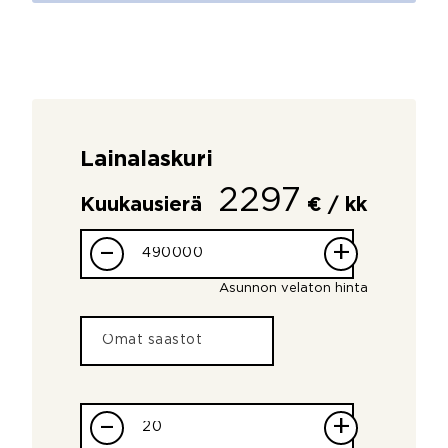
Lainalaskuri
2297
Kuukausierä
€ / kk
–
+
Asunnon velaton hinta
–
+