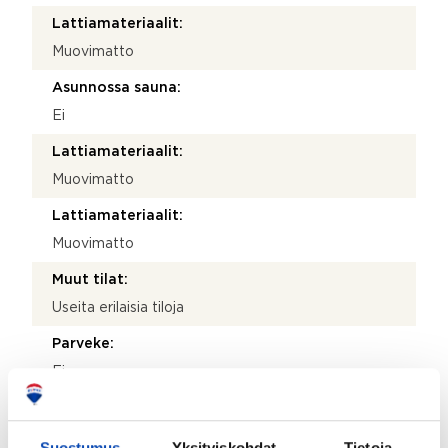
Lattiamateriaalit:
Muovimatto
Asunnossa sauna:
Ei
Lattiamateriaalit:
Muovimatto
Lattiamateriaalit:
Muovimatto
Muut tilat:
Useita erilaisia tiloja
Parveke:
Ei
Kohteen säilytystilat:
Kaapistot
Suostumus
Yksityiskohdat
Tietoja