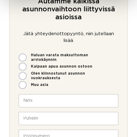
Autamme kaikissa
asunnonvaihtoon liittyvissä
asioissa
Jätä yhteydenottopyyntö, niin jutellaan
lisää.
M
Haluan varata maksuttoman
i
arviokäynnin
t
Kaipaan apua asunnon ostoon
e
Olen kiinnostunut asunnon
n
vuokrauksesta
v
Muu asia
o
P
i
N
u
m
i
h
m
m
e
e
i
P
l
o
*
u
i
l
h
n
l
e
P
o
a