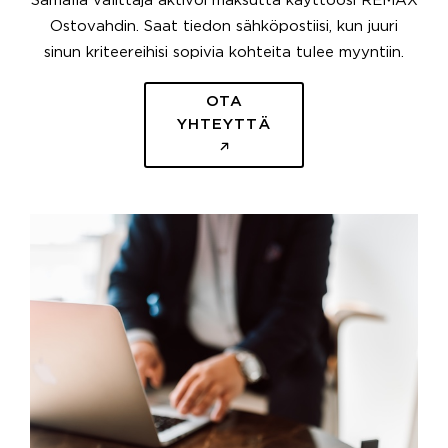
Samalla välittäjä aktivoi maksutta käyttöösi REMAX
Ostovahdin. Saat tiedon sähköpostiisi, kun juuri
sinun kriteereihisi sopivia kohteita tulee myyntiin.
OTA
YHTEYTTÄ