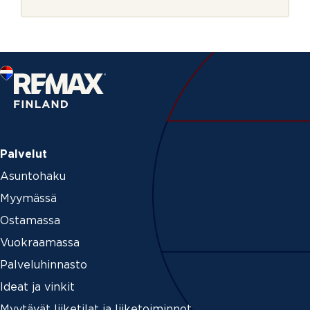
r
j
e
Palvelut
Asuntohaku
Myymässä
Ostamassa
Vuokraamassa
Palveluhinnasto
Ideat ja vinkit
Myytävät liiketilat ja liiketoiminnot