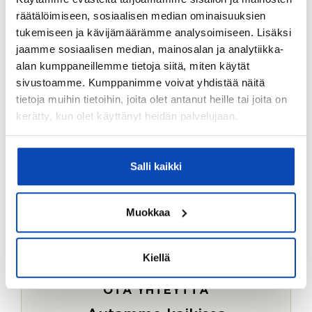
Ostotoimeksiantopalvelumme sopii myös esimerkiksi
räätälöimiseen, sosiaalisen median ominaisuuksien
sijoitus- ja vapaa-ajan asuntojen ostoon.
tukemiseen ja kävijämäärämme analysoimiseen. Lisäksi
jaamme sosiaalisen median, mainosalan ja analytiikka-
LUE LISÄÄ
alan kumppaneillemme tietoja siitä, miten käytät
sivustoamme. Kumppanimme voivat yhdistää näitä
tietoja muihin tietoihin, joita olet antanut heille tai joita on
kerätty, kun olet käyttänyt heidän palvelujaan.
Salli kaikki
Muokkaa
Kiellä
OTA YHTEYTTÄ