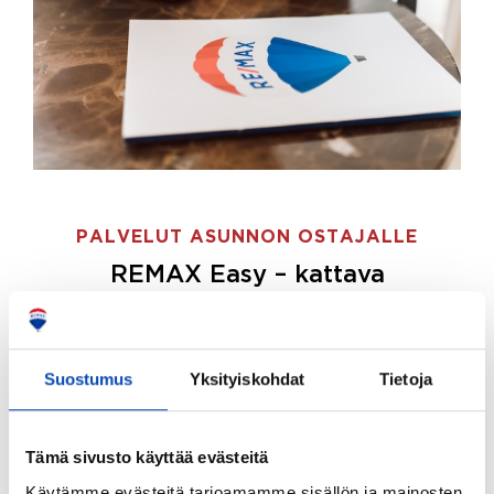
PALVELUT ASUNNON OSTAJALLE
REMAX Easy – kattava
palvelupaketti asunnon ostoon
REMAX Easy on palvelupakettimme asunnon
ostajille.
Tee ostotoimeksianto ja etsimme juuri
Suostumus
Yksityiskohdat
Tietoja
sinulle sopivan kodin, eikä sinun tarvitse nähdä
vaivaa sen löytämiseksi.
Tämä sivusto käyttää evästeitä
Hoidamme koko ostoprosessin puolestasi.
Käytämme evästeitä tarjoamamme sisällön ja mainosten