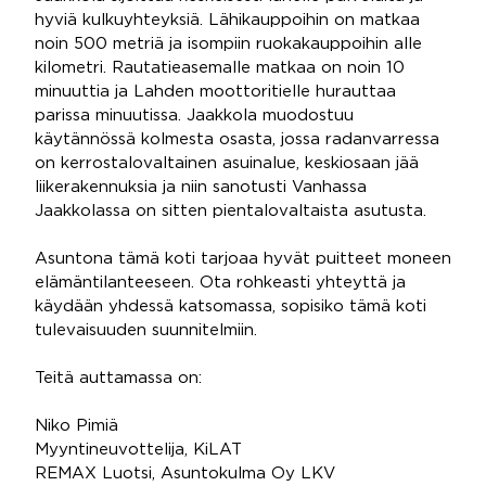
hyviä kulkuyhteyksiä. Lähikauppoihin on matkaa
noin 500 metriä ja isompiin ruokakauppoihin alle
kilometri. Rautatieasemalle matkaa on noin 10
minuuttia ja Lahden moottoritielle hurauttaa
parissa minuutissa. Jaakkola muodostuu
käytännössä kolmesta osasta, jossa radanvarressa
on kerrostalovaltainen asuinalue, keskiosaan jää
liikerakennuksia ja niin sanotusti Vanhassa
Jaakkolassa on sitten pientalovaltaista asutusta.
Asuntona tämä koti tarjoaa hyvät puitteet moneen
elämäntilanteeseen. Ota rohkeasti yhteyttä ja
käydään yhdessä katsomassa, sopisiko tämä koti
tulevaisuuden suunnitelmiin.
Teitä auttamassa on:
Niko Pimiä
Myyntineuvottelija, KiLAT
REMAX Luotsi, Asuntokulma Oy LKV