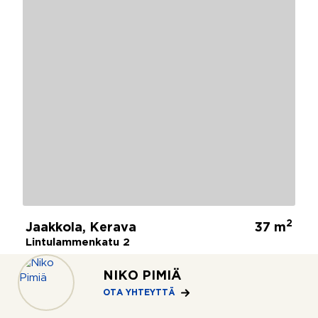
2
Jaakkola, Kerava
37 m
Lintulammenkatu 2
2h+kt+kph+las.parv.
117 000 €
NIKO PIMIÄ
OTA YHTEYTTÄ