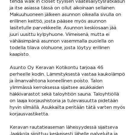
tehdä walk in closet tyylisen vaatesäilytysratkaisun
ja itse asiassa tässä on ollut aikoinaan sellainen.
Makuuhuoneen jälkeen asunnon oikealla sivulla on
erillinen keittiö, josta pääsee myös asunnon
lasitetulle parvekkeelle. Asunnon keskiosaan jää
juuri uusittu kylpyhuone. Viimeisenä, mutta ei
vähäisimpänä asunnon vasemmalla puolella on
todella tilava olohuone, josta löytyy erillinen
kaapisto.
Asunto Oy Keravan Kotikontu tarjoaa 46
perheelle kodin. Lämmityksestä vastaa kaukolämpö
ja ilmanvaihtona koneellinen poisto. Talon
ylimmässä kerroksessa sijaitsee asukkaiden
häkkivarastot sekä taloyhtiön sauna. Taloyhtiöllä
on laaja korjaushistoria ja tulevaisuutta pidetään
hyvin silmällä. Asukkailta peritään tätä varten myös
korjausvastiketta.
Keravan rautatieaseman läheisyydessä sijaitseva
Jaakkola sijoittuu keskeisesti lähelle palveluita ja