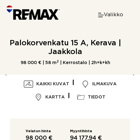
Skip
to
Valikko
content
Palokorvenkatu 15 A, Kerava |
Jaakkola
2
98 000 € |
58 m
| Kerrostalo | 2h+k+kh
KAIKKI KUVAT
ILMAKUVA
KARTTA
TIEDOT
Velaton hinta
Myyntihinta
98 000 €
94 177,94 €