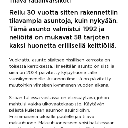
Tilava radanvarsikoti
Reilu 30 vuotta sitten rakennettiin
tilavampia asuntoja, kuin nykyään.
Tämä asunto valmistui 1992 ja
neliöitä on mukavat 58 tarjoten
kaksi huonetta erillisellä keittiöllä.
Vuokrattu asunto sijaitsee hissillisen kerrostalon
toisessa kerroksessa. Ilmeeltään asunto on siisti ja
siinä on 2024 päivitetty kylpyhuone tälle
vuosikymmenelle. Asunnon ilmettä on päivitetty
muutoinkin viimeisen kymmenen vuoden aikana.
Sisään tullessa vastassa on eteiskäytävä, johon
mahtuisi vaikka ulkovaatekaapisto. Käytävän
päästä kuljetaan asunnon asuintiloihin.
Ensimmäisenä oikealle puolelle jää tilava
makuuhuone. Makuuhuoneeseen voisi halutessaan