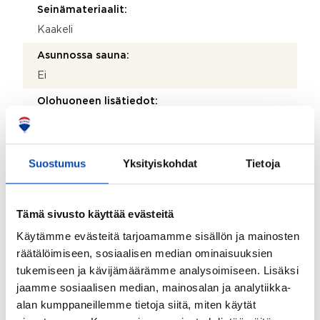
Seinämateriaalit:
Kaakeli
Asunnossa sauna:
Ei
Olohuoneen lisätiedot:
- Oletettavasti asunnon lattiamateriaali on maalattu
parketti
Suostumus
Lattiamateriaalit:
Yksityiskohdat
Tietoja
Parketti
Seinämateriaalit:
Tämä sivusto käyttää evästeitä
Maali ja tapetti
Käytämme evästeitä tarjoamamme sisällön ja mainosten
räätälöimiseen, sosiaalisen median ominaisuuksien
Makuuhuoneiden lukumäärä:
tukemiseen ja kävijämäärämme analysoimiseen. Lisäksi
1
jaamme sosiaalisen median, mainosalan ja analytiikka-
Lattiamateriaalit:
alan kumppaneillemme tietoja siitä, miten käytät
Parketti