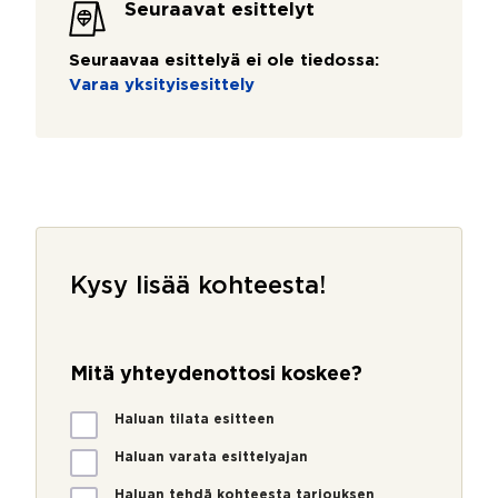
Seuraavat esittelyt
Seuraavaa esittelyä ei ole tiedossa:
Varaa yksityisesittely
Kysy lisää kohteesta!
(
c
Mitä yhteydenottosi koskee?
o
p
M
Haluan tilata esitteen
y
i
)
t
Haluan varata esittelyajan
ä
Haluan tehdä kohteesta tarjouksen