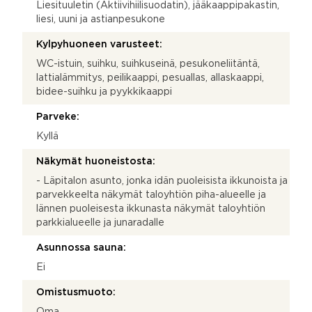
Liesituuletin (Aktiivihiilisuodatin), jääkaappipakastin,
liesi, uuni ja astianpesukone
Kylpyhuoneen varusteet:
WC-istuin, suihku, suihkuseinä, pesukoneliitäntä,
lattialämmitys, peilikaappi, pesuallas, allaskaappi,
bidee-suihku ja pyykkikaappi
Parveke:
Kyllä
Näkymät huoneistosta:
- Läpitalon asunto, jonka idän puoleisista ikkunoista ja
parvekkeelta näkymät taloyhtiön piha-alueelle ja
lännen puoleisesta ikkunasta näkymät taloyhtiön
parkkialueelle ja junaradalle
Asunnossa sauna:
Ei
Omistusmuoto:
Oma