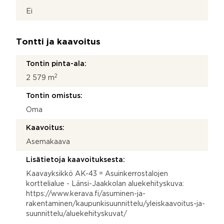
Ei
Tontti ja kaavoitus
Tontin pinta-ala:
2
2 579 m
Tontin omistus:
Oma
Kaavoitus:
Asemakaava
Lisätietoja kaavoituksesta:
Kaavayksikkö AK-43 = Asuinkerrostalojen
korttelialue - Länsi-Jaakkolan aluekehityskuva:
https://www.kerava.fi/asuminen-ja-
rakentaminen/kaupunkisuunnittelu/yleiskaavoitus-ja-
suunnittelu/aluekehityskuvat/