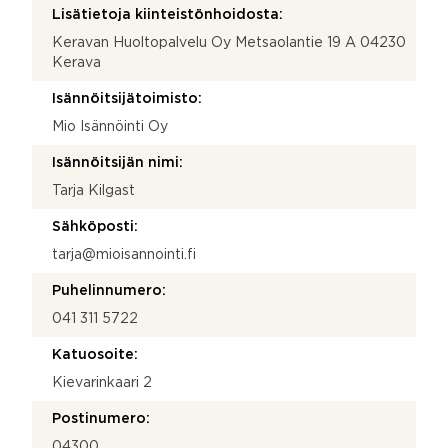
Lisätietoja kiinteistönhoidosta:
Keravan Huoltopalvelu Oy Metsaolantie 19 A 04230
Kerava
Isännöitsijätoimisto:
Mio Isännöinti Oy
Isännöitsijän nimi:
Tarja Kilgast
Sähköposti:
tarja@mioisannointi.fi
Puhelinnumero:
041 311 5722
Katuosoite:
Kievarinkaari 2
Postinumero:
04300