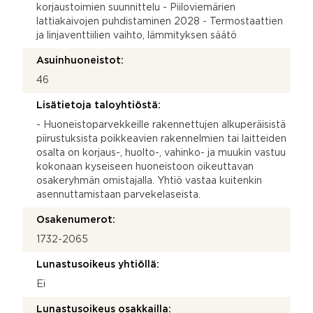
korjaustoimien suunnittelu - Piiloviemärien
lattiakaivojen puhdistaminen 2028 - Termostaattien
ja linjaventtiilien vaihto, lämmityksen säätö
Asuinhuoneistot:
46
Lisätietoja taloyhtiöstä:
- Huoneistoparvekkeille rakennettujen alkuperäisistä
piirustuksista poikkeavien rakennelmien tai laitteiden
osalta on korjaus-, huolto-, vahinko- ja muukin vastuu
kokonaan kyseiseen huoneistoon oikeuttavan
osakeryhmän omistajalla. Yhtiö vastaa kuitenkin
asennuttamistaan parvekelaseista.
Osakenumerot:
1732-2065
Lunastusoikeus yhtiöllä:
Ei
Lunastusoikeus osakkailla: