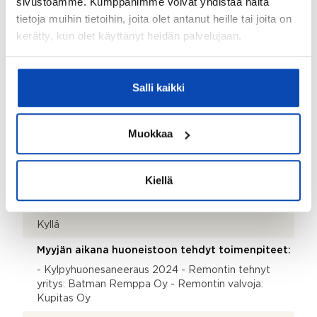
sivustoamme. Kumppanimme voivat yhdistää näitä
tietoja muihin tietoihin, joita olet antanut heille tai joita on
Seinämateriaalit:
kerätty, kun olet käyttänyt heidän palvelujaan.
Maali
Parveke:
Salli kaikki
Kyllä
Kohteen säilytystilat:
Muokkaa
Kaapistot ja häkkivarasto
Kohteessa on satelliittiantenni:
Kiellä
Ei
Taloyhtiössä on antenni:
Kyllä
Myyjän aikana huoneistoon tehdyt toimenpiteet:
- Kylpyhuonesaneeraus 2024 - Remontin tehnyt
yritys: Batman Remppa Oy - Remontin valvoja:
Kupitas Oy