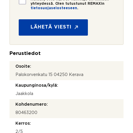
i
yhteydessä. Olen tutustunut REMAXin
tietosuojaselosteeseen
.
e
t
o
s
LÄHETÄ VIESTI
u
o
j
a
Perustiedot
*
Osoite:
Palokorvenkatu 15 04250 Kerava
Kaupunginosa/kylä:
Jaakkola
Kohdenumero:
80463200
Kerros:
2/5