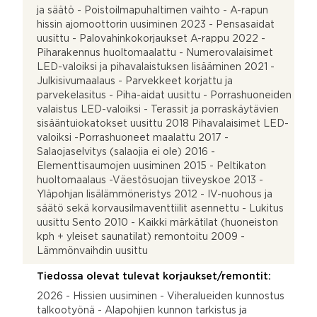
ja säätö - Poistoilmapuhaltimen vaihto - A-rapun
hissin ajomoottorin uusiminen 2023 - Pensasaidat
uusittu - Palovahinkokorjaukset A-rappu 2022 -
Piharakennus huoltomaalattu - Numerovalaisimet
LED-valoiksi ja pihavalaistuksen lisääminen 2021 -
Julkisivumaalaus - Parvekkeet korjattu ja
parvekelasitus - Piha-aidat uusittu - Porrashuoneiden
valaistus LED-valoiksi - Terassit ja porraskäytävien
sisääntuiokatokset uusittu 2018 Pihavalaisimet LED-
valoiksi -Porrashuoneet maalattu 2017 -
Salaojaselvitys (salaojia ei ole) 2016 -
Elementtisaumojen uusiminen 2015 - Peltikaton
huoltomaalaus -Väestösuojan tiiveyskoe 2013 -
Yläpohjan lisälämmöneristys 2012 - IV-nuohous ja
säätö sekä korvausilmaventtiilit asennettu - Lukitus
uusittu Sento 2010 - Kaikki märkätilat (huoneiston
kph + yleiset saunatilat) remontoitu 2009 -
Lämmönvaihdin uusittu
Tiedossa olevat tulevat korjaukset/remontit:
2026 - Hissien uusiminen - Viheralueiden kunnostus
talkootyönä - Alapohjien kunnon tarkistus ja