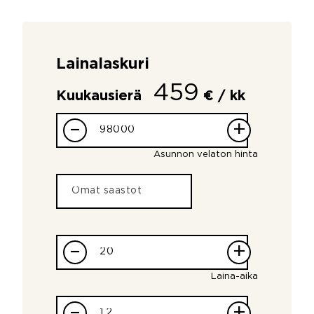
Lainalaskuri
459
Kuukausierä
€ / kk
–
+
Asunnon velaton hinta
–
+
Laina-aika
–
+