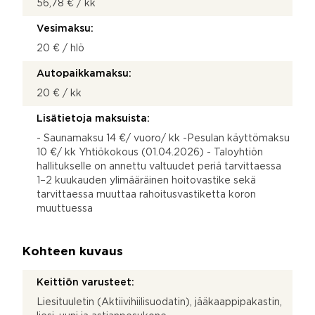
56,78 € / kk
Vesimaksu:
20 € / hlö
Autopaikkamaksu:
20 € / kk
Lisätietoja maksuista:
- Saunamaksu 14 €/ vuoro/ kk -Pesulan käyttömaksu
10 €/ kk Yhtiökokous (01.04.2026) - Taloyhtiön
hallitukselle on annettu valtuudet periä tarvittaessa
1–2 kuukauden ylimääräinen hoitovastike sekä
tarvittaessa muuttaa rahoitusvastiketta koron
muuttuessa
Kohteen kuvaus
Keittiön varusteet:
Liesituuletin (Aktiivihiilisuodatin), jääkaappipakastin,