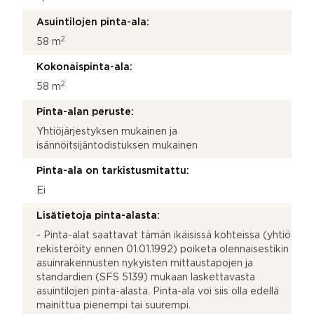
Asuintilojen pinta-ala:
2
58 m
Kokonaispinta-ala:
2
58 m
Pinta-alan peruste:
Yhtiöjärjestyksen mukainen ja
isännöitsijäntodistuksen mukainen
Pinta-ala on tarkistusmitattu:
Ei
Lisätietoja pinta-alasta:
- Pinta-alat saattavat tämän ikäisissä kohteissa (yhtiö
rekisteröity ennen 01.01.1992) poiketa olennaisestikin
asuinrakennusten nykyisten mittaustapojen ja
standardien (SFS 5139) mukaan laskettavasta
asuintilojen pinta-alasta. Pinta-ala voi siis olla edellä
mainittua pienempi tai suurempi.