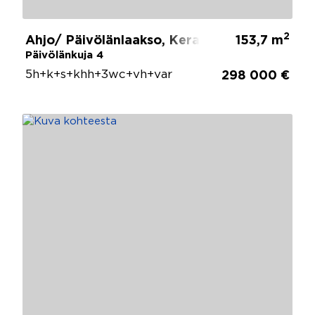
2
Ahjo/ Päivölänlaakso, Kerava
153,7 m
Päivölänkuja 4
5h+k+s+khh+3wc+vh+var
298 000 €