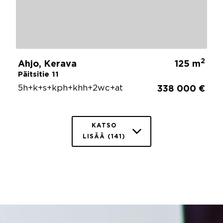
2
Ahjo, Kerava
125 m
Päitsitie 11
5h+k+s+kph+khh+2wc+at
338 000 €
KATSO
LISÄÄ (141)