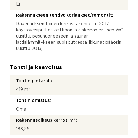
Ei
Rakennukseen tehdyt korjaukset/remontit:
Rakennuksen toinen kerros rakennettu 2017,
käyttövesiputket keittiöön ja alakerran erillinen WC
uusittu, pesuhuoneeseen ja saunan
lattialämmitykseen suojaputkessa, ikkunat pääosin
uusittu 2013,
Tontti ja kaavoitus
Tontin pinta-ala:
2
419 m
Tontin omistus:
Oma
2
Rakennusoikeus kerros-m
:
188,55