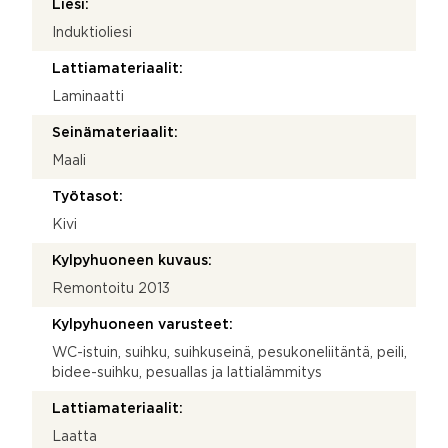
Liesi:
Induktioliesi
Lattiamateriaalit:
Laminaatti
Seinämateriaalit:
Maali
Työtasot:
Kivi
Kylpyhuoneen kuvaus:
Remontoitu 2013
Kylpyhuoneen varusteet:
WC-istuin, suihku, suihkuseinä, pesukoneliitäntä, peili,
bidee-suihku, pesuallas ja lattialämmitys
Lattiamateriaalit:
Laatta