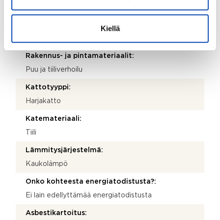
1976
Käyttöönottovuosi:
Kiellä
1976
Rakennus- ja pintamateriaalit:
Puu ja tiiliverhoilu
Kattotyyppi:
Harjakatto
Katemateriaali:
Tiili
Lämmitysjärjestelmä:
Kaukolämpö
Onko kohteesta energiatodistusta?:
Ei lain edellyttämää energiatodistusta
Asbestikartoitus: