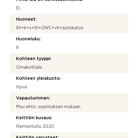
Ei
Huoneet:
6h+k+s+th+2WC+vh+autokatos
Huoneluku:
6
Kohteen tyyppi:
Omakotitalo
Kohteen yleiskunto:
Hyvä
Vapautuminen:
Muu ehto: sopimuksen mukaan
Keittiön kuvaus:
Remontoitu 2020
Keittiön varusteet: