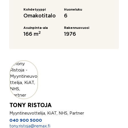
Kohdetyyppi
Huoneluku
Omakotitalo
6
Asuinpinta-ala
Rakennusvuosi
2
166 m
1976
TONY RISTOJA
Myyntineuvottelija, KiAT, NHS, Partner
040 900 5000
tony.ristoja@remax.fi