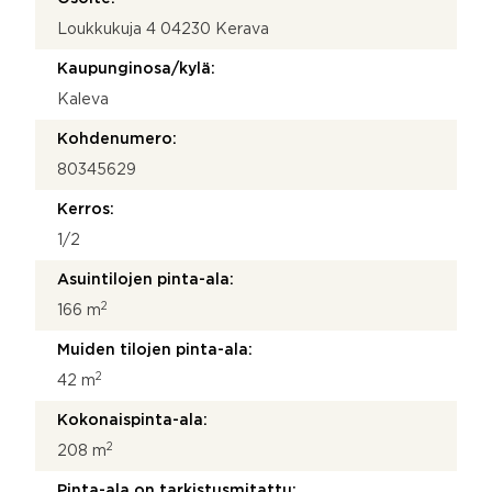
t
Loukkukuja 4 04230 Kerava
o
s
Kaupunginosa/kylä:
i
V
Kaleva
i
e
Kohdenumero:
s
80345629
t
i
Kerros:
S
ä
1/2
h
Asuintilojen pinta-ala:
k
ö
2
166 m
p
o
Muiden tilojen pinta-ala:
s
2
42 m
t
i
Kokonaispinta-ala:
2
208 m
Pinta-ala on tarkistusmitattu: