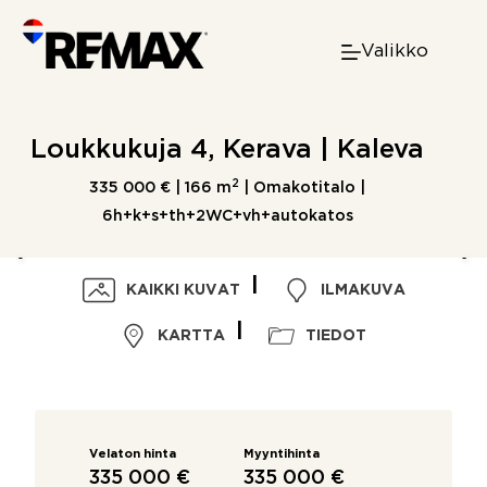
Skip
to
Valikko
content
Loukkukuja 4, Kerava | Kaleva
2
335 000 € |
166 m
| Omakotitalo |
6h+k+s+th+2WC+vh+autokatos
KAIKKI KUVAT
ILMAKUVA
KARTTA
TIEDOT
Velaton hinta
Myyntihinta
335 000 €
335 000 €