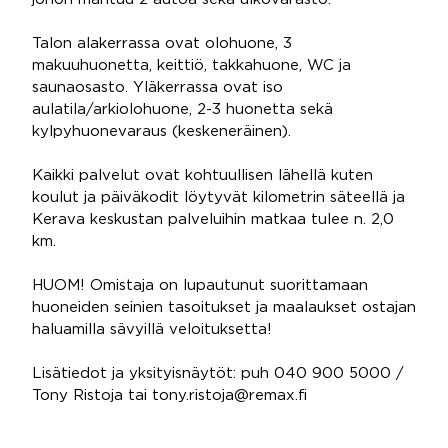
Talon alakerrassa ovat olohuone, 3
makuuhuonetta, keittiö, takkahuone, WC ja
saunaosasto. Yläkerrassa ovat iso
aulatila/arkiolohuone, 2-3 huonetta sekä
kylpyhuonevaraus (keskeneräinen).
Kaikki palvelut ovat kohtuullisen lähellä kuten
koulut ja päiväkodit löytyvät kilometrin säteellä ja
Kerava keskustan palveluihin matkaa tulee n. 2,0
km.
HUOM! Omistaja on lupautunut suorittamaan
huoneiden seinien tasoitukset ja maalaukset ostajan
haluamilla sävyillä veloituksetta!
Lisätiedot ja yksityisnäytöt: puh 040 900 5000 /
Tony Ristoja tai tony.ristoja@remax.fi