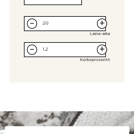
–
+
Laina-aika
–
+
Korkoprosentti