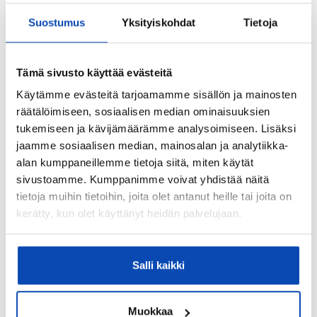
Ei
Suostumus
Yksityiskohdat
Tietoja
Taloyhtiössä on antenni:
Ei
Tämä sivusto käyttää evästeitä
Myyjän aikana huoneistoon tehdyt toimenpiteet:
Käytämme evästeitä tarjoamamme sisällön ja mainosten
Keittiö, takkahuone, erillinen WC
räätälöimiseen, sosiaalisen median ominaisuuksien
Kohteen yleiskunto:
tukemiseen ja kävijämäärämme analysoimiseen. Lisäksi
Hyvä
jaamme sosiaalisen median, mainosalan ja analytiikka-
alan kumppaneillemme tietoja siitä, miten käytät
Kohde myydään kalustettuna:
sivustoamme. Kumppanimme voivat yhdistää näitä
Ei
tietoja muihin tietoihin, joita olet antanut heille tai joita on
kerätty, kun olet käyttänyt heidän palvelujaan.
Kiinteistö
Kiinteistötunnus:
Salli kaikki
245-1-645-2
Valmistumisvuosi:
Muokkaa