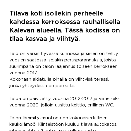
Tilava koti isollekin perheelle
kahdessa kerroksessa rauhallisella
Kalevan alueella. Tässä kodissa on
tilaa kasvaa ja viihtyä.
Talo on varsin hyvässä kunnossa ja siihen on tehty
vuosien saatossa isojakin perusparannuksia, joista
suurimpana on talon laajennus toiseen kerrokseen
vuonna 2017.
Kokonaan aidatulla pihalla on viihtyisä terassi,
jonka yhteydessä on poreallas.
Taloa on päivitetty vuosina 2012-2017 ja viimeiseksi
vuonna 2020, jolloin uusittu keittiö, erillinen WC.
Talon lämmitysmuotona on kokonaisedullinen
kaukolämpö. Kiinteistöön kuuluu tilava autokatos,
johon mahtuu 2 autoa sekä ulkovarasto.