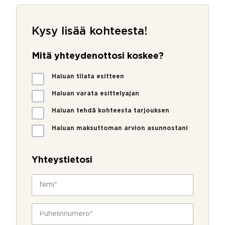
Kysy lisää kohteesta!
Mitä yhteydenottosi koskee?
M
Haluan tilata esitteen
i
t
Haluan varata esittelyajan
ä
Haluan tehdä kohteesta tarjouksen
y
h
Haluan maksuttoman arvion asunnostani
t
e
y
Yhteystietosi
d
e
N
n
i
o
m
t
i
P
t
*
u
o