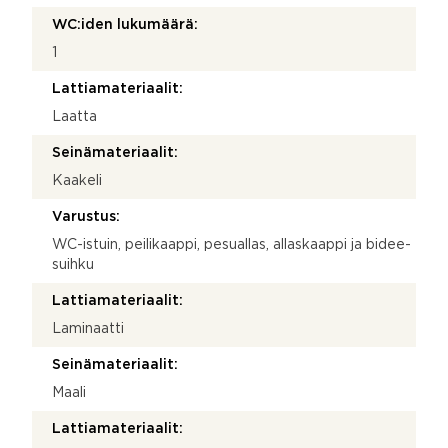
WC:iden lukumäärä:
1
Lattiamateriaalit:
Laatta
Seinämateriaalit:
Kaakeli
Varustus:
WC-istuin, peilikaappi, pesuallas, allaskaappi ja bidee-
suihku
Lattiamateriaalit:
Laminaatti
Seinämateriaalit:
Maali
Lattiamateriaalit: