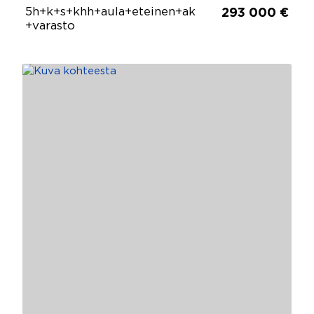
5h+k+s+khh+aula+eteinen+ak
293 000 €
+varasto