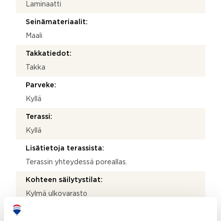
Laminaatti
Seinämateriaalit:
Maali
Takkatiedot:
Takka
Parveke:
Kyllä
Terassi:
Kyllä
Lisätietoja terassista:
Terassin yhteydessä poreallas.
Kohteen säilytystilat:
Kylmä ulkovarasto
Kohteessa on satelliittiantenni: