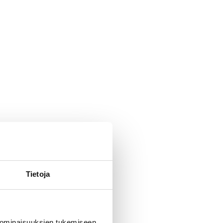
Tietoja
 ominaisuuksien tukemiseen