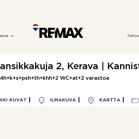
assa
Tieto
ansikkakuja 2, Kerava | Kannis
| 4h+k+s+psh+th+khh+2 WC+at+2 varastoa
KKI KUVAT
ILMAKUVA
KARTTA
Kohdetyyppi