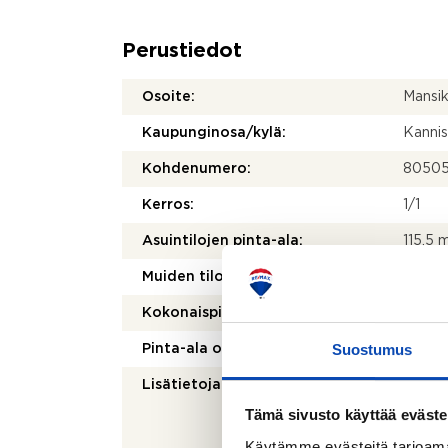
Perustiedot
Osoite:
Mansi
Kaupunginosa/kylä:
Kanni
Kohdenumero:
80505
Kerros:
1/1
Asuintilojen pinta-ala:
115,5 
2
Muiden tilojen pinta-ala:
30 m
Kokonaispinta-ala:
145,5 
Suostumus
Pinta-ala on tarkistusmitattu:
Ei
Lisätietoja pinta-alasta:
Ei tar
kohtei
Tämä sivusto käyttää eväste
olenna
Käytämme evästeitä tarjoama
mittau