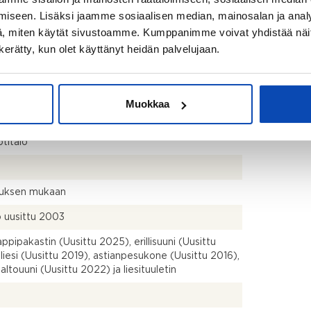
avasta asuintilojen pinta-alasta. Pinta-ala voi siis
iseen. Lisäksi jaamme sosiaalisen median, mainosalan ja analy
dellä mainittua pienempi tai suurempi.
, miten käytät sivustoamme. Kumppanimme voivat yhdistää näitä t
uspiirustusten mukaan asuinrakennuksen
n kerätty, kun olet käyttänyt heidän palvelujaan.
stoala on 115,5 m2. Muiden tilojen pinta-ala on noin
käsittäen autotallin ja varastotilat yhteensä.
s+psh+th+khh+2 WC+at+2 varastoa
Muokkaa
titalo
uksen mukaan
ö uusittu 2003
ppipakastin (Uusittu 2025), erillisuuni (Uusittu
 liesi (Uusittu 2019), astianpesukone (Uusittu 2016),
altouuni (Uusittu 2022) ja liesituuletin