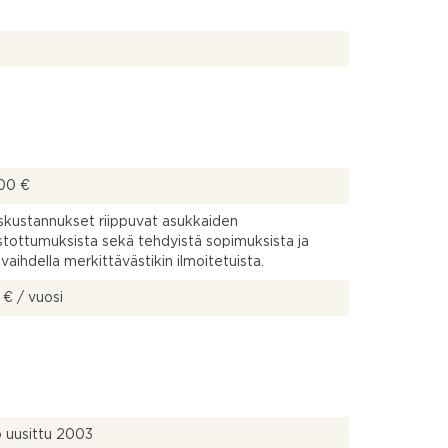
00 €
kustannukset riippuvat asukkaiden
stottumuksista sekä tehdyistä sopimuksista ja
 vaihdella merkittävästikin ilmoitetuista.
 € / vuosi
ö uusittu 2003