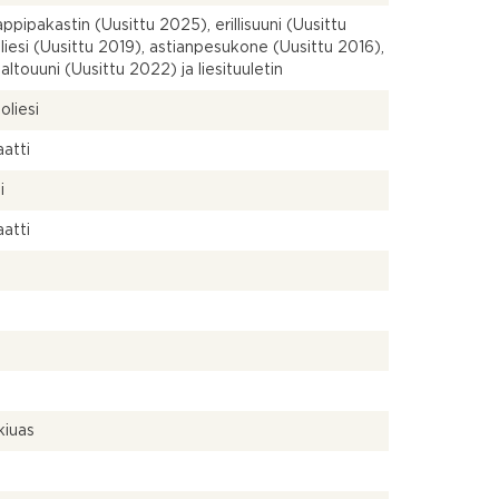
ppipakastin (Uusittu 2025), erillisuuni (Uusittu
 liesi (Uusittu 2019), astianpesukone (Uusittu 2016),
altouuni (Uusittu 2022) ja liesituuletin
oliesi
atti
i
atti
a
kiuas
a