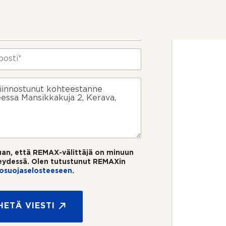
uan, että REMAX-välittäjä on minuun
eydessä. Olen tutustunut REMAXin
tosuojaselosteeseen
.
HETÄ VIESTI