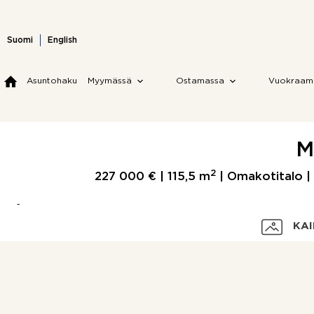
Skip
to
content
Suomi
English
Asuntohaku
Myymässä
Ostamassa
Vuokraam
M
2
227 000 € |
115,5 m
| Omakotitalo 
KAI
Velaton hinta
Myyntihinta