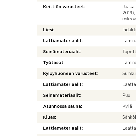
Keittiön varusteet:
Jääkaa
2019),
mikroa
Liesi:
Indukti
Lattiamateriaalit:
Lamina
Seinämateriaalit:
Tapett
Työtasot:
Lamina
Kylpyhuoneen varusteet:
Suihku
Lattiamateriaalit:
Laatt
Seinämateriaalit:
Puu
Asunnossa sauna:
Kyllä
Kiuas:
Sähkö
Lattiamateriaalit:
Laatt