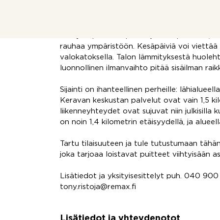
Kiinteistöön tehty kuntotarkastus 27.04.2026
Viihtyisä puutarhapiha rajoittuu puistoon, 
rauhaa ympäristöön. Kesäpäiviä voi viettää t
valokatoksella. Talon lämmityksestä huoleht
luonnollinen ilmanvaihto pitää sisäilman raik
Sijainti on ihanteellinen perheille: lähialueel
Keravan keskustan palvelut ovat vain 1,5 kil
liikenneyhteydet ovat sujuvat niin julkisilla
on noin 1,4 kilometrin etäisyydellä, ja alueel
Tartu tilaisuuteen ja tule tutustumaan tähän
joka tarjoaa loistavat puitteet viihtyisään a
Lisätiedot ja yksityisesittelyt puh. 040 900
tony.ristoja@remax.fi
Lisätiedot ja yhteydenotot