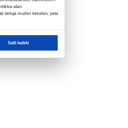
tiikka-alan
ietoja muihin tietoihin, joita
Salli kaikki