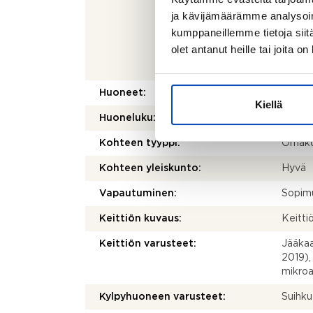
laskett
ja kävijämäärämme analysoim
olla e
kumppaneillemme tietoja siitä
Rakenn
olet antanut heille tai joita o
huonei
30 m2 
Huoneet:
4h+k+
Kiellä
Huoneluku:
4
Kohteen tyyppi:
Omako
Kohteen yleiskunto:
Hyvä
Vapautuminen:
Sopim
Keittiön kuvaus:
Keitti
Keittiön varusteet:
Jääkaa
2019),
mikroa
Kylpyhuoneen varusteet:
Suihku