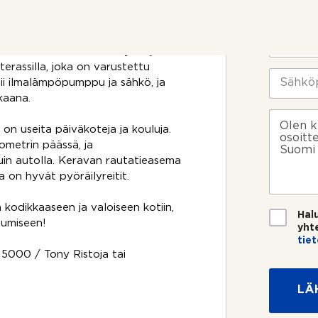
o
i
t
m
, jota voit kysyä välittäjältä.
t
i
P
o
*
u
mikä tuo mukavasti vehreyttä ja
s
h
erassilla, joka on varustettu
i
e
S
ii ilmalämpöpumppu ja sähkö, ja
k
l
ä
o
kaana.
i
h
s
n
k
V
k
n
ö
i
la on useita päiväkoteja ja kouluja.
e
u
p
e
ometrin päässä, ja
e
m
o
s
 kuin autolla. Keravan rautatieasema
?
e
s
t
la on hyvät pyöräilyreitit.
r
t
i
o
i
*
 kodikkaaseen ja valoiseen kotiin,
*
T
Hal
sumiseen!
i
yht
e
tie
t
 5000 / Tony Ristoja tai
o
s
LÄ
u
o