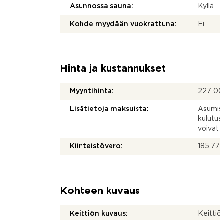
Asunnossa sauna:
Kyllä
Kohde myydään vuokrattuna:
Ei
Hinta ja kustannukset
Myyntihinta:
227 0
Lisätietoja maksuista:
Asumis
kulutu
voivat
Kiinteistövero:
185,77
Kohteen kuvaus
Keittiön kuvaus:
Keitti