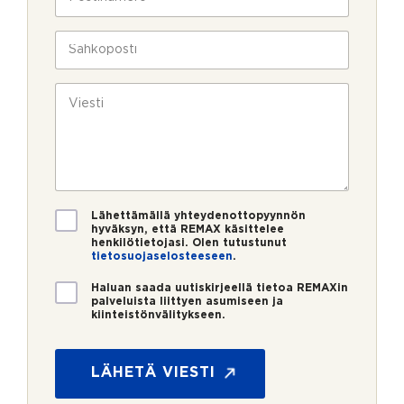
l
o
a
i
s
v
n
t
S
u
*
i
ä
k
n
h
s
u
k
V
i
m
ö
i
e
p
e
r
o
s
o
s
t
*
t
i
i
*
V
Lähettämällä yhteydenottopyynnön
a
hyväksyn, että REMAX käsittelee
henkilötietojasi. Olen tutustunut
h
tietosuojaselosteeseen
.
v
*
i
U
*
Haluan saada uutiskirjeellä tietoa REMAXin
s
u
palveluista liittyen asumiseen ja
t
kiinteistönvälitykseen.
t
u
i
s
s
*
k
LÄHETÄ VIESTI
i