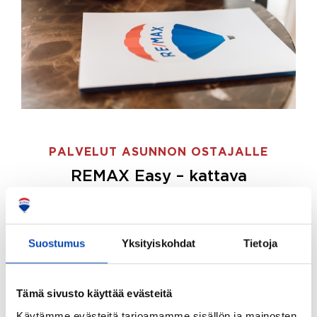
PALVELUT ASUNNON OSTAJALLE
REMAX Easy – kattava
palvelupaketti asunnon ostoon
REMAX Easy on palvelupakettimme asunnon
ostajille.
Tee ostotoimeksianto ja etsimme juuri
Suostumus
Yksityiskohdat
Tietoja
sinulle sopivan kodin, eikä sinun tarvitse nähdä
vaivaa sen löytämiseksi.
Tämä sivusto käyttää evästeitä
Hoidamme koko ostoprosessin puolestasi.
Käytämme evästeitä tarjoamamme sisällön ja mainosten