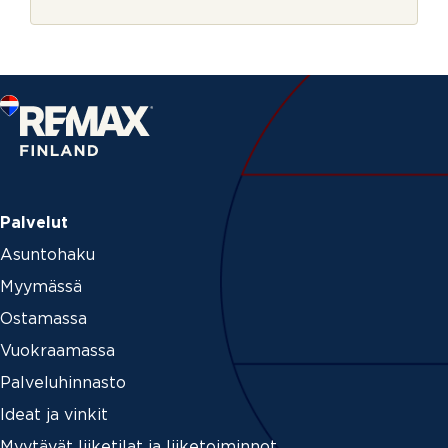
r
j
e
Palvelut
Asuntohaku
Myymässä
Ostamassa
Vuokraamassa
Palveluhinnasto
Ideat ja vinkit
Myytävät liiketilat ja liiketoiminnot