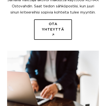
Samalla välittäjä aktivoi maksutta käyttöösi REMAX
Ostovahdin. Saat tiedon sähköpostiisi, kun juuri
sinun kriteereihisi sopivia kohteita tulee myyntiin.
OTA
YHTEYTTÄ