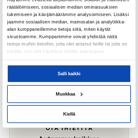
Ostotoimeksiantopalvelumme sopii myös esimerkiksi
räätälöimiseen, sosiaalisen median ominaisuuksien
sijoitus- ja vapaa-ajan asuntojen ostoon.
tukemiseen ja kävijämäärämme analysoimiseen. Lisäksi
jaamme sosiaalisen median, mainosalan ja analytiikka-
LUE LISÄÄ
alan kumppaneillemme tietoja siitä, miten käytät
sivustoamme. Kumppanimme voivat yhdistää näitä
tietoja muihin tietoihin, joita olet antanut heille tai joita on
kerätty, kun olet käyttänyt heidän palvelujaan.
Salli kaikki
Muokkaa
Kiellä
OTA YHTEYTTÄ