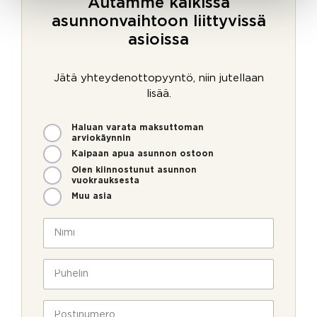
Autamme kaikissa
asunnonvaihtoon liittyvissä
asioissa
Jätä yhteydenottopyyntö, niin jutellaan
lisää.
M
Haluan varata maksuttoman
i
arviokäynnin
t
Kaipaan apua asunnon ostoon
e
Olen kiinnostunut asunnon
n
vuokrauksesta
v
Muu asia
o
i
N
m
i
m
m
e
i
P
o
*
u
l
h
l
e
P
a