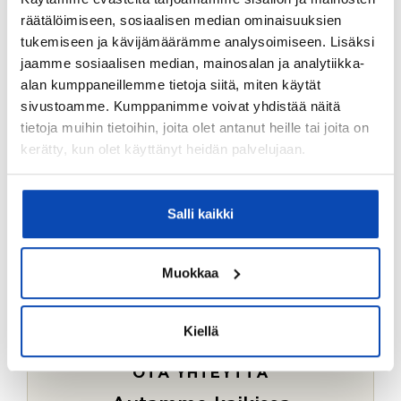
Ostotoimeksiantopalvelumme sopii myös esimerkiksi
räätälöimiseen, sosiaalisen median ominaisuuksien
sijoitus- ja vapaa-ajan asuntojen ostoon.
tukemiseen ja kävijämäärämme analysoimiseen. Lisäksi
jaamme sosiaalisen median, mainosalan ja analytiikka-
LUE LISÄÄ
alan kumppaneillemme tietoja siitä, miten käytät
sivustoamme. Kumppanimme voivat yhdistää näitä
tietoja muihin tietoihin, joita olet antanut heille tai joita on
kerätty, kun olet käyttänyt heidän palvelujaan.
Salli kaikki
Muokkaa
Kiellä
OTA YHTEYTTÄ