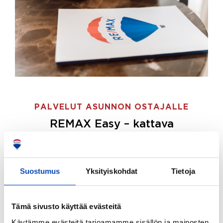
PALVELUT ASUNNON OSTAJALLE
REMAX Easy – kattava
palvelupaketti asunnon ostoon
REMAX Easy on palvelupakettimme asunnon
ostajille.
Tee ostotoimeksianto ja etsimme juuri
Suostumus
Yksityiskohdat
Tietoja
sinulle sopivan kodin, eikä sinun tarvitse nähdä
vaivaa sen löytämiseksi.
Tämä sivusto käyttää evästeitä
Hoidamme koko ostoprosessin puolestasi.
Käytämme evästeitä tarjoamamme sisällön ja mainosten