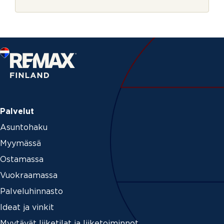
r
P
j
o
e
s
t
i
n
u
m
e
r
o
Palvelut
Asuntohaku
Myymässä
Ostamassa
Vuokraamassa
Palveluhinnasto
Ideat ja vinkit
Myytävät liiketilat ja liiketoiminnot