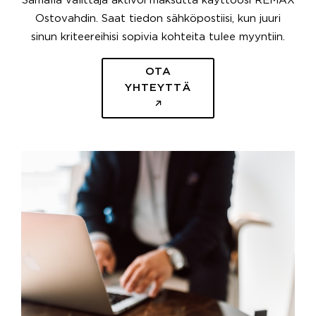
Samalla välittäjä aktivoi maksutta käyttöösi REMAX
Ostovahdin. Saat tiedon sähköpostiisi, kun juuri
sinun kriteereihisi sopivia kohteita tulee myyntiin.
OTA
YHTEYTTÄ