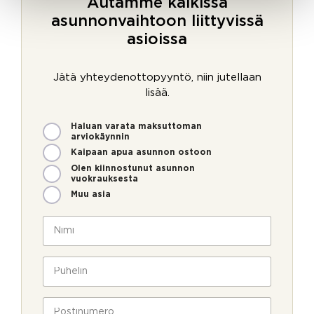
Autamme kaikissa
asunnonvaihtoon liittyvissä
asioissa
Jätä yhteydenottopyyntö, niin jutellaan
lisää.
M
Haluan varata maksuttoman
i
arviokäynnin
t
Kaipaan apua asunnon ostoon
e
Olen kiinnostunut asunnon
n
vuokrauksesta
v
Muu asia
o
i
N
m
i
m
m
e
i
P
o
*
u
l
h
l
e
P
a