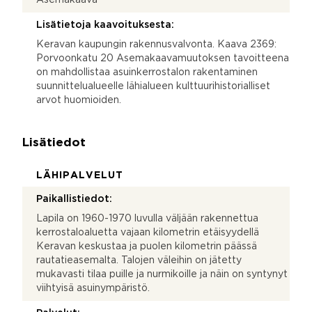
Lisätietoja kaavoituksesta:
Keravan kaupungin rakennusvalvonta. Kaava 2369:
Porvoonkatu 20 Asemakaavamuutoksen tavoitteena
on mahdollistaa asuinkerrostalon rakentaminen
suunnittelualueelle lähialueen kulttuurihistorialliset
arvot huomioiden.
Lisätiedot
LÄHIPALVELUT
Paikallistiedot:
Lapila on 1960-1970 luvulla väljään rakennettua
kerrostaloaluetta vajaan kilometrin etäisyydellä
Keravan keskustaa ja puolen kilometrin päässä
rautatieasemalta. Talojen väleihin on jätetty
mukavasti tilaa puille ja nurmikoille ja näin on syntynyt
viihtyisä asuinympäristö.