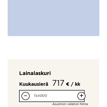
Lainalaskuri
717
Kuukausierä
€ / kk
–
+
Asunnon velaton hinta