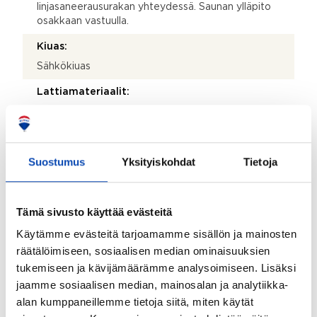
linjasaneerausurakan yhteydessä. Saunan ylläpito
osakkaan vastuulla.
Kiuas:
Sähkökiuas
Lattiamateriaalit:
Laatta
Seinämateriaalit:
Kaakeli
Suostumus
Yksityiskohdat
Tietoja
WC:n lisätiedot:
Remontoitu 2018 yhtiössä olleen
Tämä sivusto käyttää evästeitä
linjasaneerausurakan yhteydessä.
Käytämme evästeitä tarjoamamme sisällön ja mainosten
WC:iden lukumäärä:
räätälöimiseen, sosiaalisen median ominaisuuksien
1
tukemiseen ja kävijämäärämme analysoimiseen. Lisäksi
jaamme sosiaalisen median, mainosalan ja analytiikka-
Lattiamateriaalit:
alan kumppaneillemme tietoja siitä, miten käytät
Laatta