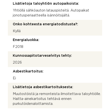
Lisätietoja taloyhtiön autopaikoista:
Yhtiöllä sähköauton latauspisteitä. Autopaikat
jonotusperiaatteella isännöitsijältä.
Onko kohteesta energiatodistusta?:
Kyllä
Energialuokka:
F2018
Kunnossapitotarveselvitys tehty:
2026
Asbestikartoitus:
Ei
Lisätietoja asbestikartoituksesta:
Muutostöistä ja remonteista ilmoitettava taloyhtiölle.
Haitta-ainekartoitus tehtävä ennen
purkutöidenaloittamista.