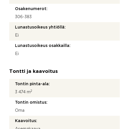
Osakenumerot:
306-383
Lunastusoikeus yhtiöllä:
Ei
Lunastusoikeus osakkailla:
Ei
Tontti ja kaavoitus
Tontin pinta-ala:
2
3 474 m
Tontin omistus:
Oma
Kaavoitus:
Asemakaava