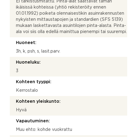
Ei tarkistusmitattu. Pinta-alat saattavat tämän
ikäisissä kohteissa (yhtiö rekisteröity ennen
01.01.1992) poiketa olennaisestikin asuinrakennusten
nykyisten mittaustapojen ja standardien (SFS 5139)
mukaan laskettavasta asuintilojen pinta-alasta. Pinta-
ala voi siis olla edellä mainittua pienempi tai suurempi.
Huoneet:
3h, k, psh, s, lasit.parv.
Huoneluku:
3
Kohteen tyyppi:
Kerrostalo
Kohteen yleiskunto:
Hyvä
Vapautuminen:
Muu ehto: kohde vuokrattu