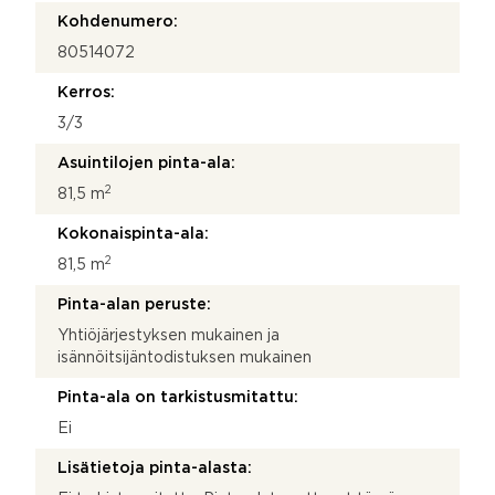
Kohdenumero:
80514072
Kerros:
3/3
Asuintilojen pinta-ala:
2
81,5 m
Kokonaispinta-ala:
2
81,5 m
Pinta-alan peruste:
Yhtiöjärjestyksen mukainen ja
isännöitsijäntodistuksen mukainen
Pinta-ala on tarkistusmitattu:
Ei
Lisätietoja pinta-alasta: