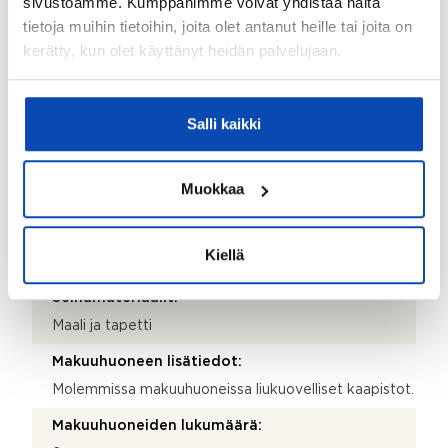
sivustoamme. Kumppanimme voivat yhdistää näitä
Seinämateriaalit:
tietoja muihin tietoihin, joita olet antanut heille tai joita on
kerätty, kun olet käyttänyt heidän palvelujaan.
Kaakeli
Varustus:
WC-istuin, bidee-suihku, peilikaappi, pesuallas,
Salli kaikki
allaskaappi ja pyyhepatteri
Olohuoneen lisätiedot:
Muokkaa
Olohuoneessa viilentävä ilmalämpöpumppu.
Lattiamateriaalit:
Kiellä
Laminaatti
Seinämateriaalit:
Maali ja tapetti
Makuuhuoneen lisätiedot:
Molemmissa makuuhuoneissa liukuovelliset kaapistot.
Makuuhuoneiden lukumäärä: