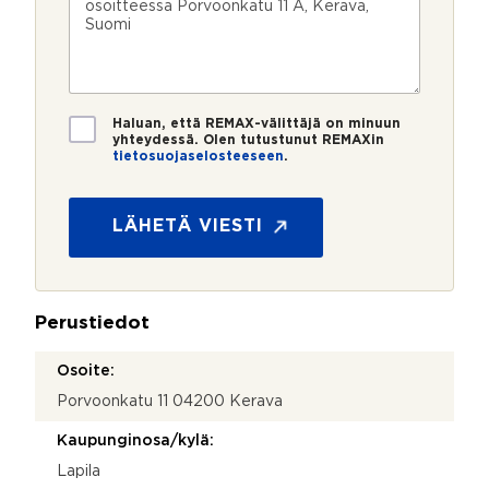
u
p
e
e
m
o
e
s
e
s
?
t
r
t
i
o
i
*
*
T
Haluan, että REMAX-välittäjä on minuun
i
yhteydessä. Olen tutustunut REMAXin
tietosuojaselosteeseen
.
e
S
t
ä
o
h
s
LÄHETÄ VIESTI
k
u
ö
o
p
j
o
a
s
Perustiedot
*
t
i
Osoite:
Porvoonkatu 11 04200 Kerava
Kaupunginosa/kylä:
Lapila