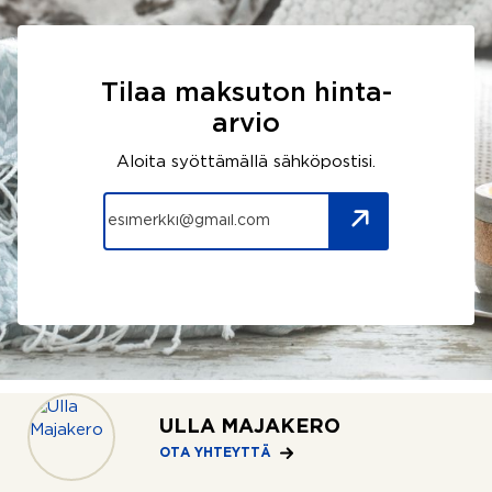
Tilaa maksuton hinta-
arvio
Aloita syöttämällä sähköpostisi.
ULLA MAJAKERO
SINUA SAATTAISI
OTA YHTEYTTÄ
Kiinnostaa myös nämä