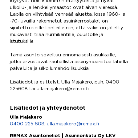
löytyvät noin kilometrin etäisyydeltä ja hyvät
ulkoilu- ja lenkkeilymaastot ovat aivan vieressä.
Lapila on viihtyisää vehreää aluetta, jossa 1960- ja
-70-luvuilla rakennetut asuinkerrostalot on
sijoitettu isoille tonteille niin, että väliin on jätetty
mukavasti tilaa nurmikentille, puustolle ja
istutuksille.
Tämä asunto soveltuu erinomaisesti asukkaille,
jotka arvostavat rauhallista asuinympäristöä lähellä
palveluita ja ulkoilumahdollisuuksia.
Lisätiedot ja esittelyt: Ulla Majakero, puh. 0400
225608 tai ulla.majakero@remax.fi.
Lisätiedot ja yhteydenotot
Ulla Majakero
0400 225 608
,
ulla.majakero@remax.fi
REMAX Asuntoneliöt | Asunnonkatu Oy LKV