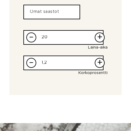
–
+
Laina-aika
–
+
Korkoprosentti