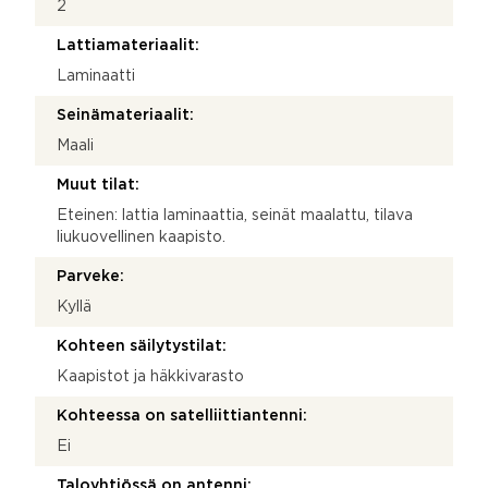
2
Lattiamateriaalit:
Laminaatti
Seinämateriaalit:
Maali
Muut tilat:
Eteinen: lattia laminaattia, seinät maalattu, tilava
liukuovellinen kaapisto.
Parveke:
Kyllä
Kohteen säilytystilat:
Kaapistot ja häkkivarasto
Kohteessa on satelliittiantenni:
Ei
Taloyhtiössä on antenni: