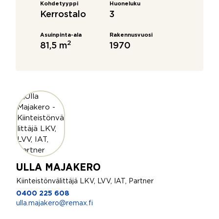
Kohdetyyppi
Huoneluku
Kerrostalo
3
Asuinpinta-ala
Rakennusvuosi
2
81,5 m
1970
ULLA MAJAKERO
Kiinteistönvälittäjä LKV, LVV, IAT, Partner
0400 225 608
ulla.majakero@remax.fi