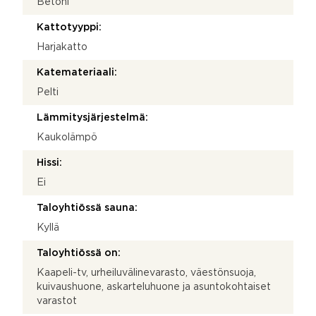
Betoni
Kattotyyppi:
Harjakatto
Katemateriaali:
Pelti
Lämmitysjärjestelmä:
Kaukolämpö
Hissi:
Ei
Taloyhtiössä sauna:
Kyllä
Taloyhtiössä on:
Kaapeli-tv, urheiluvälinevarasto, väestönsuoja,
kuivaushuone, askarteluhuone ja asuntokohtaiset
varastot