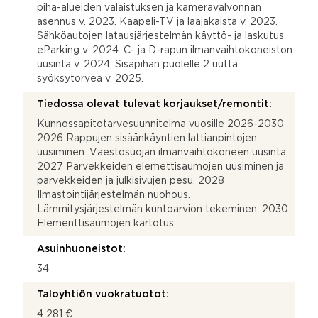
piha-alueiden valaistuksen ja kameravalvonnan
asennus v. 2023. Kaapeli-TV ja laajakaista v. 2023.
Sähköautojen latausjärjestelmän käyttö- ja laskutus
eParking v. 2024. C- ja D-rapun ilmanvaihtokoneiston
uusinta v. 2024. Sisäpihan puolelle 2 uutta
syöksytorvea v. 2025.
Tiedossa olevat tulevat korjaukset/remontit:
Kunnossapitotarvesuunnitelma vuosille 2026-2030
2026 Rappujen sisäänkäyntien lattianpintojen
uusiminen. Väestösuojan ilmanvaihtokoneen uusinta.
2027 Parvekkeiden elemettisaumojen uusiminen ja
parvekkeiden ja julkisivujen pesu. 2028
Ilmastointijärjestelmän nuohous.
Lämmitysjärjestelmän kuntoarvion tekeminen. 2030
Elementtisaumojen kartotus.
Asuinhuoneistot:
34
Taloyhtiön vuokratuotot:
4 281 €