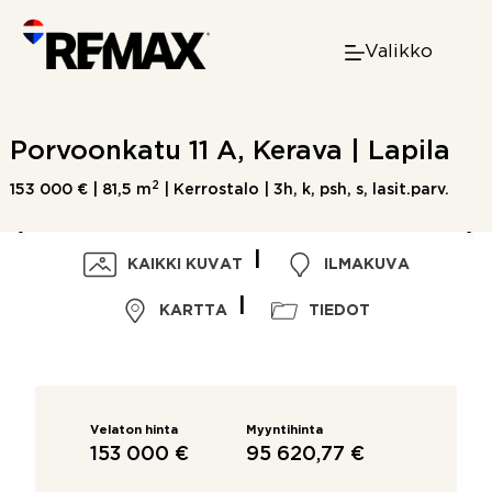
Skip
to
Valikko
content
Porvoonkatu 11 A, Kerava | Lapila
2
153 000 € |
81,5 m
| Kerrostalo | 3h, k, psh, s, lasit.parv.
KAIKKI KUVAT
ILMAKUVA
KARTTA
TIEDOT
Velaton hinta
Myyntihinta
153 000 €
95 620,77 €