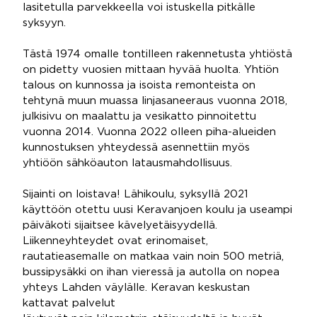
lasitetulla parvekkeella voi istuskella pitkälle
syksyyn.
Tästä 1974 omalle tontilleen rakennetusta yhtiöstä
on pidetty vuosien mittaan hyvää huolta. Yhtiön
talous on kunnossa ja isoista remonteista on
tehtynä muun muassa linjasaneeraus vuonna 2018,
julkisivu on maalattu ja vesikatto pinnoitettu
vuonna 2014. Vuonna 2022 olleen piha-alueiden
kunnostuksen yhteydessä asennettiin myös
yhtiöön sähköauton latausmahdollisuus.
Sijainti on loistava! Lähikoulu, syksyllä 2021
käyttöön otettu uusi Keravanjoen koulu ja useampi
päiväkoti sijaitsee kävelyetäisyydellä.
Liikenneyhteydet ovat erinomaiset,
rautatieasemalle on matkaa vain noin 500 metriä,
bussipysäkki on ihan vieressä ja autolla on nopea
yhteys Lahden väylälle. Keravan keskustan
kattavat palvelut