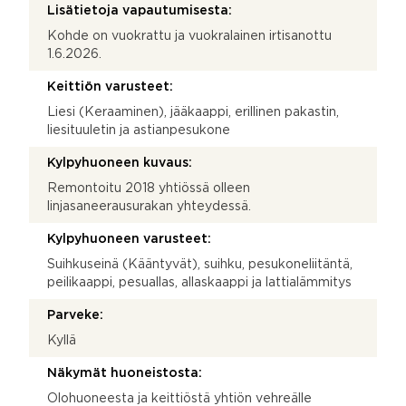
Lisätietoja vapautumisesta:
Kohde on vuokrattu ja vuokralainen irtisanottu
1.6.2026.
Keittiön varusteet:
Liesi (Keraaminen), jääkaappi, erillinen pakastin,
liesituuletin ja astianpesukone
Kylpyhuoneen kuvaus:
Remontoitu 2018 yhtiössä olleen
linjasaneerausurakan yhteydessä.
Kylpyhuoneen varusteet:
Suihkuseinä (Kääntyvät), suihku, pesukoneliitäntä,
peilikaappi, pesuallas, allaskaappi ja lattialämmitys
Parveke:
Kyllä
Näkymät huoneistosta:
Olohuoneesta ja keittiöstä yhtiön vehreälle