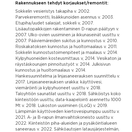
Rakennukseen tehdyt korjaukset/remontit:
Sokkelin vesieristys takapiha v. 2002.
Parvekeremontti, lisäikkunoiden asennus v. 2003.
Etupiha/uudet salaojat, sokkeli v, 2007.
Lisäautopaikkojen rakentaminen D-rapun päätyyn v.
2007. Ulko-ovien uusiminen ja ikkunaseinät uusittu v.
2007. Pääviemäreiden sukitus ja kunnostus v. 2010.
Roskakatoksen kunnostus ja huoltomaalaus v. 2011.
Sokkelin kunnostustoimenpiteet ja maalaus v. 2014.
Kylpyhuoneiden kosteusmittaus v, 2014. Vesikaton ja
räystäskourujen pinnoitustyöt v. 2014. Julkisivun
kunnostus ja huoltomaalaus v. 2014.
Hankesuunnitelma ja linjasaneerauksen suunnittelu v.
2017. Linjasaneerauksen urakka: käyttövesi,
viemäröinti ja kylpyhuoneet uusittu v. 2018.
Taloyhtiön saunatilat uusittu v. 2018. Sähköistys koko
kiinteistöön uusittu, data-kaapelointi asennettu 1000
Mt v. 2018. Lukoston uusiminen (iLoQ) v. 2019.
Lämpimän käyttöveden kiertovesipumppu uusittu v.
2021. A- ja B-rapun ilmanvaihtokoneisto uusittu v.
2022. Kiinteistön piha-alueiden ja pysäköintialueen
saneeraus v. 2022. Sähköautojen latausjärjestelmän,