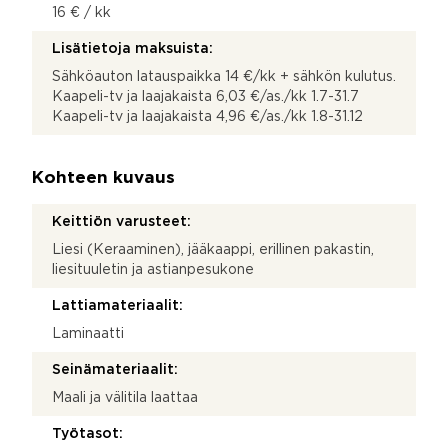
16 € / kk
Lisätietoja maksuista:
Sähköauton latauspaikka 14 €/kk + sähkön kulutus.
Kaapeli-tv ja laajakaista 6,03 €/as./kk 1.7-31.7
Kaapeli-tv ja laajakaista 4,96 €/as./kk 1.8-31.12
Kohteen kuvaus
Keittiön varusteet:
Liesi (Keraaminen), jääkaappi, erillinen pakastin,
liesituuletin ja astianpesukone
Lattiamateriaalit:
Laminaatti
Seinämateriaalit:
Maali ja välitila laattaa
Työtasot: