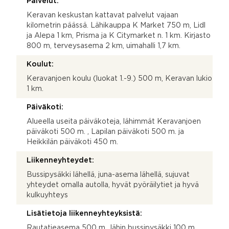
Palvelut:
Keravan keskustan kattavat palvelut vajaan
kilometrin päässä. Lähikauppa K Market 750 m, Lidl
ja Alepa 1 km, Prisma ja K Citymarket n. 1 km. Kirjasto
800 m, terveysasema 2 km, uimahalli 1,7 km.
Koulut:
Keravanjoen koulu (luokat 1.-9.) 500 m, Keravan lukio
1 km.
Päiväkoti:
Alueella useita päiväkoteja, lähimmät Keravanjoen
päiväkoti 500 m. , Lapilan päiväkoti 500 m. ja
Heikkilän päiväkoti 450 m.
Liikenneyhteydet:
Bussipysäkki lähellä, juna-asema lähellä, sujuvat
yhteydet omalla autolla, hyvät pyöräilytiet ja hyvä
kulkuyhteys
Lisätietoja liikenneyhteyksistä:
Rautatieasema 500 m., lähin bussipysäkki 100 m.,