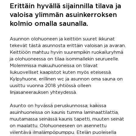
Erittäin hyvällä sijainnilla tilava ja
valoisa ylimmän asuinkerroksen
kolmio omalla saunalla.
Asunnon olohuoneen ja keittiön suuret ikkunat
tekevät tästä asunnosta erittäin valoisan ja avaran.
Keittiöön mahtuu hyvin suurempikin ruokailuryhmä
ja olohuoneessa on tilaa isommallekin seurueelle.
Molemmissa makuuhuoneissa on tilavat
liukuovelliset kaapistot kuten myös eteisessä.
Kylpyhuone, erillinen wc ja asunnon oma sauna on
uusittu vuonna 2018 yhtiössä olleen
linjasaneerauksen yhteydessä.
Asunto on hyvässä peruskunnossa; kaikissa
asuinhuoneissa on kaunis tumma laminaattilattia,
muutamassa seinässä kaunis tapetti, muuten seinät
on maalattu. Olohuoneeseen on asennettu
viilentävä ilmalämpöpumppu. Etelän puoleisella