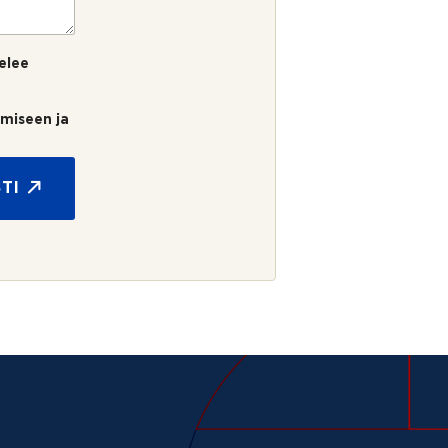
elee
umiseen ja
TI