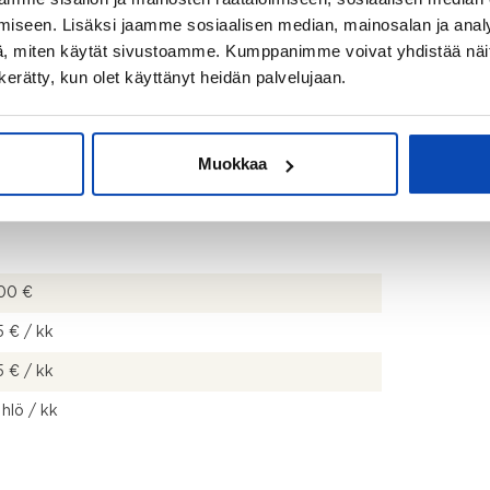
iseen. Lisäksi jaamme sosiaalisen median, mainosalan ja analy
, miten käytät sivustoamme. Kumppanimme voivat yhdistää näitä t
n kerätty, kun olet käyttänyt heidän palvelujaan.
Muokkaa
00 €
 € / kk
 € / kk
 hlö / kk