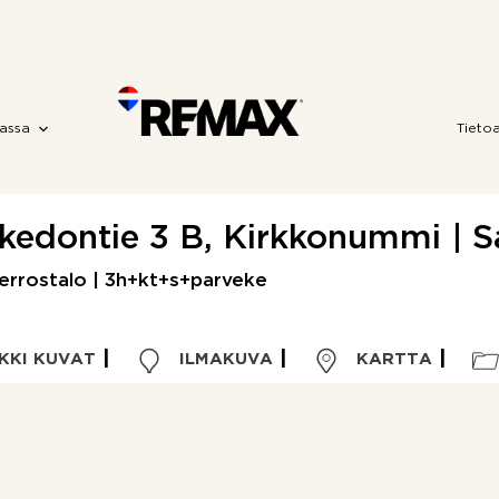
assa
Tieto
kedontie 3 B, Kirkkonummi | S
errostalo | 3h+kt+s+parveke
KKI KUVAT
ILMAKUVA
KARTTA
Kohdetyyppi