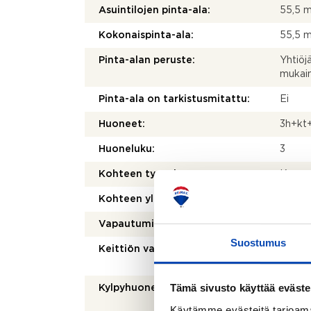
Asuintilojen pinta-ala:
55,5 
Kokonaispinta-ala:
55,5 
Pinta-alan peruste:
Yhtiöj
mukai
Pinta-ala on tarkistusmitattu:
Ei
Huoneet:
3h+kt
Huoneluku:
3
Kohteen tyyppi:
Kerros
Kohteen yleiskunto:
Hyvä
Vapautuminen:
Sopim
Suostumus
Keittiön varusteet:
Jääkaap
astia
Tämä sivusto käyttää eväste
Kylpyhuoneen varusteet:
WC-ist
peilika
Käytämme evästeitä tarjoama