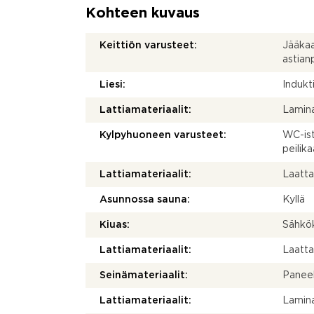
Kohteen kuvaus
Keittiön varusteet:
Jääkaap
astia
Liesi:
Indukti
Lattiamateriaalit:
Lamina
Kylpyhuoneen varusteet:
WC-ist
peilika
Lattiamateriaalit:
Laatt
Asunnossa sauna:
Kyllä
Kiuas:
Sähkö
Lattiamateriaalit:
Laatt
Seinämateriaalit:
Paneel
Lattiamateriaalit:
Lamina