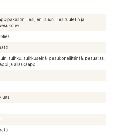
pipakastin, liesi, erillisuuni, liesituuletin ja
npesukone
oliesi
atti
uin, suihku, suihkuseinä, pesukoneliitäntä, pesuallas,
appi ja allaskaappi
a
kiuas
a
i
atti