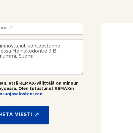
uan, että REMAX-välittäjä on minuun
eydessä. Olen tutustunut REMAXin
tosuojaselosteeseen
.
HETÄ VIESTI