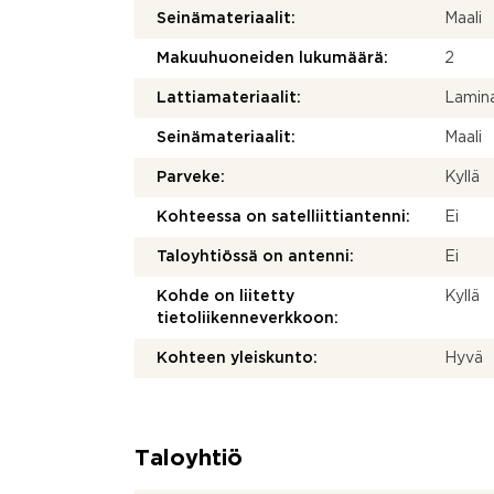
Seinämateriaalit:
Maali
Makuuhuoneiden lukumäärä:
2
Lattiamateriaalit:
Lamina
Seinämateriaalit:
Maali
Parveke:
Kyllä
Kohteessa on satelliittiantenni:
Ei
Taloyhtiössä on antenni:
Ei
Kohde on liitetty
Kyllä
tietoliikenneverkkoon:
Kohteen yleiskunto:
Hyvä
Taloyhtiö