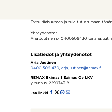
Alueella on erinomaiset ulkoilumahdollisuude
uimapaikka sekä Sarfvik Golf.
Hyvät bussiyhteydet mm. Espooseen, Helsink
Tartu tilaisuuteen ja tule tutustumaan tähä
Yhteydenotot
Arja Juutinen p. 0400506430 tai arja.juuti
Lisätiedot ja yhteydenotot
Arja Juutinen
0400 506 430
,
arja.juutinen@remax.fi
REMAX Eximas | Eximas Oy LKV
y-tunnus: 2299743-8
Jaa linkki