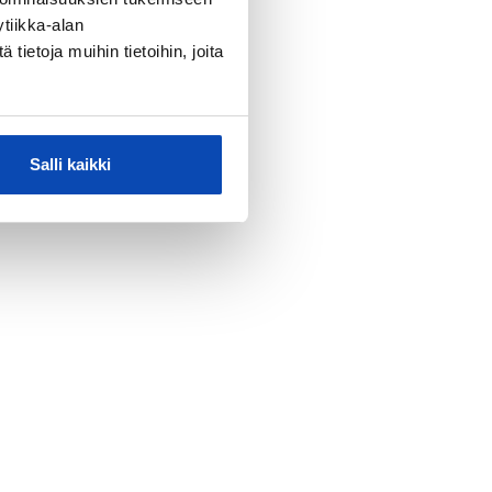
tiikka-alan
ietoja muihin tietoihin, joita
Salli kaikki