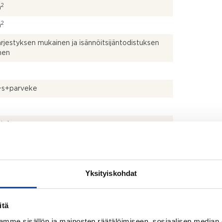
2
m
2
m
ärjestyksen mukainen ja isännöitsijäntodistuksen
nen
+s+parveke
talo
uksen mukaan
Yksityiskohdat
pipakastin, liesi, erillisuuni, liesituuletin ja
npesukone
itä
uin, suihku, suihkuseinä, pesukoneliitäntä, pesuallas,
appi ja allaskaappi
mme sisällön ja mainosten räätälöimiseen, sosiaalisen median