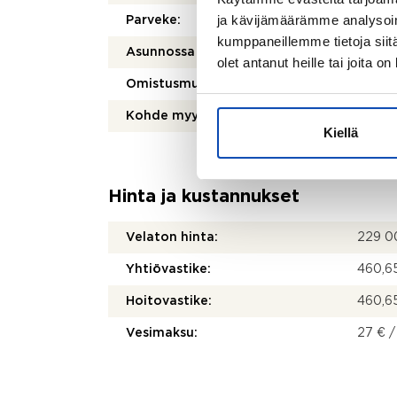
ja kävijämäärämme analysoim
Parveke:
Kyllä
kumppaneillemme tietoja siitä
Asunnossa sauna:
Kyllä
olet antanut heille tai joita o
Omistusmuoto:
Oma
Kohde myydään vuokrattuna:
Ei
Kiellä
Hinta ja kustannukset
Velaton hinta:
229 0
Yhtiövastike:
460,65
Hoitovastike:
460,65
Vesimaksu:
27 € /