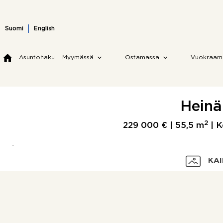
Skip
to
content
Suomi
English
Asuntohaku
Myymässä
Ostamassa
Vuokraam
Heinä
2
229 000 € |
55,5 m
| K
KAI
Velaton hinta
Myyntihinta