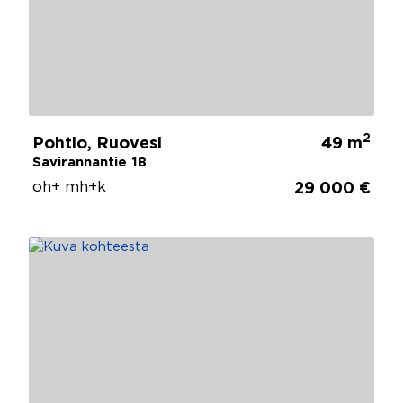
2
Pohtio, Ruovesi
49 m
Savirannantie 18
oh+ mh+k
29 000 €