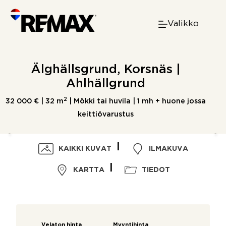
Skip
to
Valikko
content
Älghällsgrund, Korsnäs |
Ahlhällgrund
2
32 000 € |
32 m
| Mökki tai huvila | 1 mh + huone jossa
keittiövarustus
KAIKKI KUVAT
ILMAKUVA
KARTTA
TIEDOT
Velaton hinta
Myyntihinta