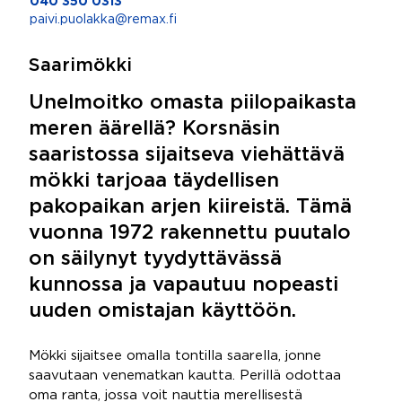
040 350 0313
paivi.puolakka@remax.fi
Saarimökki
Unelmoitko omasta piilopaikasta
meren äärellä? Korsnäsin
saaristossa sijaitseva viehättävä
mökki tarjoaa täydellisen
pakopaikan arjen kiireistä. Tämä
vuonna 1972 rakennettu puutalo
on säilynyt tyydyttävässä
kunnossa ja vapautuu nopeasti
uuden omistajan käyttöön.
Mökki sijaitsee omalla tontilla saarella, jonne
saavutaan venematkan kautta. Perillä odottaa
oma ranta, jossa voit nauttia merellisestä