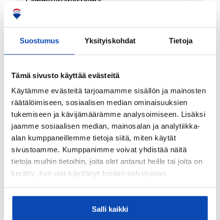
Lämmitysjärjestelmä:
Puu
Hissi:
Suostumus
Yksityiskohdat
Tietoja
Ei
Onko kohteesta energiatodistusta?:
Tämä sivusto käyttää evästeitä
Kohteella ei energiatodistuslain nojalla tarvitse olla
energiatodistusta
Käytämme evästeitä tarjoamamme sisällön ja mainosten
räätälöimiseen, sosiaalisen median ominaisuuksien
Asbestikartoitus:
tukemiseen ja kävijämäärämme analysoimiseen. Lisäksi
Ei
jaamme sosiaalisen median, mainosalan ja analytiikka-
alan kumppaneillemme tietoja siitä, miten käytät
Rakennukseen tehdyt korjaukset/remontit:
sivustoamme. Kumppanimme voivat yhdistää näitä
Verannan vastainen seinä uusittu 2026
tietoja muihin tietoihin, joita olet antanut heille tai joita on
kerätty, kun olet käyttänyt heidän palvelujaan.
Tontti ja kaavoitus
Tontin pinta-ala:
Salli kaikki
1,19 ha