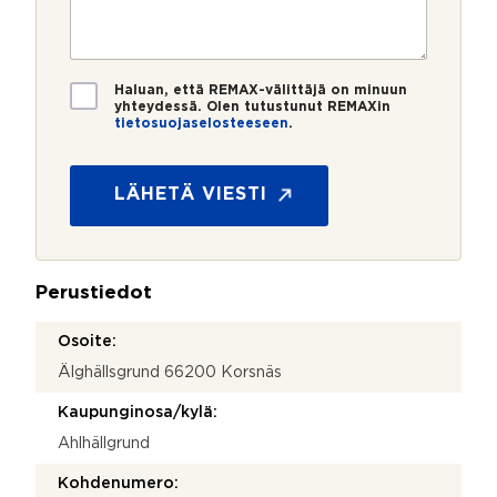
e
s
?
t
r
t
i
o
i
S
*
*
T
ä
Haluan, että REMAX-välittäjä on minuun
i
yhteydessä. Olen tutustunut REMAXin
h
tietosuojaselosteeseen
.
e
k
t
ö
o
p
s
LÄHETÄ VIESTI
o
u
s
o
t
j
i
a
V
Perustiedot
*
i
e
Osoite:
s
t
Älghällsgrund 66200 Korsnäs
i
Kaupunginosa/kylä:
Ahlhällgrund
Kohdenumero: