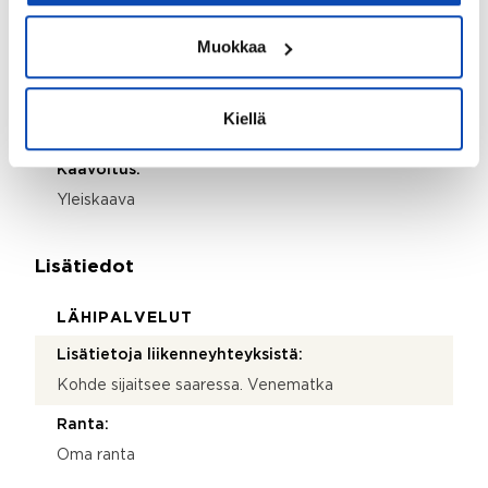
Tontin omistus:
Muokkaa
Oma
Lisätietoja tontista:
Kiellä
Kohde sijaitsee saaressa
Kaavoitus:
Yleiskaava
Lisätiedot
LÄHIPALVELUT
Lisätietoja liikenneyhteyksistä:
Kohde sijaitsee saaressa. Venematka
Ranta:
Oma ranta