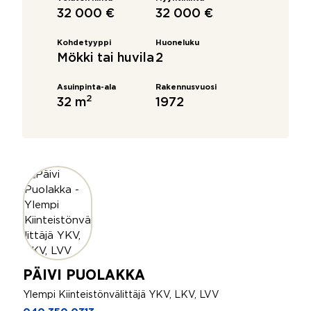
32 000 €
32 000 €
Kohdetyyppi
Huoneluku
Mökki tai huvila
2
Asuinpinta-ala
Rakennusvuosi
2
32 m
1972
PÄIVI PUOLAKKA
Ylempi Kiinteistönvälittäjä YKV, LKV, LVV