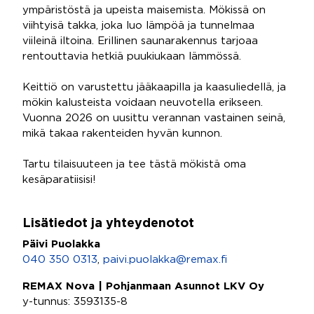
ympäristöstä ja upeista maisemista. Mökissä on
viihtyisä takka, joka luo lämpöä ja tunnelmaa
viileinä iltoina. Erillinen saunarakennus tarjoaa
rentouttavia hetkiä puukiukaan lämmössä.
Keittiö on varustettu jääkaapilla ja kaasuliedellä, ja
mökin kalusteista voidaan neuvotella erikseen.
Vuonna 2026 on uusittu verannan vastainen seinä,
mikä takaa rakenteiden hyvän kunnon.
Tartu tilaisuuteen ja tee tästä mökistä oma
kesäparatiisisi!
Lisätiedot ja yhteydenotot
Päivi Puolakka
040 350 0313
,
paivi.puolakka@remax.fi
REMAX Nova | Pohjanmaan Asunnot LKV Oy
y-tunnus: 3593135-8