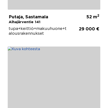
2
Putaja, Sastamala
52 m
Alhajärventie 141
tupa+keittiö+makuuhuone+t
29 000 €
alousrakennukset