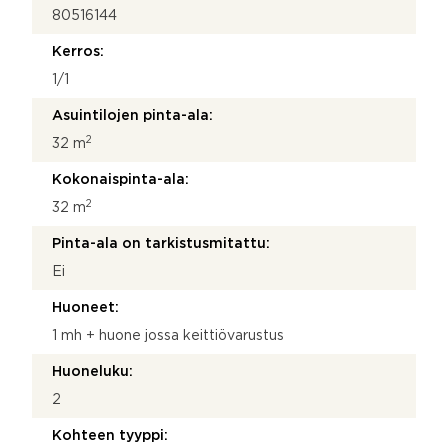
80516144
Kerros:
1/1
Asuintilojen pinta-ala:
2
32 m
Kokonaispinta-ala:
2
32 m
Pinta-ala on tarkistusmitattu:
Ei
Huoneet:
1 mh + huone jossa keittiövarustus
Huoneluku:
2
Kohteen tyyppi: