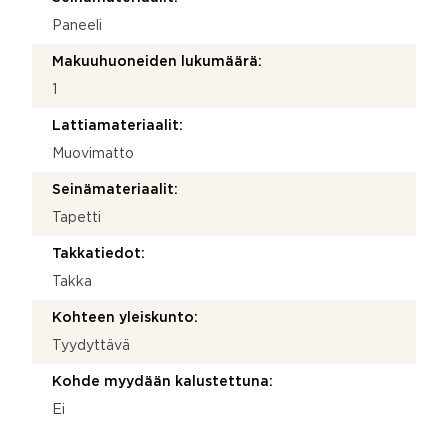
Paneeli
Makuuhuoneiden lukumäärä:
1
Lattiamateriaalit:
Muovimatto
Seinämateriaalit:
Tapetti
Takkatiedot:
Takka
Kohteen yleiskunto:
Tyydyttävä
Kohde myydään kalustettuna:
Ei