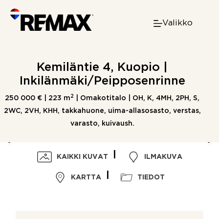
Skip
to
Valikko
content
Kemiläntie 4, Kuopio |
Inkilänmäki/Peipposenrinne
2
250 000 € |
223 m
| Omakotitalo | OH, K, 4MH, 2PH, S,
2WC, 2VH, KHH, takkahuone, uima-allasosasto, verstas,
varasto, kuivaush.
KAIKKI KUVAT
ILMAKUVA
KARTTA
TIEDOT