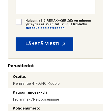
o
e
s
e
s
?
t
r
t
i
o
i
y
*
*
T
h
Haluan, että REMAX-välittäjä on minuun
i
yhteydessä. Olen tutustunut REMAXin
t
tietosuojaselosteeseen
.
e
e
t
y
o
d
s
LÄHETÄ VIESTI
e
u
n
o
o
j
t
a
t
Perustiedot
*
o
s
Osoite:
i
*
Kemiläntie 4 70340 Kuopio
Kaupunginosa/kylä:
Inkilänmäki/Peipposenrinne
Kohdenumero: