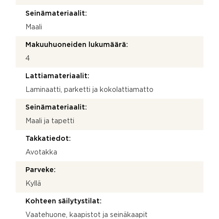
Seinämateriaalit:
Maali
Makuuhuoneiden lukumäärä:
4
Lattiamateriaalit:
Laminaatti, parketti ja kokolattiamatto
Seinämateriaalit:
Maali ja tapetti
Takkatiedot:
Avotakka
Parveke:
Kyllä
Kohteen säilytystilat:
Vaatehuone, kaapistot ja seinäkaapit