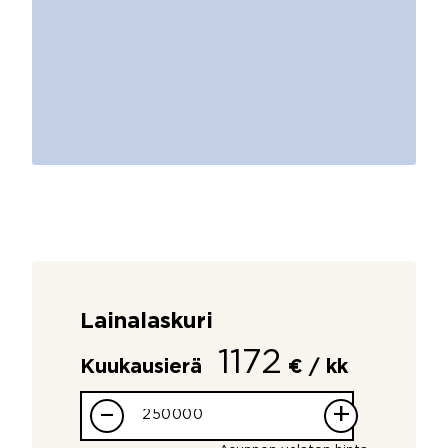
Lainalaskuri
1172
Kuukausierä
€ / kk
–
+