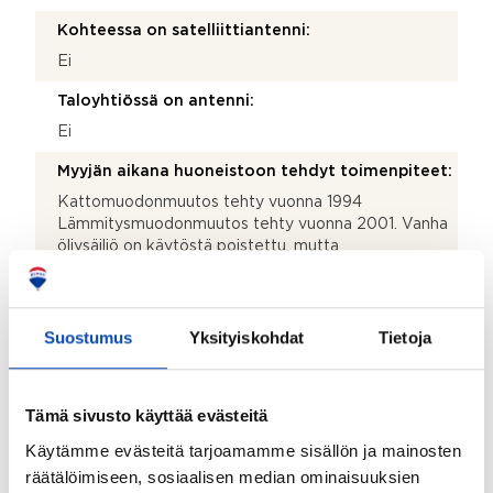
Kohteessa on satelliittiantenni:
Ei
Taloyhtiössä on antenni:
Ei
Myyjän aikana huoneistoon tehdyt toimenpiteet:
Kattomuodonmuutos tehty vuonna 1994
Lämmitysmuodonmuutos tehty vuonna 2001. Vanha
öljysäiliö on käytöstä poistettu, mutta
tarkastusraporttia tyhjennyksestä ei ole ja ostaja
vastaa kaikilta osin öljysäiliön jatkokäsittelystä.
Kohteen yleiskunto:
Suostumus
Yksityiskohdat
Tietoja
Välttävä
Lisätietoja kunnosta:
Tämä sivusto käyttää evästeitä
Kuntotarkastuksen yhteydessä saunan seinästä on
Käytämme evästeitä tarjoamamme sisällön ja mainosten
otettu näytepala ja tehty sen osalta kuntotutkimus.
räätälöimiseen, sosiaalisen median ominaisuuksien
Kiinteistö on alkuperäiskuntoinen. Lisätietoja