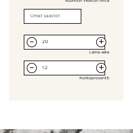
Asunnon velaton hinta
–
+
Laina-aika
–
+
Korkoprosentti