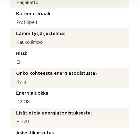
Harjakatto
Katemateriaali:
Profiilipelti
Lämmitysjärjestelmä:
Kaukolämpö
Hissi:
Ei
Onko kohteesta energiatodistusta?:
Kyllä
Energialuokka:
D2018
Lisätietoja energiatodistuksesta:
E=170
Asbestikartoitus: