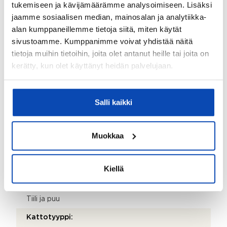
saatavana välittäjältä.
tukemiseen ja kävijämäärämme analysoimiseen. Lisäksi
jaamme sosiaalisen median, mainosalan ja analytiikka-
Kohde myydään kalustettuna:
alan kumppaneillemme tietoja siitä, miten käytät
Ei
sivustoamme. Kumppanimme voivat yhdistää näitä
tietoja muihin tietoihin, joita olet antanut heille tai joita on
kerätty, kun olet käyttänyt heidän palvelujaan.
Kiinteistö
Kiinteistötunnus:
Salli kaikki
297-14-1-12
Valmistumisvuosi:
1975
Muokkaa
Käyttöönottovuosi:
1975
Kiellä
Rakennus- ja pintamateriaalit:
Tiili ja puu
Kattotyyppi: