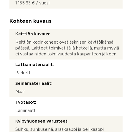
1 155,63 € / vuosi
Kohteen kuvaus
Keittiön kuvaus:
Keittiön kodinkoneet ovat teknisen käyttöikänsä
päässä. Laitteet toimivat tällä hetkellä, mutta myyjä
ei vastaa niiden toimivuudesta kaupanteon jälkeen.
Lattiamateriaalit:
Parketti
Seinämateriaalit:
Maali
Työtasot:
Laminaatti
Kylpyhuoneen varusteet:
Suihku, suihkuseinä, allaskaappi ja peilikaappi