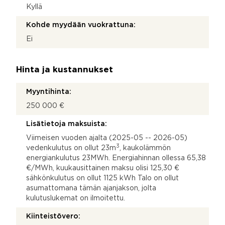
Kyllä
Kohde myydään vuokrattuna:
Ei
Hinta ja kustannukset
Myyntihinta:
250 000 €
Lisätietoja maksuista:
Viimeisen vuoden ajalta (2025-05 -- 2026-05)
3
vedenkulutus on ollut 23m
, kaukolämmön
energiankulutus 23MWh. Energiahinnan ollessa 65,38
€/MWh, kuukausittainen maksu olisi 125,30 €
sähkönkulutus on ollut 1125 kWh Talo on ollut
asumattomana tämän ajanjakson, jolta
kulutuslukemat on ilmoitettu.
Kiinteistövero: