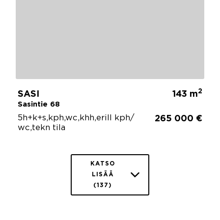
2
SASI
143 m
Sasintie 68
5h+k+s,kph,wc,khh,erill kph/
265 000 €
wc,tekn tila
KATSO
LISÄÄ
(137)