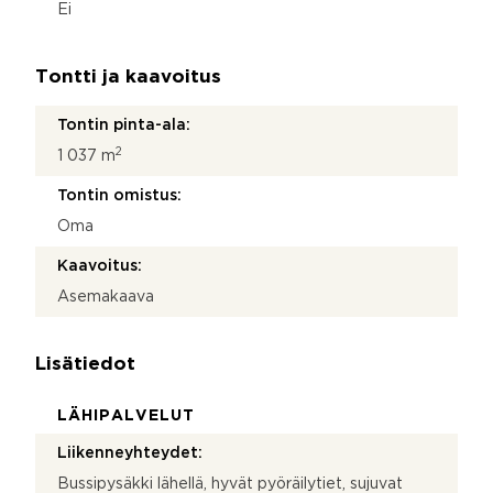
Ei
Tontti ja kaavoitus
Tontin pinta-ala:
2
1 037 m
Tontin omistus:
Oma
Kaavoitus:
Asemakaava
Lisätiedot
LÄHIPALVELUT
Liikenneyhteydet:
Bussipysäkki lähellä, hyvät pyöräilytiet, sujuvat