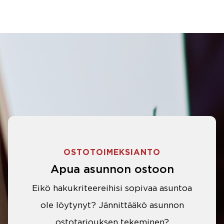
OSTOTOIMEKSIANTO
Apua asunnon ostoon
Eikö hakukriteereihisi sopivaa asuntoa
ole löytynyt? Jännittääkö asunnon
ostotarjouksen tekeminen?