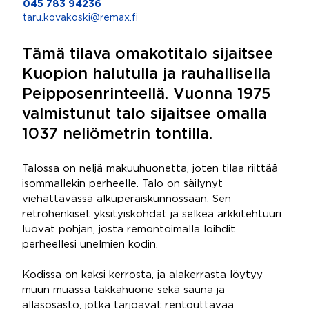
045 783 94236
taru.kovakoski@remax.fi
Tämä tilava omakotitalo sijaitsee
Kuopion halutulla ja rauhallisella
Peipposenrinteellä. Vuonna 1975
valmistunut talo sijaitsee omalla
1037 neliömetrin tontilla.
Talossa on neljä makuuhuonetta, joten tilaa riittää
isommallekin perheelle. Talo on säilynyt
viehättävässä alkuperäiskunnossaan. Sen
retrohenkiset yksityiskohdat ja selkeä arkkitehtuuri
luovat pohjan, josta remontoimalla loihdit
perheellesi unelmien kodin.
Kodissa on kaksi kerrosta, ja alakerrasta löytyy
muun muassa takkahuone sekä sauna ja
allasosasto, jotka tarjoavat rentouttavaa