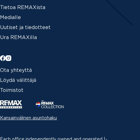
Tietoa REMAXista
Medialle
Uutiset ja tiedotteet
Ura REMAXilla
Ota yhteyttä
Löydä välittäjä
Toimistot
Kansainvälinen asuntohaku
Each office independently owned and operated |­