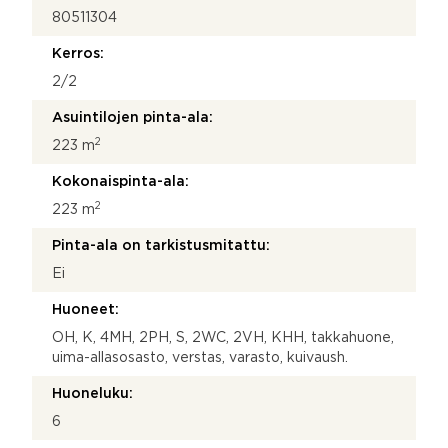
80511304
Kerros:
2/2
Asuintilojen pinta-ala:
2
223 m
Kokonaispinta-ala:
2
223 m
Pinta-ala on tarkistusmitattu:
Ei
Huoneet:
OH, K, 4MH, 2PH, S, 2WC, 2VH, KHH, takkahuone,
uima-allasosasto, verstas, varasto, kuivaush.
Huoneluku:
6