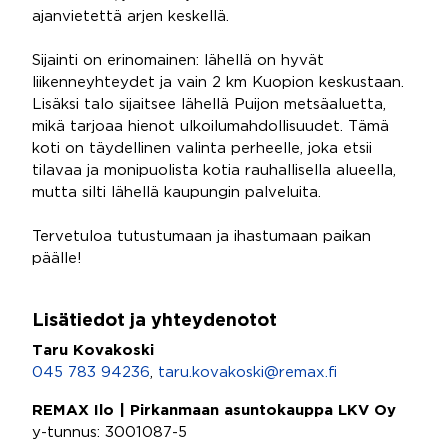
ajanvietettä arjen keskellä.
Sijainti on erinomainen: lähellä on hyvät
liikenneyhteydet ja vain 2 km Kuopion keskustaan.
Lisäksi talo sijaitsee lähellä Puijon metsäaluetta,
mikä tarjoaa hienot ulkoilumahdollisuudet. Tämä
koti on täydellinen valinta perheelle, joka etsii
tilavaa ja monipuolista kotia rauhallisella alueella,
mutta silti lähellä kaupungin palveluita.
Tervetuloa tutustumaan ja ihastumaan paikan
päälle!
Lisätiedot ja yhteydenotot
Taru Kovakoski
045 783 94236
,
taru.kovakoski@remax.fi
REMAX Ilo | Pirkanmaan asuntokauppa LKV Oy
y-tunnus: 3001087-5