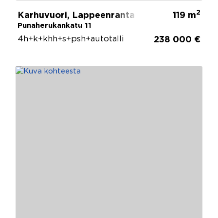
2
Karhuvuori, Lappeenranta
119 m
Punaherukankatu 11
4h+k+khh+s+psh+autotalli
238 000 €