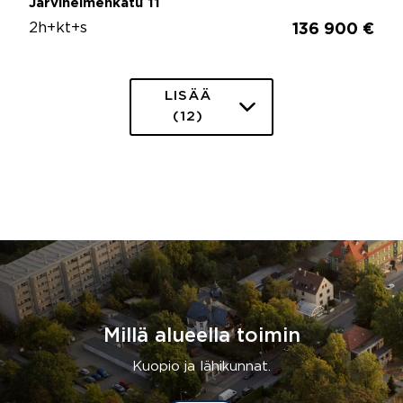
Järvihelmenkatu 11
2h+kt+s
136 900 €
LISÄÄ
(12)
Millä alueella toimin
Kuopio ja lähikunnat.