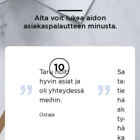
Alta voit lukea aidon
asiakaspalautteen minusta.
10
Taru hoiti
Saimm
hyvin asiat ja
tarvitt
oli yhteydessä
tiedot 
meihin.
hän oli
aloitta
Ostaja
työssää
hänen
kanssaa