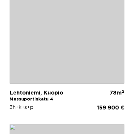
2
Lehtoniemi, Kuopio
78m
Messuportinkatu 4
3h+k+s+p
159 900 €