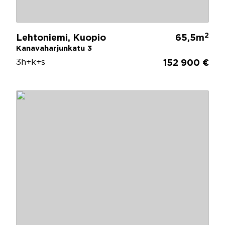
2
Lehtoniemi, Kuopio
65,5m
Kanavaharjunkatu 3
3h+k+s
152 900 €