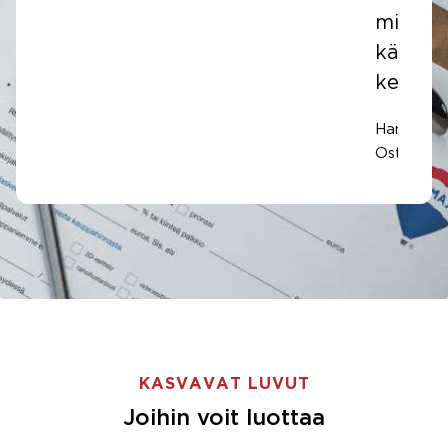
mielyt
käydä
keskust
Hannu Im
Ostaja
KASVAVAT LUVUT
Joihin voit luottaa