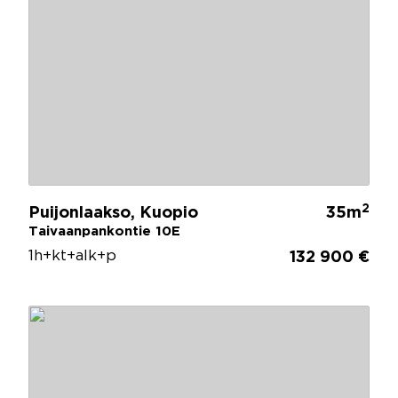
2
Puijonlaakso, Kuopio
35m
Taivaanpankontie 10E
1h+kt+alk+p
132 900 €