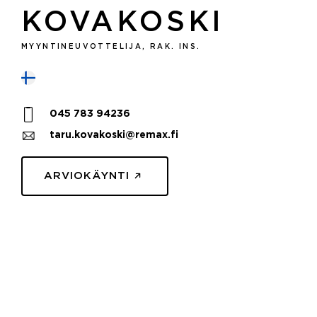
KOVAKOSKI
MYYNTINEUVOTTELIJA, RAK. INS.
045 783 94236
taru.kovakoski@remax.fi
ARVIOKÄYNTI