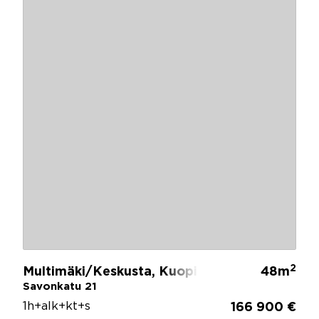
2
Multimäki/Keskusta, Kuopio
48m
Savonkatu 21
1h+alk+kt+s
166 900 €