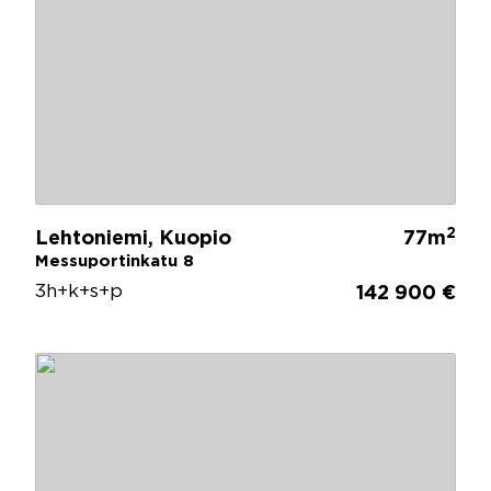
2
Lehtoniemi, Kuopio
77m
Messuportinkatu 8
3h+k+s+p
142 900 €