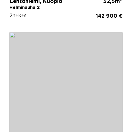
Lehtoniemi, Kuopio
52,5m
Helminauha 2
2h+k+s
142 900 €