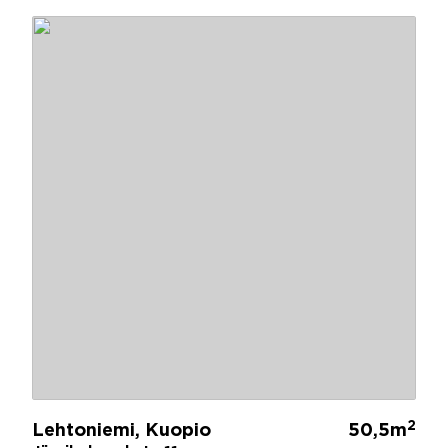
2
Lehtoniemi, Kuopio
50,5m