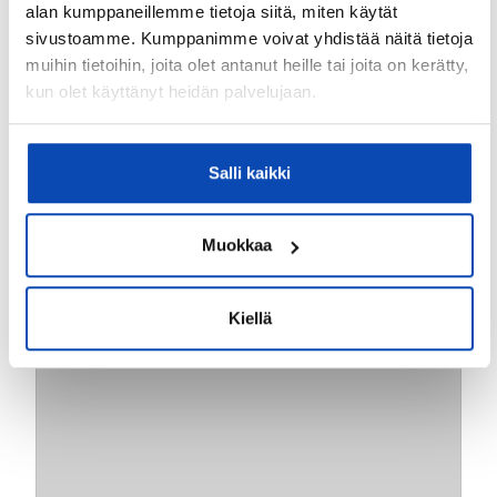
alan kumppaneillemme tietoja siitä, miten käytät
sivustoamme. Kumppanimme voivat yhdistää näitä tietoja
muihin tietoihin, joita olet antanut heille tai joita on kerätty,
kun olet käyttänyt heidän palvelujaan.
Salli kaikki
2
Puijonlaakso, Kuopio
34m
Sompatie 6
1h+kt
128 900 €
Muokkaa
Kiellä