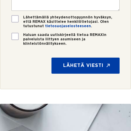
s
t
*
t
i
i
*
V
Lähettämällä yhteydenottopyynnön hyväksyn,
että REMAX käsittelee henkilötietojasi. Olen
a
tutustunut
tietosuojaselosteeseen
.
h
v
U
Haluan saada uutiskirjeellä tietoa REMAXin
i
palveluista liittyen asumiseen ja
u
kiinteistönvälitykseen.
s
t
t
i
u
s
s
k
LÄHETÄ VIESTI
*
i
r
j
e