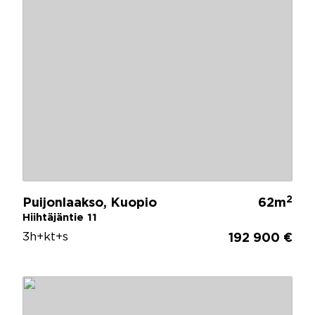
2
Puijonlaakso, Kuopio
62m
Hiihtäjäntie 11
3h+kt+s
192 900 €