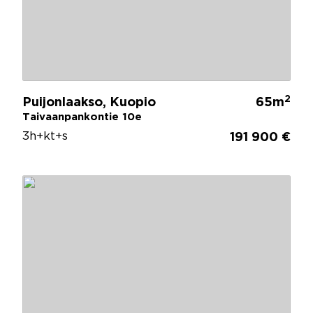
2
Puijonlaakso, Kuopio
65m
Taivaanpankontie 10e
3h+kt+s
191 900 €