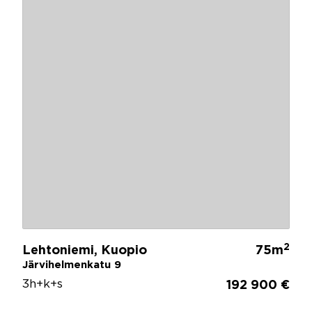
2
Lehtoniemi, Kuopio
75m
Järvihelmenkatu 9
3h+k+s
192 900 €