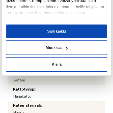
sivustoamme. Kumppanimme voivat yhdistää näitä
tietoja muihin tietoihin, joita olet antanut heille tai joita on
Postitoimipaikka:
kerätty, kun olet käyttänyt heidän palvelujaan.
Kuopio
Isännöitsijäntodistuksen päivämäärä:
Salli kaikki
08.09.2025
Valmistumisvuosi:
Muokkaa
2013
Käyttöönottovuosi:
Kiellä
2013
Rakennus- ja pintamateriaalit:
Betoni
Kattotyyppi:
Harjakatto
Katemateriaali:
Huopa