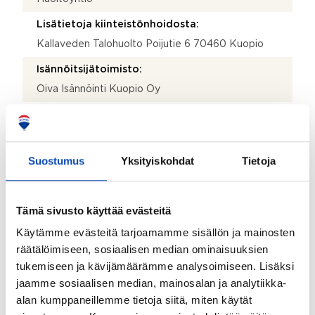
Lisätietoja kiinteistönhoidosta:
Kallaveden Talohuolto Poijutie 6 70460 Kuopio
Isännöitsijätoimisto:
Oiva Isännöinti Kuopio Oy
Isännöitsijän nimi:
Aimo Laitinen
Suostumus
Yksityiskohdat
Tietoja
Sähköposti:
aimo.laitinen@oi.fi
Puhelinnumero:
Tämä sivusto käyttää evästeitä
050 307 1762
Käytämme evästeitä tarjoamamme sisällön ja mainosten
räätälöimiseen, sosiaalisen median ominaisuuksien
Katuosoite:
tukemiseen ja kävijämäärämme analysoimiseen. Lisäksi
Maaherrankatu 21 A
jaamme sosiaalisen median, mainosalan ja analytiikka-
Postinumero:
alan kumppaneillemme tietoja siitä, miten käytät
70100