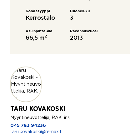
Kohdetyyppi
Huoneluku
Kerrostalo
3
Asuinpinta-ala
Rakennusvuosi
2
66,5 m
2013
TARU KOVAKOSKI
Myyntineuvottelija, RAK. ins.
045 783 94236
taru.kovakoski@remax.fi