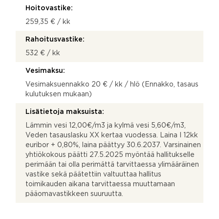
Hoitovastike:
259,35 € / kk
Rahoitusvastike:
532 € / kk
Vesimaksu:
Vesimaksuennakko 20 € / kk / hlö (Ennakko, tasaus
kulutuksen mukaan)
Lisätietoja maksuista:
Lämmin vesi 12,00€/m3 ja kylmä vesi 5,60€/m3,
Veden tasauslasku XX kertaa vuodessa. Laina I 12kk
euribor + 0,80%, laina päättyy 30.6.2037. Varsinainen
yhtiökokous päätti 27.5.2025 myöntää hallitukselle
perimään tai olla perimättä tarvittaessa ylimääräinen
vastike sekä päätettiin valtuuttaa hallitus
toimikauden aikana tarvittaessa muuttamaan
pääomavastikkeen suuruutta.