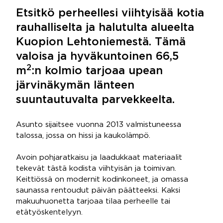
Etsitkö perheellesi viihtyisää kotia
rauhalliselta ja halutulta alueelta
Kuopion Lehtoniemestä. Tämä
valoisa ja hyväkuntoinen 66,5
2
m
:n kolmio tarjoaa upean
järvinäkymän länteen
suuntautuvalta parvekkeelta.
Asunto sijaitsee vuonna 2013 valmistuneessa
talossa, jossa on hissi ja kaukolämpö.
Avoin pohjaratkaisu ja laadukkaat materiaalit
tekevät tästä kodista viihtyisän ja toimivan.
Keittiössä on modernit kodinkoneet, ja omassa
saunassa rentoudut päivän päätteeksi. Kaksi
makuuhuonetta tarjoaa tilaa perheelle tai
etätyöskentelyyn.