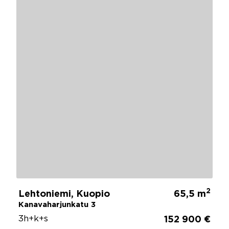
2
Lehtoniemi, Kuopio
65,5 m
Kanavaharjunkatu 3
3h+k+s
152 900 €