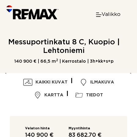
Skip
to
Valikko
content
Messuportinkatu 8 C, Kuopio |
Lehtoniemi
2
140 900 € |
66,5 m
| Kerrostalo | 3h+kk+s+p
KAIKKI KUVAT
ILMAKUVA
KARTTA
TIEDOT
Velaton hinta
Myyntihinta
140 900 €
83 682,70 €