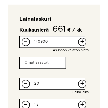
Lainalaskuri
661
Kuukausierä
€ / kk
–
+
Asunnon velaton hinta
–
+
Laina-aika
–
+