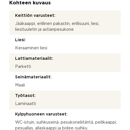
Kohteen kuvaus
Keittiön varusteet:
Jääkaappi, erillinen pakastin, erillisuuni, liesi,
liesituuletin ja astianpesukone
Liesi:
Keraaminen liesi
Lattiamateriaalit:
Parketti
Seinämateriaalit:
Maali
Työtasot:
Laminaatti
Kylpyhuoneen varusteet:
WC-istuin, suihkuseinä, pesukoneliitäntä, peilikaappi,
pesuallas, allaskaappi ja bidee-suihku