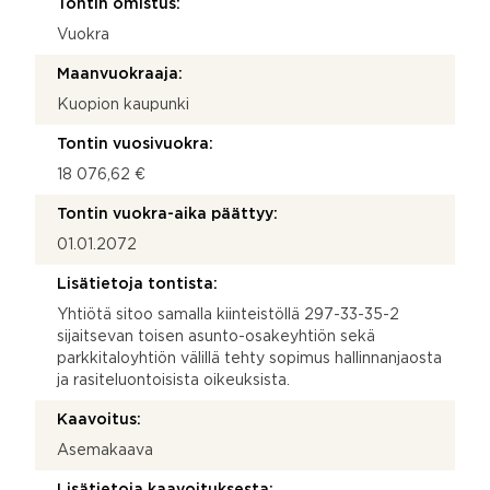
Tontin omistus:
Vuokra
Maanvuokraaja:
Kuopion kaupunki
Tontin vuosivuokra:
18 076,62 €
Tontin vuokra-aika päättyy:
01.01.2072
Lisätietoja tontista:
Yhtiötä sitoo samalla kiinteistöllä 297-33-35-2
sijaitsevan toisen asunto-osakeyhtiön sekä
parkkitaloyhtiön välillä tehty sopimus hallinnanjaosta
ja rasiteluontoisista oikeuksista.
Kaavoitus:
Asemakaava
Lisätietoja kaavoituksesta: