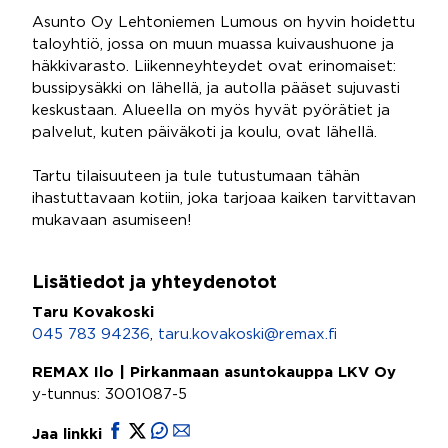
Asunto Oy Lehtoniemen Lumous on hyvin hoidettu
taloyhtiö, jossa on muun muassa kuivaushuone ja
häkkivarasto. Liikenneyhteydet ovat erinomaiset:
bussipysäkki on lähellä, ja autolla pääset sujuvasti
keskustaan. Alueella on myös hyvät pyörätiet ja
palvelut, kuten päiväkoti ja koulu, ovat lähellä.
Tartu tilaisuuteen ja tule tutustumaan tähän
ihastuttavaan kotiin, joka tarjoaa kaiken tarvittavan
mukavaan asumiseen!
Lisätiedot ja yhteydenotot
Taru Kovakoski
045 783 94236
,
taru.kovakoski@remax.fi
REMAX Ilo | Pirkanmaan asuntokauppa LKV Oy
y-tunnus: 3001087-5
Jaa linkki