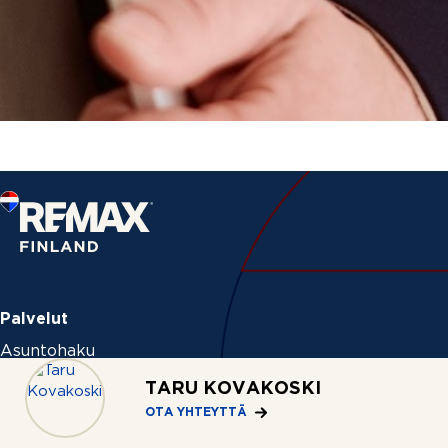
Palvelut
Asuntohaku
Myymässä
TARU KOVAKOSKI
OTA YHTEYTTÄ
Ostamassa
Vuokraamassa