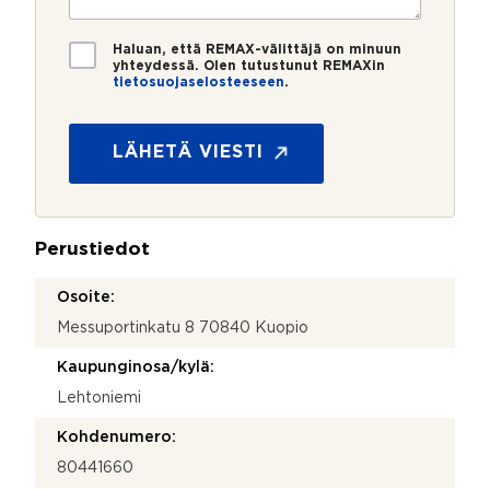
t
i
o
i
*
*
T
Haluan, että REMAX-välittäjä on minuun
i
yhteydessä. Olen tutustunut REMAXin
tietosuojaselosteeseen
.
e
t
o
s
LÄHETÄ VIESTI
u
o
j
a
Perustiedot
*
Osoite:
Messuportinkatu 8 70840 Kuopio
Kaupunginosa/kylä:
Lehtoniemi
Kohdenumero:
80441660