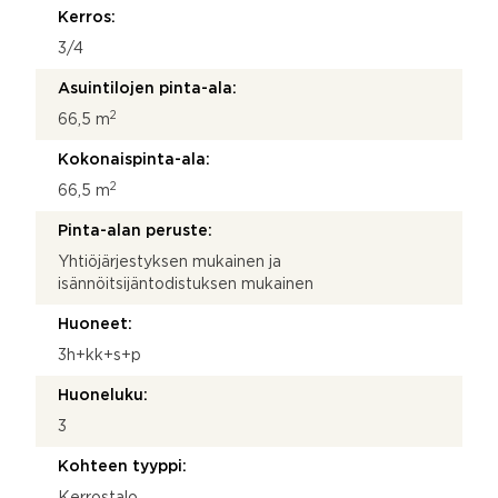
Kerros:
3/4
Asuintilojen pinta-ala:
2
66,5 m
Kokonaispinta-ala:
2
66,5 m
Pinta-alan peruste:
Yhtiöjärjestyksen mukainen ja
isännöitsijäntodistuksen mukainen
Huoneet:
3h+kk+s+p
Huoneluku:
3
Kohteen tyyppi:
Kerrostalo