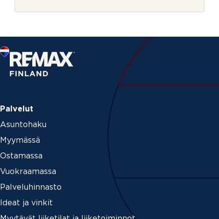
r
j
e
Palvelut
Asuntohaku
Myymässä
Ostamassa
Vuokraamassa
Palveluhinnasto
Ideat ja vinkit
Myytävät liiketilat ja liiketoiminnot