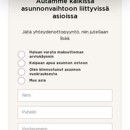
Autamme kaikissa
asunnonvaihtoon liittyvissä
asioissa
Jätä yhteydenottopyyntö, niin jutellaan
lisää.
M
Haluan varata maksuttoman
i
arviokäynnin
t
Kaipaan apua asunnon ostoon
e
Olen kiinnostunut asunnon
n
vuokrauksesta
v
Muu asia
o
i
N
m
i
m
m
e
i
P
o
*
u
l
h
l
e
P
a