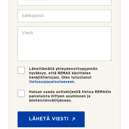
l
o
a
i
s
v
n
t
S
u
*
i
ä
k
n
h
s
u
k
V
i
m
ö
i
e
p
e
r
o
s
o
s
t
*
t
i
i
*
V
Lähettämällä yhteydenottopyynnön
a
hyväksyn, että REMAX käsittelee
henkilötietojasi. Olen tutustunut
h
tietosuojaselosteeseen
.
v
i
U
Haluan saada uutiskirjeellä tietoa REMAXin
s
u
palveluista liittyen asumiseen ja
t
kiinteistönvälitykseen.
t
*
u
i
s
s
*
k
LÄHETÄ VIESTI
i