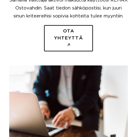
Samalla välittäjä aktivoi maksutta käyttöösi REMAX
Ostovahdin. Saat tiedon sähköpostiisi, kun juuri
sinun kriteereihisi sopivia kohteita tulee myyntiin.
OTA
YHTEYTTÄ