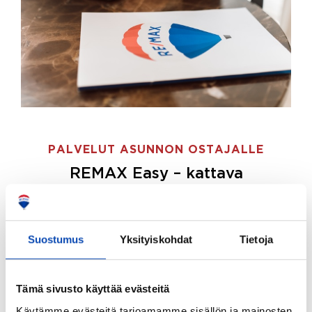
PALVELUT ASUNNON OSTAJALLE
REMAX Easy – kattava
palvelupaketti asunnon ostoon
REMAX Easy on palvelupakettimme asunnon
ostajille.
Tee ostotoimeksianto ja etsimme juuri
Suostumus
Yksityiskohdat
Tietoja
sinulle sopivan kodin, eikä sinun tarvitse nähdä
vaivaa sen löytämiseksi.
Tämä sivusto käyttää evästeitä
Hoidamme koko ostoprosessin puolestasi.
Käytämme evästeitä tarjoamamme sisällön ja mainosten