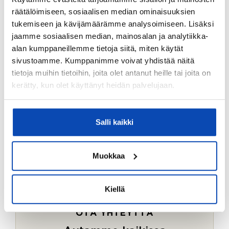
Ostotoimeksiantopalvelumme sopii myös esimerkiksi
räätälöimiseen, sosiaalisen median ominaisuuksien
sijoitus- ja vapaa-ajan asuntojen ostoon.
tukemiseen ja kävijämäärämme analysoimiseen. Lisäksi
jaamme sosiaalisen median, mainosalan ja analytiikka-
LUE LISÄÄ
alan kumppaneillemme tietoja siitä, miten käytät
sivustoamme. Kumppanimme voivat yhdistää näitä
tietoja muihin tietoihin, joita olet antanut heille tai joita on
kerätty, kun olet käyttänyt heidän palvelujaan.
Salli kaikki
Muokkaa
Kiellä
OTA YHTEYTTÄ