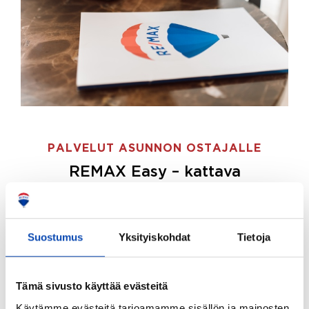
PALVELUT ASUNNON OSTAJALLE
REMAX Easy – kattava
palvelupaketti asunnon ostoon
REMAX Easy on palvelupakettimme asunnon
ostajille.
Tee ostotoimeksianto ja etsimme juuri
Suostumus
Yksityiskohdat
Tietoja
sinulle sopivan kodin, eikä sinun tarvitse nähdä
vaivaa sen löytämiseksi.
Tämä sivusto käyttää evästeitä
Hoidamme koko ostoprosessin puolestasi.
Käytämme evästeitä tarjoamamme sisällön ja mainosten