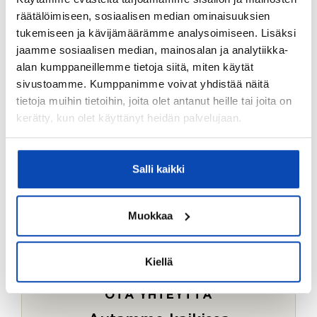
Ostotoimeksiantopalvelumme sopii myös esimerkiksi
räätälöimiseen, sosiaalisen median ominaisuuksien
sijoitus- ja vapaa-ajan asuntojen ostoon.
tukemiseen ja kävijämäärämme analysoimiseen. Lisäksi
jaamme sosiaalisen median, mainosalan ja analytiikka-
LUE LISÄÄ
alan kumppaneillemme tietoja siitä, miten käytät
sivustoamme. Kumppanimme voivat yhdistää näitä
tietoja muihin tietoihin, joita olet antanut heille tai joita on
kerätty, kun olet käyttänyt heidän palvelujaan.
Salli kaikki
Muokkaa
Kiellä
OTA YHTEYTTÄ