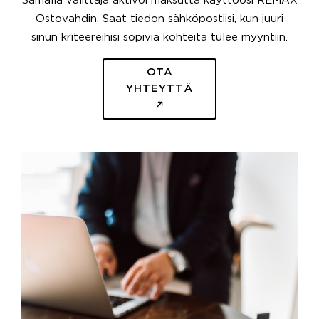
Samalla välittäjä aktivoi maksutta käyttöösi REMAX
Ostovahdin. Saat tiedon sähköpostiisi, kun juuri
sinun kriteereihisi sopivia kohteita tulee myyntiin.
OTA
YHTEYTTÄ