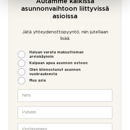
Autamme kaikissa
asunnonvaihtoon liittyvissä
asioissa
Jätä yhteydenottopyyntö, niin jutellaan
lisää.
M
Haluan varata maksuttoman
i
arviokäynnin
t
Kaipaan apua asunnon ostoon
e
Olen kiinnostunut asunnon
n
vuokrauksesta
v
Muu asia
o
i
N
m
i
m
m
e
i
P
o
*
u
l
h
l
e
P
a