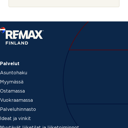
r
i
j
V
e
a
h
v
i
s
t
u
s
Palvelut
Asuntohaku
Myymässä
Ostamassa
Vuokraamassa
Palveluhinnasto
Ideat ja vinkit
Myytävät liiketilat ja liiketoiminnot