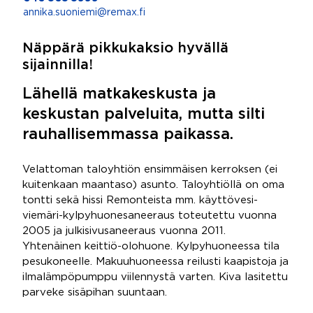
annika.suoniemi@remax.fi
Näppärä pikkukaksio hyvällä
sijainnilla!
Lähellä matkakeskusta ja
keskustan palveluita, mutta silti
rauhallisemmassa paikassa.
Velattoman taloyhtiön ensimmäisen kerroksen (ei
kuitenkaan maantaso) asunto. Taloyhtiöllä on oma
tontti sekä hissi Remonteista mm. käyttövesi-
viemäri-kylpyhuonesaneeraus toteutettu vuonna
2005 ja julkisivusaneeraus vuonna 2011.
Yhtenäinen keittiö-olohuone. Kylpyhuoneessa tila
pesukoneelle. Makuuhuoneessa reilusti kaapistoja ja
ilmalämpöpumppu viilennystä varten. Kiva lasitettu
parveke sisäpihan suuntaan.