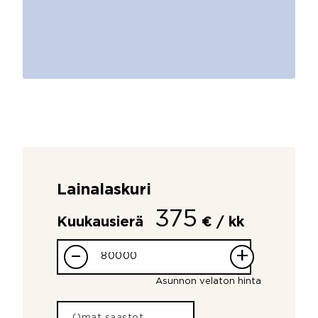
Lainalaskuri
375
Kuukausierä
€ / kk
–
+
Asunnon velaton hinta