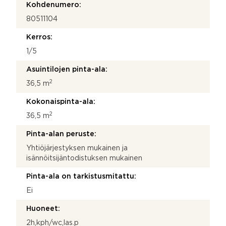
Kohdenumero:
80511104
Kerros:
1/5
Asuintilojen pinta-ala:
2
36,5 m
Kokonaispinta-ala:
2
36,5 m
Pinta-alan peruste:
Yhtiöjärjestyksen mukainen ja
isännöitsijäntodistuksen mukainen
Pinta-ala on tarkistusmitattu:
Ei
Huoneet:
2h,kph/wc,las.p