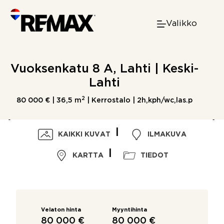
Skip
to
Valikko
content
Vuoksenkatu 8 A, Lahti | Keski-
Lahti
2
80 000 € |
36,5 m
| Kerrostalo | 2h,kph/wc,las.p
KAIKKI KUVAT
ILMAKUVA
KARTTA
TIEDOT
Velaton hinta
Myyntihinta
80 000 €
80 000 €