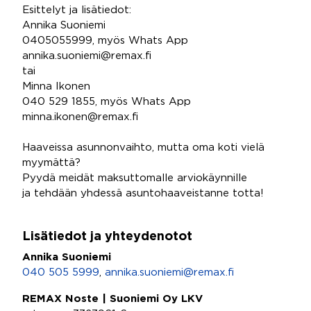
Esittelyt ja lisätiedot:
Annika Suoniemi
0405055999, myös Whats App
annika.suoniemi@remax.fi
tai
Minna Ikonen
040 529 1855, myös Whats App
minna.ikonen@remax.fi
Haaveissa asunnonvaihto, mutta oma koti vielä
myymättä?
Pyydä meidät maksuttomalle arviokäynnille
ja tehdään yhdessä asuntohaaveistanne totta!
Lisätiedot ja yhteydenotot
Annika Suoniemi
040 505 5999
,
annika.suoniemi@remax.fi
REMAX Noste | Suoniemi Oy LKV