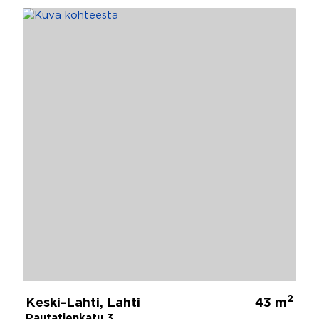
2
Keski-Lahti, Lahti
43 m
Rautatienkatu 3