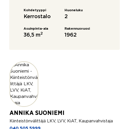
Kohdetyyppi
Huoneluku
Kerrostalo
2
Asuinpinta-ala
Rakennusvuosi
2
36,5 m
1962
ANNIKA SUONIEMI
Kiinteistönvälittäjä LKV, LVV, KiAT, Kaupanvahvistaja
040 505 5999