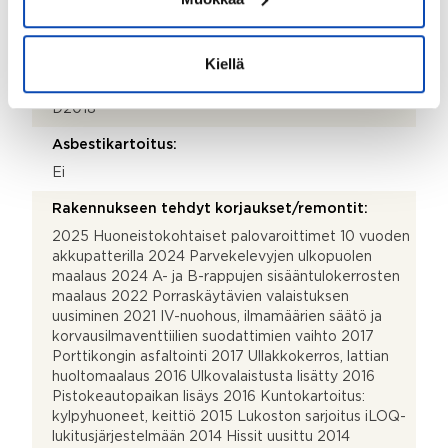
Onko kohteesta energiatodistusta?:
Kyllä
Kiellä
Energialuokka:
D2018
Asbestikartoitus:
Ei
Rakennukseen tehdyt korjaukset/remontit:
2025 Huoneistokohtaiset palovaroittimet 10 vuoden
akkupatterilla 2024 Parvekelevyjen ulkopuolen
maalaus 2024 A- ja B-rappujen sisääntulokerrosten
maalaus 2022 Porraskäytävien valaistuksen
uusiminen 2021 IV-nuohous, ilmamäärien säätö ja
korvausilmaventtiilien suodattimien vaihto 2017
Porttikongin asfaltointi 2017 Ullakkokerros, lattian
huoltomaalaus 2016 Ulkovalaistusta lisätty 2016
Pistokeautopaikan lisäys 2016 Kuntokartoitus:
kylpyhuoneet, keittiö 2015 Lukoston sarjoitus iLOQ-
lukitusjärjestelmään 2014 Hissit uusittu 2014