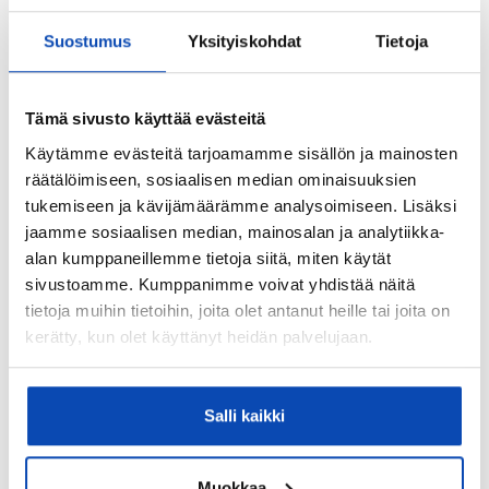
Pelti
Suostumus
Yksityiskohdat
Tietoja
Lämmitysjärjestelmä:
Kaukolämpö
Tämä sivusto käyttää evästeitä
Hissi:
Käytämme evästeitä tarjoamamme sisällön ja mainosten
Kyllä
räätälöimiseen, sosiaalisen median ominaisuuksien
tukemiseen ja kävijämäärämme analysoimiseen. Lisäksi
Taloyhtiössä sauna:
jaamme sosiaalisen median, mainosalan ja analytiikka-
Kyllä
alan kumppaneillemme tietoja siitä, miten käytät
Taloyhtiössä on:
sivustoamme. Kumppanimme voivat yhdistää näitä
Kaapeli-tv, kuivaushuone, pesutupa, väestönsuoja,
tietoja muihin tietoihin, joita olet antanut heille tai joita on
urheiluvälinevarasto ja huoneistokohtainen varasto
kerätty, kun olet käyttänyt heidän palvelujaan.
Sähköpistokepaikkoja:
16 kpl
Salli kaikki
Autotalleja:
5 kpl
Muokkaa