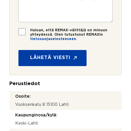
u
p
e
e
m
o
e
s
e
s
?
t
r
t
i
o
i
V
*
*
T
i
Haluan, että REMAX-välittäjä on minuun
i
yhteydessä. Olen tutustunut REMAXin
e
tietosuojaselosteeseen
.
e
s
t
t
o
i
s
LÄHETÄ VIESTI
*
u
o
j
a
Perustiedot
*
Osoite:
Vuoksenkatu 8 15100 Lahti
Kaupunginosa/kylä:
Keski-Lahti