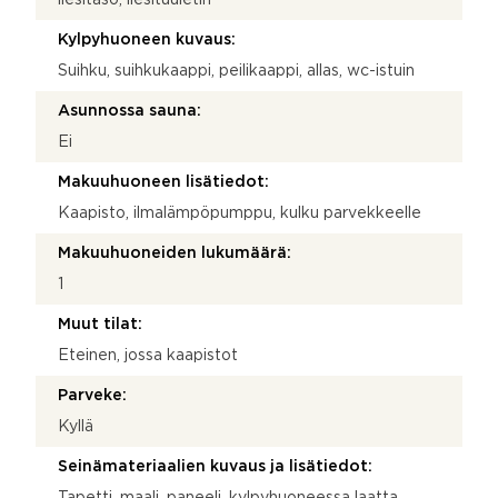
Kylpyhuoneen kuvaus:
Suihku, suihkukaappi, peilikaappi, allas, wc-istuin
Asunnossa sauna:
Ei
Makuuhuoneen lisätiedot:
Kaapisto, ilmalämpöpumppu, kulku parvekkeelle
Makuuhuoneiden lukumäärä:
1
Muut tilat:
Eteinen, jossa kaapistot
Parveke:
Kyllä
Seinämateriaalien kuvaus ja lisätiedot:
Tapetti, maali, paneeli, kylpyhuoneessa laatta