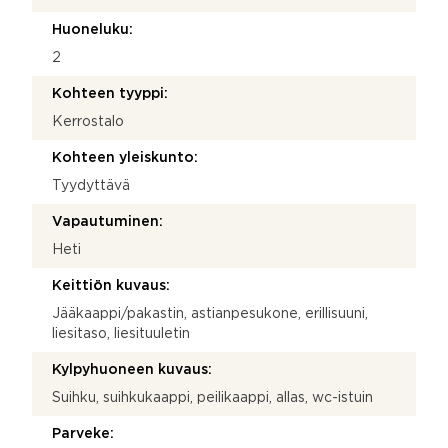
Huoneluku:
2
Kohteen tyyppi:
Kerrostalo
Kohteen yleiskunto:
Tyydyttävä
Vapautuminen:
Heti
Keittiön kuvaus:
Jääkaappi/pakastin, astianpesukone, erillisuuni,
liesitaso, liesituuletin
Kylpyhuoneen kuvaus:
Suihku, suihkukaappi, peilikaappi, allas, wc-istuin
Parveke: