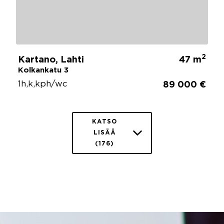
2
Kartano, Lahti
47 m
Kolkankatu 3
1h,k,kph/wc
89 000 €
KATSO
LISÄÄ
(176)