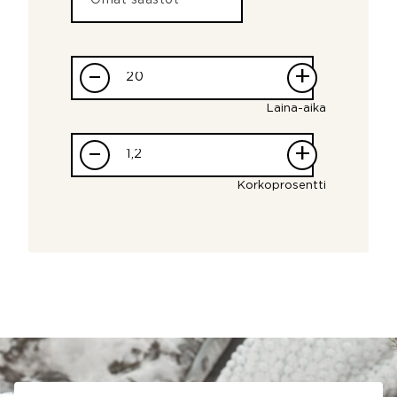
–
+
Laina-aika
–
+
Korkoprosentti