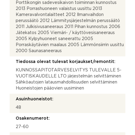
Porttikongin sadevesikaivon toiminnan kunnostus
2013 Porrashuoneen valaistus uusittu 2013
Kameravalvontalaitteet 2012 Ilmanvaihdon
perussäätö 2012 Lämmitysjärjestelmän perussäätö
2011 Julkisivusaneeraus 2011 Pihan kunnostus 2006
Jätekatos 2005 Viemäri- / käyttövesisaneeraus
2005 Kylpyhuoneet saneerattu 2005
Porraskäytävien maalaus 2005 Lämmönsiirrin uusittu
2000 Saunasaneeraus
Tiedossa olevat tulevat korjaukset/remontit:
KUNNOSSAPITOTARVESELVITYS TULEVALLE 5-
VUOTISKAUDELLE LTO järjestelmän selvittäminen
Sähköautojen latausmahdollisuuden selvittäminen
Huoneistojen pääovien uusiminen
Asuinhuoneistot:
48
Osakenumerot:
27-60