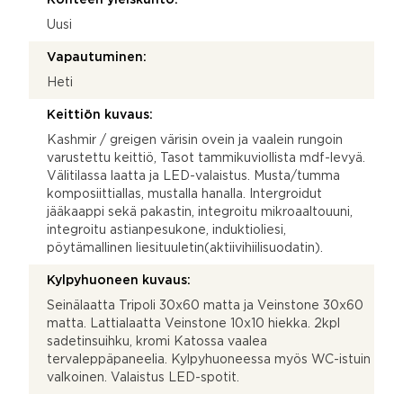
Uusi
Vapautuminen:
Heti
Keittiön kuvaus:
Kashmir / greigen värisin ovein ja vaalein rungoin
varustettu keittiö, Tasot tammikuviollista mdf-levyä.
Välitilassa laatta ja LED-valaistus. Musta/tumma
komposiittiallas, mustalla hanalla. Intergroidut
jääkaappi sekä pakastin, integroitu mikroaaltouuni,
integroitu astianpesukone, induktioliesi,
pöytämallinen liesituuletin(aktiivihiilisuodatin).
Kylpyhuoneen kuvaus:
Seinälaatta Tripoli 30x60 matta ja Veinstone 30x60
matta. Lattialaatta Veinstone 10x10 hiekka. 2kpl
sadetinsuihku, kromi Katossa vaalea
tervaleppäpaneelia. Kylpyhuoneessa myös WC-istuin
valkoinen. Valaistus LED-spotit.