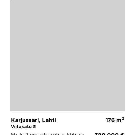
2
Karjusaari, Lahti
176 m
Viitakatu 5