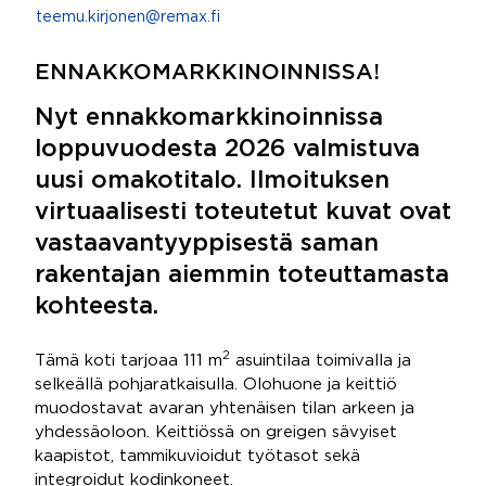
teemu.kirjonen@remax.fi
ENNAKKOMARKKINOINNISSA!
Nyt ennakkomarkkinoinnissa
loppuvuodesta 2026 valmistuva
uusi omakotitalo. Ilmoituksen
virtuaalisesti toteutetut kuvat ovat
vastaavantyyppisestä saman
rakentajan aiemmin toteuttamasta
kohteesta.
2
Tämä koti tarjoaa 111 m
asuintilaa toimivalla ja
selkeällä pohjaratkaisulla. Olohuone ja keittiö
muodostavat avaran yhtenäisen tilan arkeen ja
yhdessäoloon. Keittiössä on greigen sävyiset
kaapistot, tammikuvioidut työtasot sekä
integroidut kodinkoneet.