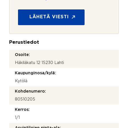
*
t
o
s
LÄHETÄ VIESTI
u
o
j
a
Perustiedot
*
Osoite:
Häkiläkatu 12 15230 Lahti
Kaupunginosa/kylä:
Kytölä
Kohdenumero:
80510205
Kerros:
1/1
Asuintilojen pinta-ala: