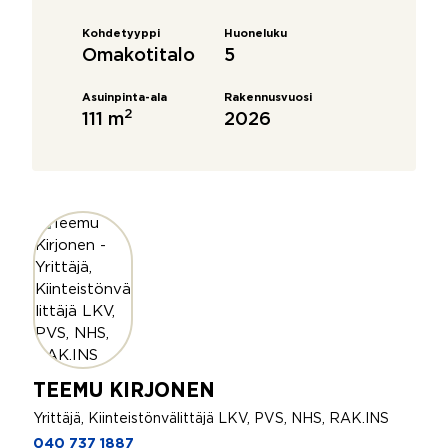
Kohdetyyppi
Huoneluku
Omakotitalo
5
Asuinpinta-ala
Rakennusvuosi
2
111 m
2026
TEEMU KIRJONEN
Yrittäjä, Kiinteistönvälittäjä LKV, PVS, NHS, RAK.INS
040 737 1887