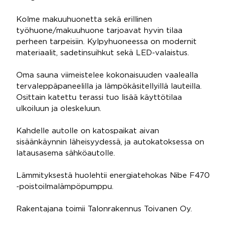
Kolme makuuhuonetta sekä erillinen
työhuone/makuuhuone tarjoavat hyvin tilaa
perheen tarpeisiin. Kylpyhuoneessa on modernit
materiaalit, sadetinsuihkut sekä LED-valaistus.
Oma sauna viimeistelee kokonaisuuden vaalealla
tervaleppäpaneelilla ja lämpökäsitellyillä lauteilla.
Osittain katettu terassi tuo lisää käyttötilaa
ulkoiluun ja oleskeluun.
Kahdelle autolle on katospaikat aivan
sisäänkäynnin läheisyydessä, ja autokatoksessa on
latausasema sähköautolle.
Lämmityksestä huolehtii energiatehokas Nibe F470
-poistoilmalämpöpumppu.
Rakentajana toimii Talonrakennus Toivanen Oy.