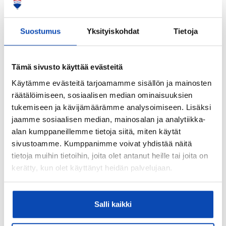
Kyllä
Lisätietoja terassista:
Suostumus
Yksityiskohdat
Tietoja
28 x 145 porolankku. Terassi osittain katettu.
Kohteen säilytystilat:
Tämä sivusto käyttää evästeitä
Kaapistot ja lämmin ulkovarasto
Käytämme evästeitä tarjoamamme sisällön ja mainosten
Kohteen yleiskunto:
räätälöimiseen, sosiaalisen median ominaisuuksien
Uusi
tukemiseen ja kävijämäärämme analysoimiseen. Lisäksi
jaamme sosiaalisen median, mainosalan ja analytiikka-
alan kumppaneillemme tietoja siitä, miten käytät
Kiinteistö
sivustoamme. Kumppanimme voivat yhdistää näitä
Valmistumisvuosi:
tietoja muihin tietoihin, joita olet antanut heille tai joita on
kerätty, kun olet käyttänyt heidän palvelujaan.
2026
Käyttöönottovuosi:
2026
Salli kaikki
Rakennus- ja pintamateriaalit: