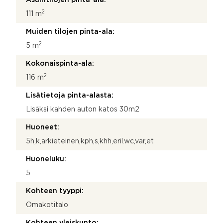
2
111 m
Muiden tilojen pinta-ala:
2
5 m
Kokonaispinta-ala:
2
116 m
Lisätietoja pinta-alasta:
Lisäksi kahden auton katos 30m2
Huoneet:
5h,k,arkieteinen,kph,s,khh,eril.wc,var,et
Huoneluku:
5
Kohteen tyyppi:
Omakotitalo
Kohteen yleiskunto: