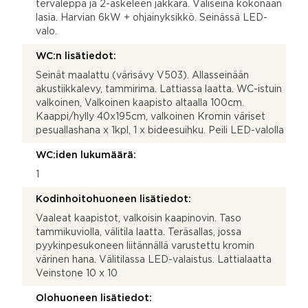
tervaleppä ja 2-askeleen jakkara. Väliseinä kokonaan
lasia. Harvian 6kW + ohjainyksikkö. Seinässä LED-
valo.
WC:n lisätiedot:
Seinät maalattu (värisävy V503). Allasseinään
akustiikkalevy, tammirima. Lattiassa laatta. WC-istuin
valkoinen, Valkoinen kaapisto altaalla 100cm.
Kaappi/hylly 40x195cm, valkoinen Kromin väriset
pesuallashana x 1kpl, 1 x bideesuihku. Peili LED-valolla
WC:iden lukumäärä:
1
Kodinhoitohuoneen lisätiedot:
Vaaleat kaapistot, valkoisin kaapinovin. Taso
tammikuviolla, välitila laatta. Teräsallas, jossa
pyykinpesukoneen liitännällä varustettu kromin
värinen hana. Välitilassa LED-valaistus. Lattialaatta
Veinstone 10 x 10
Olohuoneen lisätiedot: