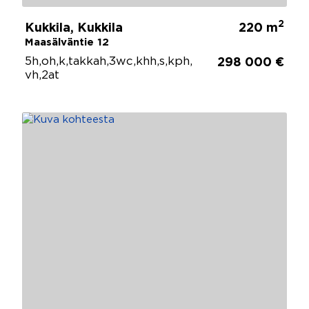
2
Kukkila, Kukkila
220 m
Maasälväntie 12
5h,oh,k,takkah,3wc,khh,s,kph,
298 000 €
vh,2at