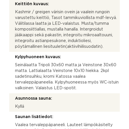
Keittiön kuvaus:
Kashmir / greigen värisin ovein ja vaalein rungoin
varustettu keittiö, Tasot tammikuviollista mdf-levyä.
Välitilassa laatta ja LED-valaistus. Musta/tumma
komposiittiallas, mustalla hanalla. Intergroidut
jääkaappi sekä pakastin, integroitu mikroaaltouuni,
integroitu astianpesukone, induktioliesi,
pöytämallinen liesituuletin(aktiivihiilisuodatin).
Kylpyhuoneen kuvaus:
Seinälaatta Tripoli 30x60 matta ja Veinstone 30x60
matta. Lattialaatta Veinstone 10x10 hiekka. 2kpl
sadetinsuihku, kromi Katossa vaalea
tervaleppäpaneelia. Kylpyhuoneessa myös WC-istuin
valkoinen. Valaistus LED-spotit.
Asunnossa sauna:
Kyllä
Saunan lisätiedot:
Vaalea tervaleppäpaneeli. Lauteet lämpökäsitelty