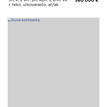
5h, k, 2 wc, ph, kph, s, khh, va
380 000 €
r, tekn, ulkovarasto, at/ak