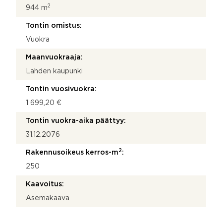
2
944 m
Tontin omistus:
Vuokra
Maanvuokraaja:
Lahden kaupunki
Tontin vuosivuokra:
1 699,20 €
Tontin vuokra-aika päättyy:
31.12.2076
2
Rakennusoikeus kerros-m
:
250
Kaavoitus:
Asemakaava