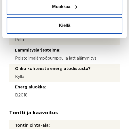
Puu
Muokkaa
Kattotyyppi:
Harjakatto
Kiellä
Katemateriaali:
Pelti
Lämmitysjärjestelmä:
Poistoilmalämpöpumppu ja lattialämmitys
Onko kohteesta energiatodistusta?:
Kyllä
Energialuokka:
B2018
Tontti ja kaavoitus
Tontin pinta-ala: