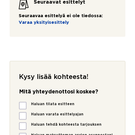
Seuraavat esittelyt
Seuraavaa esittelyä ei ole tiedossa:
Varaa yksityisesittely
Kysy lisää kohteesta!
Mitä yhteydenottosi koskee?
M
Haluan tilata esitteen
i
t
Haluan varata esittelyajan
ä
Haluan tehdä kohteesta tarjouksen
y
h