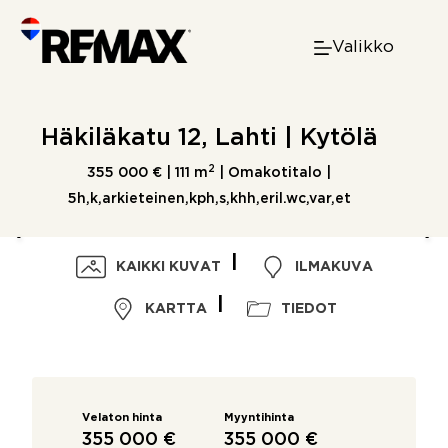
Skip
to
Valikko
content
Häkiläkatu 12, Lahti | Kytölä
2
355 000 € |
111 m
| Omakotitalo |
5h,k,arkieteinen,kph,s,khh,eril.wc,var,et
KAIKKI KUVAT
ILMAKUVA
KARTTA
TIEDOT
Velaton hinta
Myyntihinta
355 000 €
355 000 €