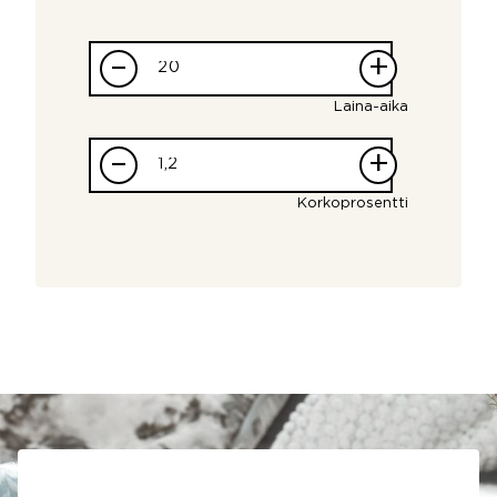
–
+
Laina-aika
–
+
Korkoprosentti