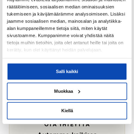
Ostotoimeksiantopalvelumme sopii myös esimerkiksi
räätälöimiseen, sosiaalisen median ominaisuuksien
sijoitus- ja vapaa-ajan asuntojen ostoon.
tukemiseen ja kävijämäärämme analysoimiseen. Lisäksi
jaamme sosiaalisen median, mainosalan ja analytiikka-
LUE LISÄÄ
alan kumppaneillemme tietoja siitä, miten käytät
sivustoamme. Kumppanimme voivat yhdistää näitä
tietoja muihin tietoihin, joita olet antanut heille tai joita on
kerätty, kun olet käyttänyt heidän palvelujaan.
Salli kaikki
Muokkaa
Kiellä
OTA YHTEYTTÄ