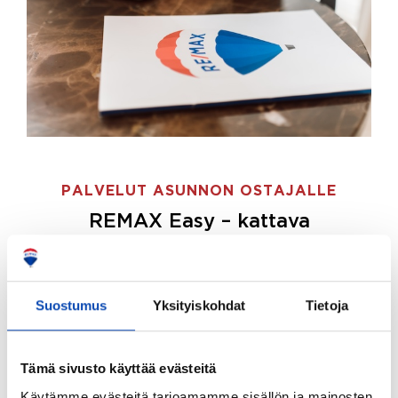
PALVELUT ASUNNON OSTAJALLE
REMAX Easy – kattava
palvelupaketti asunnon ostoon
REMAX Easy on palvelupakettimme asunnon
ostajille.
Tee ostotoimeksianto ja etsimme juuri
Suostumus
Yksityiskohdat
Tietoja
sinulle sopivan kodin, eikä sinun tarvitse nähdä
vaivaa sen löytämiseksi.
Tämä sivusto käyttää evästeitä
Hoidamme koko ostoprosessin puolestasi.
Käytämme evästeitä tarjoamamme sisällön ja mainosten