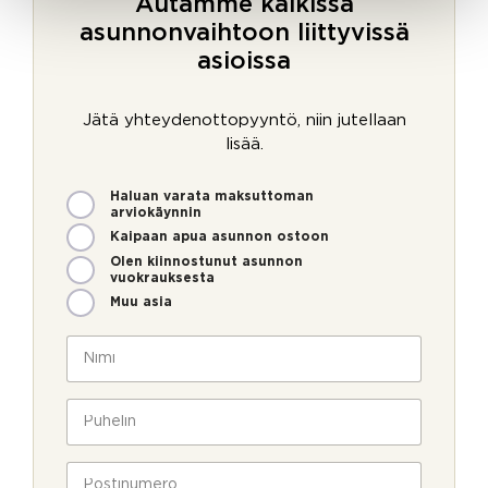
Autamme kaikissa
asunnonvaihtoon liittyvissä
asioissa
Jätä yhteydenottopyyntö, niin jutellaan
lisää.
M
Haluan varata maksuttoman
i
arviokäynnin
t
Kaipaan apua asunnon ostoon
e
Olen kiinnostunut asunnon
n
vuokrauksesta
v
Muu asia
o
i
N
m
i
m
m
e
i
P
o
*
u
l
h
l
e
P
a