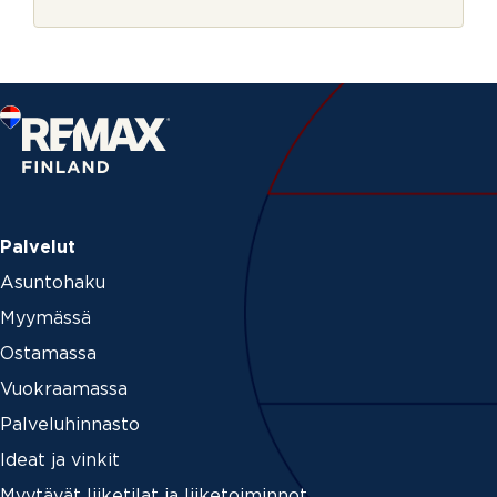
r
j
e
Palvelut
Asuntohaku
Myymässä
Ostamassa
Vuokraamassa
Palveluhinnasto
Ideat ja vinkit
Myytävät liiketilat ja liiketoiminnot