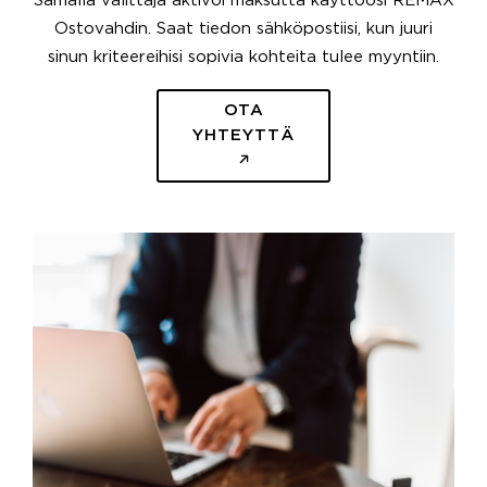
Samalla välittäjä aktivoi maksutta käyttöösi REMAX
Ostovahdin. Saat tiedon sähköpostiisi, kun juuri
sinun kriteereihisi sopivia kohteita tulee myyntiin.
OTA
YHTEYTTÄ