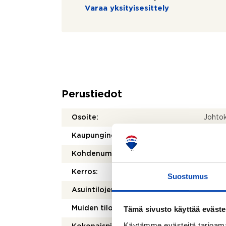
Varaa yksityisesittely
Perustiedot
Osoite:
Johtok
Kaupunginosa/kylä:
Renko
Kohdenumero:
80512
Kerros:
1/1
Suostumus
2
Asuintilojen pinta-ala:
115 m
2
Tämä sivusto käyttää eväste
Muiden tilojen pinta-ala:
21 m
Käytämme evästeitä tarjoama