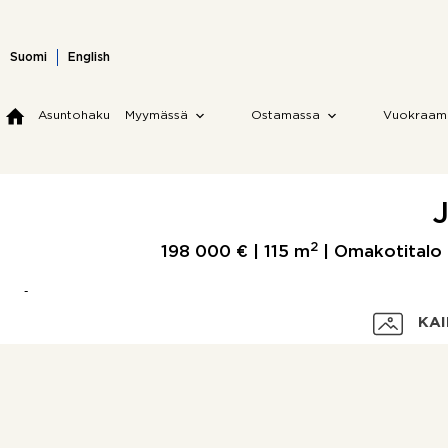
Skip
to
content
Suomi
English
Asuntohaku
Myymässä
Ostamassa
Vuokraam
J
2
198 000 € |
115 m
| Omakotitalo | 
KAI
Velaton hinta
Myyntihinta