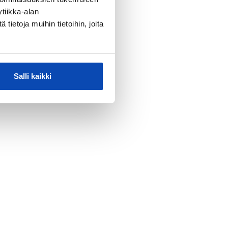
tiikka-alan
ietoja muihin tietoihin, joita
Salli kaikki