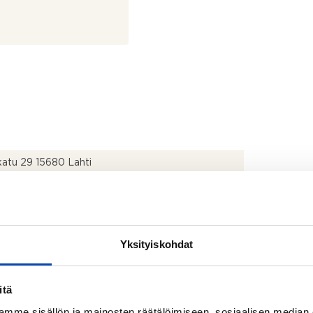
atu 29 15680 Lahti
mäki
156
Yksityiskohdat
itä
mme sisällön ja mainosten räätälöimiseen, sosiaalisen median
2