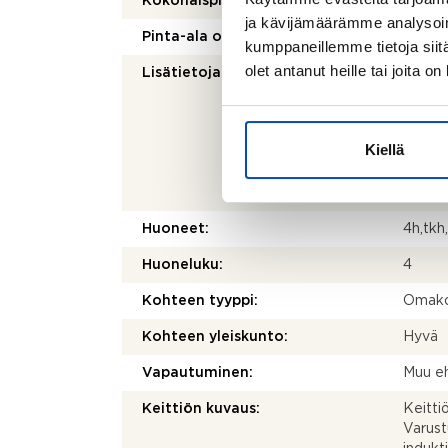
Kokonaispinta-ala:
136 m
ja kävijämäärämme analysoim
Pinta-ala on tarkistusmitattu:
Ei
kumppaneillemme tietoja siitä
olet antanut heille tai joita o
Lisätietoja pinta-alasta:
Ei tar
kohtei
olenna
mittau
Kiellä
laskett
olla e
alkupe
Huoneet:
4h,tkh,
Huoneluku:
4
Kohteen tyyppi:
Omako
Kohteen yleiskunto:
Hyvä
Vapautuminen:
Muu eh
Keittiön kuvaus:
Keitti
Varust