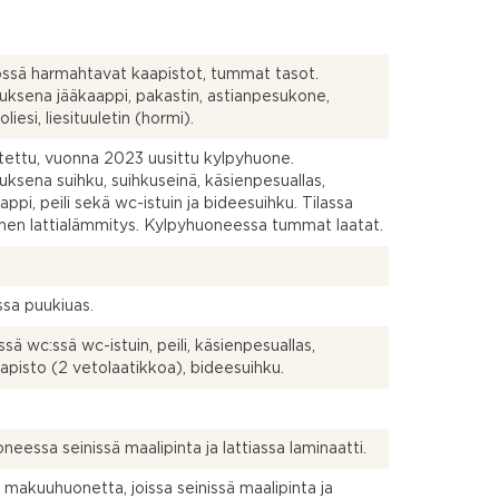
össä harmahtavat kaapistot, tummat tasot.
uksena jääkaappi, pakastin, astianpesukone,
oliesi, liesituuletin (hormi).
tettu, vuonna 2023 uusittu kylpyhuone.
uksena suihku, suihkuseinä, käsienpesuallas,
appi, peili sekä wc-istuin ja bideesuihku. Tilassa
nen lattialämmitys. Kylpyhuoneessa tummat laatat.
sa puukiuas.
essä wc:ssä wc-istuin, peili, käsienpesuallas,
aapisto (2 vetolaatikkoa), bideesuihku.
neessa seinissä maalipinta ja lattiassa laminaatti.
makuuhuonetta, joissa seinissä maalipinta ja