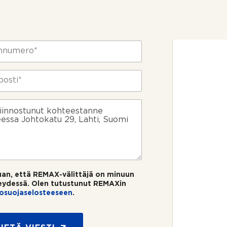
uan, että REMAX-välittäjä on minuun
eydessä. Olen tutustunut REMAXin
tosuojaselosteeseen
.