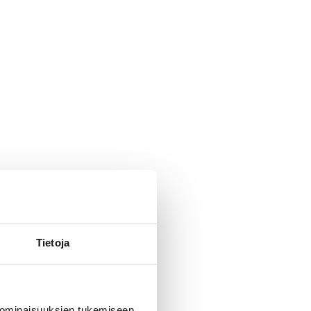
Tietoja
 ominaisuuksien tukemiseen