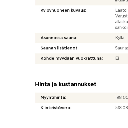
indukti
Kylpyhuoneen kuvaus:
Laatoi
Varust
allaska
sähköi
Asunnossa sauna:
Kyllä
Saunan lisätiedot:
Saunas
Kohde myydään vuokrattuna:
Ei
Hinta ja kustannukset
Myyntihinta:
198 0
Kiinteistövero:
518,08