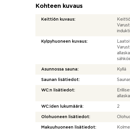
Kohteen kuvaus
Keittiön kuvaus:
Keitti
Varust
indukti
Kylpyhuoneen kuvaus:
Laatoi
Varust
allaska
sähköi
Asunnossa sauna:
Kyllä
Saunan lisätiedot:
Saunas
WC:n lisätiedot:
Erillis
allask
WC:iden lukumäärä:
2
Olohuoneen lisätiedot:
Olohuo
Makuuhuoneen lisätiedot:
Kolme 