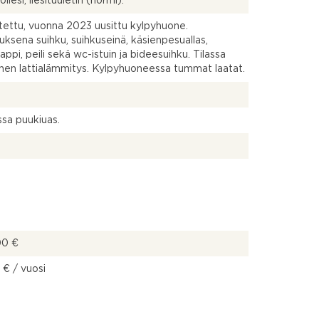
oliesi, liesituuletin (hormi).
tettu, vuonna 2023 uusittu kylpyhuone.
uksena suihku, suihkuseinä, käsienpesuallas,
appi, peili sekä wc-istuin ja bideesuihku. Tilassa
nen lattialämmitys. Kylpyhuoneessa tummat laatat.
sa puukiuas.
00 €
 € / vuosi