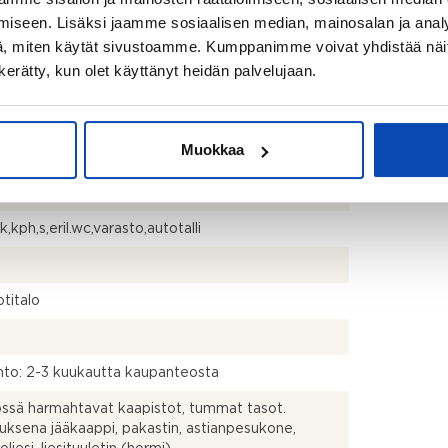
iseen. Lisäksi jaamme sosiaalisen median, mainosalan ja analy
, miten käytät sivustoamme. Kumppanimme voivat yhdistää näitä t
n kerätty, kun olet käyttänyt heidän palvelujaan.
kistusmitattu. Pinta-alat saattavat tämän ikäisissä
ssa (rekisteröity ennen 01.01.1992) poiketa
isestikin asuinrakennusten nykyisten
stapojen ja standardien (SFS 5139) mukaan
Muokkaa
avasta asuintilojen pinta-alasta. Pinta-ala voi siis
dellä mainittua pienempi tai suurempi. Rakennusala
räisten rakennuspiirustusten mukaan 165m2
k,kph,s,eril.wc,varasto,autotalli
titalo
to: 2-3 kuukautta kaupanteosta
össä harmahtavat kaapistot, tummat tasot.
uksena jääkaappi, pakastin, astianpesukone,