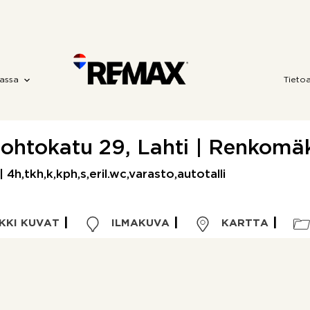
assa
Tieto
ohtokatu 29, Lahti | Renkomä
4h,tkh,k,kph,s,eril.wc,varasto,autotalli
KKI KUVAT
ILMAKUVA
KARTTA
Kohdetyyppi