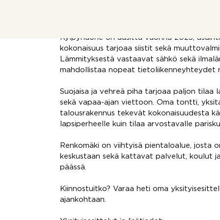
autotalli ja runsaasti varastotilaa.
Kotia on päivitetty vuosien varrella asumi
Kylpyhuone on uusittu vuonna 2023, asuinti
kokonaisuus tarjoaa siistit sekä muuttovalmii
Lämmityksestä vastaavat sähkö sekä ilmal
mahdollistaa nopeat tietoliikenneyhteydet
Suojaisa ja vehreä piha tarjoaa paljon tilaa l
sekä vapaa-ajan viettoon. Oma tontti, yksita
talousrakennus tekevät kokonaisuudesta käy
lapsiperheelle kuin tilaa arvostavalle parisku
Renkomäki on viihtyisä pientaloalue, josta
keskustaan sekä kattavat palvelut, koulut 
päässä.
Kiinnostuitko? Varaa heti oma yksityisesittel
ajankohtaan.