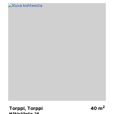
2
Torppi, Torppi
40 m
Mäkipääntie 28