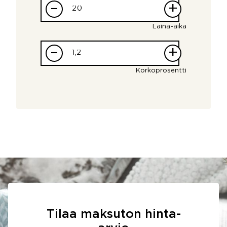
–
+
Laina-aika
–
+
Korkoprosentti
Tilaa maksuton hinta-