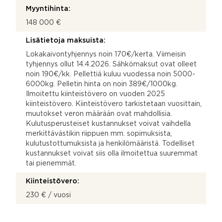
Myyntihinta:
148 000 €
Lisätietoja maksuista:
Lokakaivontyhjennys noin 170€/kerta. Viimeisin
tyhjennys ollut 14.4.2026. Sähkömaksut ovat olleet
noin 190€/kk. Pellettiä kuluu vuodessa noin 5000-
6000kg. Pelletin hinta on noin 389€/1000kg.
Ilmoitettu kiinteistövero on vuoden 2025
kiinteistövero. Kiinteistövero tarkistetaan vuosittain,
muutokset veron määrään ovat mahdollisia.
Kulutusperusteiset kustannukset voivat vaihdella
merkittävästikin riippuen mm. sopimuksista,
kulutustottumuksista ja henkilömääristä. Todelliset
kustannukset voivat siis olla ilmoitettua suuremmat
tai pienemmät.
Kiinteistövero:
230 € / vuosi