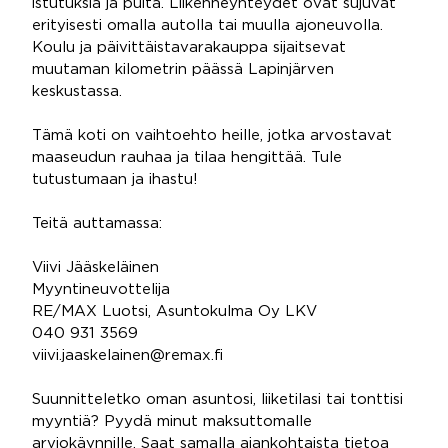
istutuksia ja puita. Liikenneyhteydet ovat sujuvat
erityisesti omalla autolla tai muulla ajoneuvolla.
Koulu ja päivittäistavarakauppa sijaitsevat
muutaman kilometrin päässä Lapinjärven
keskustassa.
Tämä koti on vaihtoehto heille, jotka arvostavat
maaseudun rauhaa ja tilaa hengittää. Tule
tutustumaan ja ihastu!
Teitä auttamassa:
Viivi Jääskeläinen
Myyntineuvottelija
RE/MAX Luotsi, Asuntokulma Oy LKV
040 931 3569
viivi.jaaskelainen@remax.fi
Suunnitteletko oman asuntosi, liiketilasi tai tonttisi
myyntiä? Pyydä minut maksuttomalle
arviokäynnille. Saat samalla ajankohtaista tietoa