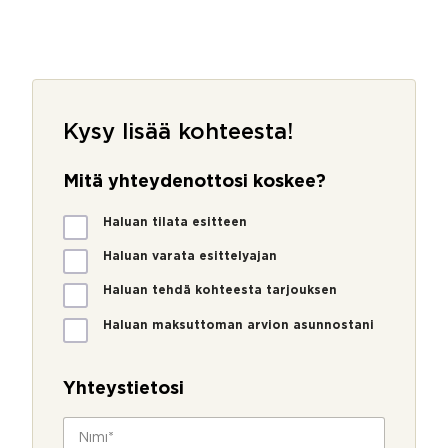
Kysy lisää kohteesta!
Mitä yhteydenottosi koskee?
a
M
g
Haluan tilata esitteen
i
e
t
Haluan varata esittelyajan
n
ä
t
Haluan tehdä kohteesta tarjouksen
y
_
h
i
Haluan maksuttoman arvion asunnostani
t
d
e
y
Yhteystietosi
d
e
N
n
i
o