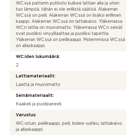
WC:ssä patterin putkisto kulkee lattian alla ja siten
tuo lämpöä, tähän ei ole erillistä säätöä. Alakerran
WC:ssä on peili. Alakerran WC:ssä on lisäksi erillinen
kaappi. Alakerran WC:ssä on lattiakaivo. Yläkerrassa
WC:n lattia on muovimatto. Yläkerrassa WC:n seinät
ovat puoliksi vinyylilaattaa ja puoliksi tapettia.
Yläkerran WC:ssä on peilikaappi. Molemmissa WC:ssä
on allaskaappi.
WC:iden lukumäärä:
2
Lattiamateriaalit:
Laatta ja muovimatto
Seinämateriaalit:
Kaakeli ja puolipaneeli
Varustus:
WC-istuin, peilikaappi, peili, bidee-suihku, lattiakaivo
ja allaskaappi