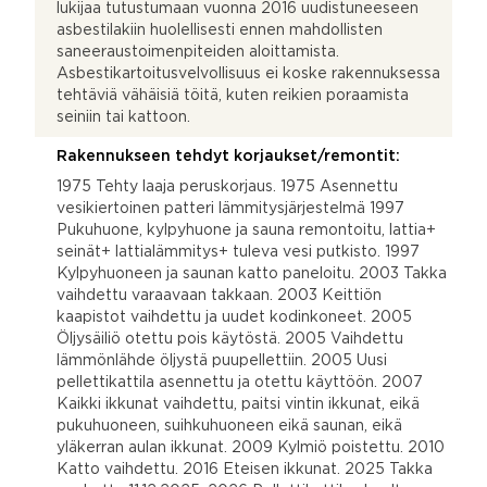
lukijaa tutustumaan vuonna 2016 uudistuneeseen
asbestilakiin huolellisesti ennen mahdollisten
saneeraustoimenpiteiden aloittamista.
Asbestikartoitusvelvollisuus ei koske rakennuksessa
tehtäviä vähäisiä töitä, kuten reikien poraamista
seiniin tai kattoon.
Rakennukseen tehdyt korjaukset/remontit:
1975 Tehty laaja peruskorjaus. 1975 Asennettu
vesikiertoinen patteri lämmitysjärjestelmä 1997
Pukuhuone, kylpyhuone ja sauna remontoitu, lattia+
seinät+ lattialämmitys+ tuleva vesi putkisto. 1997
Kylpyhuoneen ja saunan katto paneloitu. 2003 Takka
vaihdettu varaavaan takkaan. 2003 Keittiön
kaapistot vaihdettu ja uudet kodinkoneet. 2005
Öljysäiliö otettu pois käytöstä. 2005 Vaihdettu
lämmönlähde öljystä puupellettiin. 2005 Uusi
pellettikattila asennettu ja otettu käyttöön. 2007
Kaikki ikkunat vaihdettu, paitsi vintin ikkunat, eikä
pukuhuoneen, suihkuhuoneen eikä saunan, eikä
yläkerran aulan ikkunat. 2009 Kylmiö poistettu. 2010
Katto vaihdettu. 2016 Eteisen ikkunat. 2025 Takka