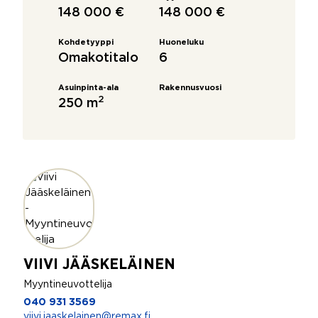
148 000 €
148 000 €
Kohdetyyppi
Huoneluku
Omakotitalo
6
Asuinpinta-ala
Rakennusvuosi
2
250 m
VIIVI JÄÄSKELÄINEN
Myyntineuvottelija
040 931 3569
viivi.jaaskelainen@remax.fi