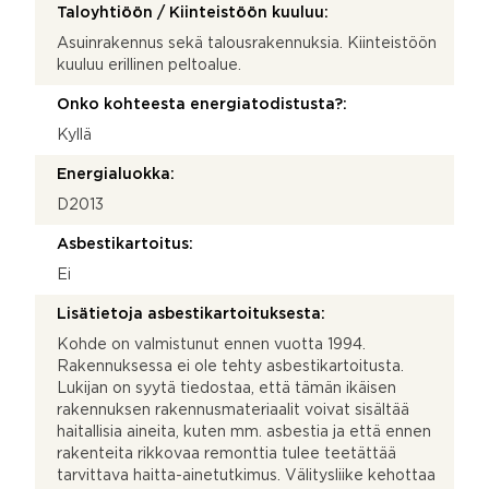
Taloyhtiöön / Kiinteistöön kuuluu:
Asuinrakennus sekä talousrakennuksia. Kiinteistöön
kuuluu erillinen peltoalue.
Onko kohteesta energiatodistusta?:
Kyllä
Energialuokka:
D2013
Asbestikartoitus:
Ei
Lisätietoja asbestikartoituksesta:
Kohde on valmistunut ennen vuotta 1994.
Rakennuksessa ei ole tehty asbestikartoitusta.
Lukijan on syytä tiedostaa, että tämän ikäisen
rakennuksen rakennusmateriaalit voivat sisältää
haitallisia aineita, kuten mm. asbestia ja että ennen
rakenteita rikkovaa remonttia tulee teetättää
tarvittava haitta-ainetutkimus. Välitysliike kehottaa