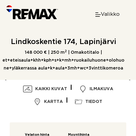
Skip
to
Valikko
content
Lindkoskentie 174, Lapinjärvi
2
148 000 € |
250 m
| Omakotitalo |
et+eteisaula+khh+kph+s+k+mh+ruokailuhuone+olohuo
ne+yläkerrassa aula+k+aula+3mh+wc+3vinttikomeroa
KAIKKI KUVAT
ILMAKUVA
KARTTA
TIEDOT
Velaton hinta
Myyntihinta