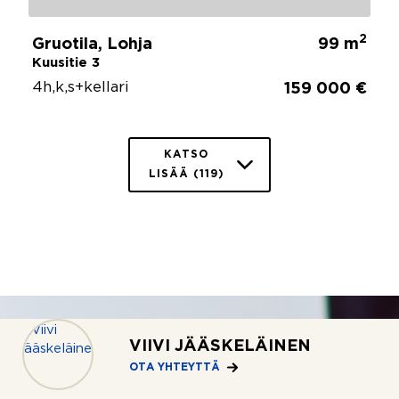
2
Gruotila, Lohja
99 m
Kuusitie 3
4h,k,s+kellari
159 000 €
KATSO
LISÄÄ (119)
VIIVI JÄÄSKELÄINEN
OTA YHTEYTTÄ