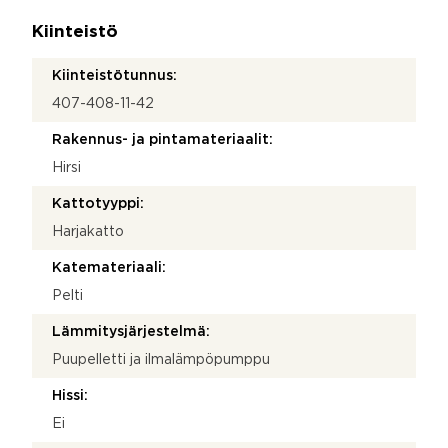
Kiinteistö
Kiinteistötunnus:
407-408-11-42
Rakennus- ja pintamateriaalit:
Hirsi
Kattotyyppi:
Harjakatto
Katemateriaali:
Pelti
Lämmitysjärjestelmä:
Puupelletti ja ilmalämpöpumppu
Hissi:
Ei