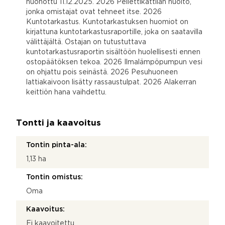
nuohottu 11.12.2025. 2026 Pellettikattilan huolto,
jonka omistajat ovat tehneet itse. 2026
Kuntotarkastus. Kuntotarkastuksen huomiot on
kirjattuna kuntotarkastusraportille, joka on saatavilla
välittäjältä. Ostajan on tutustuttava
kuntotarkastusraportin sisältöön huolellisesti ennen
ostopäätöksen tekoa. 2026 Ilmalämpöpumpun vesi
on ohjattu pois seinästä. 2026 Pesuhuoneen
lattiakaivoon lisätty rassaustulpat. 2026 Alakerran
keittiön hana vaihdettu.
Tontti ja kaavoitus
Tontin pinta-ala:
1,13 ha
Tontin omistus:
Oma
Kaavoitus:
Ei kaavoitettu