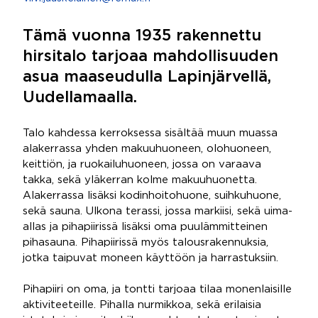
Tämä vuonna 1935 rakennettu
hirsitalo tarjoaa mahdollisuuden
asua maaseudulla Lapinjärvellä,
Uudellamaalla.
Talo kahdessa kerroksessa sisältää muun muassa
alakerrassa yhden makuuhuoneen, olohuoneen,
keittiön, ja ruokailuhuoneen, jossa on varaava
takka, sekä yläkerran kolme makuuhuonetta.
Alakerrassa lisäksi kodinhoitohuone, suihkuhuone,
sekä sauna. Ulkona terassi, jossa markiisi, sekä uima-
allas ja pihapiirissä lisäksi oma puulämmitteinen
pihasauna. Pihapiirissä myös talousrakennuksia,
jotka taipuvat moneen käyttöön ja harrastuksiin.
Pihapiiri on oma, ja tontti tarjoaa tilaa monenlaisille
aktiviteeteille. Pihalla nurmikkoa, sekä erilaisia