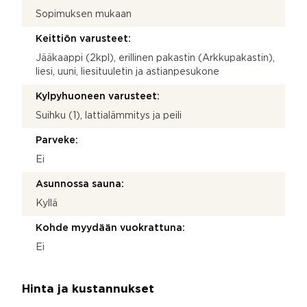
Sopimuksen mukaan
Keittiön varusteet:
Jääkaappi (2kpl), erillinen pakastin (Arkkupakastin),
liesi, uuni, liesituuletin ja astianpesukone
Kylpyhuoneen varusteet:
Suihku (1), lattialämmitys ja peili
Parveke:
Ei
Asunnossa sauna:
Kyllä
Kohde myydään vuokrattuna:
Ei
Hinta ja kustannukset