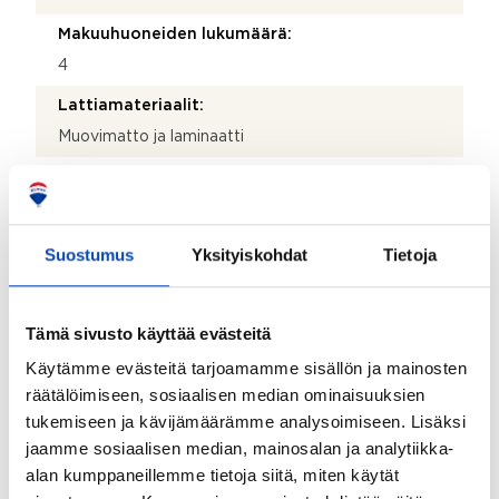
Makuuhuoneiden lukumäärä:
4
Lattiamateriaalit:
Muovimatto ja laminaatti
Seinämateriaalit:
Tapetti
Muut tilat:
Suostumus
Yksityiskohdat
Tietoja
Eteisessä on laatta lattia, sekä lattialämmitys.
Alakerrassa on aula. Yläkerrassa on toinen aula.
Yläkerran toisessa aulassa on minikeittiö (sisältäen
Tämä sivusto käyttää evästeitä
yhtenäisen jääkaapin, altaan + hana ja kaksi
Käytämme evästeitä tarjoamamme sisällön ja mainosten
keittolevyä) sekä lisäksi yhtenäinen liesi uunilla +
aktiivihiililiesituuletin. Ruokailutilassa lattiamateriaali
räätälöimiseen, sosiaalisen median ominaisuuksien
on laminaatti ja seinät ovat tapetoitu. Ruokailutilassa
tukemiseen ja kävijämäärämme analysoimiseen. Lisäksi
on varaava takka.
jaamme sosiaalisen median, mainosalan ja analytiikka-
alan kumppaneillemme tietoja siitä, miten käytät
Takkatiedot: