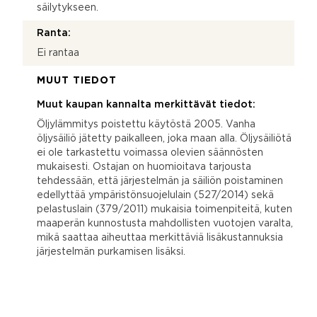
säilytykseen.
Ranta:
Ei rantaa
MUUT TIEDOT
Muut kaupan kannalta merkittävät tiedot:
Öljylämmitys poistettu käytöstä 2005. Vanha
öljysäiliö jätetty paikalleen, joka maan alla. Öljysäiliötä
ei ole tarkastettu voimassa olevien säännösten
mukaisesti. Ostajan on huomioitava tarjousta
tehdessään, että järjestelmän ja säiliön poistaminen
edellyttää ympäristönsuojelulain (527/2014) sekä
pelastuslain (379/2011) mukaisia toimenpiteitä, kuten
maaperän kunnostusta mahdollisten vuotojen varalta,
mikä saattaa aiheuttaa merkittäviä lisäkustannuksia
järjestelmän purkamisen lisäksi.