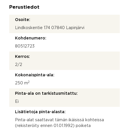
a
Perustiedot
*
Osoite:
Lindkoskentie 174 07840 Lapinjärvi
Kohdenumero:
80512723
Kerros:
2/2
Kokonaispinta-ala:
2
250 m
Pinta-ala on tarkistusmitattu:
Ei
Lisätietoja pinta-alasta:
Pinta-alat saattavat tämän ikäisissä kohteissa
(rekisteröity ennen 01.01.1992) poiketa