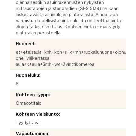
olennaisestikin asuinrakennusten nykyisten
mittaustapojen ja standardien (SFS 5139) mukaan
laskettavasta asuintilojen pinta-alasta. Ainoa tapa
varmistua todellisista pinta-aloista on teettää pinta-
alojen tarkistusmittaus. Kohteen hinta ei määräydy
pinta-alan perusteella.
Huoneet:
et+eteisaula+khh+kph+s+k+mh+ruokailuhuone+olohu
one+yläkerrassa
aula+k+aula+3mh+wc+3vinttikomeroa
Huoneluku:
6
Kohteen tyyppi:
Omakotitalo
Kohteen yleiskunto:
Tyydyttävä
Vapautuminen: