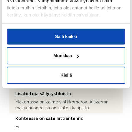
sivustoamme. Kumppanimme voivat yhdistää näitä
Varaava takka
tietoja muihin tietoihin, joita olet antanut heille tai joita on
Parveke:
kerätty, kun olet käyttänyt heidän palvelujaan.
Ei
Terassi:
Salli kaikki
Kyllä
Lisätietoja terassista:
Muokkaa
Terassilla on osittain markiisi. Terassilla on uima-allas,
jossa on irrallinen lämmityspumppu.
Kiellä
Kohteen säilytystilat:
Vinttikomero
Lisätietoja säilytystiloista:
Yläkerrassa on kolme vinttikomeroa. Alakerran
makuuhuoneessa on kiinteä kaapisto.
Kohteessa on satelliittiantenni:
Ei