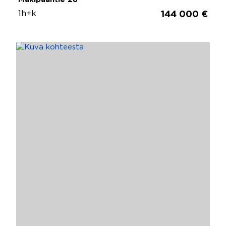
1h+k
144 000 €