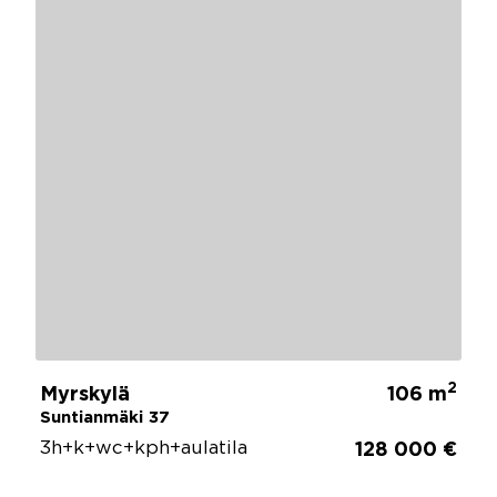
2
Myrskylä
106 m
Suntianmäki 37
3h+k+wc+kph+aulatila
128 000 €