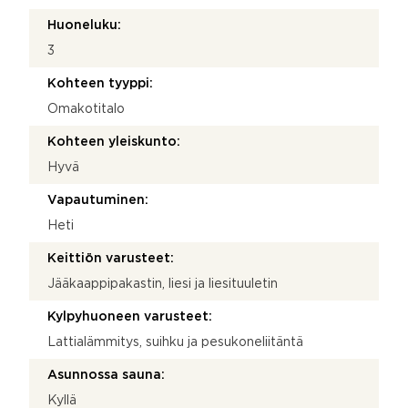
Huoneluku:
3
Kohteen tyyppi:
Omakotitalo
Kohteen yleiskunto:
Hyvä
Vapautuminen:
Heti
Keittiön varusteet:
Jääkaappipakastin, liesi ja liesituuletin
Kylpyhuoneen varusteet:
Lattialämmitys, suihku ja pesukoneliitäntä
Asunnossa sauna:
Kyllä