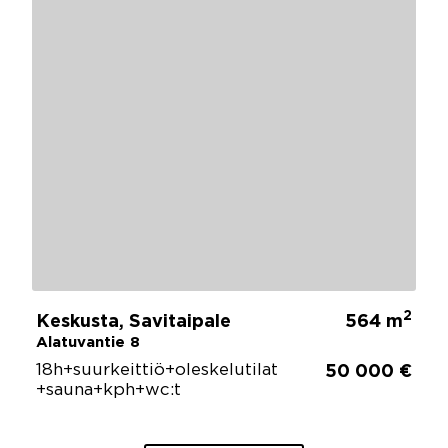
2
Keskusta, Savitaipale
564 m
Alatuvantie 8
18h+suurkeittiö+oleskelutilat
50 000 €
+sauna+kph+wc:t