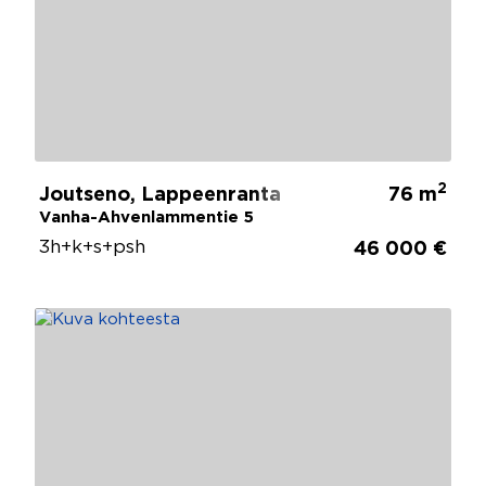
2
Joutseno, Lappeenranta
76 m
Vanha-Ahvenlammentie 5
3h+k+s+psh
46 000 €