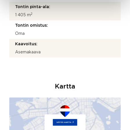
Tontin pinta-ala:
2
1 405 m
Tontin omistus:
Oma
Kaavoitus:
Asemakaava
Kartta