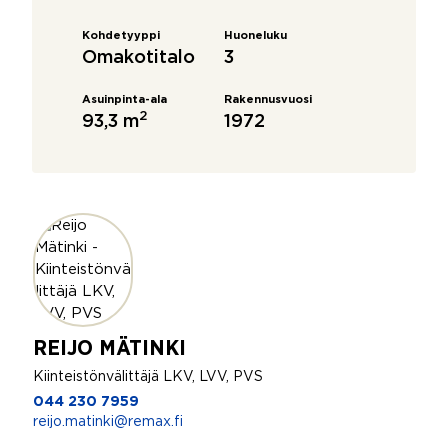
Kohdetyyppi
Huoneluku
Omakotitalo
3
Asuinpinta-ala
Rakennusvuosi
2
93,3 m
1972
REIJO MÄTINKI
Kiinteistönvälittäjä LKV, LVV, PVS
044 230 7959
reijo.matinki@remax.fi