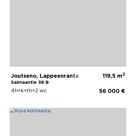
2
Joutseno, Lappeenranta
119,5 m
Saimaantie 38 B
4h+k+th+2 wc
56 000 €