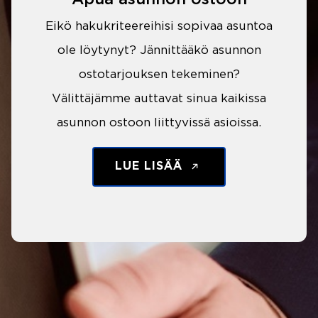
Eikö hakukriteereihisi sopivaa asuntoa
ole löytynyt? Jännittääkö asunnon
ostotarjouksen tekeminen?
Välittäjämme auttavat sinua kaikissa
asunnon ostoon liittyvissä asioissa.
LUE LISÄÄ