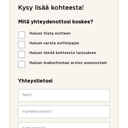
Kysy lisää kohteesta!
Mitä yhteydenottosi koskee?
M
Haluan tilata esitteen
i
t
Haluan varata esittelyajan
ä
Haluan tehdä kohteesta tarjouksen
y
h
Haluan maksuttoman arvion asunnostani
t
e
y
Yhteystietosi
d
e
N
n
i
o
m
t
i
P
t
*
u
o
h
s
e
S
i