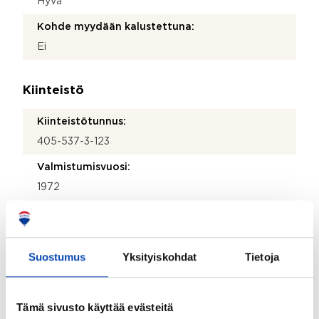
Hyvä
Kohde myydään kalustettuna:
Ei
Kiinteistö
Kiinteistötunnus:
405-537-3-123
Valmistumisvuosi:
1972
Käyttöönottovuosi:
1972
Suostumus
Yksityiskohdat
Tietoja
Rakennus- ja pintamateriaalit:
Puu
Kattotyyppi:
Tämä sivusto käyttää evästeitä