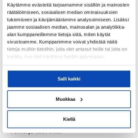
Harjakatto
Käytämme evästeitä tarjoamamme sisällön ja mainosten
räätälöimiseen, sosiaalisen median ominaisuuksien
Katemateriaali:
tukemiseen ja kävijämäärämme analysoimiseen. Lisäksi
Huopa
jaamme sosiaalisen median, mainosalan ja analytiikka-
Lämmitysjärjestelmä:
alan kumppaneillemme tietoja siitä, miten käytät
sivustoamme. Kumppanimme voivat yhdistää näitä
Öljy
tietoja muihin tietoihin, joita olet antanut heille tai joita on
Onko kohteesta energiatodistusta?:
kerätty, kun olet käyttänyt heidän palvelujaan.
Ei lain edellyttämää energiatodistusta
Asbestikartoitus:
Salli kaikki
Ei
Rakennukseen tehdyt korjaukset/remontit:
Muokkaa
Sauna psh remontoitu 2010 samalla käyttövesiputket
komposiitiksi, asuinosan pinnat uusittu/ siistitty miltei
kauttaaltaan 2026.
Kiellä
Tontti ja kaavoitus