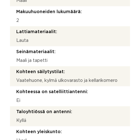
Maali
Makuuhuoneiden lukumäärä:
2
Lattiamateriaalit:
Lauta
Seinämateriaalit:
Maali ja tapetti
Kohteen säilytystilat:
Vaatehuone, kylmä ulkovarasto ja kellarikomero
Kohteessa on satelliittiantenni:
Ei
Taloyhtiössä on antenni:
Kyllä
Kohteen yleiskunto: