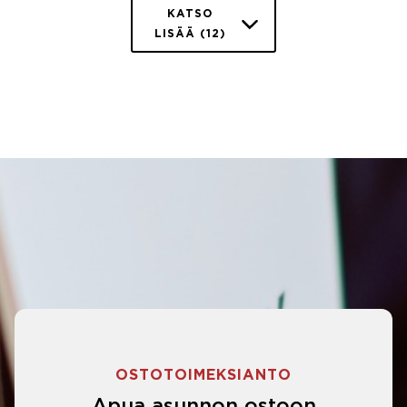
KATSO
LISÄÄ (12)
OSTOTOIMEKSIANTO
Apua asunnon ostoon