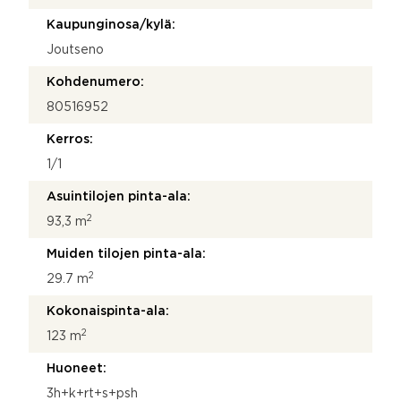
Kaupunginosa/kylä:
Joutseno
Kohdenumero:
80516952
Kerros:
1/1
Asuintilojen pinta-ala:
2
93,3 m
Muiden tilojen pinta-ala:
2
29.7 m
Kokonaispinta-ala:
2
123 m
Huoneet:
3h+k+rt+s+psh