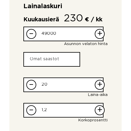
Lainalaskuri
230
Kuukausierä
€ / kk
–
+
Asunnon velaton hinta
–
+
Laina-aika
–
+
Korkoprosentti