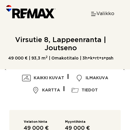
Skip
to
Valikko
content
Virsutie 8, Lappeenranta |
Joutseno
2
49 000 € |
93,3 m
| Omakotitalo | 3h+k+rt+s+psh
KAIKKI KUVAT
ILMAKUVA
KARTTA
TIEDOT
Velaton hinta
Myyntihinta
49 000 €
49 000 €