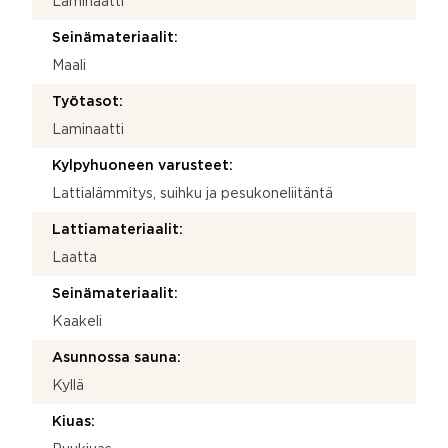
Laminaatti
Seinämateriaalit:
Maali
Työtasot:
Laminaatti
Kylpyhuoneen varusteet:
Lattialämmitys, suihku ja pesukoneliitäntä
Lattiamateriaalit:
Laatta
Seinämateriaalit:
Kaakeli
Asunnossa sauna:
Kyllä
Kiuas: