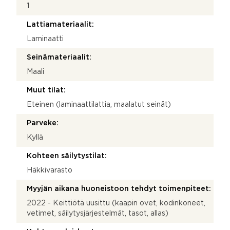
1
Lattiamateriaalit:
Laminaatti
Seinämateriaalit:
Maali
Muut tilat:
Eteinen (laminaattilattia, maalatut seinät)
Parveke:
Kyllä
Kohteen säilytystilat:
Häkkivarasto
Myyjän aikana huoneistoon tehdyt toimenpiteet:
2022 - Keittiötä uusittu (kaapin ovet, kodinkoneet,
vetimet, säilytysjärjestelmät, tasot, allas)