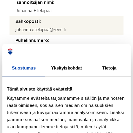
Isännöitsijän nimi:
Johanna Eteläpää
Sähköposti:
johanna.etelapaa@reim.fi
Puhelinnumero:
020 743 8431
Katuosoite:
Suostumus
Yksityiskohdat
Tietoja
Väinö Valveen katu 2
Postinumero:
53900
Tämä sivusto käyttää evästeitä
Käytämme evästeitä tarjoamamme sisällön ja mainosten
Postitoimipaikka:
räätälöimiseen, sosiaalisen median ominaisuuksien
Lappeenranta
tukemiseen ja kävijämäärämme analysoimiseen. Lisäksi
Isännöitsijäntodistuksen päivämäärä:
jaamme sosiaalisen median, mainosalan ja analytiikka-
07.05.2026
alan kumppaneillemme tietoja siitä, miten käytät