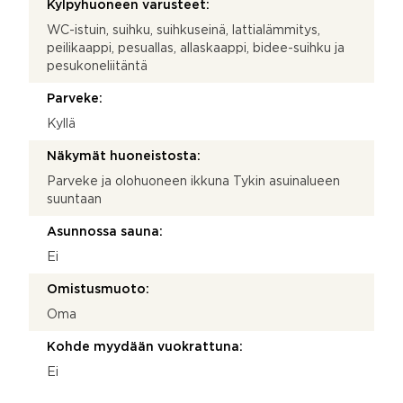
Kylpyhuoneen varusteet:
WC-istuin, suihku, suihkuseinä, lattialämmitys,
peilikaappi, pesuallas, allaskaappi, bidee-suihku ja
pesukoneliitäntä
Parveke:
Kyllä
Näkymät huoneistosta:
Parveke ja olohuoneen ikkuna Tykin asuinalueen
suuntaan
Asunnossa sauna:
Ei
Omistusmuoto:
Oma
Kohde myydään vuokrattuna:
Ei