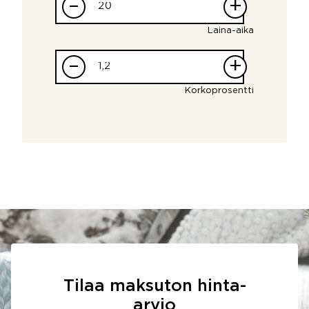
–
+
Laina-aika
–
+
Korkoprosentti
Tilaa maksuton hinta-
arvio