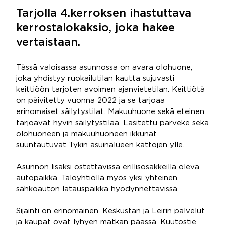
Tarjolla 4.kerroksen ihastuttava
kerrostalokaksio, joka hakee
vertaistaan.
Tässä valoisassa asunnossa on avara olohuone,
joka yhdistyy ruokailutilan kautta sujuvasti
keittiöön tarjoten avoimen ajanvietetilan. Keittiötä
on päivitetty vuonna 2022 ja se tarjoaa
erinomaiset säilytystilat. Makuuhuone sekä eteinen
tarjoavat hyvin säilytystilaa. Lasitettu parveke sekä
olohuoneen ja makuuhuoneen ikkunat
suuntautuvat Tykin asuinalueen kattojen ylle.
Asunnon lisäksi ostettavissa erillisosakkeilla oleva
autopaikka. Taloyhtiöllä myös yksi yhteinen
sähköauton latauspaikka hyödynnettävissä.
Sijainti on erinomainen. Keskustan ja Leirin palvelut
ja kaupat ovat lyhyen matkan päässä. Kuutostie