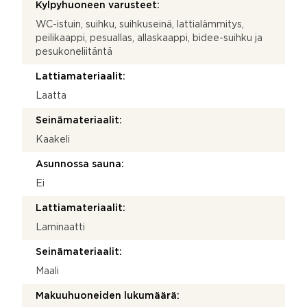
Kylpyhuoneen varusteet:
WC-istuin, suihku, suihkuseinä, lattialämmitys,
peilikaappi, pesuallas, allaskaappi, bidee-suihku ja
pesukoneliitäntä
Lattiamateriaalit:
Laatta
Seinämateriaalit:
Kaakeli
Asunnossa sauna:
Ei
Lattiamateriaalit:
Laminaatti
Seinämateriaalit:
Maali
Makuuhuoneiden lukumäärä: