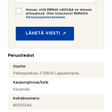
o
i
*
*
T
Haluan, että REMAX-välittäjä on minuun
i
yhteydessä. Olen tutustunut REMAXin
tietosuojaselosteeseen
.
e
y
t
h
o
t
s
LÄHETÄ VIESTI
e
u
y
o
d
j
e
a
n
Perustiedot
*
o
t
Osoite:
t
Peltisepänkatu 3 53600 Lappeenranta
o
s
Kaupunginosa/kylä:
i
Kesämäki
Kohdenumero:
80505544