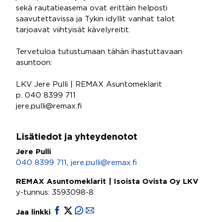
sekä rautatieasema ovat erittäin helposti
saavutettavissa ja Tykin idyllit vanhat talot
tarjoavat viihtyisät kävelyreitit.
Tervetuloa tutustumaan tähän ihastuttavaan
asuntoon:
LKV Jere Pulli | REMAX Asuntomeklarit
p. 040 8399 711
jere.pulli@remax.fi
Lisätiedot ja yhteydenotot
Jere Pulli
040 8399 711
,
jere.pulli@remax.fi
REMAX Asuntomeklarit | Isoista Ovista Oy LKV
y-tunnus: 3593098-8
Jaa linkki