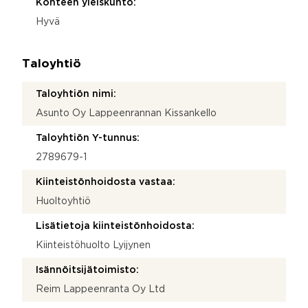
Kohteen yleiskunto:
Hyvä
Taloyhtiö
Taloyhtiön nimi:
Asunto Oy Lappeenrannan Kissankello
Taloyhtiön Y-tunnus:
2789679-1
Kiinteistönhoidosta vastaa:
Huoltoyhtiö
Lisätietoja kiinteistönhoidosta:
Kiinteistöhuolto Lyijynen
Isännöitsijätoimisto:
Reim Lappeenranta Oy Ltd