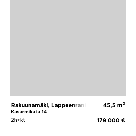
2
Rakuunamäki, Lappeenranta
45,5 m
Kasarmikatu 14
2h+kt
179 000 €