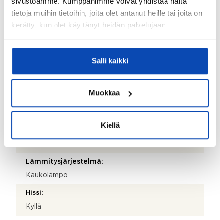
sivustoamme. Kumppanimme voivat yhdistää näitä
Valmistumisvuosi:
tietoja muihin tietoihin, joita olet antanut heille tai joita on
2018
kerätty, kun olet käyttänyt heidän palvelujaan.
Käyttöönottovuosi:
2018
Salli kaikki
Rakennus- ja pintamateriaalit:
Betoni ja teräs
Muokkaa
Kattotyyppi:
Harjakatto
Kiellä
Katemateriaali:
Huopa
Lämmitysjärjestelmä:
Kaukolämpö
Hissi:
Kyllä