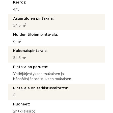
Kerros:
4/5
Asuintilojen pinta-ala:
2
54,5 m
Muiden tilojen pinta-ala:
2
0 m
Kokonaispinta-ala:
2
54,5 m
Pinta-alan peruste:
Yhtiöjärjestyksen mukainen ja
isännöitsijäntodistuksen mukainen
Pinta-ala on tarkistusmitattu:
Ei
Huoneet:
2h+k+(lasi.p)