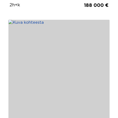
2h+k
188 000 €