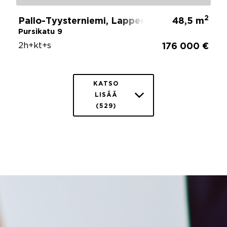
2
Pallo-Tyysterniemi, Lappeenranta
48,5 m
Pursikatu 9
2h+kt+s
176 000 €
KATSO
LISÄÄ
(529)