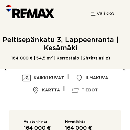
Skip
to
Valikko
content
Peltisepänkatu 3, Lappeenranta |
Kesämäki
2
164 000 € |
54,5 m
| Kerrostalo | 2h+k+(lasi.p)
KAIKKI KUVAT
ILMAKUVA
KARTTA
TIEDOT
Velaton hinta
Myyntihinta
164 000 €
164 000 €