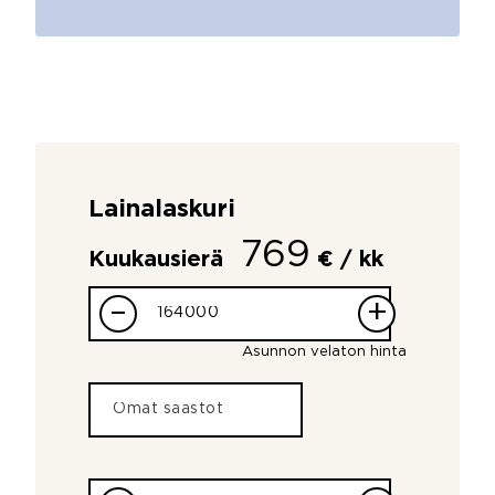
Lainalaskuri
769
Kuukausierä
€ / kk
–
+
Asunnon velaton hinta