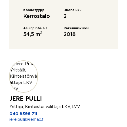
Kohdetyyppi
Huoneluku
Kerrostalo
2
Asuinpinta-ala
Rakennusvuosi
2
54,5 m
2018
JERE PULLI
Yrittäjä, Kiinteistönvälittäjä LKV, LVV
040 8399 711
jere.pulli@remax.fi