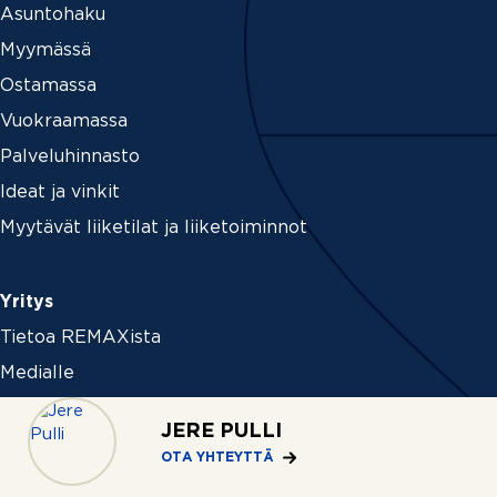
Asuntohaku
Myymässä
Ostamassa
Vuokraamassa
Palveluhinnasto
Ideat ja vinkit
Myytävät liiketilat ja liiketoiminnot
Yritys
Tietoa REMAXista
Medialle
Uutiset ja tiedotteet
JERE PULLI
Ura REMAXilla
OTA YHTEYTTÄ