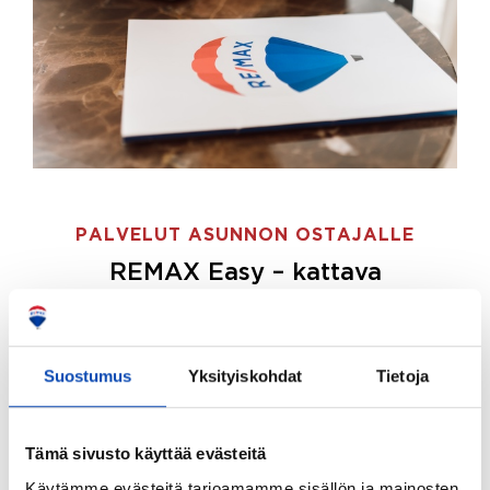
PALVELUT ASUNNON OSTAJALLE
REMAX Easy – kattava
palvelupaketti asunnon ostoon
REMAX Easy on palvelupakettimme asunnon
ostajille.
Tee ostotoimeksianto ja etsimme juuri
Suostumus
Yksityiskohdat
Tietoja
sinulle sopivan kodin, eikä sinun tarvitse nähdä
vaivaa sen löytämiseksi.
Tämä sivusto käyttää evästeitä
Hoidamme koko ostoprosessin puolestasi.
Käytämme evästeitä tarjoamamme sisällön ja mainosten