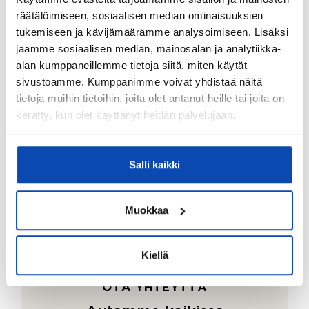
Ostotoimeksiantopalvelumme sopii myös esimerkiksi
räätälöimiseen, sosiaalisen median ominaisuuksien
sijoitus- ja vapaa-ajan asuntojen ostoon.
tukemiseen ja kävijämäärämme analysoimiseen. Lisäksi
jaamme sosiaalisen median, mainosalan ja analytiikka-
LUE LISÄÄ
alan kumppaneillemme tietoja siitä, miten käytät
sivustoamme. Kumppanimme voivat yhdistää näitä
tietoja muihin tietoihin, joita olet antanut heille tai joita on
kerätty, kun olet käyttänyt heidän palvelujaan.
Salli kaikki
Muokkaa
Kiellä
OTA YHTEYTTÄ