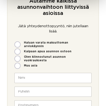
Autamme kaikissa
asunnonvaihtoon liittyvissä
asioissa
Jätä yhteydenottopyyntö, niin jutellaan
lisää.
M
Haluan varata maksuttoman
i
arviokäynnin
t
Kaipaan apua asunnon ostoon
e
Olen kiinnostunut asunnon
n
vuokrauksesta
v
Muu asia
o
i
N
m
i
m
m
e
i
P
o
*
u
l
h
v
l
e
P
o
a