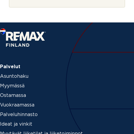
r
j
e
Palvelut
Asuntohaku
Myymässä
Ostamassa
Vuokraamassa
Palveluhinnasto
Ideat ja vinkit
Myytävät liiketilat ja liiketoiminnot