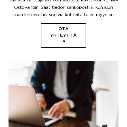
Samalla välittäjä aktivoi maksutta käyttöösi REMAX
Ostovahdin. Saat tiedon sähköpostiisi, kun juuri
sinun kriteereihisi sopivia kohteita tulee myyntiin.
OTA
YHTEYTTÄ